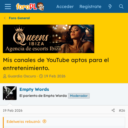
Acceder
Regístrate
Foro General
Mis canales de YouTube aptos para el
entretenimiento.
I
F
Guardia Oscuro
19 Feb 2026
n
e
i
c
Empty Words
c
h
El pariento de Empta Worda
Moderador
i
a
a
d
d
e
19 Feb 2026
#26
o
i
r
n
Edelweiss rebuznó:
d
i
e
c