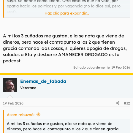
suya. Se define como liberal. Otra cosa es que no vote, por
apatía hacia los políticos y por vagancia (no lo dice así, pero
casi).
Haz clic para expandir...
Para los que sois de podcasts, pero no de Youtube:
A mi los 3 cuñados me gustan, ella se nota que viene de
dineros, pero hace el contrapunto a los 2 que tienen
El 90% de los canales de YouTube que sigo los escucho en
gracia contando laas cosas, si quieres apogía de drogas,
modo Podcasts. Hay una aplicación gratuita que te permite:
saludos a Eta y desbarre AMANECER DROGADO es tu
Escuchar YouTube con la pantalla del móvil apagada-
podcast.
bloqueada.
Editado cobardemente:
19 Feb 2026
Te elimina todos los anuncios.
Puedes igualmente seguir canales, guardar favoritos,
hacer listas, incluso sin usuario de YouTube.
Enemas_de_fabada
Veterano
Esta es:
Newpipe
19 Feb 2026
#32
Es de código abierto y lo mantiene una comunidad. No se
encuentra en Play Store porque obviamente Google la capa.
Asam rebuznó:
Hay que bajarla de su pagina, igual que las actualizaciones.
Funciona bastante bien.
A mi los 3 cuñados me gustan, ella se nota que viene de
dineros, pero hace el contrapunto a los 2 que tienen gracia