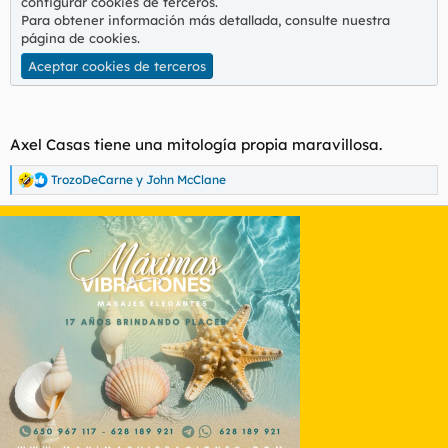
configurar cookies de terceros.
Para obtener información más detallada, consulte nuestra
página de cookies
.
Aceptar cookies de terceros
Axel Casas tiene una mitología propia maravillosa.
TrozoDeCarne
y
John McClane
R
e
a
c
c
i
o
n
e
s
: