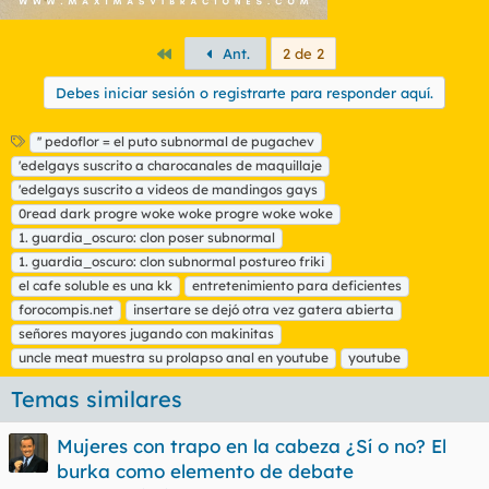
Primero
Ant.
2 de 2
Debes iniciar sesión o registrarte para responder aquí.
E
'' pedoflor = el puto subnormal de pugachev
t
'edelgays suscrito a charocanales de maquillaje
i
'edelgays suscrito a videos de mandingos gays
q
0read dark progre woke woke progre woke woke
u
1. guardia_oscuro: clon poser subnormal
e
t
1. guardia_oscuro: clon subnormal postureo friki
a
el cafe soluble es una kk
entretenimiento para deficientes
s
forocompis.net
insertare se dejó otra vez gatera abierta
señores mayores jugando con makinitas
uncle meat muestra su prolapso anal en youtube
youtube
Temas similares
Mujeres con trapo en la cabeza ¿Sí o no? El
burka como elemento de debate