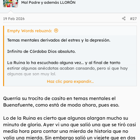
c
Mal Padre y además LLORÓN
i
o
n
19 Feb 2026
#27
e
s
Empty Words rebuznó:
:
Temas mentales derivados del estres y la depresión.
Infinito de Córdoba Dios absoluto.
La Ruina lo ha escuchado alguna vez... y al final de tanto
estirar algunas anécdotas acaban cansando, pero si que hay
algunas que son muy lol.
Haz clic para expandir...
En cambio, Nadie Sabe Nada, que me estoy tragando todos los
capítulos desde el inicio, jamás baja el listón.
Querría su trocito de casito en temas mentales el
Buenafuente, como está de moda ahora, pues eso.
Lo de la Ruina es cierto que algunos alargan mucho su
minuto de gloria. Ayer vi uno que salió una que se tiró casi
media hora para contar una mierda de historia que no
valía una mierda. Sin embargo salió un viejete que en dos