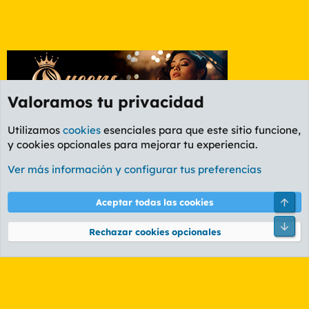
Valoramos tu privacidad
Utilizamos
cookies
esenciales para que este sitio funcione,
y cookies opcionales para mejorar tu experiencia.
Foro General
Ver más información y configurar tus preferencias
Cookies
PL OLDSTYLE AMARILLO
Cambiar fuente
Español (ES)
Arri
Aceptar todas las cookies
Contáctanos
Términos y reglas
Política de privacidad
Ayuda
R
Pie
S
Rechazar cookies opcionales
S
®
Community platform by XenForo
© 2010-2026 XenForo Ltd.