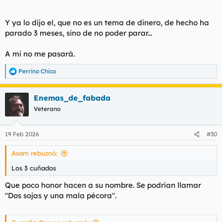
Y ya lo dijo el, que no es un tema de dinero, de hecho ha
parado 3 meses, sino de no poder parar...
A mi no me pasará.
Perrino Chico
R
e
a
Enemas_de_fabada
c
c
Veterano
i
o
n
19 Feb 2026
#30
e
s
Asam rebuznó:
:
Los 3 cuñados
Que poco honor hacen a su nombre. Se podrían llamar
"Dos sojas y una mala pécora".