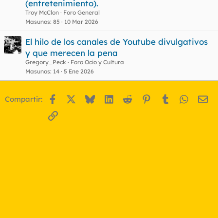
(entretenimiento).
Troy McClon
Foro General
Masunos
85
10 Mar 2026
El hilo de los canales de Youtube divulgativos
y que merecen la pena
Gregory_Peck
Foro Ocio y Cultura
Masunos
14
5 Ene 2026
Facebook
X
Bluesky
LinkedIn
Reddit
Pinterest
Tumblr
WhatsA
Em
Compartir:
Enlace