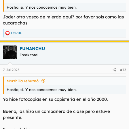
Hostia, si. Y nos conocemos muy bien.
Joder otro vasco de mierda aquí? por favor sois como las
cucarachas
TORBE
R
e
a
FUMANCHU
c
c
Freak total
i
o
n
7 Jul 2025
#73
e
s
Morzhilla rebuznó:
:
Hostia, si. Y nos conocemos muy bien.
Yo hice fotocopias en su copistería en el año 2000.
Bueno, las hizo un compañero de clase pero estuve
presente.