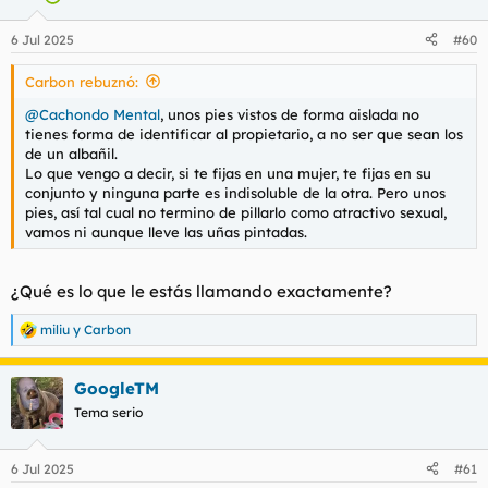
6 Jul 2025
#60
Carbon rebuznó:
@Cachondo Mental
, unos pies vistos de forma aislada no
tienes forma de identificar al propietario, a no ser que sean los
de un albañil.
Lo que vengo a decir, si te fijas en una mujer, te fijas en su
conjunto y ninguna parte es indisoluble de la otra. Pero unos
pies, así tal cual no termino de pillarlo como atractivo sexual,
vamos ni aunque lleve las uñas pintadas.
¿Qué es lo que le estás llamando exactamente?
miliu
y
Carbon
R
e
a
GoogleTM
c
c
Tema serio
i
o
n
6 Jul 2025
#61
e