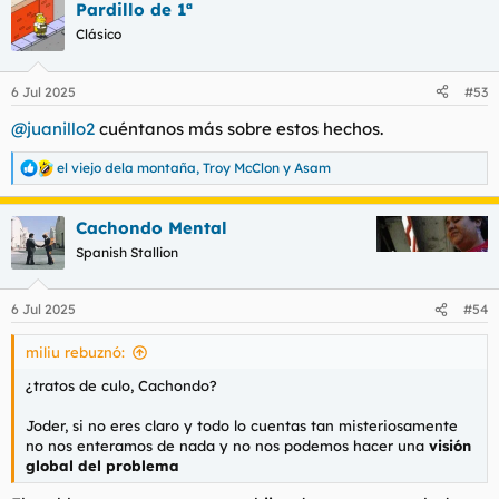
Pardillo de 1ª
c
c
Clásico
i
o
n
6 Jul 2025
#53
e
s
@juanillo2
cuéntanos más sobre estos hechos.
:
el viejo dela montaña
,
Troy McClon
y
Asam
R
e
a
Cachondo Mental
c
c
Spanish Stallion
i
o
n
6 Jul 2025
#54
e
s
miliu rebuznó:
:
¿tratos de culo, Cachondo?
Joder, si no eres claro y todo lo cuentas tan misteriosamente
no nos enteramos de nada y no nos podemos hacer una
visión
global del problema