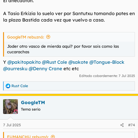
El anecdotón.
A Tasio Erkizia lo suelo ver por Santutxu tomando potes en
la plaza Bastida cada vez que vuelvo a casa.
GoogleTM rebuznó:
Joder otro vasco de mierda aquí? por favor sois como las
cucarachas
Y
@pakitopakito
@Rust Cole
@sakote
@Tongue-Block
@aurresku
@Denny Crane
etc etc
Editado cobardemente:
7 Jul 2025
Rust Cole
R
e
a
GoogleTM
c
c
Tema serio
i
o
n
7 Jul 2025
#74
e
s
FUMANCHU rebuznó:
: