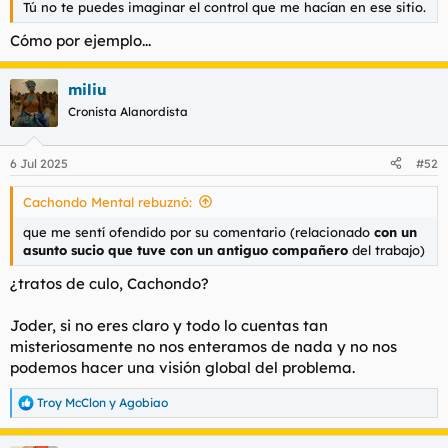
Tú no te puedes imaginar el control que me hacían en ese sitio.
l
i
t
o
Cómo por ejemplo...
e
m
a
miliu
Cronista Alanordista
6 Jul 2025
#52
Cachondo Mental rebuznó:
que me sentí ofendido por su comentario (relacionado
con un
asunto sucio que tuve con un antiguo compañero
del trabajo)
¿tratos de culo, Cachondo?
Joder, si no eres claro y todo lo cuentas tan
misteriosamente no nos enteramos de nada y no nos
podemos hacer una visión global del problema.
Troy McClon
y
Agobiao
R
e
a