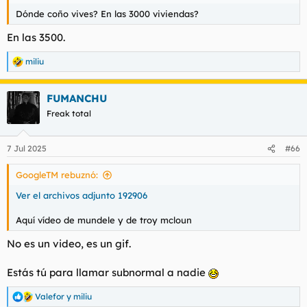
Dónde coño vives? En las 3000 viviendas?
En las 3500.
miliu
R
e
a
FUMANCHU
c
c
Freak total
i
o
n
7 Jul 2025
#66
e
s
GoogleTM rebuznó:
:
Ver el archivos adjunto 192906
Aquí vídeo de mundele y de troy mcloun
No es un video, es un gif.
Estás tú para llamar subnormal a nadie
Valefor
y
miliu
R