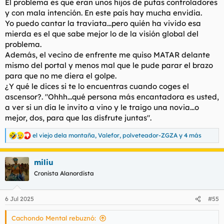
El problema es que eran unos hijos de putas controladores
y con mala intención. En este país hay mucha envidia.
Yo puedo cantar la traviata...pero quién ha vivido esa
mierda es el que sabe mejor lo de la visión global del
problema.
Además, el vecino de enfrente me quiso MATAR delante
mismo del portal y menos mal que le pude parar el brazo
para que no me diera el golpe.
¿Y qué le dices si te lo encuentras cuando coges el
ascensor?. "Ohhh...qué persona más encantadora es usted,
a ver si un día le invito a vino y le traigo una novia...o
mejor, dos, para que las disfrute juntas".
el viejo dela montaña
,
Valefor
,
polveteador-ZGZA
y 4 más
R
e
a
miliu
c
c
Cronista Alanordista
i
o
n
6 Jul 2025
#55
e
s
Cachondo Mental rebuznó:
: