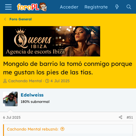
Acceder
Regístrate
Foro General
Mongolo de barrio la tomó conmigo porque
me gustan los pies de las tías.
I
F
Cachondo Mental
4 Jul 2025
n
e
i
c
Edelweiss
c
h
180% subnormal
i
a
a
d
d
e
6 Jul 2025
#51
o
i
r
n
Cachondo Mental rebuznó:
d
i
e
c