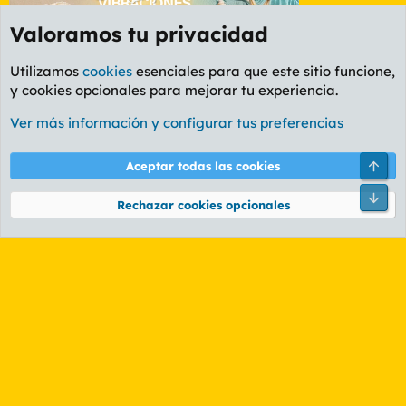
Valoramos tu privacidad
Utilizamos
cookies
esenciales para que este sitio funcione,
y cookies opcionales para mejorar tu experiencia.
Foro General
Ver más información y configurar tus preferencias
Cookies
PL OLDSTYLE AMARILLO
Cambiar fuente
Español (ES)
Arri
Aceptar todas las cookies
Contáctanos
Términos y reglas
Política de privacidad
Ayuda
R
Pie
S
Rechazar cookies opcionales
S
®
Community platform by XenForo
© 2010-2026 XenForo Ltd.