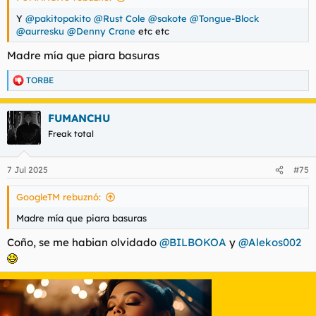
Y
@pakitopakito
@Rust Cole
@sakote
@Tongue-Block
@aurresku
@Denny Crane
etc etc
Madre mía que piara basuras
TORBE
R
e
a
FUMANCHU
c
c
Freak total
i
o
n
7 Jul 2025
#75
e
s
GoogleTM rebuznó:
:
Madre mía que piara basuras
Coño, se me habian olvidado
@BILBOKOA
y
@Alekos002