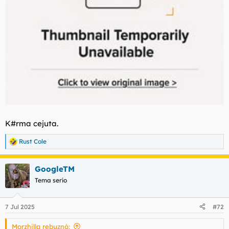
K#rma cejuta.
Rust Cole
R
e
a
GoogleTM
c
c
Tema serio
i
o
n
7 Jul 2025
#72
e
s
Morzhilla rebuznó:
: