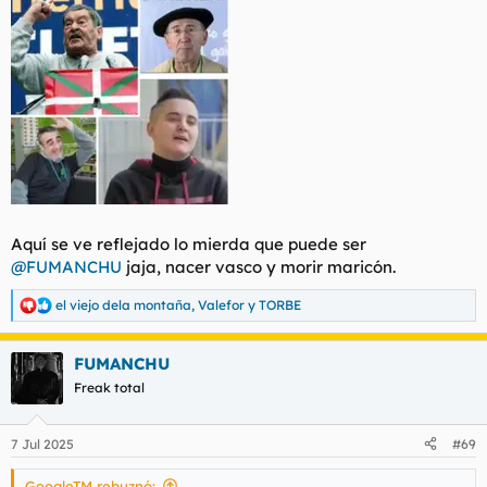
:
Aquí se ve reflejado lo mierda que puede ser
@FUMANCHU
jaja, nacer vasco y morir maricón.
el viejo dela montaña
,
Valefor
y
TORBE
R
e
a
FUMANCHU
c
c
Freak total
i
o
n
7 Jul 2025
#69
e
s
GoogleTM rebuznó:
: