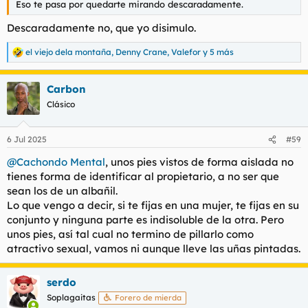
Eso te pasa por quedarte mirando descaradamente.
Descaradamente no, que yo disimulo.
el viejo dela montaña
,
Denny Crane
,
Valefor
y 5 más
R
e
a
Carbon
c
c
Clásico
i
o
n
6 Jul 2025
#59
e
s
@Cachondo Mental
, unos pies vistos de forma aislada no
:
tienes forma de identificar al propietario, a no ser que
sean los de un albañil.
Lo que vengo a decir, si te fijas en una mujer, te fijas en su
conjunto y ninguna parte es indisoluble de la otra. Pero
unos pies, así tal cual no termino de pillarlo como
atractivo sexual, vamos ni aunque lleve las uñas pintadas.
serdo
Soplagaitas
Forero de mierda