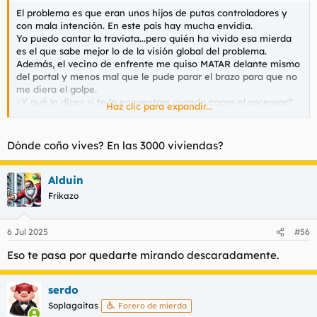
El problema es que eran unos hijos de putas controladores y
con mala intención. En este país hay mucha envidia.
Yo puedo cantar la traviata...pero quién ha vivido esa mierda
es el que sabe mejor lo de la visión global del problema.
Además, el vecino de enfrente me quiso MATAR delante mismo
del portal y menos mal que le pude parar el brazo para que no
me diera el golpe.
¿Y qué le dices si te lo encuentras cuando coges el ascensor?.
Haz clic para expandir...
"Ohhh...qué persona más encantadora es usted, a ver si un día
le invito a vino y le traigo una novia...o mejor, dos, para que las
disfrute juntas".
Dónde coño vives? En las 3000 viviendas?
Alduin
Frikazo
6 Jul 2025
#56
Eso te pasa por quedarte mirando descaradamente.
serdo
Soplagaitas
Forero de mierda