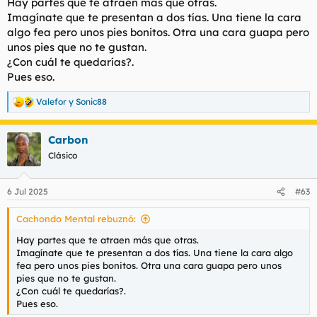
Hay partes que te atraen más que otras.
Imagínate que te presentan a dos tías. Una tiene la cara
algo fea pero unos pies bonitos. Otra una cara guapa pero
unos pies que no te gustan.
¿Con cuál te quedarías?.
Pues eso.
Valefor
y
Sonic88
R
e
a
Carbon
c
c
Clásico
i
o
n
6 Jul 2025
#63
e
s
Cachondo Mental rebuznó:
:
Hay partes que te atraen más que otras.
Imagínate que te presentan a dos tías. Una tiene la cara algo
fea pero unos pies bonitos. Otra una cara guapa pero unos
pies que no te gustan.
¿Con cuál te quedarías?.
Pues eso.