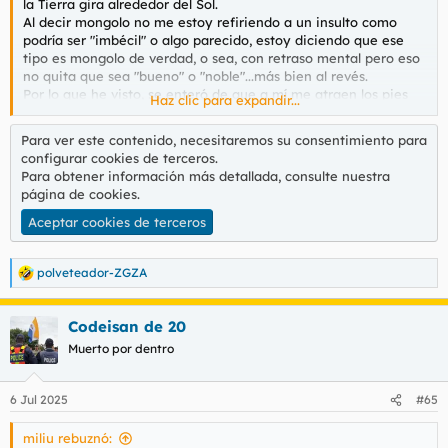
la Tierra gira alrededor del Sol.
Al decir mongolo no me estoy refiriendo a un insulto como
podría ser "imbécil" o algo parecido, estoy diciendo que ese
tipo es mongolo de verdad, o sea, con retraso mental pero eso
no quita que sea "bueno" o "noble"...más bien al revés.
Por lo que he visto, se enteró de que a mí me atraen los pies
Haz clic para expandir...
de las chicas y me ha cogido manía. Le pude ver gritando
como cabreado delante de la panadería de la esquina (donde
Para ver este contenido, necesitaremos su consentimiento para
hay un maldito panadero que no trago) diciendo "a ese le
configurar cookies de terceros.
gustan los pies" y después cosas como "te juro" o "te juro
Para obtener información más detallada, consulte nuestra
que...".
página de cookies
.
Ganas me han entrado de enfrentarme con esa mierda de tipo
pero no quiero tener problemas, ahi en ese maldito sitio son
Aceptar cookies de terceros
casi todos cómplices entre ellos y las marujas son unas
chivatas con lenguas de serpiente...por ser viejas y FEAS.
polveteador-ZGZA
Me largué de ese barrio buscando encontrar un sitio menos
R
hostil hacia mí pero es curioso comprobar cómo hasta los
e
mongolos llevan el control de tu vida.
a
Codeisan de 20
c
c
Muerto por dentro
i
o
n
6 Jul 2025
#65
e
s
miliu rebuznó:
: