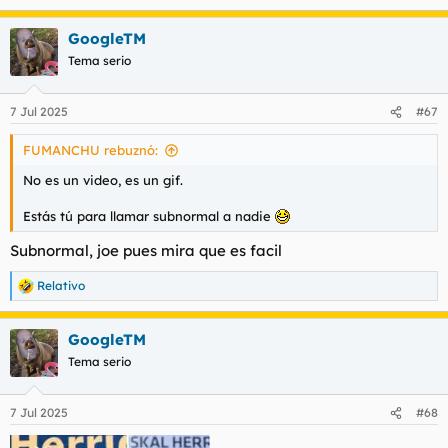
e
a
GoogleTM
c
c
Tema serio
i
o
n
7 Jul 2025
#67
e
s
FUMANCHU rebuznó:
:
No es un video, es un gif.
Estás tú para llamar subnormal a nadie
Subnormal, joe pues mira que es facil
Relativo
R
e
a
GoogleTM
c
c
Tema serio
i
o
n
7 Jul 2025
#68
e
s