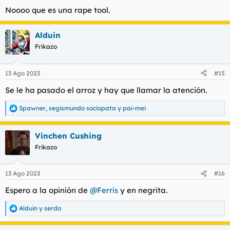
Noooo que es una rape tool.
Alduin
Frikazo
13 Ago 2023
#15
Se le ha pasado el arroz y hay que llamar la atención.
Spawner
,
segismundo sociopata
y
pai-mei
R
e
a
Vinchen Cushing
c
c
Frikazo
i
o
n
13 Ago 2023
#16
e
s
Espero a la opinión de
@Ferris
y en negrita.
:
Alduin
y
serdo
R
e
a