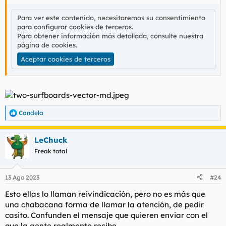
Para ver este contenido, necesitaremos su consentimiento
para configurar cookies de terceros.
Para obtener información más detallada, consulte nuestra
página de cookies
.
Aceptar cookies de terceros
Candela
R
e
a
LeChuck
c
c
Freak total
i
o
n
13 Ago 2023
#24
e
s
Esto ellas lo llaman reivindicación, pero no es más que
:
una chabacana forma de llamar la atención, de pedir
casito. Confunden el mensaje que quieren enviar con el
que la gente realmente recibe.