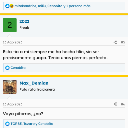
mitokondrios
,
miliu
,
Cenobita
y 1 persona más
R
e
a
2022
c
2
c
Freak
i
o
n
13 Ago 2023
#5
e
s
Esta tía a mí siempre me ha hecho tilín, sin ser
:
precisamente guapa. Tenía unas piernas perfecta.
Cenobita
R
e
a
Max_Demian
c
c
Puta rata traicionera
i
o
n
13 Ago 2023
#6
e
s
Vaya pitorros, ¿no?
:
TORBE
,
Tuzaro
y
Cenobita
R