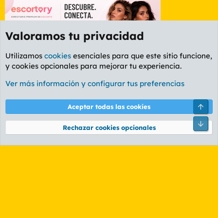
Valoramos tu privacidad
Utilizamos
cookies
esenciales para que este sitio funcione,
y cookies opcionales para mejorar tu experiencia.
Foro General
Ver más información y configurar tus preferencias
Cookies
PL OLDSTYLE AMARILLO
Cambiar fuente
Español (ES)
Arri
Aceptar todas las cookies
Contáctanos
Términos y reglas
Política de privacidad
Ayuda
R
Pie
S
Rechazar cookies opcionales
S
®
Community platform by XenForo
© 2010-2026 XenForo Ltd.