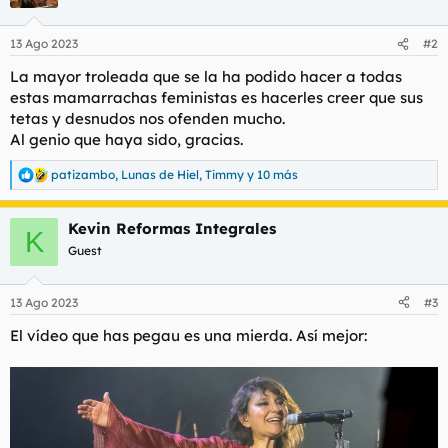
i
o
n
13 Ago 2023
#2
e
s
La mayor troleada que se la ha podido hacer a todas
:
estas mamarrachas feministas es hacerles creer que sus
tetas y desnudos nos ofenden mucho.
Al genio que haya sido, gracias.
patizambo
,
Lunas de Hiel
,
Timmy
y 10 más
R
e
a
Kevin Reformas Integrales
c
K
c
Guest
i
o
n
13 Ago 2023
#3
e
s
El vídeo que has pegau es una mierda. Así mejor:
: