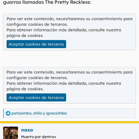
guarras llamadas The Pretty Reckless:
Para ver este contenido, necesitaremos su consentimiento para
configurar cookies de terceros.
Para obtener información más detallada, consulte nuestra
página de cookies
.
Aceptar cookies de terceros
Para ver este contenido, necesitaremos su consentimiento para
configurar cookies de terceros.
Para obtener información más detallada, consulte nuestra
página de cookies
.
Aceptar cookies de terceros
patizambo
,
otilio
y
ignaciofdez
R
e
a
naxo
c
c
Muerto por dentro+