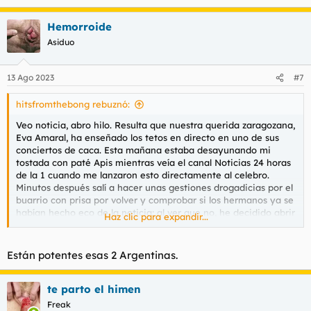
e
a
Hemorroide
c
c
Asiduo
i
o
n
13 Ago 2023
#7
e
s
hitsfromthebong rebuznó:
:
Veo noticia, abro hilo. Resulta que nuestra querida zaragozana,
Eva Amaral, ha enseñado los tetos en directo en uno de sus
conciertos de caca. Esta mañana estaba desayunando mi
tostada con paté Apis mientras veía el canal Noticias 24 horas
de la 1 cuando me lanzaron esto directamente al celebro.
Minutos después salí a hacer unas gestiones drogadicias por el
buarrio con prisa por volver y comprobar si los hermanos ya se
habían hecho eco de la noticia; al ver que no, he decidido abrir
Haz clic para expandir...
el hilo.
¿Cuántas pollas habrá puesto duras en cuestión de
Están potentes esas 2 Argentinas.
nanosegundos entre la audiencia del concierto al no esperarse
semejante acto? ¿Cuántos y cuántas estarán ahora mismo
dedicándole pajotes? El mío va a caer tal como almuerce. Se
te parto el himen
me ocurre que, además de los sabios comentarios de los
Freak