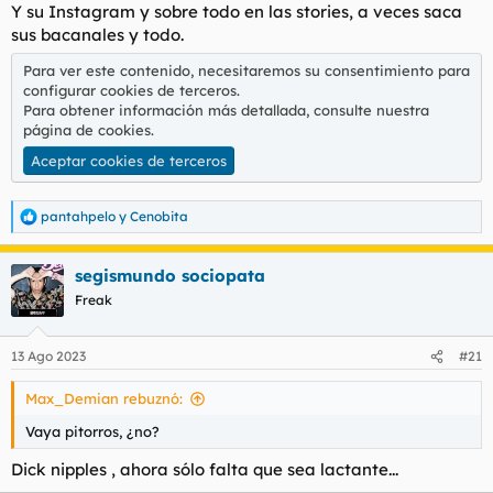
Y su Instagram y sobre todo en las stories, a veces saca
sus bacanales y todo.
Para ver este contenido, necesitaremos su consentimiento para
configurar cookies de terceros.
Para obtener información más detallada, consulte nuestra
página de cookies
.
Aceptar cookies de terceros
pantahpelo
y
Cenobita
R
e
a
segismundo sociopata
c
c
Freak
i
o
n
13 Ago 2023
#21
e
s
Max_Demian rebuznó:
:
Vaya pitorros, ¿no?
Dick nipples , ahora sólo falta que sea lactante...