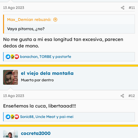
13 Ago 2023
#11
Max_Demian rebuznó:
Vaya pitorros, ¿no?
No me gusta a mí esa longitud tan excesiva, parecen
dedos de mono.
bonachon
,
TORBE
y
pastorfe
R
e
a
el viejo dela montaña
c
c
Muerto por dentro
i
o
n
13 Ago 2023
#12
e
s
Enseñemos la cuca, libertaaad!!!
:
Sonic88
,
Uncle Meat
y
pai-mei
R
e
a
cocreta2000
c