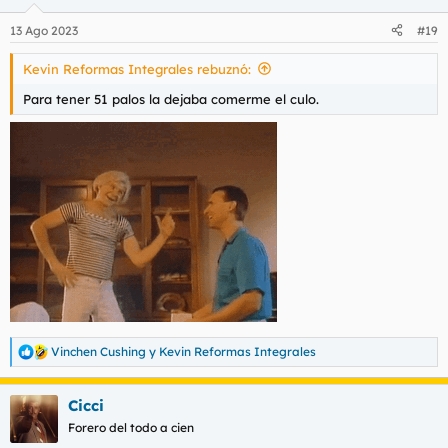
13 Ago 2023
#19
Kevin Reformas Integrales rebuznó:
Para tener 51 palos la dejaba comerme el culo.
Vinchen Cushing
y
Kevin Reformas Integrales
R
e
a
Cicci
c
c
Forero del todo a cien
i