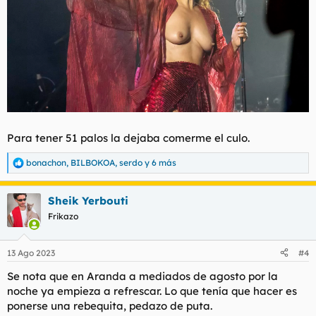
Para tener 51 palos la dejaba comerme el culo.
bonachon
,
BILBOKOA
,
serdo
y 6 más
R
e
a
Sheik Yerbouti
c
c
Frikazo
i
o
n
13 Ago 2023
#4
e
s
Se nota que en Aranda a mediados de agosto por la
:
noche ya empieza a refrescar. Lo que tenía que hacer es
ponerse una rebequita, pedazo de puta.