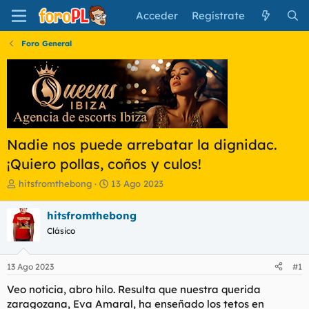
Acceder
Regístrate
Foro General
Nadie nos puede arrebatar la dignidac.
¡Quiero pollas, coños y culos!
I
F
hitsfromthebong
13 Ago 2023
n
e
i
c
hitsfromthebong
c
h
Clásico
i
a
a
d
d
e
13 Ago 2023
#1
o
i
r
n
Veo noticia, abro hilo. Resulta que nuestra querida
d
i
zaragozana, Eva Amaral, ha enseñado los tetos en
e
c