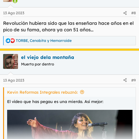
hermanos, pordríamos aprovechar el hilo para subir vidrios de
otras artistas haciendo la zorra calientapichas en el escenario,
tanto nacionales como internacionales, así nos
13 Ago 2023
#8
desahogaríamos verbalmente y pollílmente.
Revolución hubiera sido que las enseñara hace años en el
Empiezo yo con el video en cuestión y con otro de estas
pico de su fama, ahora ya con 51 años...
guarras llamadas The Pretty Reckless:
TORBE
,
Cenobita
y
Hemorroide
R
e
Para ver este contenido, necesitaremos su consentimiento
a
para configurar cookies de terceros.
el viejo dela montaña
c
Para obtener información más detallada, consulte nuestra
c
Muerto por dentro
página de cookies
.
i
o
Aceptar cookies de terceros
n
13 Ago 2023
#9
e
s
Kevin Reformas Integrales rebuznó:
:
Para ver este contenido, necesitaremos su consentimiento
El vídeo que has pegau es una mierda. Así mejor:
para configurar cookies de terceros.
Para obtener información más detallada, consulte nuestra
página de cookies
.
Aceptar cookies de terceros