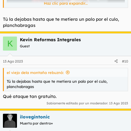
Haz clic para expandir...
Tú la dejabas hasta que te metiera un palo por el culo,
planchabragas
Kevin Reformas Integrales
K
Guest
Para tener 51 palos la dejaba comerme el culo.
13 Ago 2023
#10
el viejo dela montaña rebuznó:
Tú la dejabas hasta que te metiera un palo por el culo,
planchabragas
Qué ataque tan gratuito.
Sabiamente editado por un moderador:
13 Ago 2023
ilovegintonic
Muerto por dentro+