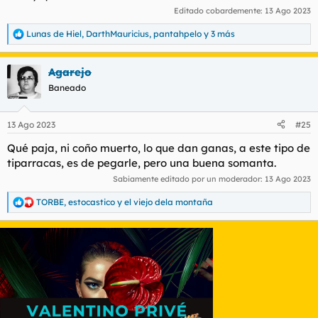
Editado cobardemente:
13 Ago 2023
Lunas de Hiel
,
DarthMauricius
,
pantahpelo
y 3 más
R
e
a
Agarejo
c
c
Baneado
i
o
n
13 Ago 2023
#25
e
s
Qué paja, ni coño muerto, lo que dan ganas, a este tipo de
:
tiparracas, es de pegarle, pero una buena somanta.
Sabiamente editado por un moderador:
13 Ago 2023
TORBE
,
estocastico
y
el viejo dela montaña
R
e
a
c
c
i
o
n
e
s