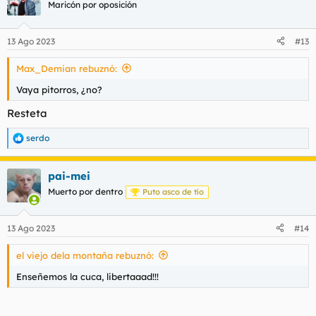
c
Maricón por oposición
i
o
n
13 Ago 2023
#13
e
s
Max_Demian rebuznó:
:
Vaya pitorros, ¿no?
Resteta
serdo
R
e
a
pai-mei
c
c
Muerto por dentro
Puto asco de tío
i
o
n
13 Ago 2023
#14
e
s
el viejo dela montaña rebuznó:
:
Enseñemos la cuca, libertaaad!!!