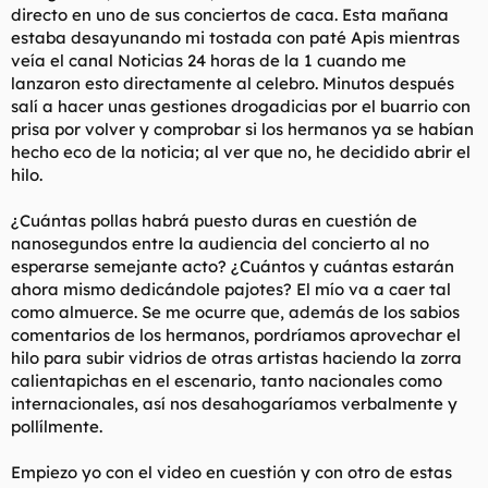
directo en uno de sus conciertos de caca. Esta mañana
l
i
estaba desayunando mi tostada con paté Apis mientras
t
o
e
veía el canal Noticias 24 horas de la 1 cuando me
m
lanzaron esto directamente al celebro. Minutos después
a
salí a hacer unas gestiones drogadicias por el buarrio con
prisa por volver y comprobar si los hermanos ya se habían
hecho eco de la noticia; al ver que no, he decidido abrir el
hilo.
¿Cuántas pollas habrá puesto duras en cuestión de
nanosegundos entre la audiencia del concierto al no
esperarse semejante acto? ¿Cuántos y cuántas estarán
ahora mismo dedicándole pajotes? El mío va a caer tal
como almuerce. Se me ocurre que, además de los sabios
comentarios de los hermanos, pordríamos aprovechar el
hilo para subir vidrios de otras artistas haciendo la zorra
calientapichas en el escenario, tanto nacionales como
internacionales, así nos desahogaríamos verbalmente y
pollílmente.
Empiezo yo con el video en cuestión y con otro de estas