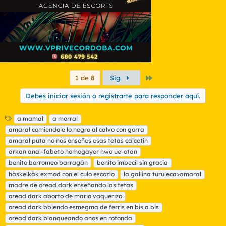
:
Último
1 de 8
Sig.
Debes iniciar sesión o registrarte para responder aquí.
E
a mamal
a morral
t
amaral comiendole lo negro al calvo con gorra
i
amaral puta no nos enseñes esas tetas calcetin
q
arkan anal-fabeto homogayer nwo ue-otan
u
benito borromeo barragán
e
benito imbecil sin gracia
t
häskelkäk exmod con el culo escozío
la gallina turuleca>amaral
a
madre de oread dark enseñando las tetas
s
oread dark aborto de mario vaquerizo
oread dark bbiendo esmegma de ferris en bis a bis
oread dark blanqueando anos en rotonda