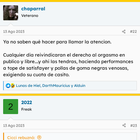
chaparral
Veterano
13 Ago 2023
#22
Ya no saben qué hacer para llamar la atencion.
Cualquier dia reivindicaran el derecho al orgasmo en
publico y libre....y ahi las tendras, haciendo performances
a tope de satisfayer y pollas de goma negras venosas,
exigiendo su cuota de casito.
Lunas de Hiel
,
DarthMauricius
y
Alduin
R
e
a
2022
c
2
c
Freak
i
o
n
13 Ago 2023
#23
e
s
Cicci rebuznó:
: