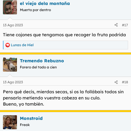
el viejo dela montaña
c
c
Muerto por dentro
i
o
n
13 Ago 2023
#17
e
s
Tiene cojones que tengamos que recoger la fruta podrida
:
Lunas de Hiel
R
e
a
Tremendo Rebuzno
c
c
Forero del todo a cien
i
o
n
13 Ago 2023
#18
e
s
Pero qué decís, mierdas secas, si os la follábais todos sin
:
pensarlo metiendo vuestra cabeza en su culo.
Bueno, yo también.
Monstroid
Freak