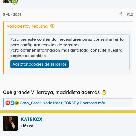
i
o
n
3 Abr 2023
#12
e
s
yonoloestoy rebuznó:
:
Para ver este contenido, necesitaremos su consentimiento
para configurar cookies de terceros.
Para obtener información más detallada, consulte nuestra
página de cookies
.
Aceptar cookies de terceros
Qué grande Villarroya, madridista además.
Gato_Greal
,
Uncle Meat
,
TORBE
y 1 persona más
R
e
a
KATEKOX
c
c
Clásico
i
o