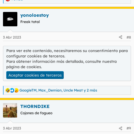
R
e
a
yonoloestoy
c
c
Freak total
i
o
n
3 Abr 2023
#8
e
s
:
Para ver este contenido, necesitaremos su consentimiento para
configurar cookies de terceros.
Para obtener información más detallada, consulte nuestra
página de cookies
.
Aceptar cookies de terceros
GoogleTM
,
Max_Demian
,
Uncle Meat
y 2 más
R
e
a
THORNDIKE
c
c
Cojones de fogueo
i
o
n
3 Abr 2023
#9
e