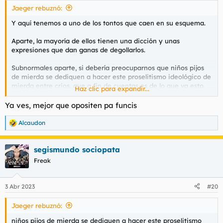
s
Jaeger rebuznó:
:
Y aquí tenemos a uno de los tontos que caen en su esquema.
Aparte, la mayoría de ellos tienen una dicción y unas
expresiones que dan ganas de degollarlos.
Subnormales aparte, si debería preocuparnos que niños pijos
de mierda se dediquen a hacer este proselitismo ideológico de
mierda entre crios, que a fin de cuentas es de lo que va esto.
Haz clic para expandir...
Sobre todo porque puede crear una generación de gente muy
frustrada cuando se de cuenta de que va el capitalismo.
Ya ves, mejor que opositen pa funcis
Alcaudon
R
e
a
segismundo sociopata
c
c
Freak
i
o
n
3 Abr 2023
#20
e
s
Jaeger rebuznó:
:
niños pijos de mierda se dediquen a hacer este proselitismo