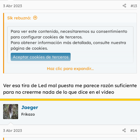
n
3 Abr 2023
#13
e
s
Slk rebuznó:
:
Para ver este contenido, necesitaremos su consentimiento
para configurar cookies de terceros.
Para obtener información más detallada, consulte nuestra
página de cookies
.
Aceptar cookies de terceros
Haz clic para expandir...
Únicamente pongo este video a modo de ejemplo porque
realmente son un Ejército y son todos clonados.
Ver esa tira de Led mal puesta me parece razón suficiente
para no creerme nada de lo que dice en el vídeo
Me ha sorprendido tal fenómeno.
Jaeger
Básicamente son crios que publican vídeos diciendo que han
ganado un millón de euros, que son empresarios de éxito que
Frikazo
te vienen a explicar cómo ser un hombre exitoso como ellos, a
hablarte de disciplina y, en fin, mil gilipolladas.
3 Abr 2023
#14
Evidentemente es todo mentira. Se montan unas peliculas de