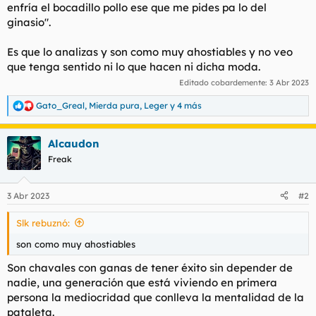
enfría el bocadillo pollo ese que me pides pa lo del
ginasio".
Es que lo analizas y son como muy ahostiables y no veo
que tenga sentido ni lo que hacen ni dicha moda.
Editado cobardemente:
3 Abr 2023
Gato_Greal
,
Mierda pura
,
Leger
y 4 más
R
e
a
Alcaudon
c
c
Freak
i
o
n
3 Abr 2023
#2
e
s
Slk rebuznó:
:
son como muy ahostiables
Son chavales con ganas de tener éxito sin depender de
nadie, una generación que está viviendo en primera
persona la mediocridad que conlleva la mentalidad de la
pataleta.