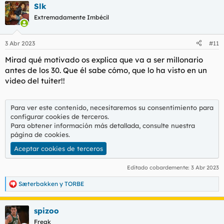
Slk
Extremadamente Imbécil
3 Abr 2023
#11
Mirad qué motivado os explica que va a ser millonario
antes de los 30. Que él sabe cómo, que lo ha visto en un
video del tuiter!!
Para ver este contenido, necesitaremos su consentimiento para
configurar cookies de terceros.
Para obtener información más detallada, consulte nuestra
página de cookies
.
Aceptar cookies de terceros
Editado cobardemente:
3 Abr 2023
Sæterbakken
y
TORBE
R
e
a
spizoo
c
c
Freak