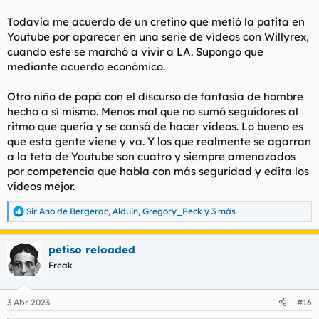
Todavía me acuerdo de un cretino que metió la patita en
Youtube por aparecer en una serie de vídeos con Willyrex,
cuando este se marchó a vivir a LA. Supongo que
mediante acuerdo económico.
Otro niño de papá con el discurso de fantasía de hombre
hecho a sí mismo. Menos mal que no sumó seguidores al
ritmo que quería y se cansó de hacer vídeos. Lo bueno es
que esta gente viene y va. Y los que realmente se agarran
a la teta de Youtube son cuatro y siempre amenazados
por competencia que habla con más seguridad y edita los
vídeos mejor.
Sir Ano de Bergerac
,
Alduin
,
Gregory_Peck
y 3 más
R
e
a
petiso reloaded
c
c
Freak
i
o
n
3 Abr 2023
#16
e
s