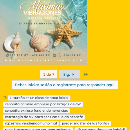
Último
1 de 7
Sig.
Debes iniciar sesión o registrarte para responder aquí.
E
1. sureño es un clonc de naxo lololol
t
cenobita cambia empresa por bragas de cyn
i
cenobita exitoso fundiendo herencias
q
estrategia de slk para ser rico: sueldo nescafé
u
ilg: estáis vendiendo humo mal
e
jaeger master de las tontás
t
rojos fracasando por sus pensamientos
slk extremadamente imbécil