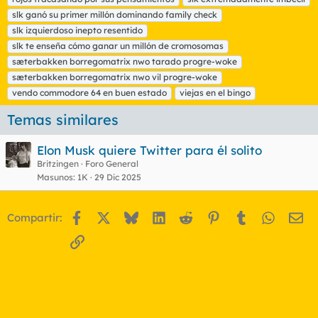
a
slk ganó su primer millón dominando family check
s
slk izquierdoso inepto resentido
slk te enseña cómo ganar un millón de cromosomas
sæterbakken borregomatrix nwo tarado progre-woke
sæterbakken borregomatrix nwo vil progre-woke
vendo commodore 64 en buen estado
viejas en el bingo
Temas similares
Elon Musk quiere Twitter para él solito
Britzingen
Foro General
Masunos
1K
29 Dic 2025
Facebook
X
Bluesky
LinkedIn
Reddit
Pinterest
Tumblr
WhatsA
Em
Compartir:
Enlace