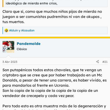
ideológico de mierda entre crios,
Claro que sí, como que muchos niños pijos de mierda no
juegan a ser comunistas pudremitas ni van de okupas ,
tus muertos.
Alduin
y
Alcaudon
R
e
a
Pandemolde
c
c
Clásico
i
o
n
3 Abr 2023
#21
e
s
Son putapénicos todos estos chavales, que te venga un
:
criptobro que se cree que por haber trabajado en un Mc
Donalds, a pesar de tener una carrera, es haber vivido, es
para mandarlos al frente en Ucrania.
Son la copia de la copia de la copia de la copia de un
vendedor de crecepelo y cada vez peor.
Pero todo esto es otra muestra más de la degeneración y