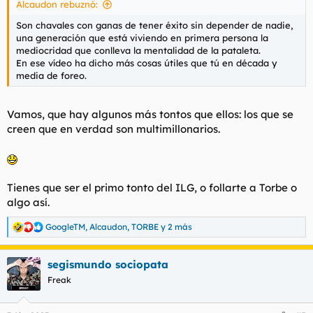
Alcaudon rebuznó:
:
Son chavales con ganas de tener éxito sin depender de nadie,
una generación que está viviendo en primera persona la
mediocridad que conlleva la mentalidad de la pataleta.
En ese vídeo ha dicho más cosas útiles que tú en década y
media de foreo.
Vamos, que hay algunos más tontos que ellos: los que se
creen que en verdad son multimillonarios.
Tienes que ser el primo tonto del ILG, o follarte a Torbe o
algo así.
GoogleTM
,
Alcaudon
,
TORBE
y 2 más
R
e
a
segismundo sociopata
c
c
Freak
i
o
n