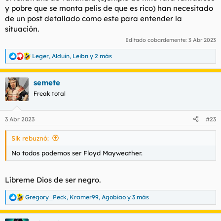
y pobre que se monta pelis de que es rico) han necesitado
de un post detallado como este para entender la
situación.
Editado cobardemente:
3 Abr 2023
Leger
,
Alduin
,
Leibn
y 2 más
R
e
a
semete
c
c
Freak total
i
o
n
3 Abr 2023
#23
e
s
Slk rebuznó:
:
No todos podemos ser Floyd Mayweather.
Líbreme Dios de ser negro.
Gregory_Peck
,
Kramer99
,
Agobiao
y 3 más
R
e
a