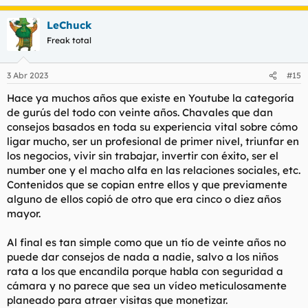
e
a
LeChuck
c
c
Freak total
i
o
n
3 Abr 2023
#15
e
s
Hace ya muchos años que existe en Youtube la categoría
:
de gurús del todo con veinte años. Chavales que dan
consejos basados en toda su experiencia vital sobre cómo
ligar mucho, ser un profesional de primer nivel, triunfar en
los negocios, vivir sin trabajar, invertir con éxito, ser el
number one y el macho alfa en las relaciones sociales, etc.
Contenidos que se copian entre ellos y que previamente
alguno de ellos copió de otro que era cinco o diez años
mayor.
Al final es tan simple como que un tío de veinte años no
puede dar consejos de nada a nadie, salvo a los niños
rata a los que encandila porque habla con seguridad a
cámara y no parece que sea un vídeo meticulosamente
planeado para atraer visitas que monetizar.