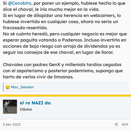
Si
@Cenobita
, por poner un ejemplo, hubiese hecho lo que
dice el chaval, le iría mucho mejor en la vida.
Si en lugar de dilapidar una herencia en webcamers, lo
hubiese invertido en cualquier cosa, ahora no sería un
fracasado resentido.
No sé cuánto heredó, pero cualquier negocio es mejor que
esperar paguita votando a Podemos. Incluso invertirlo en
acciones de bajo riesgo con arrojo de dividendos ya es
seguir los consejos de ese chaval, en lugar de llorar.
Chavales con padres GenX y millenials tardíos cegados
con el zapaterismo y posterior podemismo, supongo que
harto de verlos vivir de limosnas.
Max_Demian
R
e
a
el re NAZI do.
c
c
Clásico
i
o
n
3 Abr 2023
#19
e