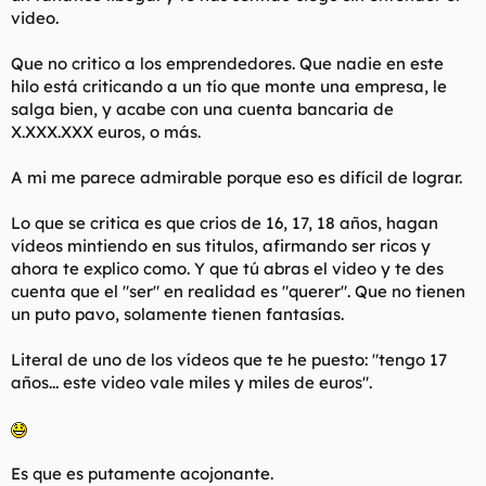
acciones de bajo riesgo con arrojo de dividendos ya es seguir
video.
los consejos de ese chaval, en lugar de llorar.
Que no critico a los emprendedores. Que nadie en este
Chavales con padres GenX y millenials tardíos cegados con el
zapaterismo y posterior podemismo, supongo que harto de
hilo está criticando a un tío que monte una empresa, le
verlos vivir de limosnas.
salga bien, y acabe con una cuenta bancaria de
X.XXX.XXX euros, o más.
A mi me parece admirable porque eso es difícil de lograr.
Lo que se critica es que crios de 16, 17, 18 años, hagan
vídeos mintiendo en sus titulos, afirmando ser ricos y
ahora te explico como. Y que tú abras el video y te des
cuenta que el "ser" en realidad es "querer". Que no tienen
un puto pavo, solamente tienen fantasías.
Literal de uno de los vídeos que te he puesto: "tengo 17
años... este video vale miles y miles de euros".
Es que es putamente acojonante.