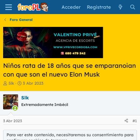
Acceder
Regístrate
Foro General
Niños rata de 18 años que se emparanoian
con que son el nuevo Elon Musk
I
F
Slk
3 Abr 2023
n
e
i
c
Slk
c
h
Extremadamente Imbécil
i
a
a
d
d
e
3 Abr 2023
#1
o
i
r
n
d
i
Para ver este contenido, necesitaremos su consentimiento para
e
c