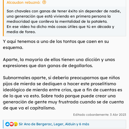
cosas que no existen en su vida. Ves ese video y sabes que
Alcaudon rebuznó:
cuando acaba de grabarlo su madre le grita desde el cuarto
Son chavales con ganas de tener éxito sin depender de nadie,
"Javiiii deja ya los marcianitos esos que se te enfría el
una generación que está viviendo en primera persona la
bocadillo pollo ese que me pides pa lo del ginasio".
mediocridad que conlleva la mentalidad de la pataleta.
En ese vídeo ha dicho más cosas útiles que tú en década y
Es que lo analizas y son como muy ahostiables y no veo que
media de foreo.
tenga sentido ni lo que hacen ni dicha moda.
Y aquí tenemos a uno de los tontos que caen en su
esquema.
Aparte, la mayoría de ellos tienen una dicción y unas
expresiones que dan ganas de degollarlos.
Subnormales aparte, si debería preocuparnos que niños
pijos de mierda se dediquen a hacer este proselitismo
ideológico de mierda entre crios, que a fin de cuentas es
de lo que va esto. Sobre todo porque puede crear una
generación de gente muy frustrada cuando se de cuenta
de que va el capitalismo.
Editado cobardemente:
3 Abr 2023
Sir Ano de Bergerac
,
Leger
,
Alduin
y 6 más
R