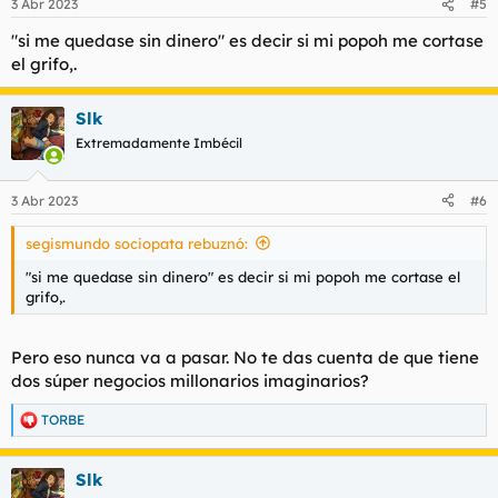
3 Abr 2023
#5
e
s
"si me quedase sin dinero" es decir si mi popoh me cortase
:
el grifo,.
Slk
Extremadamente Imbécil
3 Abr 2023
#6
segismundo sociopata rebuznó:
"si me quedase sin dinero" es decir si mi popoh me cortase el
grifo,.
Pero eso nunca va a pasar. No te das cuenta de que tiene
dos súper negocios millonarios imaginarios?
TORBE
R
e
a
Slk
c