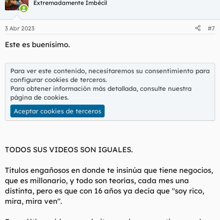
c
Extremadamente Imbécil
i
o
n
3 Abr 2023
#7
e
s
Este es buenísimo.
:
Para ver este contenido, necesitaremos su consentimiento para
configurar cookies de terceros.
Para obtener información más detallada, consulte nuestra
página de cookies
.
Aceptar cookies de terceros
TODOS SUS VIDEOS SON IGUALES.
Títulos engañosos en donde te insinúa que tiene negocios,
que es millonario, y todo son teorías, cada mes una
distinta, pero es que con 16 años ya decía que "soy rico,
mira, mira ven".