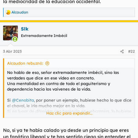
la mediocridad de la educación occidental.
Alcaudon
R
e
a
Slk
c
c
Extremadamente Imbécil
i
o
n
3 Abr 2023
#22
e
s
Alcaudon rebuznó:
:
No hablo de eso, señor extremadamente imbécil, sino las
verdades que dice en ese vídeo en concreto.
Una mentalidad en contra de todo el paguiterismo y
dependencia hacia los vaivenes de la vida.
Si
@Cenobita
, por poner un ejemplo, hubiese hecho lo que dice
el chaval, le iría mucho mejor en la vida.
Si en lugar de dilapidar una herencia en webcamers, lo hubiese
Haz clic para expandir...
invertido en cualquier cosa, ahora no sería un fracasado
resentido.
No sé cuánto heredó, pero cualquier negocio es mejor que
No, si ya te había calado yo desde un principio que eres
esperar paguita votando a Podemos. Incluso invertirlo en
un fanático libegal y te has sentido ciego sin entender el