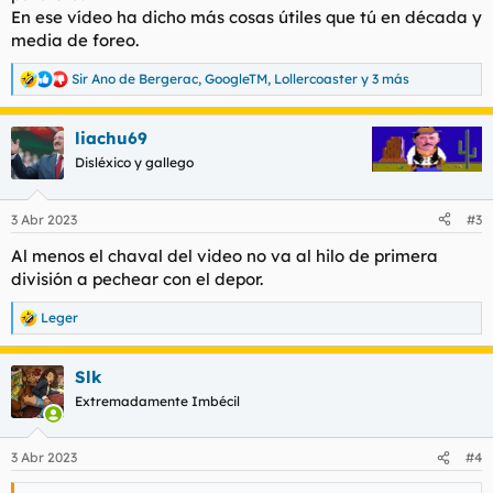
En ese vídeo ha dicho más cosas útiles que tú en década y
media de foreo.
Sir Ano de Bergerac
,
GoogleTM
,
Lollercoaster
y 3 más
R
e
a
liachu69
c
c
Disléxico y gallego
i
o
n
3 Abr 2023
#3
e
s
Al menos el chaval del video no va al hilo de primera
:
división a pechear con el depor.
Leger
R
e
a
Slk
c
c
Extremadamente Imbécil
i
o
n
3 Abr 2023
#4
e
s