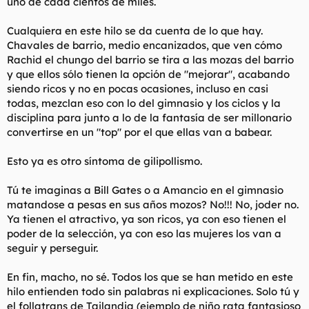
uno de cada cientos de miles.
Cualquiera en este hilo se da cuenta de lo que hay.
Chavales de barrio, medio encanizados, que ven cómo
Rachid el chungo del barrio se tira a las mozas del barrio
y que ellos sólo tienen la opción de "mejorar", acabando
siendo ricos y no en pocas ocasiones, incluso en casi
todas, mezclan eso con lo del gimnasio y los ciclos y la
disciplina para junto a lo de la fantasía de ser millonario
convertirse en un "top" por el que ellas van a babear.
Esto ya es otro síntoma de gilipollismo.
Tú te imaginas a Bill Gates o a Amancio en el gimnasio
matandose a pesas en sus años mozos? No!!! No, joder no.
Ya tienen el atractivo, ya son ricos, ya con eso tienen el
poder de la selección, ya con eso las mujeres los van a
seguir y perseguir.
En fin, macho, no sé. Todos los que se han metido en este
hilo entienden todo sin palabras ni explicaciones. Solo tú y
el follatrans de Tailandia (ejemplo de niño rata fantasioso