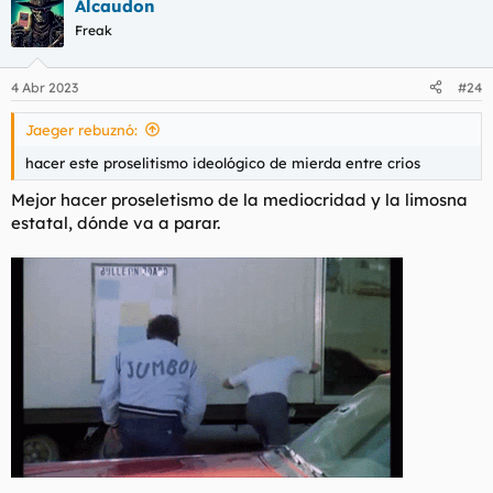
Alcaudon
c
c
Freak
i
o
n
4 Abr 2023
#24
e
s
Jaeger rebuznó:
:
hacer este proselitismo ideológico de mierda entre crios
Mejor hacer proseletismo de la mediocridad y la limosna
estatal, dónde va a parar.