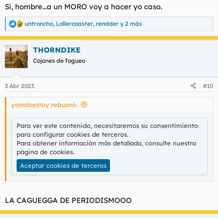
s
Sí, hombre...a un MORO voy a hacer yo caso.
:
untroncho
,
Lollercoaster
,
rendder
y 2 más
R
e
a
THORNDIKE
c
c
Cojones de fogueo
i
o
n
3 Abr 2023
#10
e
s
yonoloestoy rebuznó:
:
Para ver este contenido, necesitaremos su consentimiento
para configurar cookies de terceros.
Para obtener información más detallada, consulte nuestra
página de cookies
.
Aceptar cookies de terceros
LA CAGUEGGA DE PERIODISMOOO