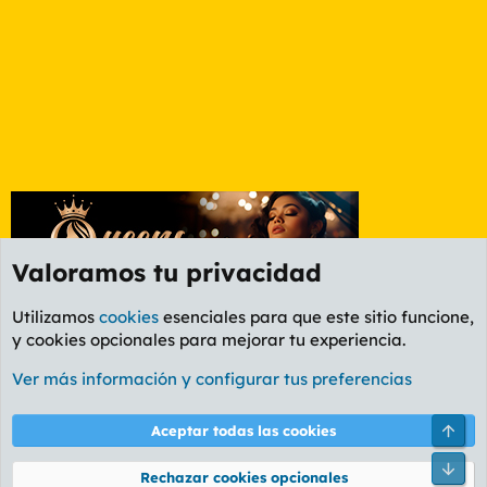
Valoramos tu privacidad
Utilizamos
cookies
esenciales para que este sitio funcione,
y cookies opcionales para mejorar tu experiencia.
Foro General
Ver más información y configurar tus preferencias
Cookies
PL OLDSTYLE AMARILLO
Cambiar fuente
Español (ES)
Arri
Aceptar todas las cookies
Contáctanos
Términos y reglas
Política de privacidad
Ayuda
R
Pie
S
Rechazar cookies opcionales