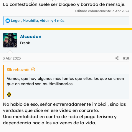
La contestación suele ser bloqueo y borrado de mensaje.
Editado cobardemente:
3 Abr 2023
Leger
,
Morzhilla
,
Alduin
y 4 más
R
e
a
Alcaudon
c
c
Freak
i
o
n
3 Abr 2023
#18
e
s
Slk rebuznó:
:
Vamos, que hay algunos más tontos que ellos: los que se creen
que en verdad son multimillonarios.
No hablo de eso, señor extremadamente imbécil, sino las
verdades que dice en ese vídeo en concreto.
Una mentalidad en contra de todo el paguiterismo y
dependencia hacia los vaivenes de la vida.