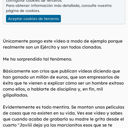
configurar cookies de terceros.
l
i
Para obtener información más detallada, consulte nuestra
t
o
página de cookies
.
e
Aceptar cookies de terceros
m
a
Únicamente pongo este video a modo de ejemplo porque
realmente son un Ejército y son todos clonados.
Me ha sorprendido tal fenómeno.
Básicamente son crios que publican vídeos diciendo que
han ganado un millón de euros, que son empresarios de
éxito que te vienen a explicar cómo ser un hombre exitoso
como ellos, a hablarte de disciplina y, en fin, mil
gilipolladas.
Evidentemente es todo mentira. Se montan unas peliculas
de cosas que no existen en su vida. Ves ese video y sabes
que cuando acaba de grabarlo su madre le grita desde el
cuarto "Javiiii deja ya los marcianitos esos que se te