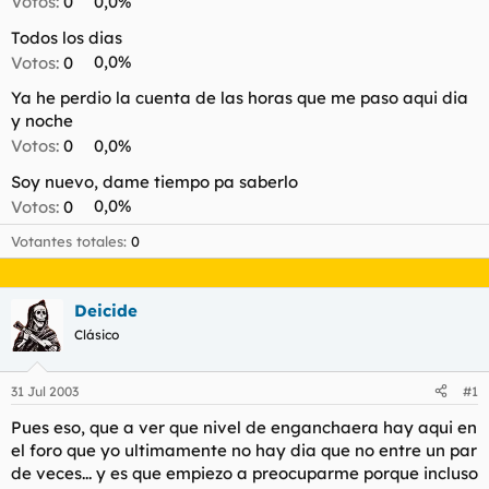
Votos:
0
0,0%
t
o
e
Todos los dias
m
Votos:
0
0,0%
a
Ya he perdio la cuenta de las horas que me paso aqui dia
y noche
Votos:
0
0,0%
Soy nuevo, dame tiempo pa saberlo
Votos:
0
0,0%
Votantes totales
0
Deicide
Clásico
31 Jul 2003
#1
Pues eso, que a ver que nivel de enganchaera hay aqui en
el foro que yo ultimamente no hay dia que no entre un par
de veces... y es que empiezo a preocuparme porque incluso