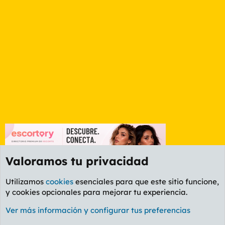
Valoramos tu privacidad
Utilizamos
cookies
esenciales para que este sitio funcione,
y cookies opcionales para mejorar tu experiencia.
Foro General
Ver más información y configurar tus preferencias
Cookies
PL OLDSTYLE AMARILLO
Cambiar fuente
Español (ES)