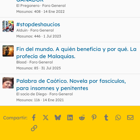
r
c
El Pregonero
Foro General
r
u
Masunos
408
14 Ene 2022
a
e
#stopdeshaucios
d
s
Alduin
Foro General
o
t
Masunos
446
1 Jul 2023
Fin del mundo. A quién beneficia y por qué. La
profecía de Malaquías.
Blood
Foro General
Masunos
85
31 Jul 2025
Palabra de Caótico. Novela por fascículos,
para insomnes y penitentes
El socio de Diego
Foro General
Masunos
116
14 Ene 2021
Facebook
X
Bluesky
LinkedIn
Reddit
Pinterest
Tumblr
WhatsA
Em
Compartir:
Enlace