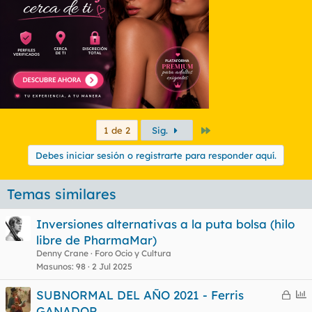
Último
1 de 2
Sig.
Debes iniciar sesión o registrarte para responder aquí.
Temas similares
Inversiones alternativas a la puta bolsa (hilo
libre de PharmaMar)
Denny Crane
Foro Ocio y Cultura
Masunos
98
2 Jul 2025
C
E
SUBNORMAL DEL AÑO 2021 - Ferris
e
n
GANADOR