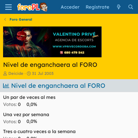
Acceder
Regístrate
Foro General
Nivel de enganchaera al FORO
I
F
Deicide
31 Jul 2003
n
e
i
Nivel de enganchaera al FORO
c
c
h
i
a
Un par de veces al mes
a
d
Votos:
0
0,0%
d
e
o
i
Una vez por semana
r
n
Votos:
0
0,0%
d
i
e
c
Tres o cuatro veces a la semana
l
i