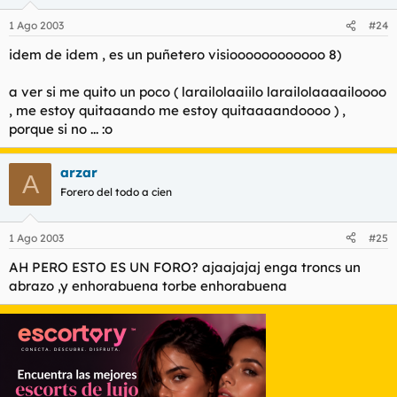
1 Ago 2003
#24
idem de idem , es un puñetero visioooooooooooo 8)
a ver si me quito un poco ( larailolaaiilo larailolaaaailoooo
, me estoy quitaaando me estoy quitaaaandoooo ) ,
porque si no ... :o
arzar
A
Forero del todo a cien
1 Ago 2003
#25
AH PERO ESTO ES UN FORO? ajaajajaj enga troncs un
abrazo ,y enhorabuena torbe enhorabuena