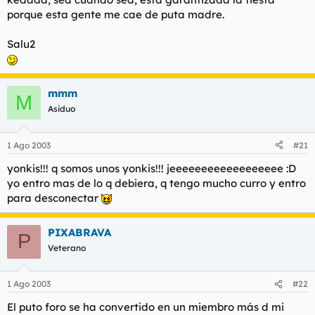
porque esta gente me cae de puta madre.
Salu2
mmm
M
Asiduo
1 Ago 2003
#21
yonkis!!! q somos unos yonkis!!! jeeeeeeeeeeeeeeeeee :D
yo entro mas de lo q debiera, q tengo mucho curro y entro
para desconectar
PIXABRAVA
P
Veterano
1 Ago 2003
#22
El puto foro se ha convertido en un miembro más d mi