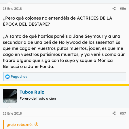
13 Ene 2018
#56
¿Pero qué cojones no entendéis de ACTRICES DE LA
ÉPOCA DEL DESTAPE?
¿A santo de qué hostias ponéis a Jane Seymour y a una
secundaria de una peli de Hollywood de los sesenta? Es
que me cago en vuestros putos muertos, joder, es que me
cago en vuestros putísimos muertos, y ya veréis como aún
habrá alguno que siga con lo suyo y saque a Mónica
Bellucci o a Jane Fonda.
Pugachev
R
e
a
Tubos Ruiz
c
c
Forero del todo a cien
i
o
n
13 Ene 2018
#57
e
s
grajo rebuznó:
: