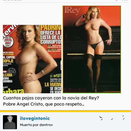
e
s
:
Cuantas pajas cayeron con la novia del Rey?
Pobre Angel Cristo, que poco respeto...
ilovegintonic
Muerto por dentro+