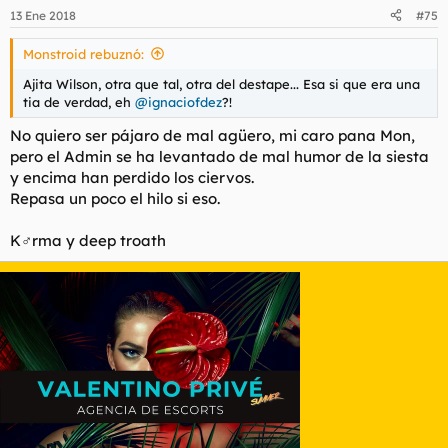
13 Ene 2018
#75
Monstroid rebuznó:
Ajita Wilson, otra que tal, otra del destape... Esa si que era una
tia de verdad, eh
@ignaciofdez
?!
No quiero ser pájaro de mal agüero, mi caro pana Mon,
pero el Admin se ha levantado de mal humor de la siesta
y encima han perdido los ciervos.
Repasa un poco el hilo si eso.
K♂rma y deep troath