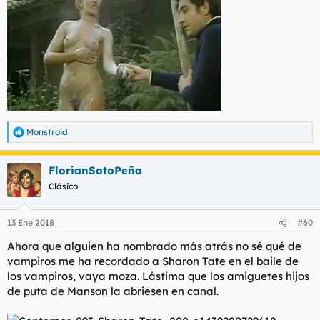
Monstroid
R
e
a
FlorianSotoPeña
c
c
Clásico
i
o
n
13 Ene 2018
#60
e
s
Ahora que alguien ha nombrado más atrás no sé qué de
:
vampiros me ha recordado a Sharon Tate en el baile de
los vampiros, vaya moza. Lástima que los amiguetes hijos
de puta de Manson la abriesen en canal.