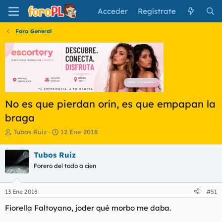
Acceder
Regístrate
Foro General
No es que pierdan orín, es que empapan la
braga
I
F
Tubos Ruiz
12 Ene 2018
n
e
i
c
Tubos Ruiz
c
h
Forero del todo a cien
i
a
a
d
d
e
13 Ene 2018
#51
o
i
r
n
Fiorella Faltoyano, joder qué morbo me daba.
d
i
e
c