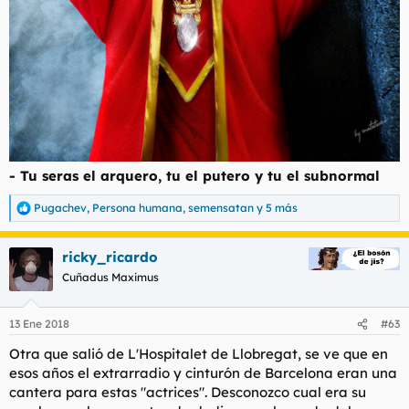
- Tu seras el arquero, tu el putero y tu el subnormal
Pugachev
,
Persona humana
,
semensatan
y 5 más
R
e
a
ricky_ricardo
c
c
Cuñadus Maximus
i
o
n
13 Ene 2018
#63
e
s
Otra que salió de L'Hospitalet de Llobregat, se ve que en
:
esos años el extrarradio y cinturón de Barcelona eran una
cantera para estas "actrices". Desconozco cual era su