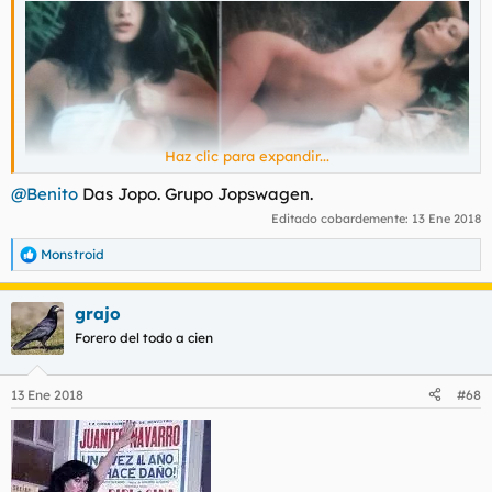
Haz clic para expandir...
@Benito
Das Jopo. Grupo Jopswagen.
Editado cobardemente:
13 Ene 2018
Monstroid
R
e
a
grajo
c
c
Forero del todo a cien
i
o
n
13 Ene 2018
#68
e
s
: