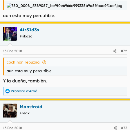
aun esta muy percutible.
4tr31d3s
Frikazo
13 Ene 2018
#72
cochinon rebuznó:
aun esta muy percutible.
Y la dueña, también.
Profesor d'Arbó
R
e
a
Monstroid
c
c
Freak
i
o
n
13 Ene 2018
#73
e