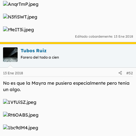
l
i
t
o
e
m
a
Editado cobardemente:
13 Ene 2018
Tubos Ruiz
Forero del todo a cien
13 Ene 2018
#52
No es que la Mayra me pusiera especialmente pero tenía
un algo.