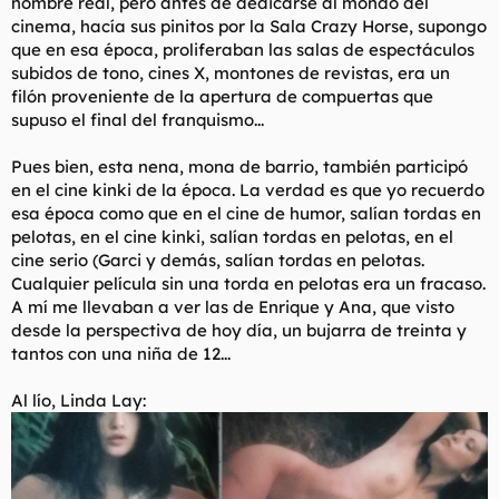
nombre real, pero antes de dedicarse al mondo del
cinema, hacía sus pinitos por la Sala Crazy Horse, supongo
que en esa época, proliferaban las salas de espectáculos
subidos de tono, cines X, montones de revistas, era un
filón proveniente de la apertura de compuertas que
supuso el final del franquismo...
Pues bien, esta nena, mona de barrio, también participó
en el cine kinki de la época. La verdad es que yo recuerdo
esa época como que en el cine de humor, salían tordas en
pelotas, en el cine kinki, salían tordas en pelotas, en el
cine serio (Garci y demás, salían tordas en pelotas.
Cualquier película sin una torda en pelotas era un fracaso.
A mí me llevaban a ver las de Enrique y Ana, que visto
desde la perspectiva de hoy día, un bujarra de treinta y
tantos con una niña de 12...
Al lío, Linda Lay: