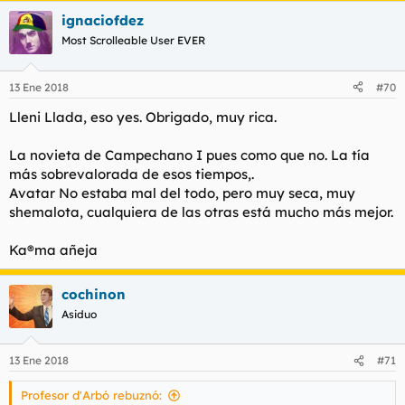
a
ignaciofdez
c
c
Most Scrolleable User EVER
i
o
n
13 Ene 2018
#70
e
s
Lleni Llada, eso yes. Obrigado, muy rica.
:
La novieta de Campechano I pues como que no. La tía
más sobrevalorada de esos tiempos,.
Avatar No estaba mal del todo, pero muy seca, muy
shemalota, cualquiera de las otras está mucho más mejor.
Ka®ma añeja
cochinon
Asiduo
13 Ene 2018
#71
Profesor d'Arbó rebuznó: