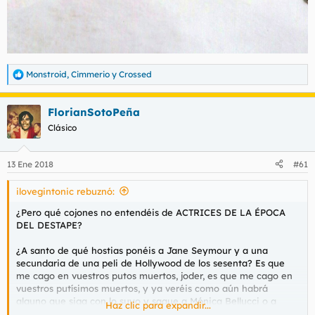
Monstroid
,
Cimmerio
y
Crossed
R
e
a
FlorianSotoPeña
c
c
Clásico
i
o
n
13 Ene 2018
#61
e
s
ilovegintonic rebuznó:
:
¿Pero qué cojones no entendéis de ACTRICES DE LA ÉPOCA
DEL DESTAPE?
¿A santo de qué hostias ponéis a Jane Seymour y a una
secundaria de una peli de Hollywood de los sesenta? Es que
me cago en vuestros putos muertos, joder, es que me cago en
vuestros putísimos muertos, y ya veréis como aún habrá
alguno que siga con lo suyo y saque a Mónica Bellucci o a
Haz clic para expandir...
Jane Fonda.