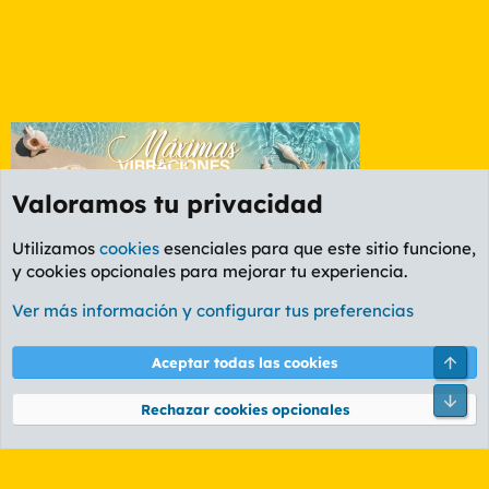
Valoramos tu privacidad
Utilizamos
cookies
esenciales para que este sitio funcione,
y cookies opcionales para mejorar tu experiencia.
Foro General
Ver más información y configurar tus preferencias
Cookies
PL OLDSTYLE AMARILLO
Cambiar fuente
Español (ES)
Aceptar todas las cookies
Contáctanos
Términos y reglas
Política de privacidad
Ayuda
R
S
Rechazar cookies opcionales
S
®
Community platform by XenForo
© 2010-2026 XenForo Ltd.