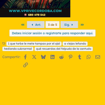
Primero
Último
Ant.
3 de 5
Sig.
Debes iniciar sesión o registrarte para responder aquí.
E
1 que torbe le mete tampax por el ojal
a viejas lefando
t
hediondo subnormal
qué recuerdos del felpudo de la cantudo
i
q
Facebook
X
Bluesky
LinkedIn
Reddit
Pinterest
Tumblr
WhatsA
Em
Compartir:
u
Enlace
e
t
a
s