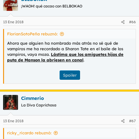
¡WAOH! qué cacao con BILBOKAO
13 Ene 2018
#66
FlorianSotoPeña rebuznó:
Ahora que alguien ha nombrado más atrás no sé qué de
vampiros me ha recordado a Sharon Tate en el baile de los
vampiros, vaya moza.
Lástima que los amiguetes hijos de
puta de Manson la abriesen en canal
.
Spoiler
Cimmerio
La Diva Caprichosa
13 Ene 2018
#67
ricky_ricardo rebuznó: