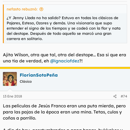
s
nefasto rebuznó:
:
¿Y Jenny Llada no ha salido? Estuvo en todas los clásicos de
Pajares, Esteso, Ozores y demás. Una visionaria que supo
entender el signo de los tiempos y se codeó con la flor y nata
del destape. Después de todo aquello se marcó una gran
carrera en solitario.
Ajita Wilson, otra que tal, otra del destape... Esa si que era
una tia de verdad, eh
@ignaciofdez
?!
FlorianSotoPeña
Clásico
13 Ene 2018
#74
Las películas de Jesús Franco eran una puta mierda, pero
para las pajas de la época eran una mina. Tetas, culos y
coños a porrillo.