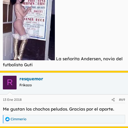
El fascista, la beata, y su hija desvirgada (Los títulos eran de un
chanante...)
La señorita Andersen, novia del
futbolista Guti
"A sus pieeees, señoraaa."
resquemor
R
Frikazo
13 Ene 2018
#69
Me gustan los chochos peludos. Gracias por el aporte.
Cimmerio
R
e