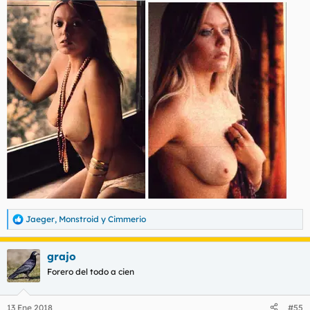
Jaeger
,
Monstroid
y
Cimmerio
R
e
a
grajo
c
c
Forero del todo a cien
i
o
n
13 Ene 2018
#55