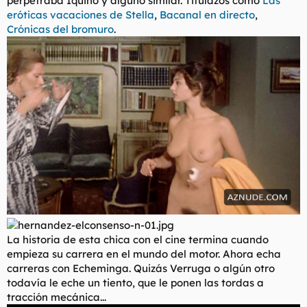
perpetraba Iquino y alguno similar. Titulazos como
Las
eróticas vacaciones de Stella
,
Bacanal en directo
,
Crónicas del bromuro
.
La historia de esta chica con el cine termina cuando
empieza su carrera en el mundo del motor. Ahora echa
carreras con Echeminga. Quizás Verruga o algún otro
todavía le eche un tiento, que le ponen las tordas a
tracción mecánica...