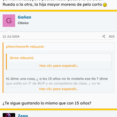
nombre......
Haz clic para expandir...
Rueda o la otra, la hija mayor morena de pelo corto
Haz clic para expandir...
¿Mal gusto? La primera que puse es la que dices que te mola, y
la otra la puse porque tú mismo mentiste diciendo que la niña
Gañan
no te gustaba, que te molaban las mujeres más creciditas
G
Joder, parece mentira que te gusten Los Suaves y tengas
Clásico
tan mal gusto poniendo tías.........
Casi peor, oiga.
12 Jul 2004
#23
pitercitonorth rebuznó:
Jeroo rebuznó:
En definitiva, estás jodidamente enfermo...
Haz clic para expandir...
tú dime una cosa, ¿ a los 15 años no te molaría esa tía ? dime
que estás en 1º de BUP y es compañera de clase, ¿ no te
molaría ?
Haz clic para expandir...
¿ Y qué pasa que unos años más tarde ya no te gusta ?
¿Te sigue gustando lo mismo que con 15 años?
Es que sacáis todo de quicio...... yo solamente digo que esa
chica es muy atractiva, nada más... y que os guiáis por
Zepp
convencionalismos sociales, no sois nada frikis, un friki es