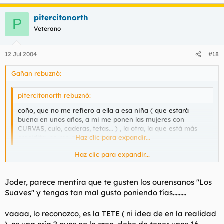
pitercitonorth
P
Veterano
12 Jul 2004
#18
Gañan rebuznó:
pitercitonorth rebuznó:
coño, que no me refiero a ella a esa niña ( que estará
buena en unos años, a mi me ponen las mujeres con
CURVAS, culo, caderas, tetas... ) , la otra, la que está más
crecidita, no me acuerdo del nombre......
Haz clic para expandir...
Haz clic para expandir...
Joder, parece mentira que te gusten los ourensanos "Los
Casi peor, oiga.
Suaves" y tengas tan mal gusto poniendo tías.........
vaaaa, lo reconozco, es la TETE ( ni idea de en la realidad