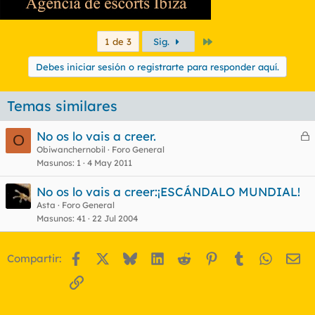
Último
1 de 3
Sig.
Debes iniciar sesión o registrarte para responder aquí.
Temas similares
No os lo vais a creer.
O
e
Obiwanchernobil
Foro General
Masunos
1
4 May 2011
r
r
No os lo vais a creer:¡ESCÁNDALO MUNDIAL!
Asta
Foro General
Masunos
41
22 Jul 2004
o
Facebook
X
Bluesky
LinkedIn
Reddit
Pinterest
Tumblr
WhatsA
Em
Compartir:
Enlace