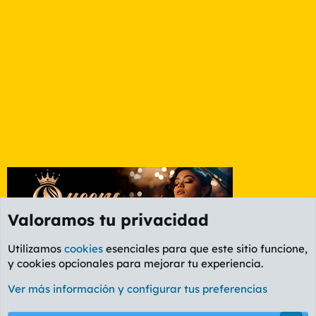
Valoramos tu privacidad
Utilizamos
cookies
esenciales para que este sitio funcione,
y cookies opcionales para mejorar tu experiencia.
Foro General
Ver más información y configurar tus preferencias
Cookies
PL OLDSTYLE AMARILLO
Cambiar fuente
Español (ES)