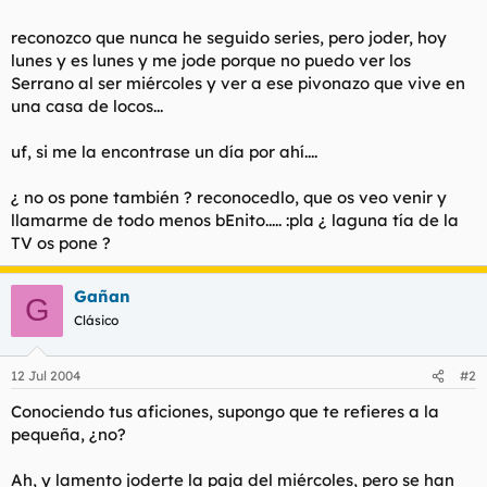
l
i
reconozco que nunca he seguido series, pero joder, hoy
t
o
e
lunes y es lunes y me jode porque no puedo ver los
m
Serrano al ser miércoles y ver a ese pivonazo que vive en
a
una casa de locos...
uf, si me la encontrase un día por ahí....
¿ no os pone también ? reconocedlo, que os veo venir y
llamarme de todo menos bEnito..... :pla ¿ laguna tía de la
TV os pone ?
Gañan
G
Clásico
12 Jul 2004
#2
Conociendo tus aficiones, supongo que te refieres a la
pequeña, ¿no?
Ah, y lamento joderte la paja del miércoles, pero se han