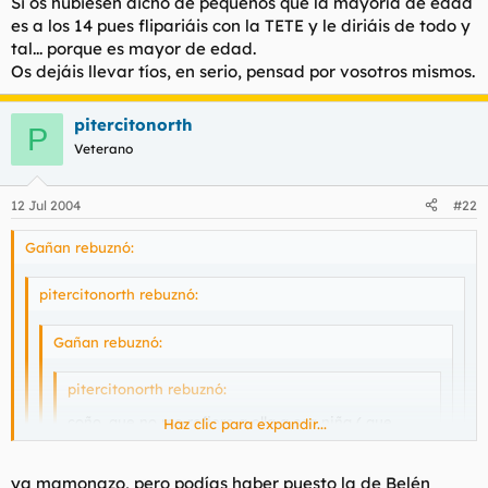
Si os hubiesen dicho de pequeños que la mayoría de edad
es a los 14 pues flipariáis con la TETE y le diriáis de todo y
tal... porque es mayor de edad.
Os dejáis llevar tíos, en serio, pensad por vosotros mismos.
pitercitonorth
P
Veterano
12 Jul 2004
#22
Gañan rebuznó:
pitercitonorth rebuznó:
Gañan rebuznó:
pitercitonorth rebuznó:
coño, que no me refiero a ella a esa niña ( que
Haz clic para expandir...
estará buena en unos años, a mi me ponen las
mujeres con CURVAS, culo, caderas, tetas... ) , la
Haz clic para expandir...
otra, la que está más crecidita, no me acuerdo del
ya mamonazo, pero podías haber puesto la de Belén