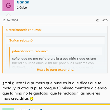
Gañan
G
Clásico
12 Jul 2004
#20
pitercitonorth rebuznó:
Gañan rebuznó:
pitercitonorth rebuznó:
coño, que no me refiero a ella a esa niña ( que estará
buena en unos años, a mi me ponen las mujeres con
CURVAS, culo, caderas, tetas... ) , la otra, la que está
Haz clic para expandir...
más crecidita, no me acuerdo del nombre......
Haz clic para expandir...
Haz clic para expandir...
¿Mal gusto? La primera que puse es la que dices que te
mola, y la otra la puse porque tú mismo mentiste diciendo
Joder, parece mentira que te gusten Los Suaves y tengas tan
que la niña no te gustaba, que te molaban las mujeres
mal gusto poniendo tías.........
Casi peor, oiga.
más creciditas