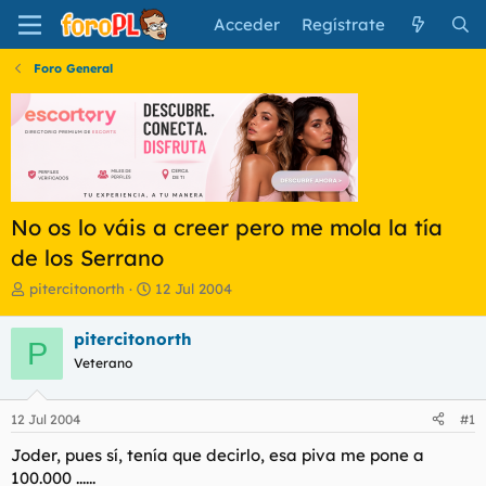
Acceder
Regístrate
Foro General
No os lo váis a creer pero me mola la tía
de los Serrano
I
F
pitercitonorth
12 Jul 2004
n
e
i
c
pitercitonorth
P
c
h
Veterano
i
a
a
d
d
e
12 Jul 2004
#1
o
i
r
n
Joder, pues sí, tenía que decirlo, esa piva me pone a
d
i
100.000 ......
e
c