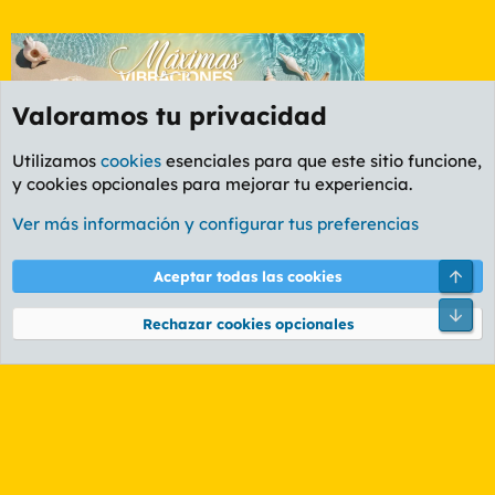
Valoramos tu privacidad
Utilizamos
cookies
esenciales para que este sitio funcione,
y cookies opcionales para mejorar tu experiencia.
Valencia
Ver más información y configurar tus preferencias
Cookies
PL OLDSTYLE AMARILLO
Cambiar fuente
Español (ES)
Arri
Aceptar todas las cookies
Contáctanos
Términos y reglas
Política de privacidad
Ayuda
R
Pie
S
Rechazar cookies opcionales
S
®
Community platform by XenForo
© 2010-2026 XenForo Ltd.