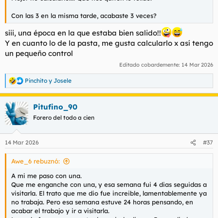
Con las 3 en la misma tarde, acabaste 3 veces?
siii, una época en la que estaba bien salido!!
Y en cuanto lo de la pasta, me gusta calcularlo x así tengo
un pequeño control
Editado cobardemente:
14 Mar 2026
Pinchito
y
Josele
R
e
a
Pitufino_90
c
c
Forero del todo a cien
i
o
n
14 Mar 2026
#37
e
s
Awe_6 rebuznó:
:
A mi me paso con una.
Que me enganche con una, y esa semana fui 4 dias seguidas a
visitarla. El trato que me dio fue increible, lamentablemente ya
no trabaja. Pero esa semana estuve 24 horas pensando, en
acabar el trabajo y ir a visitarla.