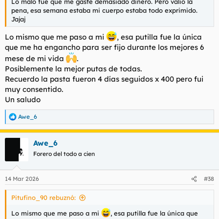
Lo malo fue que me gaste demasiado dinero. Pero valio la
pena, esa semana estaba mi cuerpo estaba todo exprimido.
Jajaj
Lo mismo que me paso a mi
, esa putilla fue la única
que me ha engancho para ser fijo durante los mejores 6
mese de mi vida
.
Posiblemente la mejor putas de todas.
Recuerdo la pasta fueron 4 días seguidos x 400 pero fui
muy consentido.
Un saludo
Awe_6
R
e
a
Awe_6
c
c
Forero del todo a cien
i
o
n
14 Mar 2026
#38
e
s
Pitufino_90 rebuznó:
:
Lo mismo que me paso a mi
, esa putilla fue la única que