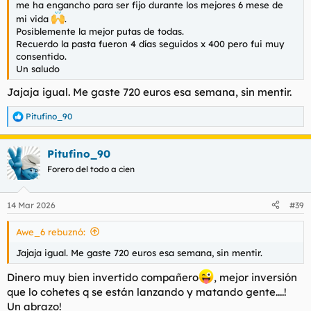
me ha engancho para ser fijo durante los mejores 6 mese de
mi vida
.
Posiblemente la mejor putas de todas.
Recuerdo la pasta fueron 4 días seguidos x 400 pero fui muy
consentido.
Un saludo
Jajaja igual. Me gaste 720 euros esa semana, sin mentir.
Pitufino_90
R
e
a
Pitufino_90
c
c
Forero del todo a cien
i
o
n
14 Mar 2026
#39
e
s
Awe_6 rebuznó:
:
Jajaja igual. Me gaste 720 euros esa semana, sin mentir.
Dinero muy bien invertido compañero
, mejor inversión
que lo cohetes q se están lanzando y matando gente....!
Un abrazo!