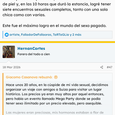
de piel y, en las 10 horas que duró la estancia, logré tener
siete encuentros sexuales completos, tanto con una sola
chica como con varias.
Este fue el máximo logro en el mundo del sexo pagado.
artiste
,
FolladorDeFollaoras
,
TaRTaGLia
y 2 más
R
e
a
HernanCortes
c
c
Forero del todo a cien
i
o
n
18 Mar 2026
#47
e
s
Giacomo Casanova rebuznó:
:
Hace unos 20 años, en la cúspide de mi vida sexual, decidimos
organizar un viaje con amigos a Suiza para visitar un lugar
histórico. Los precios ya eran muy altos por aquel entonces,
pero había un evento llamado Mega Party donde se podía
tener sexo ilimitado por un precio elevado, pero asequible.
Las mujeres eran preciosas, mis hormonas estaban a flor de