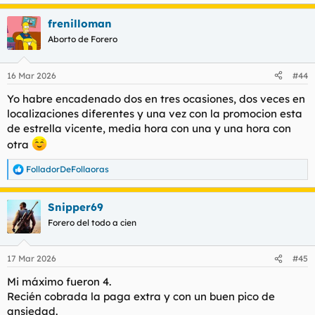
e
a
frenilloman
c
c
Aborto de Forero
i
o
n
16 Mar 2026
#44
e
s
Yo habre encadenado dos en tres ocasiones, dos veces en
:
localizaciones diferentes y una vez con la promocion esta
de estrella vicente, media hora con una y una hora con
otra
FolladorDeFollaoras
R
e
a
Snipper69
c
c
Forero del todo a cien
i
o
n
17 Mar 2026
#45
e
s
Mi máximo fueron 4.
:
Recién cobrada la paga extra y con un buen pico de
ansiedad.