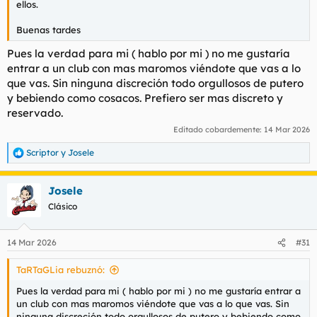
ellos.
Buenas tardes
Pues la verdad para mi ( hablo por mi ) no me gustaría
entrar a un club con mas maromos viéndote que vas a lo
que vas. Sin ninguna discreción todo orgullosos de putero
y bebiendo como cosacos. Prefiero ser mas discreto y
reservado.
Editado cobardemente:
14 Mar 2026
Scriptor
y
Josele
R
e
a
Josele
c
c
Clásico
i
o
n
14 Mar 2026
#31
e
s
TaRTaGLia rebuznó:
:
Pues la verdad para mi ( hablo por mi ) no me gustaría entrar a
un club con mas maromos viéndote que vas a lo que vas. Sin
ninguna discreción todo orgullosos de putero y bebiendo como