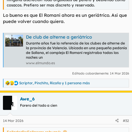
cosacos. Prefiero ser mas discreto y reservado.
Lo bueno es que El Romaní ahora es un geriátrico. Así que
puede volver cuando quiera.
De club de alterne a geriátrico
Durante años fue la referencia de los clubes de alterne de
la provincia de Valencia. Ubicado en una pequeña pedanía
de Sollana, el complejo El Romaní registraba todas las
noches un
www.elmundo.es
Editado cobardemente:
14 Mar 2026
Scriptor
,
Pinchito
,
Ricoño
y 1 persona más
R
e
a
Awe_6
c
c
Forero del todo a cien
i
o
n
14 Mar 2026
#32
e
s
FolladorDeFollaoras rebuznó: