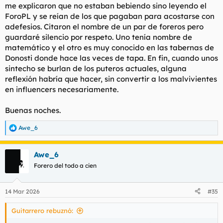
me explicaron que no estaban bebiendo sino leyendo el
ForoPL y se reían de los que pagaban para acostarse con
adefesios. Citaron el nombre de un par de foreros pero
guardaré silencio por respeto. Uno tenía nombre de
matemático y el otro es muy conocido en las tabernas de
Donosti donde hace las veces de tapa. En fin, cuando unos
sintecho se burlan de los puteros actuales, alguna
reflexión habría que hacer, sin convertir a los malvivientes
en influencers necesariamente.
Buenas noches.
Awe_6
R
e
a
Awe_6
c
c
Forero del todo a cien
i
o
n
14 Mar 2026
#35
e
s
Guitarrero rebuznó:
: