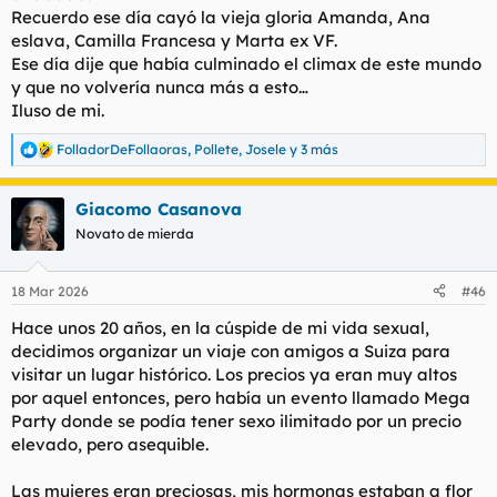
Recuerdo ese día cayó la vieja gloria Amanda, Ana
eslava, Camilla Francesa y Marta ex VF.
Ese día dije que había culminado el climax de este mundo
y que no volvería nunca más a esto…
Iluso de mi.
FolladorDeFollaoras
,
Pollete
,
Josele
y 3 más
R
e
a
Giacomo Casanova
c
c
Novato de mierda
i
o
n
18 Mar 2026
#46
e
s
Hace unos 20 años, en la cúspide de mi vida sexual,
:
decidimos organizar un viaje con amigos a Suiza para
visitar un lugar histórico. Los precios ya eran muy altos
por aquel entonces, pero había un evento llamado Mega
Party donde se podía tener sexo ilimitado por un precio
elevado, pero asequible.
Las mujeres eran preciosas, mis hormonas estaban a flor