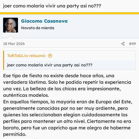
con varias.
joer como molaria vivir una party asi no???
Este fue el máximo logro en el mundo del sexo pagado.
Giacomo Casanova
Novato de mierda
18 Mar 2026
#49
TaRTaGLia rebuznó:
joer como molaria vivir una party asi no???
Ese tipo de fiesta no existe desde hace años, una
verdadera lástima. Solo he podido repetir la experiencia
una vez. La belleza de las chicas era impresionante,
auténticas modelos.
En aquellos tiempos, la mayoría eran de Europa del Este,
generalmente conocidas por no ser muy ardiente, pero
quienes las seleccionaban elegían cuidadosamente los
perfiles para mantener un alto nivel. Ciertamente no era
barato, pero fue un capricho que me alegro de haberme
permitido.