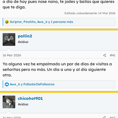
a día de hoy pues nose nano, te jodes y bailas que quieres
estaban bebiendo sino leyendo el ForoPL y se reían de los que
que te diga.
pagaban para acostarse con adefesios. Citaron el nombre de
un par de foreros pero guardaré silencio por respeto. Uno tenía
Editado cobardemente:
14 Mar 2026
nombre de matemático y el otro es muy conocido en las
tabernas de Donosti donde hace las veces de tapa. En fin,
Scriptor
,
Pinchito
,
Awe_6
y 1 persona más
R
cuando unos sintecho se burlan de los puteros actuales, alguna
e
reflexión habría que hacer, sin convertir a los malvivientes en
a
pollin2
influencers necesariamente.
c
c
Asiduo
i
Buenas noches.
o
n
16 Mar 2026
#41
e
s
Yo alguna vez he empalmado un par de días de visitas a
:
señoritas pero no más. Un día a una y al día siguiente
otra.
Awe_6
y
FolladorDeFollaoras
R
e
a
chicohot901
c
c
Asiduo
i
o
n
16 Mar 2026
#42