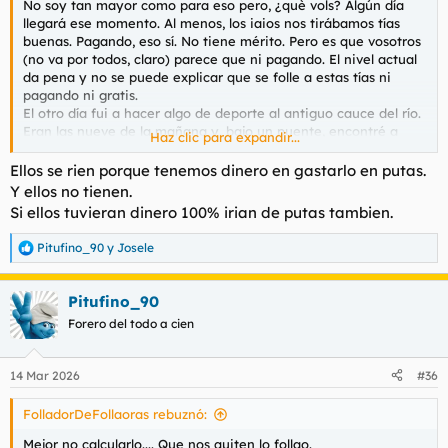
No soy tan mayor como para eso pero, ¿què vols? Algún día
llegará ese momento. Al menos, los iaios nos tirábamos tías
buenas. Pagando, eso sí. No tiene mérito. Pero es que vosotros
(no va por todos, claro) parece que ni pagando. El nivel actual
da pena y no se puede explicar que se folle a estas tías ni
pagando ni gratis.
El otro día fui a hacer algo de deporte al antiguo cauce del río.
Eran las nueve de la mañana y, bajo un puente, encontré a
Haz clic para expandir...
unos tipos desaseados rodeados de cartones y bricks de vino
Don Simón. Como soy muy chulo (algún día me partirán la
Ellos se rien porque tenemos dinero en gastarlo en putas.
cara, lo sé) les recriminé la situación en que se hallaban. Pase
Y ellos no tienen.
(les dije) que no estéis trabajando pero, ¿borrachos a estas
Si ellos tuvieran dinero 100% irian de putas tambien.
horas? Fue un exceso mío. En seguida me explicaron que no
estaban bebiendo sino leyendo el ForoPL y se reían de los que
Pitufino_90
y
Josele
R
pagaban para acostarse con adefesios. Citaron el nombre de
e
un par de foreros pero guardaré silencio por respeto. Uno tenía
a
nombre de matemático y el otro es muy conocido en las
Pitufino_90
c
tabernas de Donosti donde hace las veces de tapa. En fin,
c
Forero del todo a cien
cuando unos sintecho se burlan de los puteros actuales, alguna
i
reflexión habría que hacer, sin convertir a los malvivientes en
o
influencers necesariamente.
n
14 Mar 2026
#36
e
s
Buenas noches.
FolladorDeFollaoras rebuznó:
:
Mejor no calcularlo.... Que nos quiten lo follao.