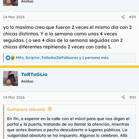
Asiduo
i
o
n
14 Mar 2026
#29
e
s
yo lo maximo creo que fueron 2 veces el mismo dia con 2
:
chicas distintas. Y a la semana como unas 4 veces
seguidas. ( o sea 4 dias de la semana seguidas con 2
chicas diferentes repitiendo 2 veces con cada 1.
Mito
,
Scriptor
,
FolladorDeFollaoras
y 1 persona más
R
e
a
TaRTaGLia
c
c
Asiduo
i
o
n
14 Mar 2026
#30
e
s
Guitarrero rebuznó:
:
En fin, a esperar en la calle con el móvil para que nos digan el
portal y la puerta, tratando de no llamar la atención, mientras
que antes íbamos a pecho descubierto a lugares públicos. La
vulgaridad absoluta se ha impuesto. Algunos lo celebran. Allá