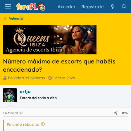
Acceder
Regístrate
Valencia
Número máximo de escorts que habéis
encadenado?
I
F
FolladorDeFollaoras
12 Mar 2026
n
e
i
c
ertjo
c
h
Forero del todo a cien
i
a
a
d
d
e
14 Mar 2026
#26
o
i
r
n
Pinchito rebuznó:
d
i
e
c