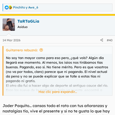
Pinchito
y
Awe_6
R
e
a
TaRTaGLia
c
c
Asiduo
i
o
n
14 Mar 2026
#40
e
s
Guitarrero rebuznó:
:
No soy tan mayor como para eso pero, ¿què vols? Algún día
llegará ese momento. Al menos, los iaios nos tirábamos tías
buenas. Pagando, eso sí. No tiene mérito. Pero es que vosotros
(no va por todos, claro) parece que ni pagando. El nivel actual
da pena y no se puede explicar que se folle a estas tías ni
pagando ni gratis.
El otro día fui a hacer algo de deporte al antiguo cauce del río.
Eran las nueve de la mañana y, bajo un puente, encontré a
Haz clic para expandir...
unos tipos desaseados rodeados de cartones y bricks de vino
Don Simón. Como soy muy chulo (algún día me partirán la
cara, lo sé) les recriminé la situación en que se hallaban. Pase
Joder Paquito... cansas todo el rato con tus añoranzas y
(les dije) que no estéis trabajando pero, ¿borrachos a estas
nostalgias tío, vive el presente y si no te gusta lo que hay
horas? Fue un exceso mío. En seguida me explicaron que no