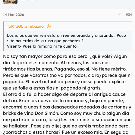
i
o
n
14 Mar 2026
#34
e
s
TaRTaGLia rebuznó:
:
Los iaios que entren estarán rememorando y añorando : Paco
:- te acuerdas de la rusa que pechotes ?
Visent:- Pues la rumana ni te cuento.
No soy tan mayor como para eso pero, ¿què vols? Algún
día llegará ese momento. Al menos, los iaios nos
tirábamos tías buenas. Pagando, eso sí. No tiene mérito.
Pero es que vosotros (no va por todos, claro) parece que ni
pagando. El nivel actual da pena y no se puede explicar
que se folle a estas tías ni pagando ni gratis.
El otro día fui a hacer algo de deporte al antiguo cauce
del río. Eran las nueve de la mañana y, bajo un puente,
encontré a unos tipos desaseados rodeados de cartones y
bricks de vino Don Simón. Como soy muy chulo (algún día
me partirán la cara, lo sé) les recriminé la situación en que
se hallaban. Pase (les dije) que no estéis trabajando pero,
¿borrachos a estas horas? Fue un exceso mío. En seguida