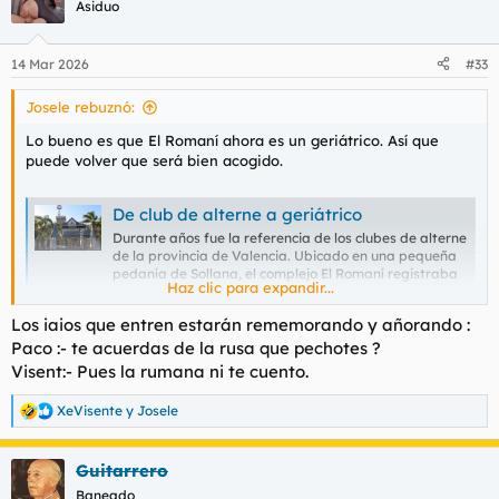
c
Asiduo
i
o
n
14 Mar 2026
#33
e
s
Josele rebuznó:
:
Lo bueno es que El Romaní ahora es un geriátrico. Así que
puede volver que será bien acogido.
De club de alterne a geriátrico
Durante años fue la referencia de los clubes de alterne
de la provincia de Valencia. Ubicado en una pequeña
pedanía de Sollana, el complejo El Romaní registraba
Haz clic para expandir...
todas las noches un
www.elmundo.es
Los iaios que entren estarán rememorando y añorando :
Paco :- te acuerdas de la rusa que pechotes ?
Visent:- Pues la rumana ni te cuento.
XeVisente
y
Josele
R
e
a
Guitarrero
c
c
Baneado