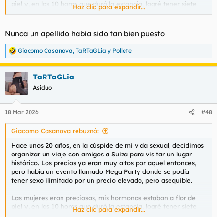
piel y, en las 10 horas que duró la estancia, logré tener siete
Haz clic para expandir...
encuentros sexuales completos, tanto con una sola chica como
con varias.
Nunca un apellido había sido tan bien puesto
Este fue el máximo logro en el mundo del sexo pagado.
Giacomo Casanova
,
TaRTaGLia
y
Pollete
R
e
a
TaRTaGLia
c
c
Asiduo
i
o
n
18 Mar 2026
#48
e
s
Giacomo Casanova rebuznó:
:
Hace unos 20 años, en la cúspide de mi vida sexual, decidimos
organizar un viaje con amigos a Suiza para visitar un lugar
histórico. Los precios ya eran muy altos por aquel entonces,
pero había un evento llamado Mega Party donde se podía
tener sexo ilimitado por un precio elevado, pero asequible.
Las mujeres eran preciosas, mis hormonas estaban a flor de
piel y, en las 10 horas que duró la estancia, logré tener siete
Haz clic para expandir...
encuentros sexuales completos, tanto con una sola chica como