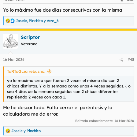
e
s
Yo lo máximo fue dos dias consecutivos con la misma
:
Josele
,
Pinchito
y
Awe_6
R
e
a
Scriptor
c
c
Veterano
i
o
n
16 Mar 2026
#43
e
s
TaRTaGLia rebuznó:
:
yo lo maximo creo que fueron 2 veces el mismo dia con 2
chicas distintas. Y a la semana como unas 4 veces seguidas. ( o
sea 4 dias de la semana seguidas con 2 chicas diferentes
repitiendo 2 veces con cada 1.
Me he descontado. Falta cerrar el paréntesis y la
calculadora me da error.
Editado cobardemente:
16 Mar 2026
Josele
y
Pinchito
R