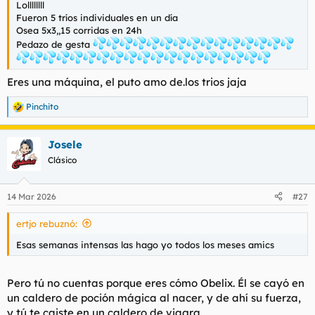
Lollllllll
l
i
Fueron 5 tríos individuales en un día
t
o
Osea 5x3,,15 corridas en 24h
e
Pedazo de gesta
m
a
Eres una máquina, el puto amo de.los trios jaja
Pinchito
R
e
a
Josele
c
c
Clásico
i
o
n
14 Mar 2026
#27
e
s
ertjo rebuznó:
:
Esas semanas intensas las hago yo todos los meses amics
Pero tú no cuentas porque eres cómo Obelix. Él se cayó en
un caldero de poción mágica al nacer, y de ahí su fuerza,
y tú te caiste en un caldero de viagra.