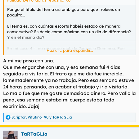
:
Pongo el título del tema así ambiguo para que troleeis un
poquito...
El tema es, con cuántas escorts habéis estado de manera
consecutiva? Es decir, como máximo con un día de diferencia?
Y en el mismo día?
En mi caso 4 si no recuerdo mal, de Jueves a Domingo. Fue
Haz clic para expandir...
interesante pero con la del Domingo ya no rendí además no
me gustaba mucho.
A mi me paso con una.
Que me enganche con una, y esa semana fui 4 dias
Ahora con el desembarco de brasileñas estoy planteándome
seguidas a visitarla. El trato que me dio fue increible,
hacerlo esta semana, ya os contaré.
lamentablemente ya no trabaja. Pero esa semana estuve
24 horas pensando, en acabar el trabajo y ir a visitarla.
Salu2.
Lo malo fue que me gaste demasiado dinero. Pero valio la
pena, esa semana estaba mi cuerpo estaba todo
exprimido. Jajaj
Scriptor
,
Pitufino_90
y
TaRTaGLia
R
e
a
TaRTaGLia
c