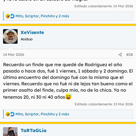
Editado cobardemente:
14 Mar 2026
Mito
,
Scriptor
,
Pinchito
y 2 más
R
e
a
XeVisente
c
c
Asiduo
i
o
n
14 Mar 2026
#28
e
s
Recuerdo un finde que me quedé de Rodriguez el año
:
pasado o hace dos, fué 1 viernes, 1 sábado y 2 domingo. El
último encuentro del domingo fué con la misma que el
viernes. Recuerdo que no fué ni de lejos tan bueno como el
primer asalto del finde, culpa mia, no de la chica. Ya no
tenemos 20, ni 30 ni 40 años
Editado cobardemente:
15 Mar 2026
Mito
,
Scriptor
,
Pinchito
y 2 más
R
e
a
TaRTaGLia
c
c