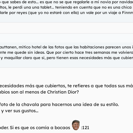
 que sabes de esto... es que no se que regalarle a mi novia por navid
s, le perdi una una tablet... teniendo en cuenta que no es una chica m
arle por reyes (que yo no estaré con ella) un vale por un viaje a Finnma
lauttanen, mitico hotel de las fotos que las habitaciones parecen unos i
e me quede sin ideas. Que por cierto hace tres semanas me volvieron a e
 maquillar claro que si, pero tienen esas necesidades más que cubiert
cesidades más que cubiertas, te refieres a que todas sus más
labios son al menos de Christian Dior?
foto de la chavala para hacernos una idea de su estilo.
 ver sus gustos...
joder. Si es que os comía a bocaos
:121