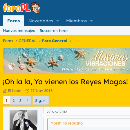
Foros
Novedades
Miembros
Nuevos mensajes
Buscar en foros
Foros
GENERAL
Foro General
¡Oh la la, Ya vienen los Reyes Magos! 
I
F
El bedel
27 Nov 2016
n
e
1
2
3
4
Sig.
i
c
c
h
i
a
27 Nov 2016
a
d
d
e
Morzhilla rebuznó:
o
i