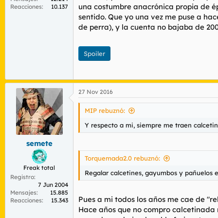
una costumbre anacrónica propia de époc
Reacciones
10.137
sentido. Que yo una vez me puse a hace
de perra), y la cuenta no bajaba de 200
Spoiler
27 Nov 2016
MIP rebuznó:
Y respecto a mi, siempre me traen calceti
semete
Torquemada2.0 rebuznó:
Freak total
Regalar calcetines, gayumbos y pañuelos e
Registro
7 Jun 2004
Mensajes
15.885
Pues a mi todos los años me cae de "re
Reacciones
15.343
Hace años que no compro calcetinada 