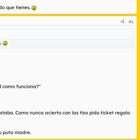
do que tienes.
#2
s.
Pad como funciona?"
ustaba. Como nunca acierto con las tías pido ticket regalo
su puta madre.