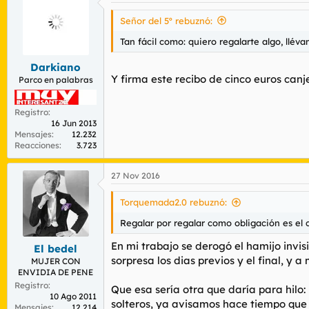
Señor del 5º rebuznó:
Tan fácil como: quiero regalarte algo, llév
Darkiano
Y firma este recibo de cinco euros can
Parco en palabras
Registro
16 Jun 2013
Mensajes
12.232
Reacciones
3.723
27 Nov 2016
Torquemada2.0 rebuznó:
Regalar por regalar como obligación es el 
En mi trabajo se derogó el hamijo invi
El bedel
sorpresa los dias previos y el final, y 
MUJER CON
ENVIDIA DE PENE
Registro
Que esa sería otra que daría para hilo:
10 Ago 2011
solteros, ya avisamos hace tiempo que n
Mensajes
12.214