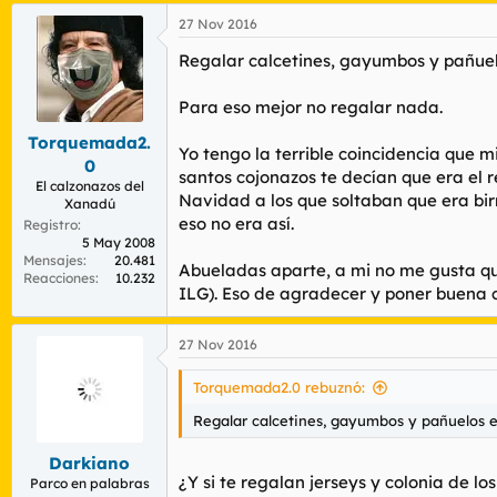
27 Nov 2016
Regalar calcetines, gayumbos y pañuel
Para eso mejor no regalar nada.
Torquemada2.
Yo tengo la terrible coincidencia que 
0
santos cojonazos te decían que era el 
El calzonazos del
Navidad a los que soltaban que era bir
Xanadú
eso no era así.
Registro
5 May 2008
Mensajes
20.481
Abueladas aparte, a mi no me gusta que
Reacciones
10.232
ILG). Eso de agradecer y poner buena 
27 Nov 2016
Torquemada2.0 rebuznó:
Regalar calcetines, gayumbos y pañuelos e
Darkiano
¿Y si te regalan jerseys y colonia de l
Parco en palabras