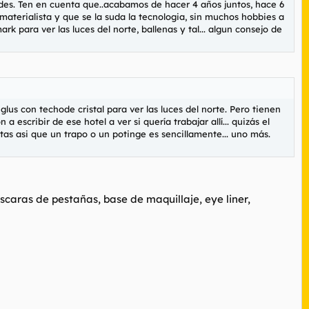
ades. Ten en cuenta que..acabamos de hacer 4 años juntos, hace 6
aterialista y que se la suda la tecnologia, sin muchos hobbies a
rk para ver las luces del norte, ballenas y tal... algun consejo de
glus con techode cristal para ver las luces del norte. Pero tienen
scribir de ese hotel a ver si quería trabajar allí... quizás el
as asi que un trapo o un potinge es sencillamente... uno más.
caras de pestañas, base de maquillaje, eye liner,