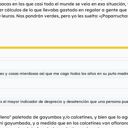
as en las que casi todo el munde se veía en esa situación, y e
r cálculos de lo que llevaba gastado en regalar a gente que m
 leuros. Nos pondrán verdes, pero yo les suelto: «¡Paparruchas
nes y cosas mierdosas así que me cago todos los años en su puta madr
s el mayor indicador de desprecio y desatención que una persona pue
lleno" paletada de gayumbos y/o calcetines, y bien que lo a
ni gayumbada, y a medida que en los calcetines van afloran