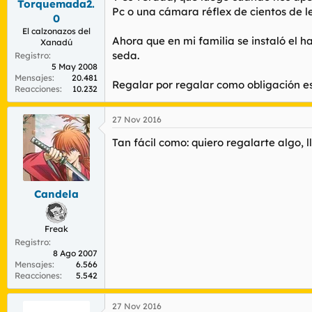
Torquemada2.
Pc o una cámara réflex de cientos de le
0
El calzonazos del
Ahora que en mi familia se instaló el 
Xanadú
seda.
Registro
5 May 2008
Mensajes
20.481
Regalar por regalar como obligación es 
Reacciones
10.232
27 Nov 2016
Tan fácil como: quiero regalarte algo, 
Candela
Freak
Registro
8 Ago 2007
Mensajes
6.566
Reacciones
5.542
27 Nov 2016