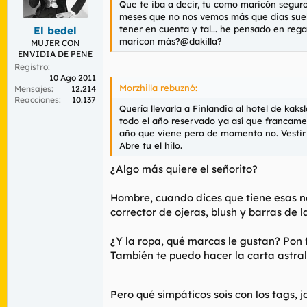
Que te iba a decir, tu como maricón seguro
r
n
meses que no nos vemos más que dias suelto
d
i
tener en cuenta y tal... he pensado en regal
El bedel
e
c
maricon más?@dakilla?
l
i
MUJER CON
ENVIDIA DE PENE
t
o
e
Registro
10 Ago 2011
m
Morzhilla rebuznó:
Mensajes
12.214
a
Reacciones
10.137
Quería llevarla a Finlandia al hotel de kaks
todo el año reservado ya así que francament
año que viene pero de momento no. Vestir y
Abre tu el hilo.
¿Algo más quiere el señorito?
Hombre, cuando dices que tiene esas ne
corrector de ojeras, blush y barras de 
¿Y la ropa, qué marcas le gustan? Pon 
También te puedo hacer la carta astral y
Pero qué simpáticos sois con los tags, 