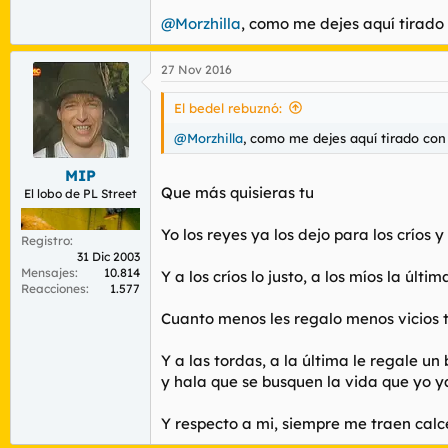
@Morzhilla
, como me dejes aquí tirado 
27 Nov 2016
El bedel rebuznó:
@Morzhilla
, como me dejes aquí tirado con
MIP
Que más quisieras tu
El lobo de PL Street
Yo los reyes ya los dejo para los críos
Registro
31 Dic 2003
Mensajes
10.814
Y a los críos lo justo, a los míos la úl
Reacciones
1.577
Cuanto menos les regalo menos vicios t
Y a las tordas, a la última le regale u
y hala que se busquen la vida que yo y
Y respecto a mi, siempre me traen calc