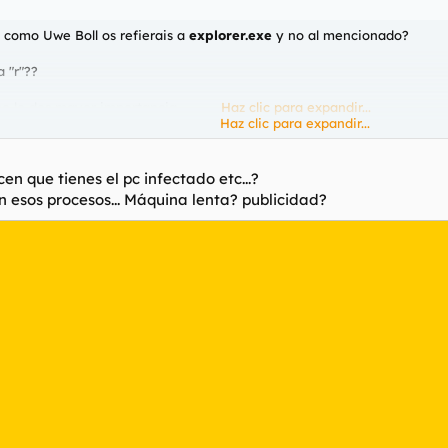
 como Uwe Boll os refierais a
explorer.exe
y no al mencionado?
a "r"??
no le des mayor importancia.
Haz clic para expandir...
Haz clic para expandir...
en que tienes el pc infectado etc...?
 esos procesos... Máquina lenta? publicidad?