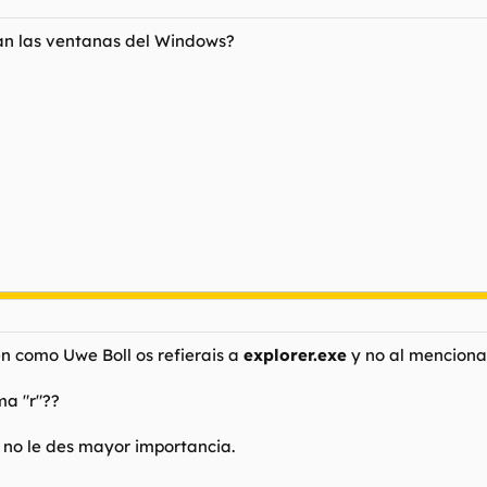
an las ventanas del Windows?
n como Uwe Boll os refierais a
explorer.exe
y no al mencion
ma "r"??
, no le des mayor importancia.