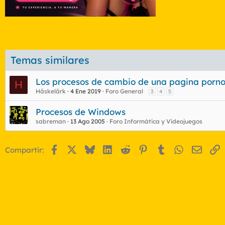
Temas similares
Los procesos de cambio de una pagina porno 
H
Häskelärk
4 Ene 2019
Foro General
3
4
5
Procesos de Windows
sabreman
13 Ago 2005
Foro Informática y Videojuegos
Facebook
X
Bluesky
LinkedIn
Reddit
Pinterest
Tumblr
WhatsApp
Email
E
Compartir: