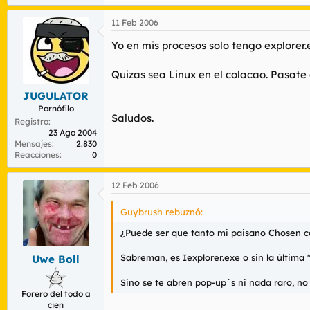
11 Feb 2006
Yo en mis procesos solo tengo explorer.ex
Quizas sea Linux en el colacao. Pasate
JUGULATOR
Pornófilo
Saludos.
Registro
23 Ago 2004
Mensajes
2.830
Reacciones
0
12 Feb 2006
Guybrush rebuznó:
¿Puede ser que tanto mi paisano Chosen c
Sabreman, es Iexplorer.exe o sin la última 
Uwe Boll
Sino se te abren pop-up´s ni nada raro, no
Forero del todo a
cien