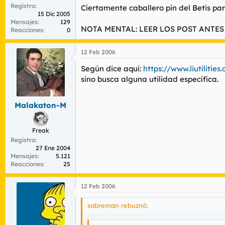
Registro
Ciertamente caballero pin del Betis p
15 Dic 2005
Mensajes
129
NOTA MENTAL: LEER LOS POST ANTES
Reacciones
0
12 Feb 2006
Según dice aquí:
https://www.liutilitie
sino busca alguna utilidad específica.
Malakaton-M
Freak
Registro
27 Ene 2004
Mensajes
5.121
Reacciones
25
12 Feb 2006
sabreman rebuznó: