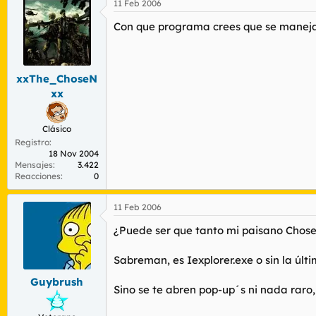
11 Feb 2006
Con que programa crees que se manej
xxThe_ChoseN
xx
Clásico
Registro
18 Nov 2004
Mensajes
3.422
Reacciones
0
11 Feb 2006
¿Puede ser que tanto mi paisano Chose
Sabreman, es Iexplorer.exe o sin la últi
Guybrush
Sino se te abren pop-up´s ni nada raro