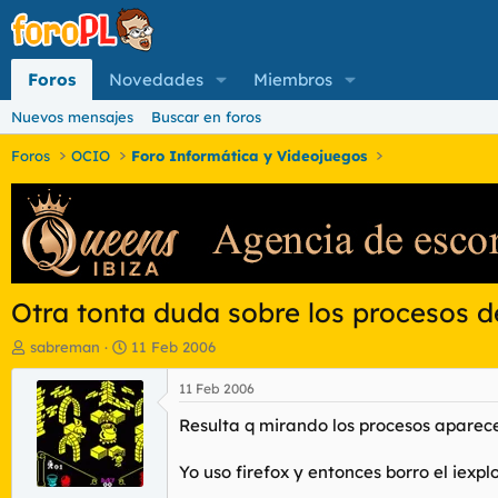
Foros
Novedades
Miembros
Nuevos mensajes
Buscar en foros
Foros
OCIO
Foro Informática y Videojuegos
Otra tonta duda sobre los procesos 
I
F
sabreman
11 Feb 2006
n
e
i
c
11 Feb 2006
c
h
Resulta q mirando los procesos aparece 
i
a
a
d
d
e
Yo uso firefox y entonces borro el iexp
o
i