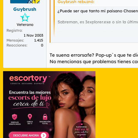
Guybrush rebuznó:
Guybrush
¿Puede ser que tanto mi paisano Chosen
Sabreman, es Iexplorer.exe o sin la últim
Veterano
Registro
Sino se te abren pop-up´s ni nada raro, 
1 Nov 2003
Mensajes
1.415
Reacciones
0
tengo 3:
Te suena errorsafe? Pop-up´s que te dic
1 explorer. exe
No mencionas que problemas tienes con
iexplore.exe
2
¿Linux?