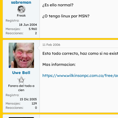
sabreman
r
n
¿Es ello normal?
d
i
e
c
Freak
¿O tengo linux por MSN?
l
i
Registro
t
o
18 Jun 2004
e
Mensajes
5.960
m
Reacciones
2
a
11 Feb 2006
Esta todo correcto, haz como si no exis
Mas informacion:
Uwe Boll
https://www.wilkinsonpc.com.co/free/a
Forero del todo a
cien
Registro
15 Dic 2005
Mensajes
129
Reacciones
0