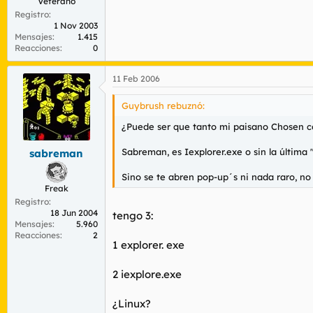
Veterano
Registro
1 Nov 2003
Mensajes
1.415
Reacciones
0
11 Feb 2006
Guybrush rebuznó:
¿Puede ser que tanto mi paisano Chosen c
Sabreman, es Iexplorer.exe o sin la última 
sabreman
Sino se te abren pop-up´s ni nada raro, no
Freak
Registro
18 Jun 2004
tengo 3:
Mensajes
5.960
Reacciones
2
1 explorer. exe
2 iexplore.exe
¿Linux?