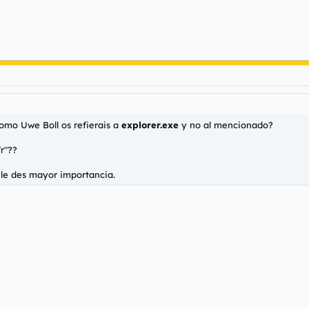
omo Uwe Boll os refierais a
explorer.exe
y no al mencionado?
"r"??
 le des mayor importancia.