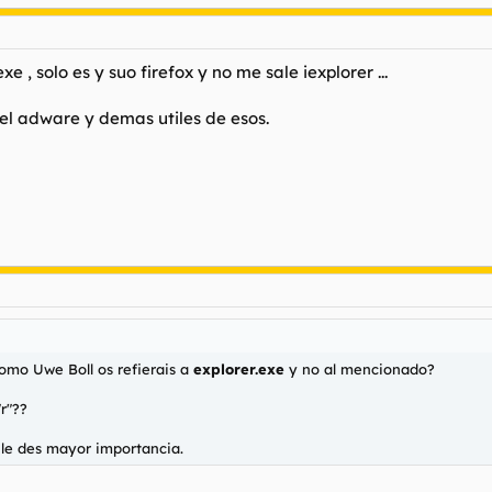
e , solo es y suo firefox y no me sale iexplorer ...
 el adware y demas utiles de esos.
omo Uwe Boll os refierais a
explorer.exe
y no al mencionado?
"r"??
 le des mayor importancia.