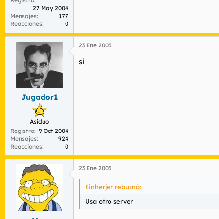
Registro
27 May 2004
Mensajes
177
Reacciones
0
23 Ene 2005
si
Jugador1
Asiduo
Registro
9 Oct 2004
Mensajes
924
Reacciones
0
23 Ene 2005
Einherjer rebuznó:
Usa otro server