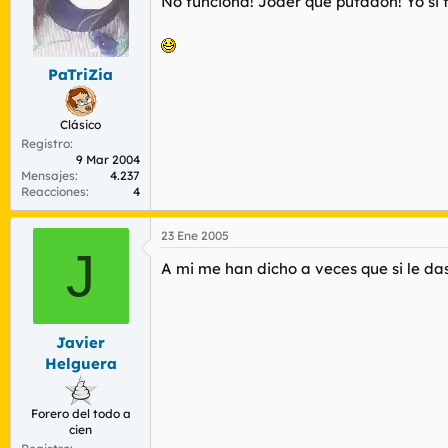
No funciona! Joder qué putadón! Yo si 
PaTriZia
Clásico
Registro
9 Mar 2004
Mensajes
4.237
Reacciones
4
23 Ene 2005
J
A mi me han dicho a veces que si le da
Javier
Helguera
Forero del todo a
cien