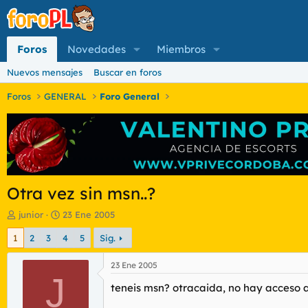
Foros
Novedades
Miembros
Nuevos mensajes
Buscar en foros
Foros
GENERAL
Foro General
Otra vez sin msn..?
I
F
junior
23 Ene 2005
n
e
1
2
3
4
5
Sig.
i
c
c
h
i
a
23 Ene 2005
a
J
d
teneis msn? otracaida, no hay acceso a 
d
e
o
i