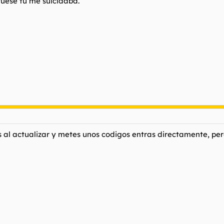
fuese tú me suicidaba.
s al actualizar y metes unos codigos entras directamente, pe