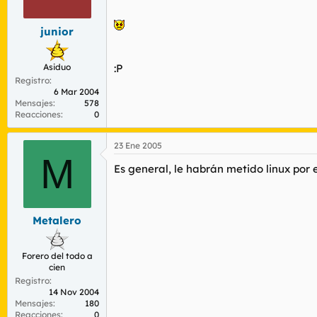
r
n
d
i
junior
e
c
l
i
t
o
Asiduo
:P
e
Registro
m
6 Mar 2004
a
Mensajes
578
Reacciones
0
23 Ene 2005
M
Es general, le habrán metido linux por 
Metalero
Forero del todo a
cien
Registro
14 Nov 2004
Mensajes
180
Reacciones
0