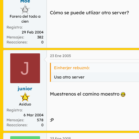
Moe
Cómo se puede utlizar otro server?
Forero del todo a
cien
Registro
29 Feb 2004
Mensajes
382
Reacciones
0
23 Ene 2005
J
Einherjer rebuznó:
Usa otro server
junior
Muestrenos el camino maestro
Asiduo
Registro
6 Mar 2004
:P
Mensajes
578
Reacciones
0
23 Ene 2005