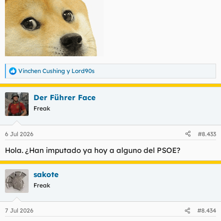
Vinchen Cushing
y
Lord90s
R
e
a
Der Führer Face
c
c
Freak
i
o
n
6 Jul 2026
#8.433
e
s
Hola. ¿Han imputado ya hoy a alguno del PSOE?
:
sakote
Freak
7 Jul 2026
#8.434