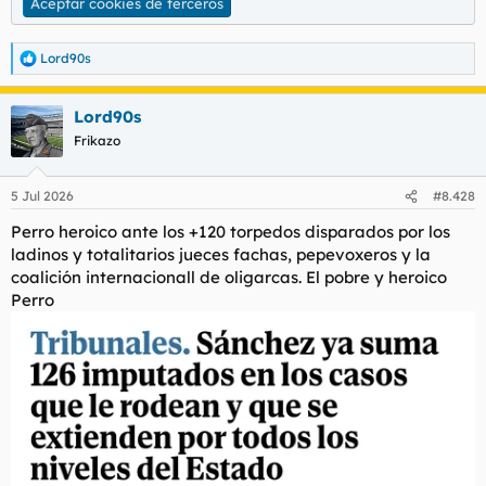
Aceptar cookies de terceros
Lord90s
R
e
a
Lord90s
c
c
Frikazo
i
o
n
5 Jul 2026
#8.428
e
s
Perro heroico ante los +120 torpedos disparados por los
:
ladinos y totalitarios jueces fachas, pepevoxeros y la
coalición internacionall de oligarcas. El pobre y heroico
Perro