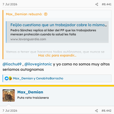
7 Jul 2026
#8.441
Max_Demian rebuznó:
Feijóo cuestiona que un trabajador cobre lo mismo si trabaja o si está de baja
Pedro Sánchez replica al líder del PP que los trabajadores
merecen protección cuando la salud les falla
www.lavanguardia.com
Vamos a tener que hacernos todos autónomos, que nunca se
Haz clic para expandir...
ponen enfermos .
@liachu69
,
@ilovegintonic
y yo como no somos muy altos
seríamos autognomos
Max_Demian
y
CenobitaBorracho
R
e
a
Max_Demian
c
c
Puta rata traicionera
i
o
n
7 Jul 2026
#8.442
e