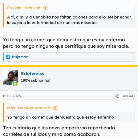
s
En plan!! rebuznó:
:
A ti, a mí y a Cenobita nos faltan cojones para ello. Mejor echar
la culpa a la enfermedad de nuestras miserias.
Yo tengo un carnet que demuestra que estoy enfermo
pero no tengo ninguno que certifique que soy miserable.
Trujamán
R
e
a
Edelweiss
c
c
180% subnormal
i
o
n
8 Jul 2026
#8.443
e
s
Max_Demian rebuznó:
:
Yo tengo un carnet que demuestra que estoy enfermo
Ten cuidado que los nazis empezaron repartiendo
carneles de tullidos y mira como acabaron.