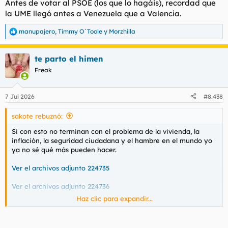
Antes de votar al PSOE (los que lo hagáis), recordad que
Cargando…
la UME llegó antes a Venezuela que a Valencia.
elpais.com
manupajero
,
Timmy O´Toole
y
Morzhilla
R
e
a
te parto el himen
c
c
Freak
i
o
n
7 Jul 2026
#8.438
e
s
sakote rebuznó:
:
Si con esto no terminan con el problema de la vivienda, la
inflación, la seguridad ciudadana y el hambre en el mundo yo
ya no sé qué más pueden hacer.
Ver el archivos adjunto 224735
Ver el archivos adjunto 224736
Haz clic para expandir...
Las dos caras de la noticia.