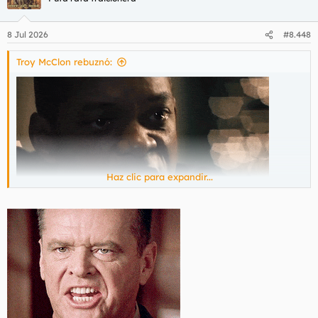
8 Jul 2026
#8.448
Troy McClon rebuznó:
Haz clic para expandir...