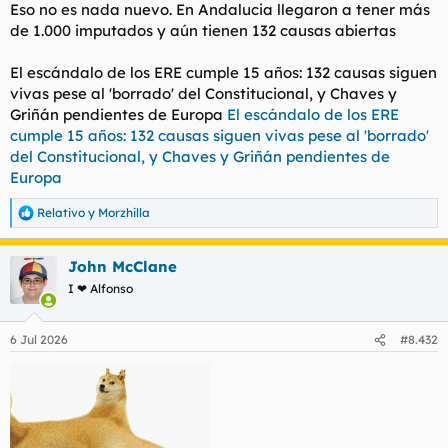
Eso no es nada nuevo. En Andalucia llegaron a tener más
de 1.000 imputados y aún tienen 132 causas abiertas
El escándalo de los ERE cumple 15 años: 132 causas siguen
vivas pese al 'borrado' del Constitucional, y Chaves y
Griñán pendientes de Europa
El escándalo de los ERE
cumple 15 años: 132 causas siguen vivas pese al 'borrado'
del Constitucional, y Chaves y Griñán pendientes de
Europa
Relativo
y
Morzhilla
R
e
a
John McClane
c
c
I ❤ Alfonso
i
o
n
6 Jul 2026
#8.432
e
s
: