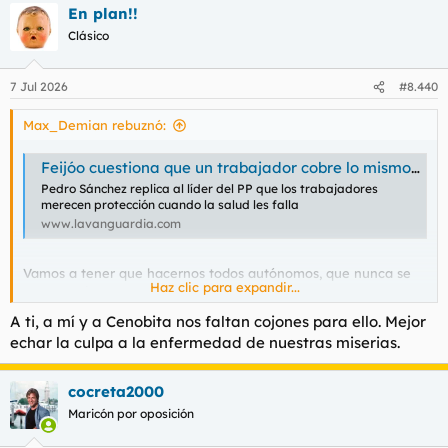
En plan!!
c
c
Clásico
i
o
n
7 Jul 2026
#8.440
e
s
Max_Demian rebuznó:
:
Feijóo cuestiona que un trabajador cobre lo mismo si trabaja o si está de baja
Pedro Sánchez replica al líder del PP que los trabajadores
merecen protección cuando la salud les falla
www.lavanguardia.com
Vamos a tener que hacernos todos autónomos, que nunca se
Haz clic para expandir...
ponen enfermos .
A ti, a mí y a Cenobita nos faltan cojones para ello. Mejor
echar la culpa a la enfermedad de nuestras miserias.
cocreta2000
Maricón por oposición