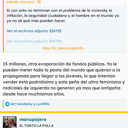
sakote rebuznó:
:
Si con esto no terminan con el problema de la vivienda, la
inflación, la seguridad ciudadana y el hambre en el mundo yo
ya no sé qué más pueden hacer.
Ver el archivos adjunto 224735
Ver el archivos adjunto 224736
Haz clic para expandir...
Las dos caras de la noticia.
15 millones, otra evaporación de fondos públicos. Ya le
pueden meter toda la pasta del mundo que quieran a la
Sánchez contrata a 'la Rivers' para que haga publicidad de una marca de ropa que ha creado el Gobierno
propaganda para llegar a los jóvenes, lo que intentan
Para hacer efectiva esta campaña, además de otras
acciones relacionadas, el Consejo de Ministros tuvo
vender está podridisimo y esta peña del ultra feminismo y
que aprobar una transferencia de crédito, por...
radicales de izquierda no generan ya mas que antipatía
www.eldebate.com
desde hace muchisimos años.
Art Vandelay
y
Lord90s
R
e
Cargando…
a
manupajero
c
elpais.com
c
EL TONTO LA POLLA