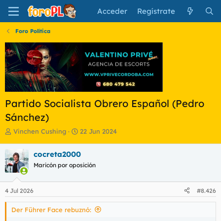
Acceder
Regístrate
Foro Política
Partido Socialista Obrero Español (Pedro
Sánchez)
I
F
Vinchen Cushing
22 Jun 2024
n
e
i
c
cocreta2000
c
h
Maricón por oposición
i
a
a
d
d
e
4 Jul 2026
#8.426
o
i
r
n
Der Führer Face rebuznó:
d
i
e
c