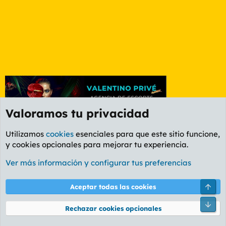
Valoramos tu privacidad
Utilizamos
cookies
esenciales para que este sitio funcione,
y cookies opcionales para mejorar tu experiencia.
Foro Política
Ver más información y configurar tus preferencias
Cookies
PL OLDSTYLE AMARILLO
Cambiar fuente
Español (ES)
Arri
Aceptar todas las cookies
Contáctanos
Términos y reglas
Política de privacidad
Ayuda
R
Pie
S
Rechazar cookies opcionales
S
®
Community platform by XenForo
© 2010-2026 XenForo Ltd.