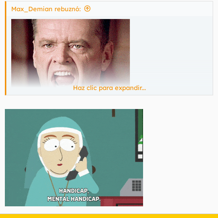
Max_Demian rebuznó:
Haz clic para expandir...