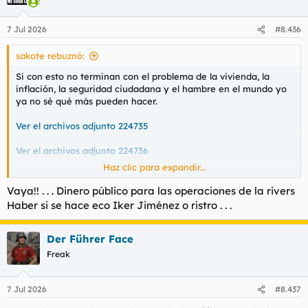
i
o
n
7 Jul 2026
#8.436
e
s
sakote rebuznó:
:
Si con esto no terminan con el problema de la vivienda, la
inflación, la seguridad ciudadana y el hambre en el mundo yo
ya no sé qué más pueden hacer.
Ver el archivos adjunto 224735
Ver el archivos adjunto 224736
Haz clic para expandir...
Las dos caras de la noticia.
Vaya!! . . . Dinero público para las operaciones de la rivers
Haber si se hace eco Iker Jiménez o ristro . . .
Sánchez contrata a 'la Rivers' para que haga publicidad de una marca de ropa que ha creado el Gobierno
Para hacer efectiva esta campaña, además de otras
Der Führer Face
acciones relacionadas, el Consejo de Ministros tuvo
Freak
que aprobar una transferencia de crédito, por...
www.eldebate.com
7 Jul 2026
#8.437