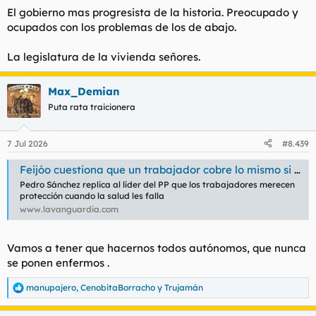
El gobierno mas progresista de la historia. Preocupado y
Sánchez contrata a 'la Rivers' para que haga publicidad de una marca de ropa que ha creado el Gobierno
ocupados con los problemas de los de abajo.
Para hacer efectiva esta campaña, además de otras
acciones relacionadas, el Consejo de Ministros tuvo
que aprobar una transferencia de crédito, por...
La legislatura de la vivienda señores.
www.eldebate.com
Max_Demian
Puta rata traicionera
Cargando…
elpais.com
7 Jul 2026
#8.439
Feijóo cuestiona que un trabajador cobre lo mismo si trabaja o si está de baja
Pedro Sánchez replica al líder del PP que los trabajadores merecen
protección cuando la salud les falla
www.lavanguardia.com
Vamos a tener que hacernos todos autónomos, que nunca
se ponen enfermos .
manupajero
,
CenobitaBorracho
y
Trujamán
R
e
a