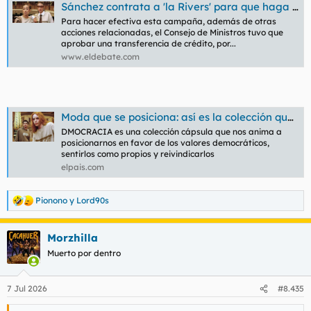
Sánchez contrata a 'la Rivers' para que haga publicidad de una marca de ropa que ha creado el Gobierno
Para hacer efectiva esta campaña, además de otras
acciones relacionadas, el Consejo de Ministros tuvo que
aprobar una transferencia de crédito, por...
www.eldebate.com
Moda que se posiciona: así es la colección que une democracia y ‘streetwear’
DMOCRACIA es una colección cápsula que nos anima a
posicionarnos en favor de los valores democráticos,
sentirlos como propios y reivindicarlos
elpais.com
Pionono
y
Lord90s
R
e
a
Morzhilla
c
c
Muerto por dentro
i
o
n
7 Jul 2026
#8.435
e
s