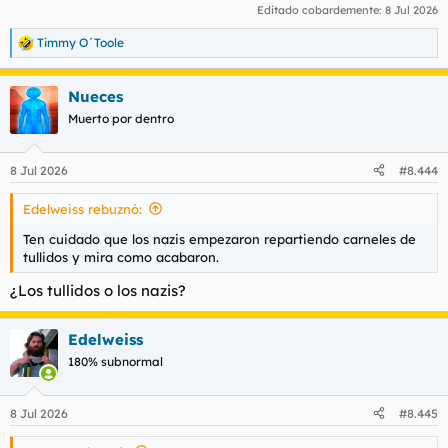
Editado cobardemente:
8 Jul 2026
Timmy O´Toole
R
e
a
Nueces
c
c
Muerto por dentro
i
o
n
8 Jul 2026
#8.444
e
s
Edelweiss rebuznó:
:
Ten cuidado que los nazis empezaron repartiendo carneles de
tullidos y mira como acabaron.
¿Los tullidos o los nazis?
Edelweiss
180% subnormal
8 Jul 2026
#8.445