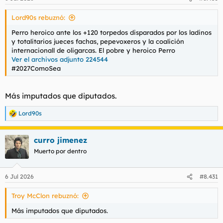
e
s
Lord90s rebuznó:
:
Perro heroico ante los +120 torpedos disparados por los ladinos
y totalitarios jueces fachas, pepevoxeros y la coalición
internacionall de oligarcas. El pobre y heroico Perro
Ver el archivos adjunto 224544
#2027ComoSea
Más imputados que diputados.
Lord90s
R
e
a
curro jimenez
c
c
Muerto por dentro
i
o
n
6 Jul 2026
#8.431
e
s
Troy McClon rebuznó:
:
Más imputados que diputados.