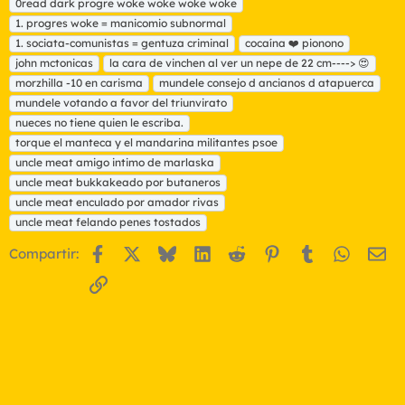
0read dark progre woke woke woke woke
e
t
1. progres woke = manicomio subnormal
a
1. sociata-comunistas = gentuza criminal
cocaína ❤️ pionono
s
john mctonicas
la cara de vinchen al ver un nepe de 22 cm----> 😍
morzhilla -10 en carisma
mundele consejo d ancianos d atapuerca
mundele votando a favor del triunvirato
nueces no tiene quien le escriba.
torque el manteca y el mandarina militantes psoe
uncle meat amigo intimo de marlaska
uncle meat bukkakeado por butaneros
uncle meat enculado por amador rivas
uncle meat felando penes tostados
Facebook
X
Bluesky
LinkedIn
Reddit
Pinterest
Tumblr
WhatsA
Em
Compartir:
Enlace