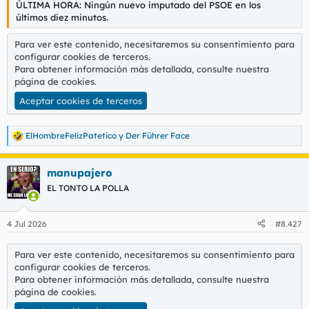
ÚLTIMA HORA: Ningún nuevo imputado del PSOE en los
l
i
últimos diez minutos.
t
o
e
Para ver este contenido, necesitaremos su consentimiento para
m
configurar cookies de terceros.
a
Para obtener información más detallada, consulte nuestra
página de cookies
.
Aceptar cookies de terceros
ElHombreFelizPatetico
y
Der Führer Face
R
e
a
manupajero
c
c
EL TONTO LA POLLA
i
o
n
4 Jul 2026
#8.427
e
s
:
Para ver este contenido, necesitaremos su consentimiento para
configurar cookies de terceros.
Para obtener información más detallada, consulte nuestra
página de cookies
.