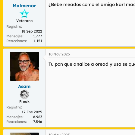
¿Bebe meados como el amigo karl ma
Malmenor
Veterano
Registro
18 Sep 2022
Mensajes
1.777
Reacciones
1.151
10 Nov 2025
Tu pon que analice a oread y usa se qu
Asam
Freak
Registro
17 Ene 2025
Mensajes
6.983
Reacciones
7.546
10 Nov 2025