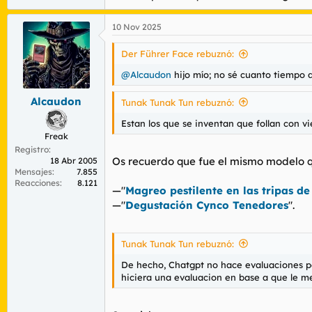
10 Nov 2025
Der Führer Face rebuznó:
@Alcaudon
hijo mío; no sé cuanto tiempo d
Alcaudon
Tunak Tunak Tun rebuznó:
Estan los que se inventan que follan con vi
Freak
Registro
Os recuerdo que fue el mismo modelo qu
18 Abr 2005
Mensajes
7.855
Reacciones
8.121
—"
Magreo pestilente en las tripas de
—"
Degustación Cynco Tenedores
".
Tunak Tunak Tun rebuznó:
De hecho, Chatgpt no hace evaluaciones pe
hiciera una evaluacion en base a que le me