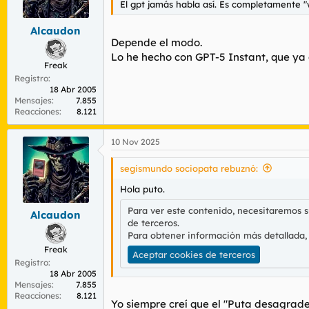
El gpt jamás habla así. Es completamente "
r
n
d
i
Alcaudon
e
c
Depende el modo.
l
i
t
o
Lo he hecho con GPT-5 Instant, que ya 
Freak
e
Registro
m
18 Abr 2005
a
Mensajes
7.855
Reacciones
8.121
10 Nov 2025
segismundo sociopata rebuznó:
Hola puto.
Para ver este contenido, necesitaremos 
Alcaudon
de terceros.
Para obtener información más detallada,
Freak
Aceptar cookies de terceros
Registro
18 Abr 2005
Mensajes
7.855
Reacciones
8.121
Yo siempre creí que el "Puta desagrade