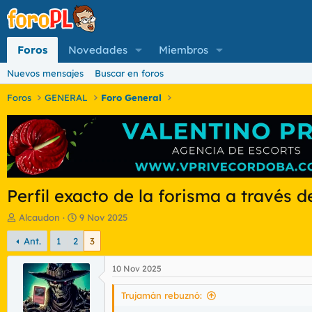
Foros
Novedades
Miembros
Nuevos mensajes
Buscar en foros
Foros
GENERAL
Foro General
Perfil exacto de la forisma a través d
I
F
Alcaudon
9 Nov 2025
n
e
Ant.
1
2
3
i
c
c
h
i
a
10 Nov 2025
a
d
d
e
Trujamán rebuznó:
o
i