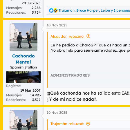
20 Jul 2025
Mensajes
2.288
Trujamán
,
Bruce Harper
,
Leibn
y 1 person
R
Reacciones
3.754
e
a
10 Nov 2025
c
c
i
Alcaudon rebuznó:
o
n
Le he pedido a CharoGPT que os haga un per
e
No abro hilo para semejante idiotez, que p
s
Cachondo
:
Mental
Spanish Stallion
ADMINISTRADORES
@Rhodium
– Tiene el síndrome del Excel pe
Registro
19 Mar 2007
por y para el “orden”, pero no sabe lo que
¡¡¡Qué cachonda nos ha salido esta IA!!!
Mensajes
14.993
¿Y de mí no dice nada?.
Reacciones
3.327
@mundele
– Este cabrón lleva tanto en el 
mirando el humo con nostalgia. Tiene pint
10 Nov 2025
MODERADORES
Trujamán rebuznó: