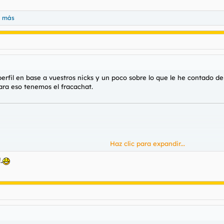
a más
fil en base a vuestros nicks y un poco sobre lo que le he contado de
ara eso tenemos el fracachat.
Haz clic para expandir...
rsonificado. Si un post no está alineado al milímetro, le da un microi
 es ordenar su propia vida. En su habitación, seguro que hay un olor a
.
foro que tiene derecho a pensión. Se cree el César del lugar, banea c
a de haber visto nacer internet con un módem que sonaba como un gat