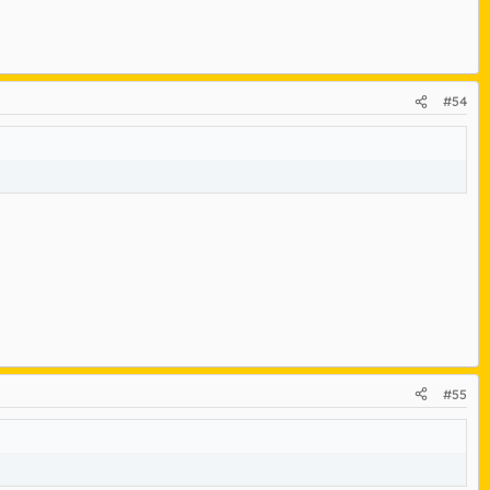
#54
#55