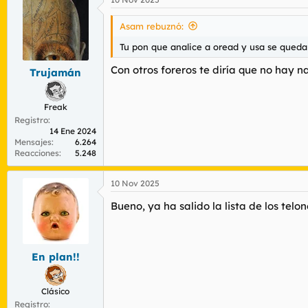
Asam rebuznó:
Tu pon que analice a oread y usa se queda 
Con otros foreros te diría que no hay n
Trujamán
Freak
Registro
14 Ene 2024
Mensajes
6.264
Reacciones
5.248
10 Nov 2025
Bueno, ya ha salido la lista de los telo
En plan!!
Clásico
Registro