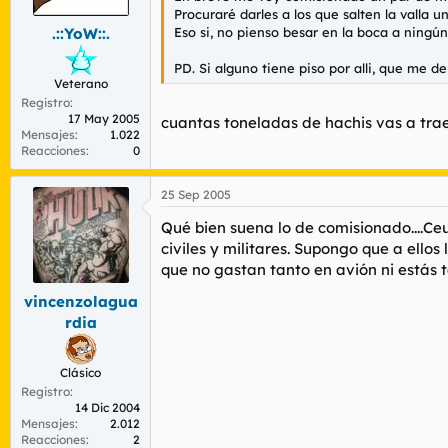
Procuraré darles a los que salten la valla
Eso si, no pienso besar en la boca a ningú
.::YoW::.
PD. Si alguno tiene piso por alli, que me d
Veterano
Registro
17 May 2005
cuantas toneladas de hachis vas a trae
Mensajes
1.022
Reacciones
0
25 Sep 2005
Qué bien suena lo de comisionado....Ceu
civiles y militares. Supongo que a ello
que no gastan tanto en avión ni estás ta
vincenzolagua
rdia
Clásico
Registro
14 Dic 2004
Mensajes
2.012
Reacciones
2