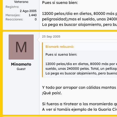
Veterano
Pues si suena bien:
Registro
2 Ago 2005
12000 pelas/dia en dietas, 80000 más p
Mensajes
1.440
peligrosidad),mas el sueldo, unas 240000
Reacciones
0
La pega es buscar alojamiento, pero bu
25 Sep 2005
M
Bismark rebuznó:
Pues si suena bien:
12000 pelas/dia en dietas, 80000 más por e
Minamoto
sueldo, unas 240000 pelas. Total, un pellizqu
Guest
La pega es buscar alojamiento, pero bueno 
Y todo por arropar con cálidas mantas a
¡Qué país!.
Si fueras a tirotear a los moromierda qu
A ver si tomáis ejemplo de la Guaria Civ