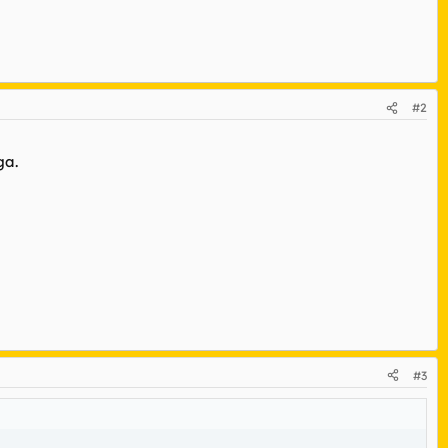
#2
ga.
#3