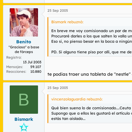
25 Sep 2005
Bismark rebuznó:
En breve me voy comisionado un par de mes
Procuraré darles a los que salten la valla
Eso si, no pienso besar en la boca a ningú
Benito
"Gracioso" a base
PD. Si alguno tiene piso por alli, que me d
de fórceps
Registro
13 Jul 2003
Mensajes
59.107
Reacciones
10.880
te podias traer una tableta de "nestle" en
25 Sep 2005
B
vincenzolaguardia rebuznó:
Qué bien suena lo de comisionado....Ceuta y
Supongo que a ellos les gustará el artícul
estás tan aislado...
Bismark