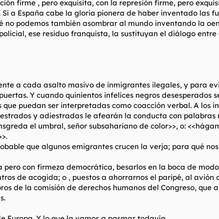
n firme , pero exquisita, con la represión firme, pero exquisi
o. Si a España cabe la gloria pionera de haber inventado las
é no podemos también asombrar al mundo inventando la oenegé
icial, ese residuo franquista, la sustituyan el diálogo entre 
 frente a cada asalto masivo de inmigrantes ilegales, y para ev
s puertas. Y cuando quinientos infelices negros desesperados s
 que puedan ser interpretadas como coacción verbal. A los in
estrados y adiestradas le afearán la conducta con palabras m
ansgreda el umbral, señor subsahariano de color>>, o: <<hágam
>.
robable que algunos emigrantes crucen la verja; para qué nos
ia pero con firmeza democrática, besarlos en la boca de modo 
tros de acogida; o , puestos a ahorrarnos el paripé, al avión 
os de la comisión de derechos humanos del Congreso, que abri
s.
de Europa. Y lo que la vamos a pasmar todavía.