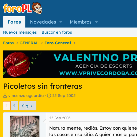
Foros
Novedades
Miembros
Nuevos mensajes
Buscar en foros
Foros
GENERAL
Foro General
Picoletos sin fronteras
I
F
vincenzolaguardia
25 Sep 2005
n
e
1
2
Sig.
i
c
c
h
i
a
25 Sep 2005
a
d
Naturalmente, rediós. Estoy con quiene
d
e
o
i
las cosas en su sitio. A quien más oí p