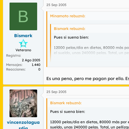
25 Sep 2005
B
Minamoto rebuznó:
Bismark rebuznó:
Bismark
Pues si suena bien:
12000 pelas/dia en dietas, 80000 más por
Veterano
el sueldo, unas 240000 pelas. Total, un pel
Registro
La pega es buscar alojamiento, pero buen
2 Ago 2005
Mensajes
1.440
Reacciones
0
Y todo por arropar con cálidas mantas a la 
¡Qué país!.
Es una pena, pero me pagan por ello. Es
Si fueras a tirotear a los moromierda que qu
25 Sep 2005
A ver si tomáis ejemplo de la Guaria Civil 
Bismark rebuznó:
Pues si suena bien:
12000 pelas/dia en dietas, 80000 más por e
vincenzolagua
sueldo, unas 240000 pelas. Total, un pellizqu
rdia