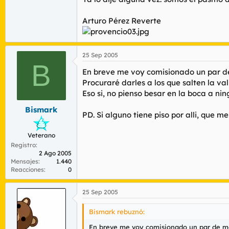
Arturo Pérez Reverte
25 Sep 2005
B
En breve me voy comisionado un par de
Procuraré darles a los que salten la v
Eso si, no pienso besar en la boca a ni
Bismark
PD. Si alguno tiene piso por alli, que m
Veterano
Registro
2 Ago 2005
Mensajes
1.440
Reacciones
0
25 Sep 2005
Bismark rebuznó:
En breve me voy comisionado un par de mes