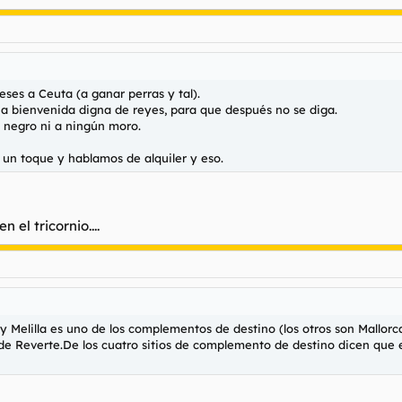
es a Ceuta (a ganar perras y tal).
 una bienvenida digna de reyes, para que después no se diga.
n negro ni a ningún moro.
e un toque y hablamos de alquiler y eso.
 el tricornio....
 Melilla es uno de los complementos de destino (los otros son Mallorca,
o de Reverte.De los cuatro sitios de complemento de destino dicen qu