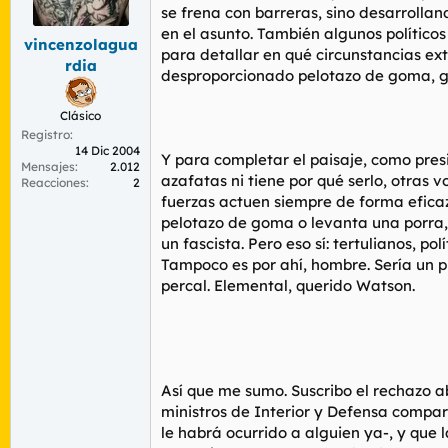
r
n
se frena con barreras, sino desarrollan
d
i
en el asunto. También algunos políticos
vincenzolagua
e
c
para detallar en qué circunstancias ext
l
i
rdia
desproporcionado pelotazo de goma, go
t
o
e
m
Clásico
a
Registro
14 Dic 2004
Y para completar el paisaje, como pres
Mensajes
2.012
azafatas ni tiene por qué serlo, otras 
Reacciones
2
fuerzas actuen siempre de forma eficaz,
pelotazo de goma o levanta una porra, 
un fascista. Pero eso sí: tertulianos, p
Tampoco es por ahí, hombre. Sería un 
percal. Elemental, querido Watson.
Así que me sumo. Suscribo el rechazo ab
ministros de Interior y Defensa compa
le habrá ocurrido a alguien ya-, y que 