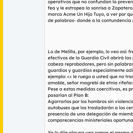
operativos que no confundan la prevenció
fea y le estropea la sonrisa a Zapater
marca Acme Un Hijo Tuyo, a ver por qu
de palabras- donde a la contundencia pol
Lo de Melilla, por ejemplo, lo veo así:
efectivos de la Guardia Civil abrirá la
cabeza reprobadores, pero sin palabras
guardios y guardias especialmente adi
ejemplo: << le ruego a usted que no tr
amable, señor magrebí de etnia rifeña>
Pese a estas medidas coercitivas, es p
pasarían al Plan B:
Agarrarlos por los hombros sin violenc
autobuses que los trasladarán a los cen
presencia de una delegación de miembr
comparecencias ministeriales oportuna
Ya lo dije alguna vez: somos el pasmo 