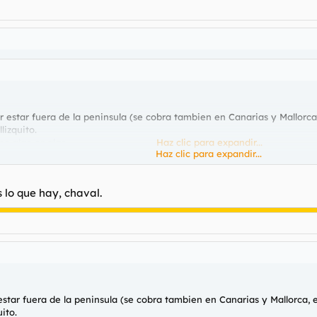
 estar fuera de la peninsula (se cobra tambien en Canarias y Mallorca,
lizquito.
o algo es algo.
Haz clic para expandir...
Haz clic para expandir...
basura que salta las vallas.
 lo que hay, chaval.
ieren venir estaría orgulloso, pero allí no pasan de ser un simple funci
del País Vasco y dejáis algunos de
tocaros la barriga.
star fuera de la peninsula (se cobra tambien en Canarias y Mallorca, e
ito.