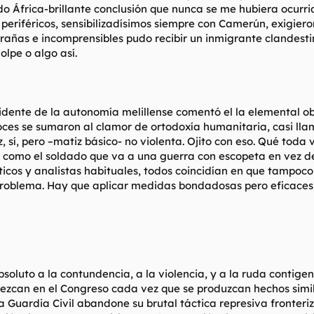
do África-brillante conclusión que nunca se me hubiera ocurrid
 periféricos, sensibilizadísimos siempre con Camerún, exigier
rañas e incomprensibles pudo recibir un inmigrante clandestino
lpe o algo así.
idente de la autonomía melillense comentó el la elemental ob
voces se sumaron al clamor de ortodoxía humanitaria, casi llam
 sí, pero –matiz básico- no violenta. Ojito con eso. Qué toda 
como el soldado que va a una guerra con escopeta en vez de 
olíticos y analistas habituales, todos coincidían en que tampoco
problema. Hay que aplicar medidas bondadosas pero eficaces,
soluto a la contundencia, a la violencia, y a la ruda contigen
rezcan en el Congreso cada vez que se produzcan hechos simi
la Guardia Civil abandone su brutal táctica represiva fronteri