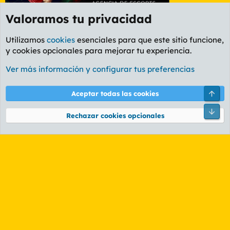
Valoramos tu privacidad
Utilizamos
cookies
esenciales para que este sitio funcione,
y cookies opcionales para mejorar tu experiencia.
Foro General
Ver más información y configurar tus preferencias
Cookies
PL OLDSTYLE AMARILLO
Cambiar fuente
Español (ES)
Arri
Aceptar todas las cookies
Contáctanos
Términos y reglas
Política de privacidad
Ayuda
R
Pie
S
Rechazar cookies opcionales
S
®
Community platform by XenForo
© 2010-2026 XenForo Ltd.