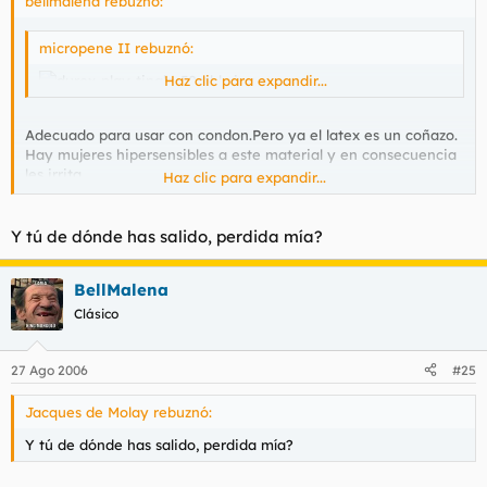
bellmalena rebuznó:
micropene II rebuznó:
Haz clic para expandir...
Adecuado para usar con condon.Pero ya el latex es un coñazo.
Hay mujeres hipersensibles a este material y en consecuencia
les irrita.
Haz clic para expandir...
Recomiendo si no se usa el condon untar bien de vaselina.Es
un excelente protector frente a infecciones por agentes
Y tú de dónde has salido, perdida mía?
patogenos.
BellMalena
Clásico
27 Ago 2006
#25
Jacques de Molay rebuznó:
Y tú de dónde has salido, perdida mía?