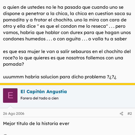
t
o
a quien de ustedes no le ha pasado que cuando uno se
e
m
dispone a penetrar a la chica, la chica en cuestion saca su
a
pomadita y a frotar el chochito. uno la mira con cara de
otro y ella dice " es que el condon me lo reseca" . . . pero
vamos, habria que hablar con durex para que hagan unos
condones humedos . . . o con aguita . . . o valla tu a saber
es que esa mujer le van a salir sebauras en el chochito del
roce?o lo que quieres es que nosotros follemos con una
pomada?
uuummm habria solucion para dicho problema ?¿?¿
El Capitán Angustia
E
Forero del todo a cien
26 Ago 2006
#2
Mejor título de la historia ever