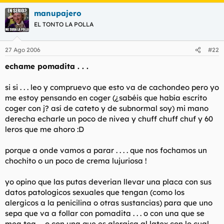
manupajero
EL TONTO LA POLLA
27 Ago 2006
#22
echame pomadita . . .
si si . . . leo y compruevo que esto va de cachondeo pero yo
me estoy pensando en coger (¿sabéis que había escrito
coger con j? así de cateto y de subnormal soy) mi mano
derecha echarle un poco de nivea y chuff chuff chuf y 60
leros que me ahoro :D
porque a onde vamos a parar . . . . que nos fochamos un
chochito o un poco de crema lujuriosa !
yo opino que las putas deverian llevar una placa con sus
datos patologicos sexuales que tengan (como los
alergicos a la penicilina o otras sustancias) para que uno
sepa que va a follar con pomadita . . . o con una que se
mea toa . . o con una que es alergica al latex con lo cual