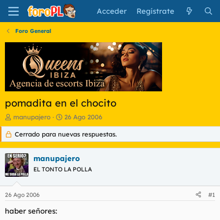
Acceder
Regístrate
Foro General
pomadita en el chocito
I
F
manupajero
26 Ago 2006
n
e
Cerrado para nuevas respuestas.
i
c
c
h
i
a
manupajero
a
d
d
EL TONTO LA POLLA
e
o
i
r
n
26 Ago 2006
#1
d
i
e
c
haber señores:
l
i