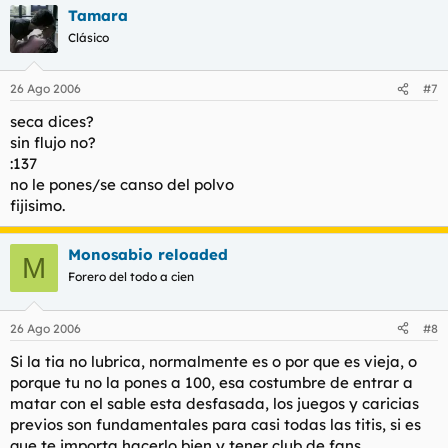
Tamara
Clásico
26 Ago 2006
#7
seca dices?
sin flujo no?
:137
no le pones/se canso del polvo
fijisimo.
Monosabio reloaded
M
Forero del todo a cien
26 Ago 2006
#8
Si la tia no lubrica, normalmente es o por que es vieja, o
porque tu no la pones a 100, esa costumbre de entrar a
matar con el sable esta desfasada, los juegos y caricias
previos son fundamentales para casi todas las titis, si es
que te importa hacerlo bien y tener club de fans