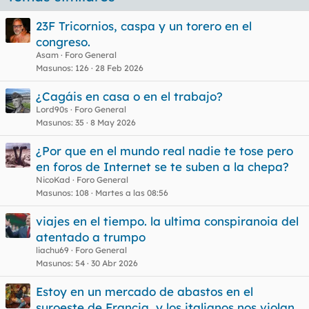
23F Tricornios, caspa y un torero en el
congreso.
Asam
Foro General
Masunos
126
28 Feb 2026
¿Cagáis en casa o en el trabajo?
Lord90s
Foro General
Masunos
35
8 May 2026
¿Por que en el mundo real nadie te tose pero
en foros de Internet se te suben a la chepa?
NicoKad
Foro General
Masunos
108
Martes a las 08:56
viajes en el tiempo. la ultima conspiranoia del
atentado a trumpo
liachu69
Foro General
Masunos
54
30 Abr 2026
Estoy en un mercado de abastos en el
suroeste de Francia, y los italianos nos violan.