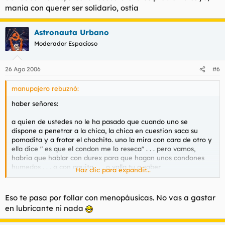
mania con querer ser solidario, ostia
Astronauta Urbano
Moderador Espacioso
26 Ago 2006
#6
manupajero rebuznó:
haber señores:
a quien de ustedes no le ha pasado que cuando uno se
dispone a penetrar a la chica, la chica en cuestion saca su
pomadita y a frotar el chochito. uno la mira con cara de otro y
ella dice " es que el condon me lo reseca" . . . pero vamos,
habria que hablar con durex para que hagan unos condones
humedos . . . o con aguita . . . o valla tu a saber
Haz clic para expandir...
es que esa mujer le van a salir sebauras en el chochito del
roce?o lo que quieres es que nosotros follemos con una
Eso te pasa por follar con menopáusicas. No vas a gastar
pomada?
en lubricante ni nada
uuummm habria solucion para dicho problema ?¿?¿