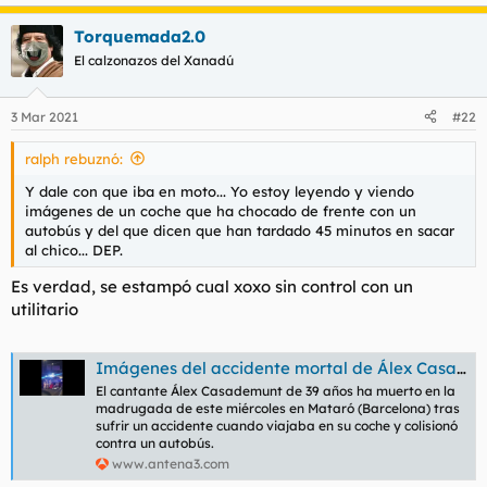
e
a
Torquemada2.0
c
c
El calzonazos del Xanadú
i
o
n
3 Mar 2021
#22
e
s
ralph rebuznó:
:
Y dale con que iba en moto... Yo estoy leyendo y viendo
imágenes de un coche que ha chocado de frente con un
autobús y del que dicen que han tardado 45 minutos en sacar
al chico... DEP.
Es verdad, se estampó cual xoxo sin control con un
utilitario
Imágenes del accidente mortal de Álex Casademunt: Investigan quién invadió el carril contrario
El cantante Álex Casademunt de 39 años ha muerto en la
madrugada de este miércoles en Mataró (Barcelona) tras
sufrir un accidente cuando viajaba en su coche y colisionó
contra un autobús.
www.antena3.com