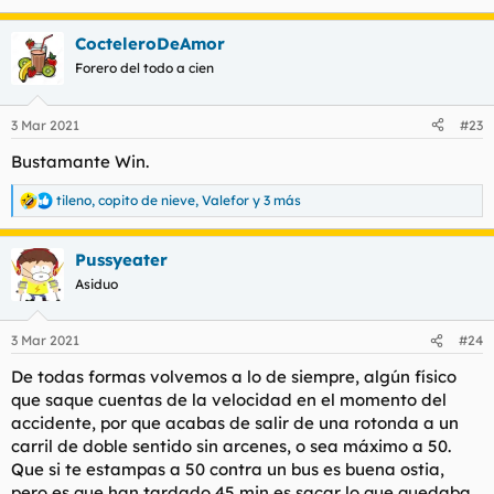
CocteleroDeAmor
Forero del todo a cien
3 Mar 2021
#23
Bustamante Win.
tileno
,
copito de nieve
,
Valefor
y 3 más
R
e
a
Pussyeater
c
c
Asiduo
i
o
n
3 Mar 2021
#24
e
s
De todas formas volvemos a lo de siempre, algún físico
:
que saque cuentas de la velocidad en el momento del
accidente, por que acabas de salir de una rotonda a un
carril de doble sentido sin arcenes, o sea máximo a 50.
Que si te estampas a 50 contra un bus es buena ostia,
pero es que han tardado 45 min es sacar lo que quedaba