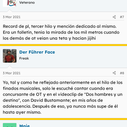
c
Veterano
i
o
n
3 Mar 2021
#7
e
s
Record de pl, tercer hilo y mención dedicado al mismo.
:
Era un folletín, tenía la mirada de los mil metros cuando
los demás de ot veían una teta y hacían jijihi
Der Führer Face
Freak
3 Mar 2021
#8
Yo, tal y como he reflejado anteriormente en el hilo de los
finados musicales, solo le escuché cantar cuando era
concursante de OT y en el videoclip de "Dos hombres y un
destino", con David Bustamante; en mis años de
adolescencia. Después de eso, ya nunca más supe de él
hasta ayer mismo.
Maje