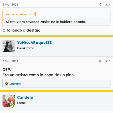
3 Mar 2021
#14
semete rebuznó:
Si estuviera cavando zanjas no le hubiera pasado.
O follando a destajo
YoHiceARoqueIII
Freak total
3 Mar 2021
#15
DEP.
Era un artista como la copa de un pino.
Lebrom
R
e
a
Candela
c
c
Freak
i
o