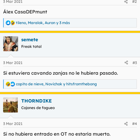
3 Mar 2021
#2
e
s
Álex CasaDEPmunt
:
tileno
,
Maralok
,
Auron
y 3 más
R
e
a
semete
c
c
Freak total
i
o
n
3 Mar 2021
#3
e
s
Si estuviera cavando zanjas no le hubiera pasado.
:
copito de nieve
,
Novichok
y
hitsfromthebong
R
e
a
THORNDIKE
c
c
Cojones de fogueo
i
o
n
3 Mar 2021
#4
e
s
Si no hubiera entrado en OT no estaría muerto.
: