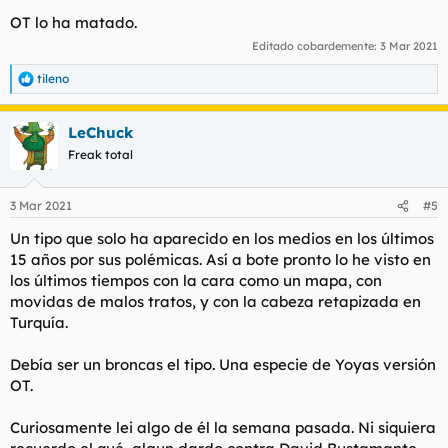
OT lo ha matado.
Editado cobardemente:
3 Mar 2021
tileno
R
e
a
LeChuck
c
c
Freak total
i
o
n
3 Mar 2021
#5
e
s
Un tipo que solo ha aparecido en los medios en los últimos
:
15 años por sus polémicas. Así a bote pronto lo he visto en
los últimos tiempos con la cara como un mapa, con
movidas de malos tratos, y con la cabeza retapizada en
Turquía.
Debía ser un broncas el tipo. Una especie de Yoyas versión
OT.
Curiosamente lei algo de él la semana pasada. Ni siquiera