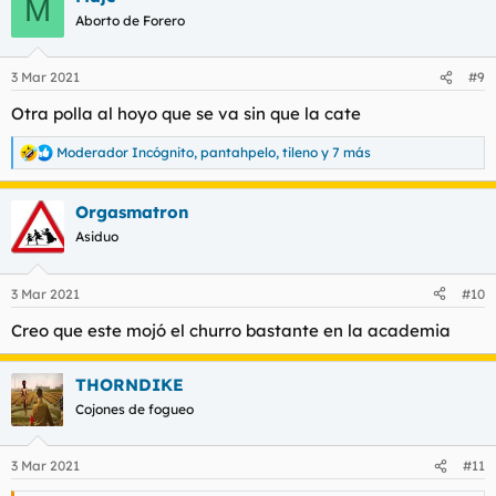
M
Aborto de Forero
3 Mar 2021
#9
Otra polla al hoyo que se va sin que la cate
Moderador Incógnito
,
pantahpelo
,
tileno
y 7 más
R
e
a
Orgasmatron
c
c
Asiduo
i
o
n
3 Mar 2021
#10
e
s
Creo que este mojó el churro bastante en la academia
:
THORNDIKE
Cojones de fogueo
3 Mar 2021
#11