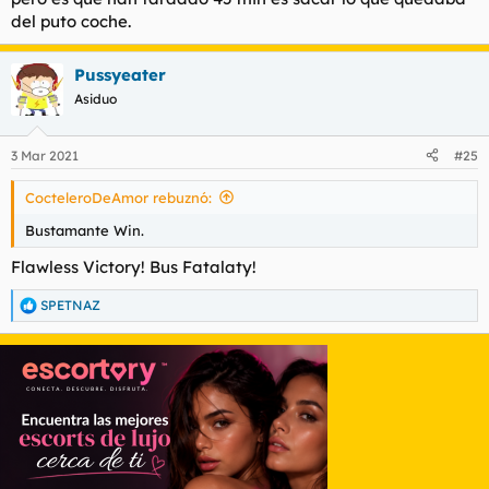
del puto coche.
Pussyeater
Asiduo
3 Mar 2021
#25
CocteleroDeAmor rebuznó:
Bustamante Win.
Flawless Victory! Bus Fatalaty!
SPETNAZ
R
e
a
c
c
i
o
n
e
s
: