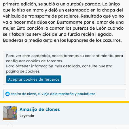
primera edición, se subió a un autobús parado. Lo único
l
i
que lo hizo en moto y dejó un estampado en la chapa del
t
o
e
vehículo de transporte de pasajeros. Resultado que ya no
m
va a hacer más dúos con Bustamante por el amor de una
a
mujer. Esta canción la cantan los puteros de León cuando
se rifaban los servicios de una furcia recién llegada.
Banderas a media asta en los lupanares de los cazurros.
Para ver este contenido, necesitaremos su consentimiento para
configurar cookies de terceros.
Para obtener información más detallada, consulte nuestra
página de cookies
.
Aceptar cookies de terceros
copito de nieve
,
el viejo dela montaña
y
paulofutre
R
e
a
Amasijo de clones
c
c
Leyenda
i
o
n