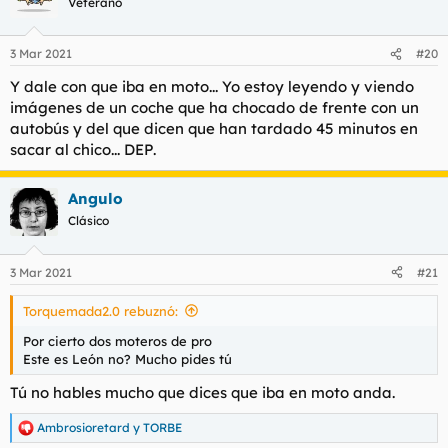
Veterano
3 Mar 2021
#20
Y dale con que iba en moto... Yo estoy leyendo y viendo
imágenes de un coche que ha chocado de frente con un
autobús y del que dicen que han tardado 45 minutos en
sacar al chico... DEP.
Angulo
Clásico
3 Mar 2021
#21
Torquemada2.0 rebuznó:
Por cierto dos moteros de pro
Este es León no? Mucho pides tú
Tú no hables mucho que dices que iba en moto anda.
Ambrosioretard
y
TORBE
R