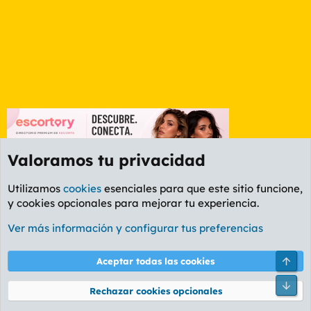
Valoramos tu privacidad
Utilizamos
cookies
esenciales para que este sitio funcione,
y cookies opcionales para mejorar tu experiencia.
Foro General
Ver más información y configurar tus preferencias
Cookies
PL OLDSTYLE AMARILLO
Cambiar fuente
Español (ES)
Arri
Aceptar todas las cookies
Contáctanos
Términos y reglas
Política de privacidad
Ayuda
R
Pie
S
Rechazar cookies opcionales
S
®
Community platform by XenForo
© 2010-2026 XenForo Ltd.