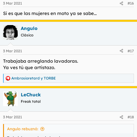
n
3 Mar 2021
#16
e
s
Si es que las mujeres en moto ya se sabe...
:
Angulo
Clásico
3 Mar 2021
#17
Trabajaba arreglando lavadoras.
Ya ves tú que artistazo.
Ambrosioretard
y
TORBE
R
e
a
LeChuck
c
c
Freak total
i
o
n
3 Mar 2021
#18
e
s
Angulo rebuznó:
: