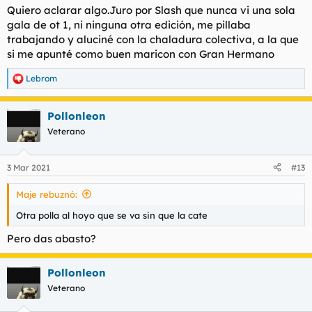
Quiero aclarar algo.Juro por Slash que nunca vi una sola
gala de ot 1, ni ninguna otra edición, me pillaba
trabajando y aluciné con la chaladura colectiva, a la que
si me apunté como buen maricon con Gran Hermano
Lebrom
R
e
a
Pollonleon
c
c
Veterano
i
o
n
3 Mar 2021
#13
e
s
Maje rebuznó:
:
Otra polla al hoyo que se va sin que la cate
Pero das abasto?
Pollonleon
Veterano