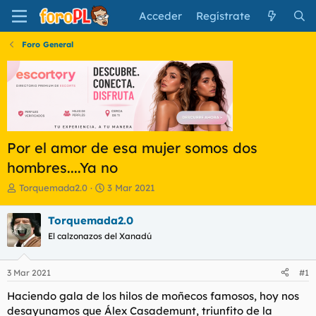
Acceder
Regístrate
Foro General
Por el amor de esa mujer somos dos
hombres....Ya no
I
F
Torquemada2.0
3 Mar 2021
n
e
i
c
Torquemada2.0
c
h
El calzonazos del Xanadú
i
a
a
d
d
e
3 Mar 2021
#1
o
i
r
n
Haciendo gala de los hilos de moñecos famosos, hoy nos
d
i
desayunamos que Álex Casademunt, triunfito de la
e
c