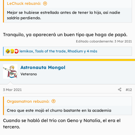
LeChuck rebuznó:
Mejor se hubiese estrellado antes de tener la hija, así nadie
saldría perdiendo.
Tranquilo, ya aparecerá un buen tipo que haga de papá.
Editado cobardemente:
3 Mar 2021
lemikox
,
Tools of the trade
,
Rhodium
y 4 más
R
e
a
Astronauta Mongol
c
c
Veterano
i
o
n
3 Mar 2021
#12
e
s
Orgasmatron rebuznó:
:
Creo que este mojó el churro bastante en la academia
Cuando se habló del trío con Geno y Natalia, el era el
tercero.