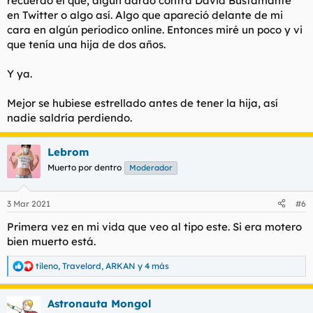
recuerdo el qué, algun dardo contra David Bustamante
en Twitter o algo así. Algo que apareció delante de mi
cara en algún periodico online. Entonces miré un poco y vi
que tenía una hija de dos años.
Y ya.
Mejor se hubiese estrellado antes de tener la hija, así
nadie saldría perdiendo.
Lebrom
Muerto por dentro
Moderador
3 Mar 2021
#6
Primera vez en mi vida que veo al tipo este. Si era motero
bien muerto está.
tileno
,
Travelord
,
ARKAN
y 4 más
R
e
a
Astronauta Mongol
c