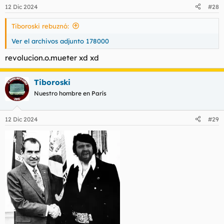
n
12 Dic 2024
#28
e
s
Tiboroski rebuznó:
:
Ver el archivos adjunto 178000
revolucion.o.mueter xd xd
Tiboroski
Nuestro hombre en París
12 Dic 2024
#29