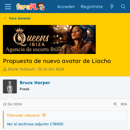
Acceder
Regístrate
Foro General
Propuesta de nuevo avatar de Liacho
I
F
Sheik Yerbouti
10 Dic 2024
n
e
i
c
Bruce Harper
c
h
Freak
i
a
a
d
d
e
12 Dic 2024
#26
o
i
r
n
Tiboroski rebuznó:
d
i
e
c
Ver el archivos adjunto 178000
l
i