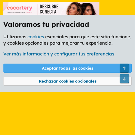
Valoramos tu privacidad
Utilizamos
cookies
esenciales para que este sitio funcione,
y cookies opcionales para mejorar tu experiencia.
Foro General
Ver más información y configurar tus preferencias
Cookies
PL OLDSTYLE AMARILLO
Cambiar fuente
Español (ES)
Arri
Aceptar todas las cookies
Contáctanos
Términos y reglas
Política de privacidad
Ayuda
R
Pie
S
Rechazar cookies opcionales
S
®
Community platform by XenForo
© 2010-2026 XenForo Ltd.