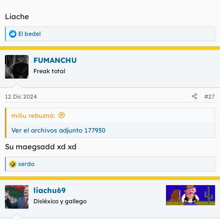
t
o
e
Liache
m
a
El bedel
R
e
a
FUMANCHU
c
c
Freak total
i
o
n
12 Dic 2024
#27
e
s
miliu rebuznó:
:
Ver el archivos adjunto 177930
Su maegsadd xd xd
serdo
R
e
a
liachu69
c
c
Disléxico y gallego
i
o