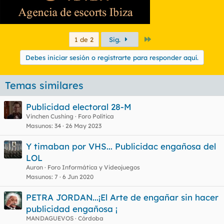
Último
1 de 2
Sig.
Debes iniciar sesión o registrarte para responder aquí.
Temas similares
Publicidad electoral 28-M
Vinchen Cushing
Foro Política
Masunos
34
26 May 2023
Y timaban por VHS... Publicidac engañosa del
LOL
Auron
Foro Informática y Videojuegos
Masunos
7
6 Jun 2020
PETRA JORDAN...¡El Arte de engañar sin hacer
publicidad engañosa ¡
MANDAGUEVOS
Córdoba