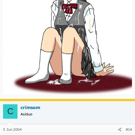
crimsom
C
Asiduo
5 Jun 2004
#14