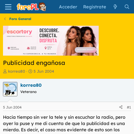
Acceder
Regístrate
Foro General
Publicidad engañosa
I
F
korrea80
5 Jun 2004
n
e
i
c
korrea80
c
h
Veterano
i
a
a
d
d
e
5 Jun 2004
#1
o
i
r
n
Hacia tiempo sin ver la tele y sin escuchar la radio, pero
d
i
ayer la puse y me di cuenta de que la publicidad es una
e
c
mierda. Es decir, el caso mas evidente de esto son los
l
i