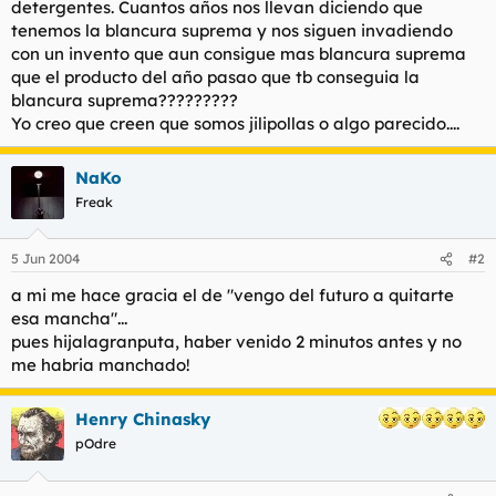
detergentes. Cuantos años nos llevan diciendo que
t
o
e
tenemos la blancura suprema y nos siguen invadiendo
m
con un invento que aun consigue mas blancura suprema
a
que el producto del año pasao que tb conseguia la
blancura suprema?????????
Yo creo que creen que somos jilipollas o algo parecido....
NaKo
Freak
5 Jun 2004
#2
a mi me hace gracia el de "vengo del futuro a quitarte
esa mancha"...
pues hijalagranputa, haber venido 2 minutos antes y no
me habria manchado!
Henry Chinasky
pOdre