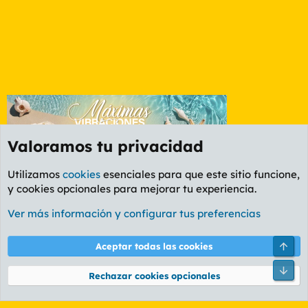
Valoramos tu privacidad
Utilizamos
cookies
esenciales para que este sitio funcione,
y cookies opcionales para mejorar tu experiencia.
Foro General
Ver más información y configurar tus preferencias
Cookies
PL OLDSTYLE AMARILLO
Cambiar fuente
Español (ES)
Arri
Aceptar todas las cookies
Contáctanos
Términos y reglas
Política de privacidad
Ayuda
R
Pie
S
Rechazar cookies opcionales
S
®
Community platform by XenForo
© 2010-2026 XenForo Ltd.