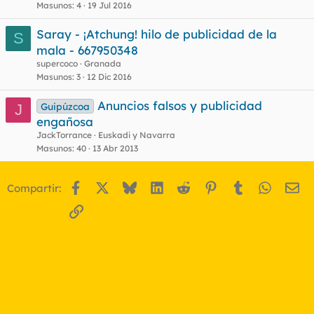
Masunos
4
19 Jul 2016
Saray - ¡Atchung! hilo de publicidad de la
S
mala - 667950348
supercoco
Granada
Masunos
3
12 Dic 2016
Anuncios falsos y publicidad
Guipúzcoa
J
engañosa
JackTorrance
Euskadi y Navarra
Masunos
40
13 Abr 2013
Facebook
X
Bluesky
LinkedIn
Reddit
Pinterest
Tumblr
WhatsA
Em
Compartir:
Enlace