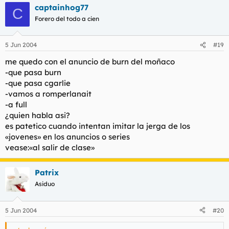
captainhog77
C
Forero del todo a cien
5 Jun 2004
#19
me quedo con el anuncio de burn del moñaco
-que pasa burn
-que pasa cgarlie
-vamos a romperlanait
-a full
¿quien habla asi?
es patetico cuando intentan imitar la jerga de los
«jovenes» en los anuncios o series
vease:«al salir de clase»
Patrix
Asiduo
5 Jun 2004
#20