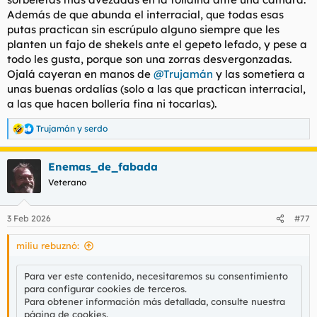
Además de que abunda el interracial, que todas esas
putas practican sin escrúpulo alguno siempre que les
planten un fajo de shekels ante el gepeto lefado, y pese a
todo les gusta, porque son una zorras desvergonzadas.
Ojalá cayeran en manos de
@Trujamán
y las sometiera a
unas buenas ordalías (solo a las que practican interracial,
a las que hacen bollería fina ni tocarlas).
Trujamán
y
serdo
R
e
a
Enemas_de_fabada
c
c
Veterano
i
o
n
3 Feb 2026
#77
e
s
miliu rebuznó:
:
Para ver este contenido, necesitaremos su consentimiento
para configurar cookies de terceros.
Para obtener información más detallada, consulte nuestra
página de cookies
.