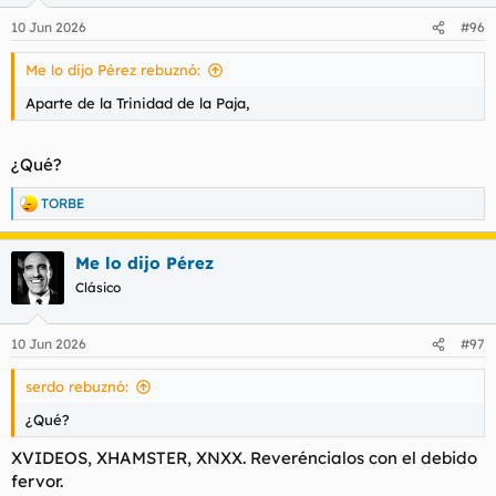
n
10 Jun 2026
#96
e
s
Me lo dijo Pérez rebuznó:
:
Aparte de la Trinidad de la Paja,
¿Qué?
TORBE
R
e
a
Me lo dijo Pérez
c
c
Clásico
i
o
n
10 Jun 2026
#97
e
s
serdo rebuznó:
:
¿Qué?
XVIDEOS, XHAMSTER, XNXX. Reveréncialos con el debido
fervor.