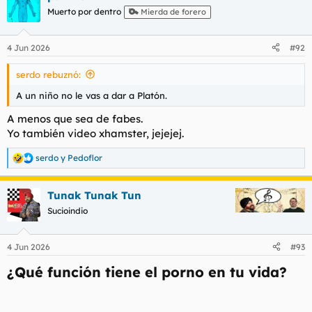
c
Muerto por dentro
Mierda de forero
i
o
n
4 Jun 2026
#92
e
s
serdo rebuznó:
:
A un niño no le vas a dar a Platón.
A menos que sea de fabes.
Yo también video xhamster, jejejej.
serdo
y
Pedoflor
R
e
a
Tunak Tunak Tun
c
c
Sucioindio
i
o
n
4 Jun 2026
#93
e
s
¿Qué función tiene el porno en tu vida?​
: