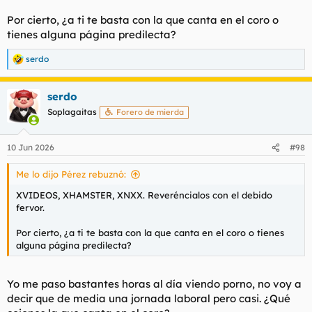
Por cierto, ¿a ti te basta con la que canta en el coro o
tienes alguna página predilecta?
serdo
R
e
a
serdo
c
c
Soplagaitas
Forero de mierda
i
o
n
10 Jun 2026
#98
e
s
Me lo dijo Pérez rebuznó:
:
XVIDEOS, XHAMSTER, XNXX. Reveréncialos con el debido
fervor.
Por cierto, ¿a ti te basta con la que canta en el coro o tienes
alguna página predilecta?
Yo me paso bastantes horas al día viendo porno, no voy a
decir que de media una jornada laboral pero casi. ¿Qué