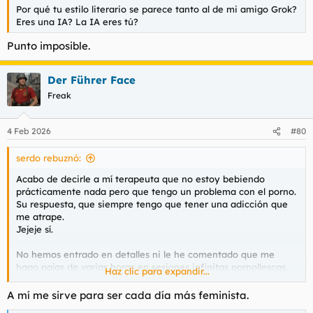
forma de velatorio. No hay clímax; hay permanencia. Como si
Por qué tu estilo literario se parece tanto al de mi amigo Grok?
el cuerpo estuviera despierto y la vida no.
Eres una IA? La IA eres tú?
San Juan Crisóstomo advertía:
Punto imposible.
"El problema no es el deseo, sino cuando el deseo gobierna
donde debía servir".
Der Führer Face
Convertir una conducta en identidad te exonera de entenderla.
Freak
Preguntas que sí sirven (sin confesionario):
4 Feb 2026
#80
No “¿por qué me hago pajas?”, sino:
¿Qué emoción aparece justo antes?
serdo rebuznó:
¿Qué emoción queda justo después?
Acabo de decirle a mí terapeuta que no estoy bebiendo
¿Qué estoy evitando sentir durante esas horas?
prácticamente nada pero que tengo un problema con el porno.
Su respuesta, que siempre tengo que tener una adicción que
San Isaac el Sirio escribió algo brutalmente actual:
me atrape.
"Quien huye del dolor sin atravesarlo, lo encuentra multiplicado
Jejeje sí.
en la sombra".
No hemos entrado en detalles ni le he comentado que me
Advertencia final:
hago pajas de varias horas en sesiones infinitas pornollescas.
Haz clic para expandir...
No intentes arrancar el porno como se arranca una mala
La cuestión es que me ha dicho que debería plantearme ¿qué
A mí me sirve para ser cada día más feminista.
hierba. En La Sagra, cuando se quita algo sin saber qué lo
función tiene el porno en mi vida?
sostiene, el polvo lo ocupa todo.