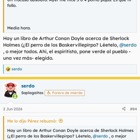
follo.
Media hora.
Hay un libro de Arthur Conan Doyle acerca de Sherlock
Holmes (¿
El perro de los Baskerville
pirpo? Léetelo,
@serdo
, o mejor todos. Ahí, el espiritista, pone verde al pueblo -
una vez más- elegido.
serdo
R
e
a
serdo
c
c
Soplagaitas
Forero de mierda
i
o
n
2 Jun 2026
#84
e
s
Me lo dijo Pérez rebuznó:
:
Hay un libro de Arthur Conan Doyle acerca de Sherlock Holmes
(¿
El perro de los Baskerville
pirpo? Léetelo,
@serdo
, o mejor