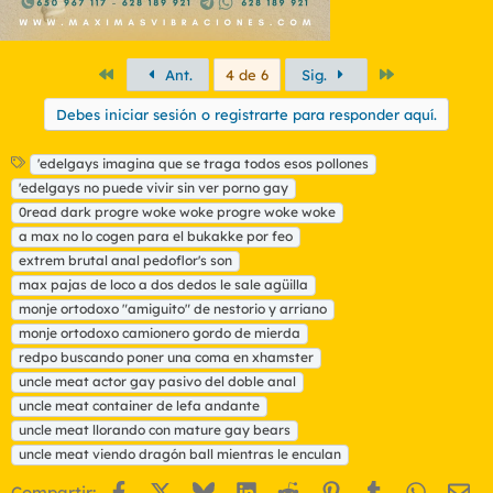
Primero
Último
Ant.
4 de 6
Sig.
Debes iniciar sesión o registrarte para responder aquí.
E
'edelgays imagina que se traga todos esos pollones
t
'edelgays no puede vivir sin ver porno gay
i
0read dark progre woke woke progre woke woke
q
a max no lo cogen para el bukakke por feo
u
extrem brutal anal pedoflor's son
e
t
max pajas de loco a dos dedos le sale agüilla
a
monje ortodoxo "amiguito" de nestorio y arriano
s
monje ortodoxo camionero gordo de mierda
redpo buscando poner una coma en xhamster
uncle meat actor gay pasivo del doble anal
uncle meat container de lefa andante
uncle meat llorando con mature gay bears
uncle meat viendo dragón ball mientras le enculan
Facebook
X
Bluesky
LinkedIn
Reddit
Pinterest
Tumblr
WhatsA
Em
Compartir: