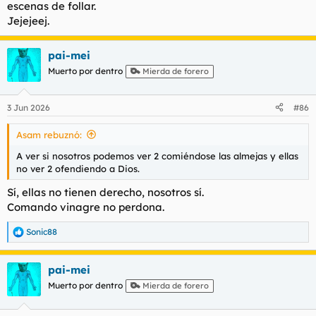
escenas de follar.
Jejejeej.
pai-mei
Muerto por dentro
Mierda de forero
3 Jun 2026
#86
Asam rebuznó:
A ver si nosotros podemos ver 2 comiéndose las almejas y ellas
no ver 2 ofendiendo a Dios.
Sí, ellas no tienen derecho, nosotros sí.
Comando vinagre no perdona.
Sonic88
R
e
a
pai-mei
c
c
Muerto por dentro
Mierda de forero
i
o
n