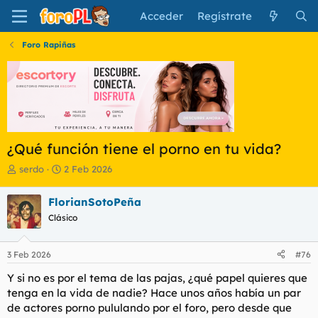
Acceder
Regístrate
Foro Rapiñas
¿Qué función tiene el porno en tu vida?
I
F
serdo
2 Feb 2026
n
e
i
c
FlorianSotoPeña
c
h
Clásico
i
a
a
d
d
e
3 Feb 2026
#76
o
i
r
n
Y si no es por el tema de las pajas, ¿qué papel quieres que
d
i
tenga en la vida de nadie? Hace unos años había un par
e
c
de actores porno pululando por el foro, pero desde que
l
i