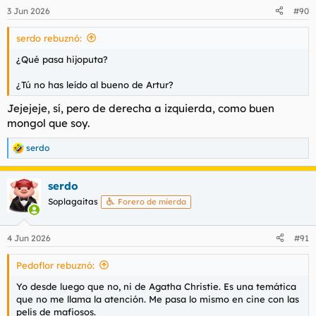
3 Jun 2026
#90
serdo rebuznó:
¿Qué pasa hijoputa?
¿Tú no has leído al bueno de Artur?
Jejejeje, sí, pero de derecha a izquierda, como buen
mongol que soy.
serdo
R
e
a
serdo
c
c
Soplagaitas
Forero de mierda
i
o
n
4 Jun 2026
#91
e
s
Pedoflor rebuznó:
:
Yo desde luego que no, ni de Agatha Christie. Es una temática
que no me llama la atención. Me pasa lo mismo en cine con las
pelis de mafiosos.