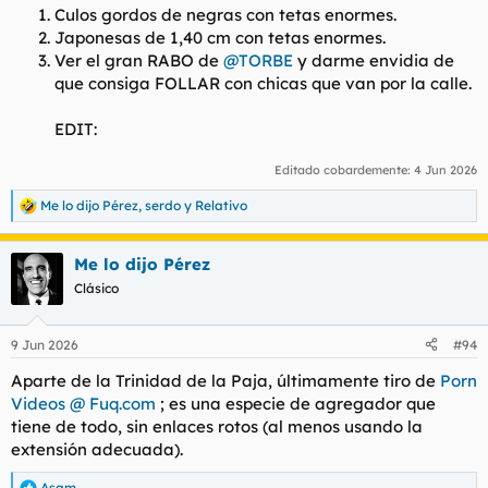
Culos gordos de negras con tetas enormes.
Japonesas de 1,40 cm con tetas enormes.
Ver el gran RABO de
@TORBE
y darme envidia de
que consiga FOLLAR con chicas que van por la calle.
EDIT:
Editado cobardemente:
4 Jun 2026
Me lo dijo Pérez
,
serdo
y
Relativo
R
e
a
Me lo dijo Pérez
c
c
Clásico
i
o
n
9 Jun 2026
#94
e
s
Aparte de la Trinidad de la Paja, últimamente tiro de
Porn
:
Videos @ Fuq.com
; es una especie de agregador que
tiene de todo, sin enlaces rotos (al menos usando la
extensión adecuada).
Asam