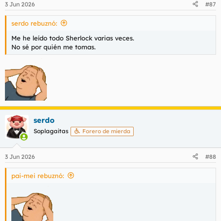
3 Jun 2026
#87
e
s
serdo rebuznó:
:
Me he leído todo Sherlock varias veces.
No sé por quién me tomas.
serdo
Soplagaitas
Forero de mierda
3 Jun 2026
#88
pai-mei rebuznó: