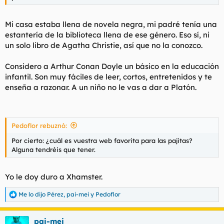
Mi casa estaba llena de novela negra, mi padré tenía una
estantería de la biblioteca llena de ese género. Eso sí, ni
un solo libro de Agatha Christie, así que no la conozco.
Considero a Arthur Conan Doyle un básico en la educación
infantil. Son muy fáciles de leer, cortos, entretenidos y te
enseña a razonar. A un niño no le vas a dar a Platón.
Pedoflor rebuznó:
Por cierto: ¿cuál es vuestra web favorita para las pajitas?
Alguna tendréis que tener.
Yo le doy duro a Xhamster.
Me lo dijo Pérez
,
pai-mei
y
Pedoflor
R
e
a
pai-mei
c