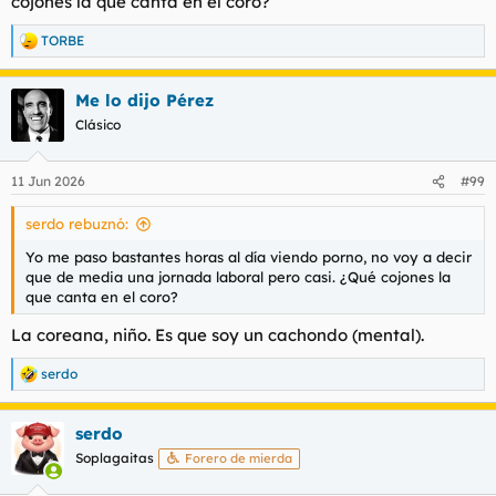
cojones la que canta en el coro?
TORBE
R
e
a
Me lo dijo Pérez
c
c
Clásico
i
o
n
11 Jun 2026
#99
e
s
serdo rebuznó:
:
Yo me paso bastantes horas al día viendo porno, no voy a decir
que de media una jornada laboral pero casi. ¿Qué cojones la
que canta en el coro?
La coreana, niño. Es que soy un cachondo (mental).
serdo
R
e
a
serdo
c
c
Soplagaitas
Forero de mierda
i
o