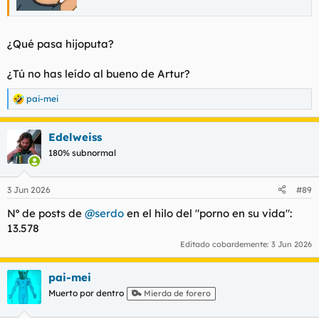
¿Qué pasa hijoputa?
¿Tú no has leído al bueno de Artur?
pai-mei
R
e
a
Edelweiss
c
c
180% subnormal
i
o
n
3 Jun 2026
#89
e
s
Nº de posts de
@serdo
en el hilo del "porno en su vida":
:
13.578
Editado cobardemente:
3 Jun 2026
pai-mei
Muerto por dentro
Mierda de forero