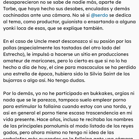
desaparecieron no se sabe de nadie más, aparte de
t
o
e
Torbe, que haya hecho sus desobes, enculadas y demás
m
cochinadas ante una cámara. No sé si
@serdo
se dedica
a
al tema, como productor, guionista o ensartando a alguna
yonki loca de esas, que se explique también.
En el caso de Uncle meat desconozco si su pasión por las
pollas (especialmente las tostadas del otro lado del
Estrecho), le impulsó a hacerse un sitio en producciones
amateur de maricones, pero lo cierto es que si no lo ha
hecho a día de hoy, el cine para mascaculos se ha perdido
una estrella de época, hubiera sido la Silvia Saint de los
bujarras o algo así. No tengo dudas.
Por lo demás, yo no he participado en bukkakes, orgías ni
nada que se le parezca, tampoco suelo emplear porno
para estimular la follaina cuando estoy con una torda, y
así en general el porno tiene escasa trascendencia en mi
vida presente. Hace años, incluso te recitaba los nombres
de las principales pornolumis al modo listado de los reyes
godos, pero ahora mismo no tengo ni idea de las
sorbelefas más avezadas en la follaina ante una cámara.