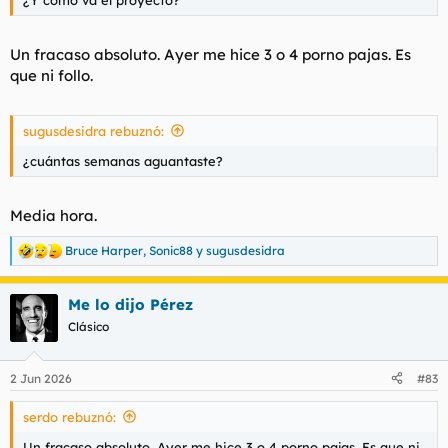
Un fracaso absoluto. Ayer me hice 3 o 4 porno pajas. Es
que ni follo.
sugusdesidra rebuznó:
¿cuántas semanas aguantaste?
Media hora.
Bruce Harper
,
Sonic88
y
sugusdesidra
R
e
a
Me lo dijo Pérez
c
c
Clásico
i
o
n
2 Jun 2026
#83
e
s
serdo rebuznó:
:
Un fracaso absoluto. Ayer me hice 3 o 4 porno pajas. Es que ni