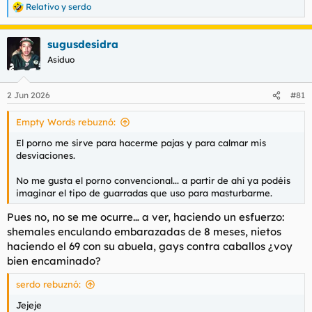
Relativo
y
serdo
R
Obviamente es más fácil hacerlo teniendo un hilo que hable
e
sobre el tema. A ver si le echo cojones y en vez de foto pollas
a
os abro mi alma.
sugusdesidra
c
c
Asiduo
i
En definitiva:
o
n
¿Qué función tiene el porno en
2 Jun 2026
#81
e
s
vuestras vidas?
Empty Words rebuznó:
:
El porno me sirve para hacerme pajas y para calmar mis
Y no salgáis con que no os hacéis pajas que todos sabemos
desviaciones.
dónde estamos.
No me gusta el porno convencional... a partir de ahí ya podéis
imaginar el tipo de guarradas que uso para masturbarme.
Pues no, no se me ocurre… a ver, haciendo un esfuerzo:
shemales enculando embarazadas de 8 meses, nietos
haciendo el 69 con su abuela, gays contra caballos ¿voy
bien encaminado?
serdo rebuznó:
Jejeje