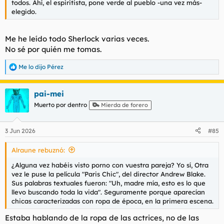
todos. Ahí, el espiritista, pone verde al pueblo -una vez más-
elegido.
Me he leído todo Sherlock varias veces.
No sé por quién me tomas.
Me lo dijo Pérez
R
e
a
pai-mei
c
c
Muerto por dentro
Mierda de forero
i
o
n
3 Jun 2026
#85
e
s
Alraune rebuznó:
:
¿Alguna vez habéis visto porno con vuestra pareja? Yo sí, Otra
vez le puse la película "Paris Chic", del director Andrew Blake.
Sus palabras textuales fueron: "Uh, madre mía, esto es lo que
llevo buscando toda la vida". Seguramente porque aparecían
chicas caracterizadas con ropa de época, en la primera escena.
Estaba hablando de la ropa de las actrices, no de las