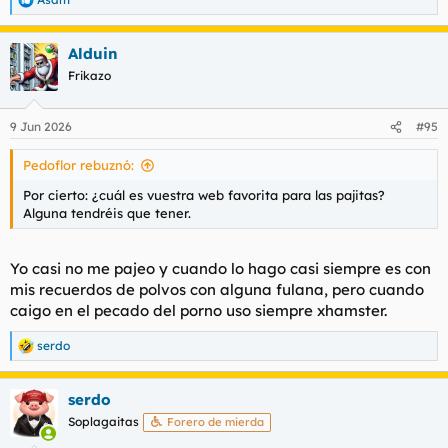
R
e
a
Alduin
c
c
Frikazo
i
o
n
9 Jun 2026
#95
e
s
Pedoflor rebuznó:
:
Por cierto: ¿cuál es vuestra web favorita para las pajitas?
Alguna tendréis que tener.
Yo casi no me pajeo y cuando lo hago casi siempre es con
mis recuerdos de polvos con alguna fulana, pero cuando
caigo en el pecado del porno uso siempre xhamster.
serdo
R
e
a
serdo
c
c
Soplagaitas
Forero de mierda
i
o