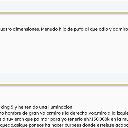
cuatro dimensiones. Menudo hijo de puta al que odio y admir
king 5 y he tenido una iluminacion
omo hombre de gran valor.miro s la derecha vox,miro a la izqu
ela tuvieron que palmar para yo tenerlo eh?150.000k en la m
 quedo.asique poneos ha hacer burpees donde esteis.se acabo