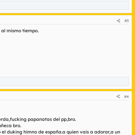
#3
o al mismo tiempo.
#4
ierda,fucking papanatas del pp,bro.
uñeca bro.
 el duking himno de españa.a quien vais a adorar,a un