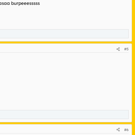
gasaa burpeeesssss
#5
#6