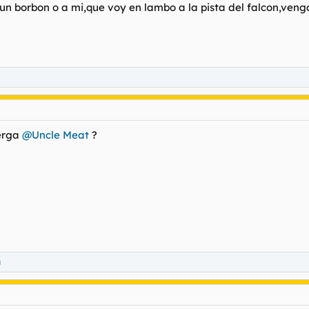
 un borbon o a mi,que voy en lambo a la pista del falcon,ven
verga
@Uncle Meat
?
u