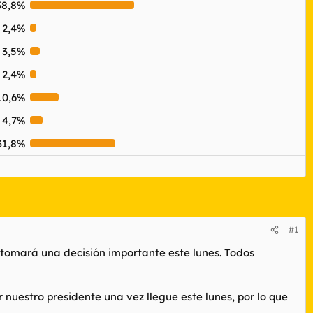
38,8%
2,4%
3,5%
2,4%
10,6%
4,7%
31,8%
#1
 tomará una decisión importante este lunes. Todos
 nuestro presidente una vez llegue este lunes, por lo que