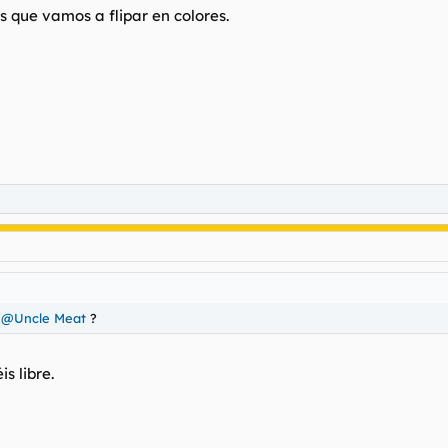
s que vamos a flipar en colores.
a
@Uncle Meat
?
s libre.