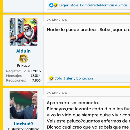
Leger
,
stole
,
LamadredeNorman
y 3 más
R
e
a
26 Abr 2024
c
c
Nadie lo puede predecir. Sabe jugar a 
i
o
n
e
s
Alduin
:
Frikazo
Registro
6 Jul 2013
Mensajes
13.314
Jota Jizler
y
bonachon
R
Reacciones
7.836
e
a
26 Abr 2024
c
c
Aparecera sin camiaeta.
i
o
Plebeyos,me levante cada dia a las fuc
n
vivo la vida que siempre quise vivir c
e
Veis este peluco?cuantos enfermos de 
s
liachu69
Dichoo cual,creo que ya sabeis que me
:
Disléxico y gallego