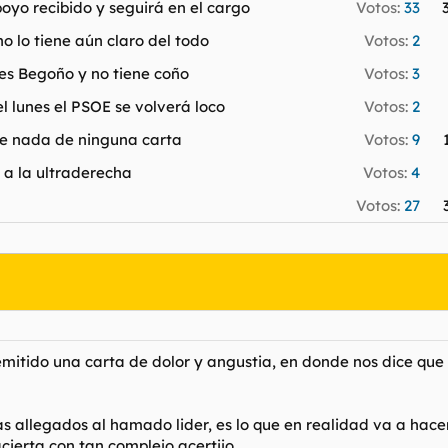
poyo recibido y seguirá en el cargo
Votos:
33
o lo tiene aún claro del todo
Votos:
2
 es Begoño y no tiene coño
Votos:
3
l lunes el PSOE se volverá loco
Votos:
2
abe nada de ninguna carta
Votos:
9
 a la ultraderecha
Votos:
4
Votos:
27
mitido una carta de dolor y angustia, en donde nos dice que
as allegados al hamado lider, es lo que en realidad va a hacer
acierta con tan complejo acertijo.