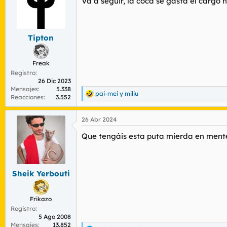
Va a seguir, la coca se gasta el cargo n
Tipton
Freak
Registro
26 Dic 2023
Mensajes
5.338
pai-mei
y
miliu
R
Reacciones
3.552
e
a
26 Abr 2024
c
c
Que tengáis esta puta mierda en mente 
i
o
n
e
s
Sheik Yerbouti
:
Frikazo
Registro
5 Ago 2008
Mensajes
13.852