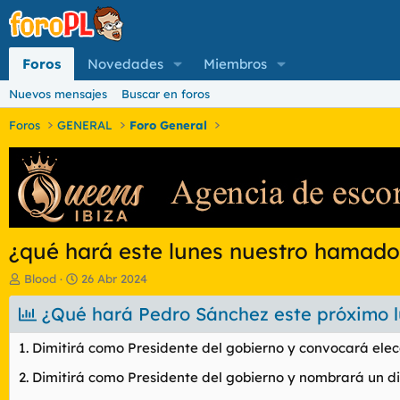
Foros
Novedades
Miembros
Nuevos mensajes
Buscar en foros
Foros
GENERAL
Foro General
¿qué hará este lunes nuestro hamad
I
F
Blood
26 Abr 2024
n
e
i
¿Qué hará Pedro Sánchez este próximo lu
c
c
h
i
a
1. Dimitirá como Presidente del gobierno y convocará elec
a
d
d
e
2. Dimitirá como Presidente del gobierno y nombrará un d
o
i