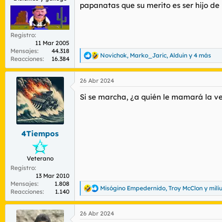
papanatas que su merito es ser hijo de
Registro
11 Mar 2005
Mensajes
44.318
Novichok
,
Marko_Jaric
,
Alduin
y 4 más
R
Reacciones
16.384
e
a
26 Abr 2024
c
c
Si se marcha, ¿a quién le mamará la 
i
o
n
e
s
4Tiempos
:
Veterano
Registro
13 Mar 2010
Mensajes
1.808
Misógino Empedernido
,
Troy McClon
y
mili
R
Reacciones
1.140
e
a
26 Abr 2024
c