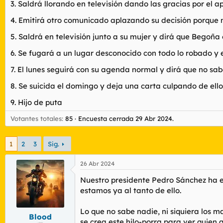
3. Saldrá llorando en televisión dando las gracias por el a
r
n
d
i
4. Emitirá otro comunicado aplazando su decisión porque n
e
c
l
i
5. Saldrá en televisión junto a su mujer y dirá que Begoña
t
o
e
6. Se fugará a un lugar desconocido con todo lo robado y e
m
a
7. El lunes seguirá con su agenda normal y dirá que no s
8. Se suicida el domingo y deja una carta culpando de ello
9. Hijo de puta
Votantes totales
85
Encuesta cerrada
29 Abr 2024
.
1
2
3
Sig.
26 Abr 2024
Nuestro presidente Pedro Sánchez ha e
estamos ya al tanto de ello.
Lo que no sabe nadie, ni siquiera los m
Blood
se crea este hilo-porra para ver quien 