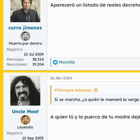
c
Aparecerá un listado de reales decreto
i
o
n
e
s
curro jimenez
:
Muerto por dentro
Registro
10 Jul 2009
Mensajes
38.514
Morzhilla
R
Reacciones
19.204
e
a
26 Abr 2024
c
c
i
4Tiempos rebuznó:
o
n
Si se marcha, ¿a quién le mamará la verg
e
s
Uncle Meat
:
A quien tú y la puerca de tu madre dejéi
Leyenda
Registro
10 Sep 2005