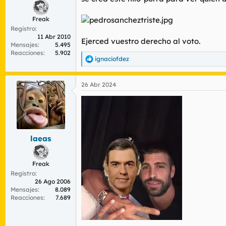
Freak
Registro
11 Abr 2010
Ejerced vuestro derecho al voto.
Mensajes
5.495
Reacciones
5.902
ignaciofdez
R
e
a
26 Abr 2024
c
c
i
o
n
e
s
laeas
:
Freak
Registro
26 Ago 2006
Mensajes
8.089
Reacciones
7.689