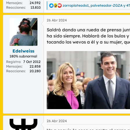
Mensajes
24.592
zorroplateado1
,
polveteador-ZGZA
y
4
R
Reacciones
13.810
e
a
26 Abr 2024
c
c
Saldrá dando una rueda de prensa junt
i
o
ha sido siempre. Hablará de los bulos 
n
tocando los wevos a él y a su mujer, que
e
s
Edelweiss
:
180% subnormal
Registro
7 Oct 2012
Mensajes
22.858
Reacciones
20.280
26 Abr 2024