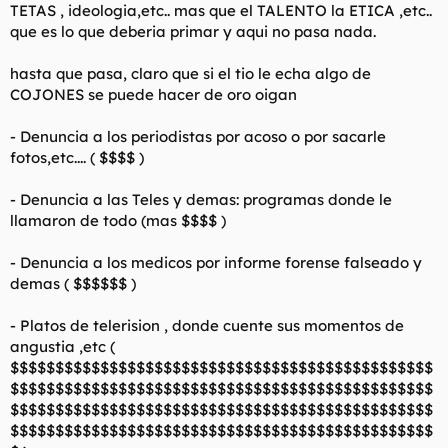
TETAS , ideologia,etc.. mas que el TALENTO la ETICA ,etc..
que es lo que deberia primar y aqui no pasa nada.
hasta que pasa, claro que si el tio le echa algo de
COJONES se puede hacer de oro oigan
- Denuncia a los periodistas por acoso o por sacarle
fotos,etc.... ( $$$$ )
- Denuncia a las Teles y demas: programas donde le
llamaron de todo (mas $$$$ )
- Denuncia a los medicos por informe forense falseado y
demas ( $$$$$$ )
- Platos de telerision , donde cuente sus momentos de
angustia ,etc (
$$$$$$$$$$$$$$$$$$$$$$$$$$$$$$$$$$$$$$$$$$$$$$$
$$$$$$$$$$$$$$$$$$$$$$$$$$$$$$$$$$$$$$$$$$$$$$$
$$$$$$$$$$$$$$$$$$$$$$$$$$$$$$$$$$$$$$$$$$$$$$$
$$$$$$$$$$$$$$$$$$$$$$$$$$$$$$$$$$$$$$$$$$$$$$$