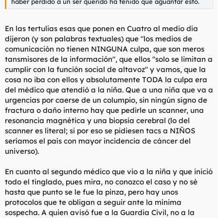
haber perdido a un ser querido ha tenido que aguantar esto.
En las tertulias esas que ponen en Cuatro al medio día
dijeron (y son palabras textuales) que "los medios de
comunicación no tienen NINGUNA culpa, que son meros
tansmisores de la información", que ellos "solo se limitan a
cumplir con la función social de altavoz" y vamos, que la
cosa no iba con ellos y absolutamente TODA la culpa era
del médico que atendió a la niña. Que a una niña que va a
urgencias por caerse de un columpio, sin ningún signo de
fractura o daño interno hay que pedirle un scanner, una
resonancia magnética y una biopsia cerebral (lo del
scanner es literal; si por eso se pidiesen tacs a NIÑOS
seríamos el país con mayor incidencia de cáncer del
universo).
En cuanto al segundo médico que vio a la niña y que inició
todo el tinglado, pues mira, no conozco el caso y no sé
hasta que punto se le fue la pinza, pero hay unos
protocolos que te obligan a seguir ante la mínima
sospecha. A quien avisó fue a la Guardia Civil, no a la