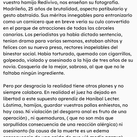
vuestro hamijo Redivivo, nos enseñan su fotografía.
l
i
Madrileño, 25 años de brutalidad, aspecto patibulario y
t
o
gesto abstraído. Sus méritos innegables para entronizarlo
e
como un carnicero que en breve vería su culo convertido
m
a
en el parque de atracciones de todas las cárceles
canarias. Los periodistas ya había dictado sentencia,
tenían drama para varías semanas, estaban ahítos y
felices con su nueva presa, rectores inapelables del
binestar social. Habia torturado, quemado con cigarrillos,
golpeado, violado y asesinado a la hija de tres años de su
novia. Casquería de la mejor, sabrosa, al que que no le
faltaba ningún ingrediente.
Pero por desgracia la realidad tiene otros planes y no
siempre colabora. En realidad el juez ha dejado en
libertad a este supuesto aprendiz de Hanibal Lecter.
Lástima, hamijos, guardar vuestras pollas enhiestas, no
hay caso. Ni violación (el desgarro anal es fruto de una
operación) , ni quemaduras, ( que no son más que
sarpullidos consecuencia de una reacción alérgica) ni
asesinanto (la causa de la muerte es un edema