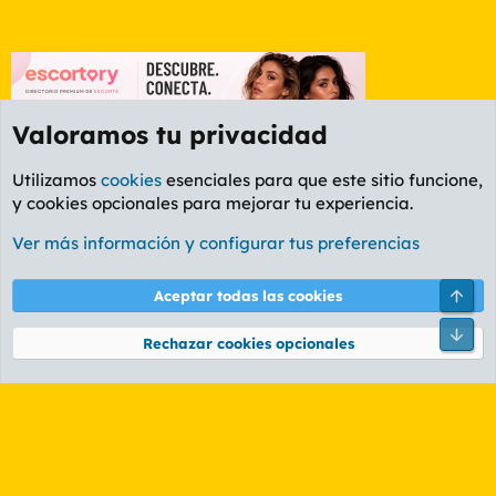
Valoramos tu privacidad
Utilizamos
cookies
esenciales para que este sitio funcione,
y cookies opcionales para mejorar tu experiencia.
Foro Política
Ver más información y configurar tus preferencias
Cookies
PL OLDSTYLE AMARILLO
Cambiar fuente
Español (ES)
Arri
Aceptar todas las cookies
Contáctanos
Términos y reglas
Política de privacidad
Ayuda
R
Pie
S
Rechazar cookies opcionales
S
®
Community platform by XenForo
© 2010-2026 XenForo Ltd.