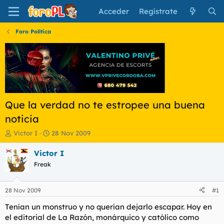
Acceder
Regístrate
Foro Política
Que la verdad no te estropee una buena
noticia
I
F
Victor I
28 Nov 2009
n
e
i
c
Victor I
c
h
Freak
i
a
a
d
d
e
28 Nov 2009
#1
o
i
r
n
Tenían un monstruo y no querían dejarlo escapar. Hoy en
d
i
el editorial de La Razón, monárquico y católico como
e
c