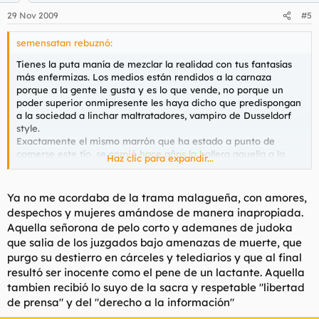
29 Nov 2009
#5
semensatan rebuznó:
Tienes la puta manía de mezclar la realidad con tus fantasías
más enfermizas. Los medios están rendidos a la carnaza
porque a la gente le gusta y es lo que vende, no porque un
poder superior onmipresente les haya dicho que predispongan
a la sociedad a linchar maltratadores, vampiro de Dusseldorf
style.
Exactamente el mismo marrón que ha estado a punto de
comerse este tío, se comió hace años la bollera aquella a la
Haz clic para expandir...
que todo el país acusaba de haber matado a otra tía, y al final
(oh!) no fue ella. Pero el juicio paralelo ya estaba montado por
la prensa escrita y las televisiones, y a los ojos de toda España
Ya no me acordaba de la trama malagueña, con amores,
había un culpable.
despechos y mujeres amándose de manera inapropiada.
Aquella señorona de pelo corto y ademanes de judoka
que salia de los juzgados bajo amenazas de muerte, que
purgo su destierro en cárceles y telediarios y que al final
resultó ser inocente como el pene de un lactante. Aquella
tambien recibió lo suyo de la sacra y respetable "libertad
de prensa" y del "derecho a la información"