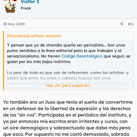
Victor I
Freak
30 Nov 2009
#11
ElHombreQueViola rebuznó:
Y pensar que yo de chavalín quería ser periodista... Son unos
putos vendidos a la línea editorial para la que trabajan y al
sensacionalismo. No tienen
Código Deontológico
que seguir, se
guían por los más bajos instintos.
Lo peor de todo es que van de referentes -como los artistas- y
saben que entre los zotes y cabezas huecas son unos
generadores de opinión. Lo saben ellos y los partidos políticos
Haz clic para expandir...
que usan los medios a su antojo, algunos de una manera
vergonzante y escandalosa que haría llorar al mismísimo
Walter Cronkite.
Yo también era un iluso que tenía el sueño de convertirme
en un defensor de la libertad de expresión y los derechos
de los "sin voz". Participaba en el periódico del instituto, y
ya por entonces mis escritos eran irritantes y cursis, con
un aire demagógico y sobreactuado que daba más pena
que asco. Por supuesto no me costó demasiado, sobrado