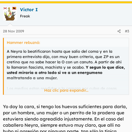
Victor I
Freak
28 Nov 2009
#3
Hammer rebuznó:
A Neyra lo beatificaron hasta que salio del coma y en la
primera entrevista dijo, con muy buen criterio, que ZP es un
cretino que no sabe hacer la O con un canuto. A partir de ahi
lo llamaron fascista, machista y se acabo.
Y segun lo que dice,
usted miraria a otro lado si ve a un energumeno
maltratando a una mujer.
Los medios estan rendidos a la carnaza por culpa de cosas
Haz clic para expandir...
como el Ministerio de Igual-da. Son progre-medios
politicamente correctos, que ocultan miles de crimenes
cometidos por inmigrantes y magnifican cualquier
Yo doy la cara, si tengo los huevos suficientes para darla,
comportamiento que se salga de los planes del Estado
por un hombre, una mujer o un perrito de la pradera que
progresista.
estuviera siendo agreadido injustamente. En el caso del
caballero Neyra, siempre estuvo muy claro, que alli no
hubo ni agresión por ninguna parte, tan sólo la típica