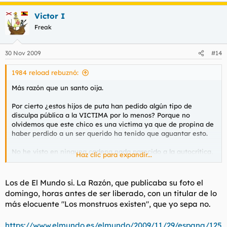
Victor I
Freak
30 Nov 2009
#14
1984 reload rebuznó:
Más razón que un santo oija.
Por cierto ¿estos hijos de puta han pedido algún tipo de
disculpa pública a la VICTIMA por lo menos? Porque no
olvidemos que este chico es una victima ya que de propina de
haber perdido a un ser querido ha tenido que aguantar esto.
No he visto en ninguna cadena nada parecido a la autocrítica,
Haz clic para expandir...
solo los paupers de TV3 que son los más demagogos y
manipuladores de todos hicieron un breve comentario pero
siempre con ese tono del que esta por encima de los demás y
Los de El Mundo si. La Razón, que publicaba su foto el
hablando como si estas cosas no fueran con ellos.
domingo, horas antes de ser liberado, con un titular de lo
más elocuente "Los monstruos existen", que yo sepa no.
https://www.elmundo.es/elmundo/2009/11/29/espana/125