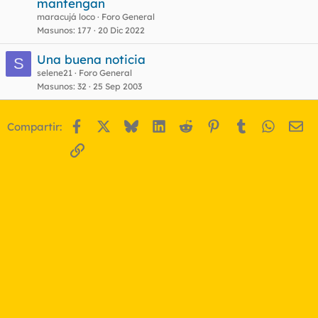
mantengan
maracujá loco
Foro General
Masunos
177
20 Dic 2022
Una buena noticia
S
selene21
Foro General
Masunos
32
25 Sep 2003
Facebook
X
Bluesky
LinkedIn
Reddit
Pinterest
Tumblr
WhatsA
Em
Compartir:
Enlace