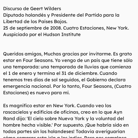
t
o
e
Discurso de Geert Wilders
m
Diputado holandés y Presidente del Partido para la
a
Libertad de los Países Bajos.
25 de septiembre de 2008. Cuatro Estaciones, New York.
Auspiciado por el Hudson Institute
Queridos amigos, Muchas gracias por invitarme. Es grato
estar en Four Seasons. Yo vengo de un país que tiene sólo
una temporada: una temporada de lluvias que comienza
el 1 de enero y termina el 31 de diciembre. Cuando
tenemos tres días de sol seguidos, el Gobierno declara
emergencia nacional. Por lo tanto, Four Seasons, (Cuatro
Estaciones) es nuevo para mí.
Es magnífico estar en New York. Cuando veo los
rascacielos y edificios de oficinas, creo en lo que Ayn
Rand dijo: 'El cielo sobre Nueva York y la voluntad del
hombre hecha visible.' Por supuesto. ¡Que habría sido en
todas partes sin los holandeses! Todavía averiguarían
cómo comprar esta isla a los indios. Pero nos complace