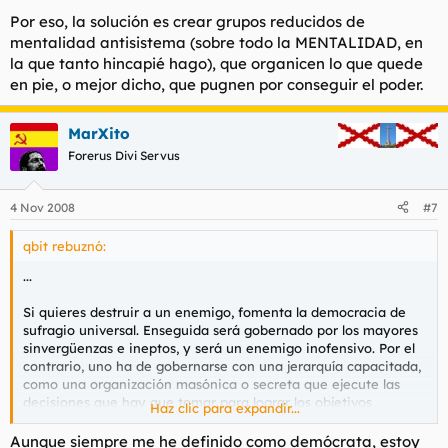
Por eso, la solución es crear grupos reducidos de
mentalidad antisistema (sobre todo la MENTALIDAD, en
la que tanto hincapié hago), que organicen lo que quede
en pie, o mejor dicho, que pugnen por conseguir el poder.
MarXito
Forerus Divi Servus
4 Nov 2008
#7
qbit rebuznó:
...
Si quieres destruir a un enemigo, fomenta la democracia de
sufragio universal. Enseguida será gobernado por los mayores
sinvergüenzas e ineptos, y será un enemigo inofensivo. Por el
contrario, uno ha de gobernarse con una jerarquía capacitada,
como una organización masónica o secreta que ejecute las
decisiones que hay que tomar para lograr los objetivos
Haz clic para expandir...
marcados sin ser molestado por nadie. ¿Acaso las empresas
son democracias?.
Aunque siempre me he definido como demócrata, estoy