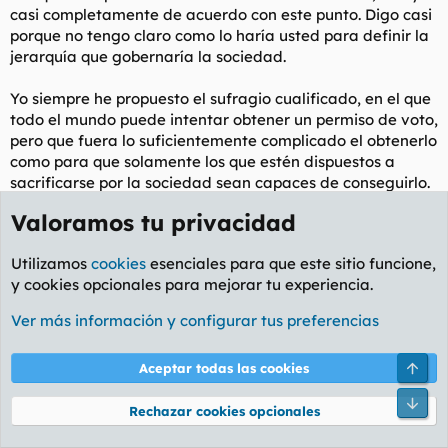
casi completamente de acuerdo con este punto. Digo casi
...
porque no tengo claro como lo haría usted para definir la
jerarquía que gobernaría la sociedad.
Yo siempre he propuesto el sufragio cualificado, en el que
todo el mundo puede intentar obtener un
permiso de voto
,
pero que fuera lo suficientemente complicado el obtenerlo
como para que solamente los que estén dispuestos a
sacrificarse por la sociedad sean capaces de conseguirlo.
Valoramos tu privacidad
tango
T
Asiduo
Utilizamos
cookies
esenciales para que este sitio funcione,
y cookies opcionales para mejorar tu experiencia.
4 Nov 2008
#8
Ver más información y configurar tus preferencias
Ya lo decia Nietzche,"Cuando la democracia llegue a
Europa, la cultura Europea habra muerto."
Arri
Aceptar todas las cookies
No podemos quitar el derecho al voto de todos los
ciudadanos, pero seguramente una democracia
Pie
Rechazar cookies opcionales
ponderada fuese mas justa.
Tanto sabes y tantos meritos has hecho, pues tanto vale