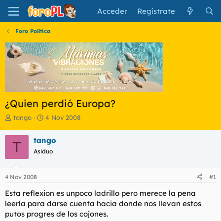
Acceder
Regístrate
Foro Política
¿Quien perdió Europa?
I
F
tango
4 Nov 2008
n
e
i
c
tango
T
c
h
Asiduo
i
a
a
d
d
e
4 Nov 2008
#1
o
i
r
n
Esta reflexion es unpoco ladrillo pero merece la pena
d
i
leerla para darse cuenta hacia donde nos llevan estos
e
c
putos progres de los cojones.
l
i