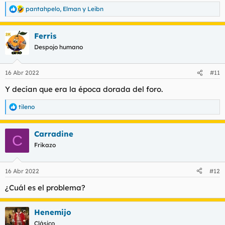
pantahpelo
,
Elman
y
Leibn
R
e
a
Ferris
c
c
Despojo humano
i
o
n
16 Abr 2022
#11
e
s
Y decían que era la época dorada del foro.
:
tileno
R
e
a
Carradine
c
C
c
Frikazo
i
o
n
16 Abr 2022
#12
e
s
¿Cuál es el problema?
:
Henemijo
Clásico