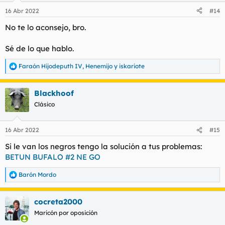
n
16 Abr 2022
#14
e
s
No te lo aconsejo, bro.
:
Sé de lo que hablo.
Faraón Hijodeputh IV
,
Henemijo
y
iskariote
R
e
a
Blackhoof
c
c
Clásico
i
o
n
16 Abr 2022
#15
e
s
Si le van los negros tengo la solución a tus problemas:
:
BETUN BUFALO #2 NE GO
Barón Mordo
R
e
a
cocreta2000
c
c
Maricón por oposición
i