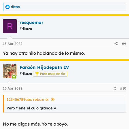
tileno
R
e
a
resquemor
c
R
c
Frikazo
i
o
n
16 Abr 2022
#9
e
s
Ya hay otro hilo hablando de lo mismo.
:
Faraón Hijodeputh IV
Frikazo
Puto asco de tío
16 Abr 2022
#10
123456789abc rebuznó:
Pero tiene el culo grande y
No me digas más. Yo te apoyo.