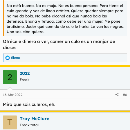
No está buena. No es maja. No es buena persona. Pero tiene el
culo grande y voz de línea erótica. Quiere quedar siempre pero
no me da bola. No bebe alcohol así que nunca baja las
defensas. Enana y tetuda, como debe ser una mujer. Me pone
brutìsimo. Joder qué comida de culo le harìa. Le van los negros.
Una solución quiero.
Ofrécele dinero a ver, comer un culo es un manjar de
dioses
tileno
R
e
a
2022
c
2
c
Freak
i
o
n
16 Abr 2022
#6
e
s
Mira que sois culeros, eh.
:
Troy McClure
T
Freak total