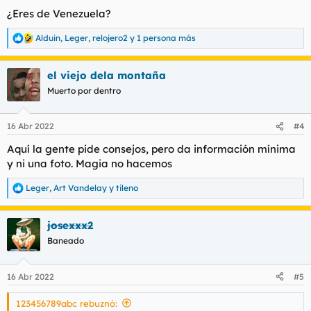
s
¿Eres de Venezuela?
:
Alduin
,
Leger
,
relojero2
y 1 persona más
R
e
a
el viejo dela montaña
c
c
Muerto por dentro
i
o
n
16 Abr 2022
#4
e
s
Aquí la gente pide consejos, pero da información mínima
:
y ni una foto. Magia no hacemos
Leger
,
Art Vandelay
y
tileno
R
e
a
josexxx2
c
c
Baneado
i
o
n
16 Abr 2022
#5
e
s
123456789abc rebuznó:
: