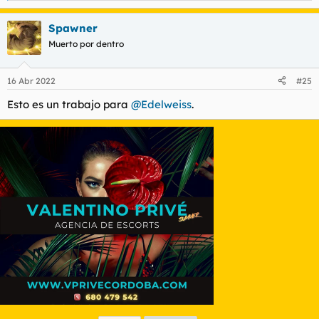
e
a
Spawner
c
c
Muerto por dentro
i
o
n
16 Abr 2022
#25
e
s
Esto es un trabajo para
@Edelweiss
.
: