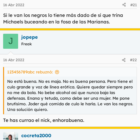
16 Abr 2022
#21
Si le van los negros lo tiene más dado de sí que trina
Michaels buceando en la fosa de las Marianas.
jopepe
J
Freak
16 Abr 2022
#22
123456789abc rebuznó:
No está buena. No es maja. No es buena persona. Pero tiene el
culo grande y voz de línea erótica. Quiere quedar siempre pero
no me da bola. No bebe alcohol así que nunca baja las
defensas. Enana y tetuda, como debe ser una mujer. Me pone
brutìsimo. Joder qué comida de culo le harìa. Le van los negros.
Una solución quiero.
Te has currao el nick, enhorabuena.
cocreta2000