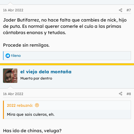
16 Abr 2022
#7
Joder Butifarrez, no hace falta que cambies de nick, hijo
de puta. Es normal querer comerle el culo a las primas
cántabras enanas y tetudas.
Procede sin remilgos.
tileno
R
e
a
el viejo dela montaña
c
c
Muerto por dentro
i
o
n
16 Abr 2022
#8
e
s
2022 rebuznó:
:
Mira que sois culeros, eh.
Has ido de chinas, veluga?