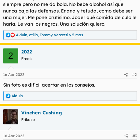
siempre pero no me da bola. No bebe alcohol así que
l
i
nunca baja las defensas. Enana y tetuda, como debe ser
t
o
e
una mujer. Me pone brutìsimo. Joder qué comida de culo le
m
harìa. Le van los negros. Una solución quiero.
a
Alduin
,
otilio
,
Tommy Vercetti
y 5 más
R
e
a
2022
c
2
c
Freak
i
o
n
16 Abr 2022
#2
e
s
Sin foto es difícil acertar en los consejos.
:
Alduin
R
e
a
Vinchen Cushing
c
c
Frikazo
i
o
n
16 Abr 2022
#3
e