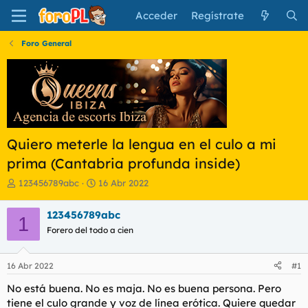
Acceder
Regístrate
Foro General
Quiero meterle la lengua en el culo a mi
prima (Cantabria profunda inside)
I
F
123456789abc
16 Abr 2022
n
e
i
c
123456789abc
1
c
h
Forero del todo a cien
i
a
a
d
d
e
16 Abr 2022
#1
o
i
r
n
No está buena. No es maja. No es buena persona. Pero
d
i
tiene el culo grande y voz de línea erótica. Quiere quedar
e
c