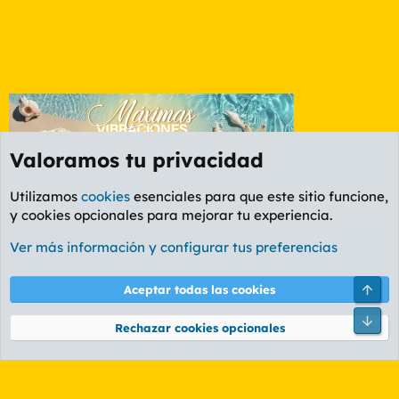
Valoramos tu privacidad
Utilizamos
cookies
esenciales para que este sitio funcione,
y cookies opcionales para mejorar tu experiencia.
Foro General
Ver más información y configurar tus preferencias
Cookies
PL OLDSTYLE AMARILLO
Cambiar fuente
Español (ES)
Arri
Aceptar todas las cookies
Contáctanos
Términos y reglas
Política de privacidad
Ayuda
R
Pie
S
Rechazar cookies opcionales
S
®
Community platform by XenForo
© 2010-2026 XenForo Ltd.