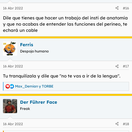
o
n
16 Abr 2022
#16
e
s
Dile que tienes que hacer un trabajo del insti de anatomía
:
y que no acabas de entender las funciones del perineo, te
echará un cable
Ferris
Despojo humano
16 Abr 2022
#17
Tu tranquilizala y dile que "no te vas a ir de la lengua".
Max_Demian
y
TORBE
R
e
a
Der Führer Face
c
c
Freak
i
o
n
16 Abr 2022
#18
e
s