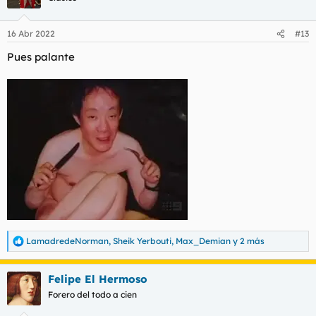
16 Abr 2022
#13
Pues palante
LamadredeNorman
,
Sheik Yerbouti
,
Max_Demian
y 2 más
R
e
a
Felipe El Hermoso
c
c
Forero del todo a cien
i
o