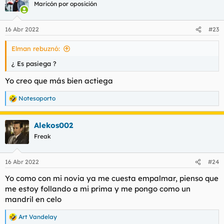
Maricón por oposición
16 Abr 2022
#23
Elman rebuznó:
¿ Es pasiega ?
Yo creo que más bien actiega
Notesoporto
R
e
a
Alekos002
c
c
Freak
i
o
n
16 Abr 2022
#24
e
s
Yo como con mi novia ya me cuesta empalmar, pienso que
:
me estoy follando a mi prima y me pongo como un
mandril en celo
Art Vandelay
R