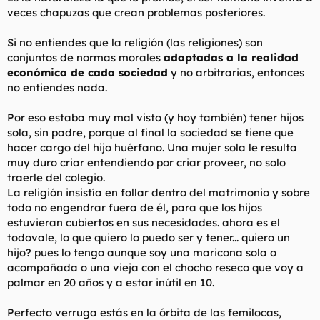
que reciben, y lo que reciben son las órdenes de qué está bien
veces chapuzas que crean problemas posteriores.
y qué no. Lo aceptable y no inaceptable, lo correcto y lo
incorrecto. El bien y el mal, que durante tantos años le
funcionó a la iglesia católica, ahora ha mutado con
Si no entiendes que la religión (las religiones) son
eufemismos pero sigue siendo la misma dicotomía. Lo bueno y
conjuntos de normas morales
adaptadas a la realidad
lo malo, como se ha educado de toda la vida a las bestias, si la
económica de cada sociedad
y no arbitrarias, entonces
mula no tira del carro, zasca, porrascazo. Si la mula se porta
no entiendes nada.
bien y es obediente, se le acaricia la cara y se le da una
zanahoria.
Por eso estaba muy mal visto (y hoy también) tener hijos
El memo de pepetrolax es la mula que ha entendido el bien y
sola, sin padre, porque al final la sociedad se tiene que
el mal, es el típico imbécil que dice lo que le han dicho que
hacer cargo del hijo huérfano. Una mujer sola le resulta
diga, piensa lo que otros quieren que piense. Si un día pensase
muy duro criar entendiendo por criar proveer, no solo
por él mismo, le daría una embolia cerebral. Otro zurraspas de
traerle del colegio.
la vida con las anteojeras y las riendas bien tensas para que no
La religión insistía en follar dentro del matrimonio y sobre
se despiste del camino.
todo no engendrar fuera de él, para que los hijos
estuvieran cubiertos en sus necesidades. ahora es el
todovale, lo que quiero lo puedo ser y tener... quiero un
hijo? pues lo tengo aunque soy una maricona sola o
acompañada o una vieja con el chocho reseco que voy a
palmar en 20 años y a estar inútil en 10.
Perfecto verruga estás en la órbita de las femilocas,