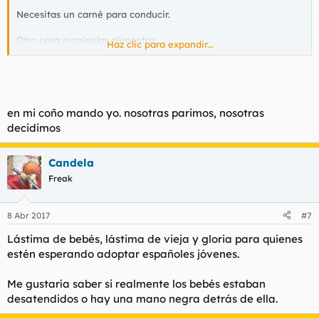
Necesitas un carné para conducir.
Otro para manipular alimentos.
Haz clic para expandir...
Necesitas una licencia para tirar un tabique.
Pero para tener hijos no, para eso hay barra libre.
en mi coño mando yo. nosotras parimos, nosotras
decidimos
Candela
Freak
8 Abr 2017
#7
Lástima de bebés, lástima de vieja y gloria para quienes
estén esperando adoptar españoles jóvenes.
Me gustaría saber si realmente los bebés estaban
desatendidos o hay una mano negra detrás de ella.