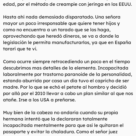
edad, por el método de creampie con jeringa en los EEUU.
l
i
t
o
e
Hasta ahí nada demasiado disparatado. Una señora
m
mayor un poco irresponsable que quiere tener hijos y
a
como no encuentra a un tarado que se los haga,
aprovechando que heredó dineros, se va a donde la
legislación le permita manufacturarlos, ya que en España
tararí que te vi.
Como ocurre siempre retrocediendo un poco en el tiempo
descubrimos mas detalles de la elementa. Incapacitada
laboralmente por trastorno paranoide de la personalidad,
estando aburrida por casa un día tuvo el capricho de ser
madre. Por lo que se echó el petate al hombro y decidió
por allá por el 2010 llevar a cabo un plan similar al que nos
atañe. Irse a los USA a preñarse.
Muy bien de la cabeza no andaría cuando su propia
hermana intentó que la declararan totalmente
incapacitada mentalmente para que así le quitaran el
pasaporte y evitar la chaladura. Como el señor juez