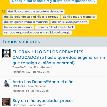
Debes iniciar sesión o registrarte para responder aquí.
E
dakilla acunando a su botella de vodka
t
dakilla dejando salir al hijo a la terraza
dakilla madre ejemplar
i
dakilla quiere imitar a mauricia
dakilla suicidio postparto
q
hediondo subnormal
mummy i'd not love to fuck
u
verruga regalando sugus a la salida del colegio
e
t
Temas similares
a
s
EL GRAN HILO DE LOS CREAMPIES
CADUCADOS (o hasta que edad engendrar sin
que te salga el niño subnormal)
TrozoDeCarne
Foro General
Masunos
132
10 Nov 2025
Anda Los Donuts!!!Anda el niño !!!
SPETNAZ
Foro General
Masunos
53
25 May 2026
Soy un niño ayaculador precós
Monstroid
Foro General