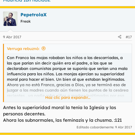
PepetrolaX
Freak
9 Abr 2017
#17
Verruga rebuznó:
Con Franco las mojas robaban los niños a las descarriadas, a
las que parían sin decir quién era el padre, a las que se
declaraban comunistas porque se suponía que serían una mala
influencia para los niños. Las monjas ejercían su superioridad
moral para hacer el bien. Un bien al que estaban legitimadas.
Ahora ya no está Franco, gracias a Dios, ya se terminó eso de
juzgar a las madres cuando aún tienen los puntos de la cesárea
recientes , ya nadie roba niños a madres legitimadas por esa
Haz clic para expandir...
moralidad superior que en cada época solo poseen unos pocos
privilegiados.
Antes la superioridad moral la tenía la Iglesia y las
personas decentes.
Ahora los subnormales, las feminazis y la chusma. :121
Editado cobardemente:
9 Abr 2017