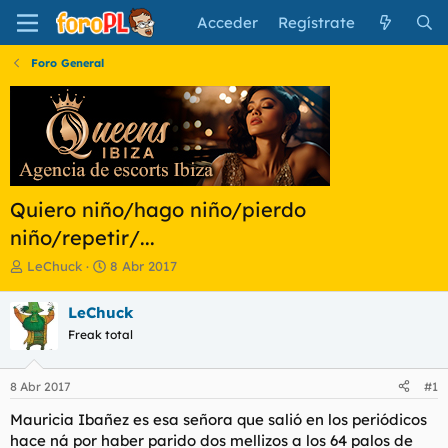
Acceder
Regístrate
Foro General
Quiero niño/hago niño/pierdo
niño/repetir/...
I
F
LeChuck
8 Abr 2017
n
e
i
c
LeChuck
c
h
Freak total
i
a
a
d
d
e
8 Abr 2017
#1
o
i
r
n
Mauricia Ibañez es esa señora que salió en los periódicos
d
i
hace ná por haber parido dos mellizos a los 64 palos de
e
c