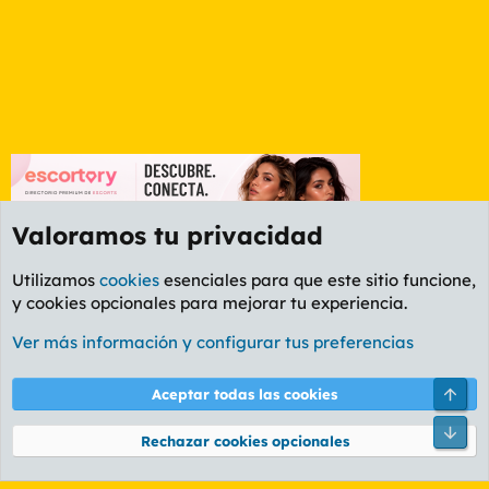
Valoramos tu privacidad
Utilizamos
cookies
esenciales para que este sitio funcione,
y cookies opcionales para mejorar tu experiencia.
Foro General
Ver más información y configurar tus preferencias
Cookies
PL OLDSTYLE AMARILLO
Cambiar fuente
Español (ES)
Arri
Aceptar todas las cookies
Contáctanos
Términos y reglas
Política de privacidad
Ayuda
R
Pie
S
Rechazar cookies opcionales
S
®
Community platform by XenForo
© 2010-2026 XenForo Ltd.