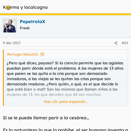
K
rma y localcogno
PepetrolaX
Freak
9 Abr 2017
#22
Verruga rebuznó:
¿Pero qué dices, payaso? Si la ciencia permite que las agüelas
puedan parir dónde está el problema. A las mujeres de 13 años
que paren se las quita a la cría porque son demasiado
inmaduras, a las viejas se les quitan las crías porque son
demasiado maduras. ¿Pero quién, o qué, es el que decide lo
que está bien o mal? Son los mismos que llaman niñas a las
mujeres de 13, los que deciden que 64 son muchos.
Haz clic para expandir...
¿Pero quiénes son esos seres superiores que deciden lo que
está bien y lo que no? Esos ingenieros sociales que construyen
sociedades aplicando las normas ISO de la moralidad. Moldean
Si se le puede llamar parir a la cesárea...
las sociedades a su voluntad, imbéciles como pepetrolax
actúan como antenas repetidoras de las ondas que esparcen lo
Es la naturaleza la que lo prohibe, el ser humano inventa a