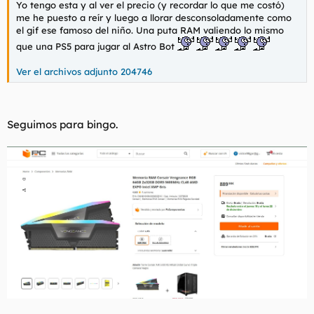
Yo tengo esta y al ver el precio (y recordar lo que me costó)
l
i
me he puesto a reír y luego a llorar desconsoladamente como
t
o
el gif ese famoso del niño. Una puta RAM valiendo lo mismo
e
que una PS5 para jugar al Astro Bot
m
a
Ver el archivos adjunto 204746
Seguimos para bingo.