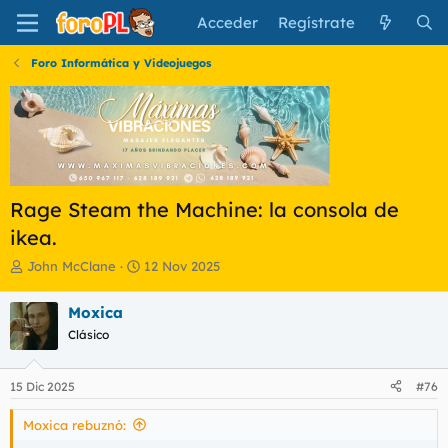
Acceder
Regístrate
Foro Informática y Videojuegos
Rage Steam the Machine: la consola de
ikea.
I
F
John McClane
12 Nov 2025
n
e
i
c
Moxica
c
h
Clásico
i
a
a
d
d
e
15 Dic 2025
#76
o
i
r
n
Moxica rebuznó:
d
i
e
c