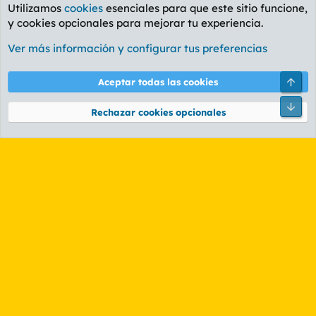
Utilizamos
cookies
esenciales para que este sitio funcione,
y cookies opcionales para mejorar tu experiencia.
Foro Informática y Videojuegos
Ver más información y configurar tus preferencias
Cookies
PL OLDSTYLE AMARILLO
Cambiar fuente
Español (ES)
Arri
Aceptar todas las cookies
Contáctanos
Términos y reglas
Política de privacidad
Ayuda
R
Pie
S
Rechazar cookies opcionales
S
®
Community platform by XenForo
© 2010-2026 XenForo Ltd.