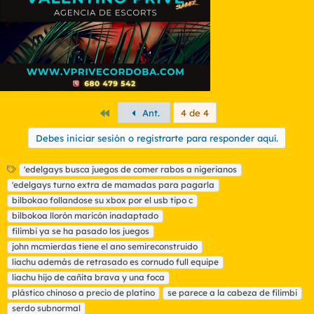
Primero
Ant.
4 de 4
Debes iniciar sesión o registrarte para responder aquí.
E
'edelgays busca juegos de comer rabos a nigerianos
t
'edelgays turno extra de mamadas para pagarla
i
bilbokao follandose su xbox por el usb tipo c
q
bilbokoa llorón maricón inadaptado
u
filimbi ya se ha pasado los juegos
e
t
john mcmierdas tiene el ano semireconstruido
a
liachu además de retrasado es cornudo full equipe
s
liachu hijo de cañita brava y una foca
plástico chinoso a precio de platino
se parece a la cabeza de filimbi
serdo subnormal