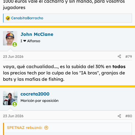
1000 euros vale el cacharro y sin mando, para vosotros
jugadores
CenobitaBorracho
R
e
a
John McClane
c
c
I ❤ Alfonso
i
o
n
23 Jun 2026
#79
e
s
vaya, qué cachualidad...., es la subida del 30% en
todos
:
los precios tech por la culpa de los "IA bros", granjas de
bots y las mafias de fishing.
cocreta2000
Maricón por oposición
23 Jun 2026
#80
SPETNAZ rebuznó: