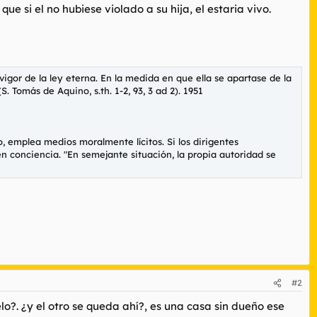
que si el no hubiese violado a su hija, el estaria vivo.
vigor de la ley eterna. En la medida en que ella se apartase de la
S. Tomás de Aquino, s.th. 1-2, 93, 3 ad 2). 1951
, emplea medios moralmente lícitos. Si los dirigentes
n conciencia. "En semejante situación, la propia autoridad se
#2
?. ¿y el otro se queda ahí?, es una casa sin dueño ese