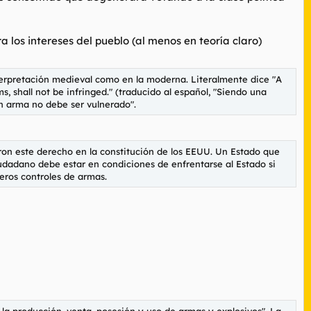
a los intereses del pueblo (al menos en teoría claro)
erpretación medieval como en la moderna. Literalmente dice "
A
s, shall not be infringed.
" (traducido al español, "Siendo una
un arma no debe ser vulnerado".
ron este derecho en la constitución de los EEUU. Un Estado que
iudadano debe estar en condiciones de enfrentarse al Estado si
veros controles de armas.
 la producción, venta, posesión y uso de armas y explosivos". La