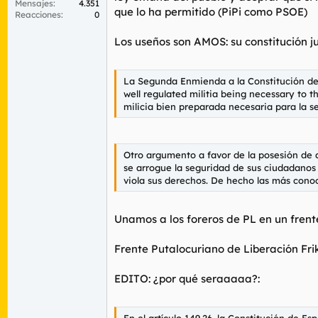
Mensajes
4.351
que lo ha permitido (PiPi como PSOE)
Reacciones
0
Los useños son AMOS: su constitución ju
La Segunda Enmienda a la Constitución de 
well regulated militia being necessary to th
milicia bien preparada necesaria para la s
Otro argumento a favor de la posesión de 
se arrogue la seguridad de sus ciudadanos 
viola sus derechos. De hecho las más conoc
Unamos a los foreros de PL en un frent
Frente Putalocuriano de Liberación Fri
EDITO: ¿por qué seraaaaa?:
En el artículo 149.26, la Constitución de E