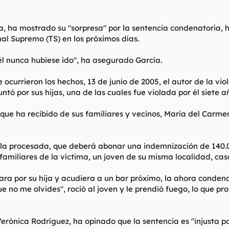
 ha mostrado su "sorpresa" por la sentencia condenatoria, he
unal Supremo (TS) en los próximos días.
r él nunca hubiese ido", ha asegurado García.
e ocurrieron los hechos, 13 de junio de 2005, el autor de la vi
tó por sus hijas, una de las cuales fue violada por él siete a
que ha recibido de sus familiares y vecinos, María del Carme
 la procesada, que deberá abonar una indemnización de 140.
familiares de la víctima, un joven de su misma localidad, cas
ara por su hija y acudiera a un bar próximo, la ahora condena
que no me olvides", roció al joven y le prendió fuego, lo que p
 Verónica Rodríguez, ha opinado que la sentencia es "injusta 