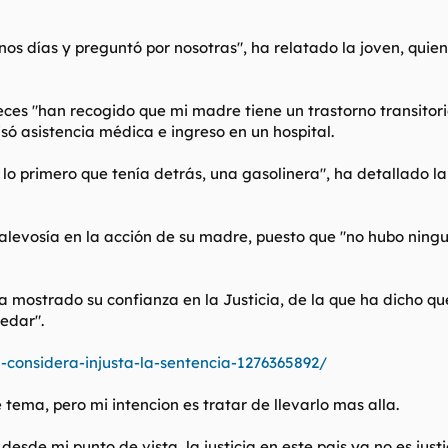
enos días y preguntó por nosotras", ha relatado la joven, qui
ueces "han recogido que mi madre tiene un trastorno transitor
isó asistencia médica e ingreso en un hospital.
lo primero que tenía detrás, una gasolinera", ha detallado l
alevosía en la acción de su madre, puesto que "no hubo ning
a mostrado su confianza en la Justicia, de la que ha dicho qu
edar".
ja-considera-injusta-la-sentencia-1276365892/
tema, pero mi intencion es tratar de llevarlo mas alla.
desde mi punto de vista, la justicia en este pais ya no es just