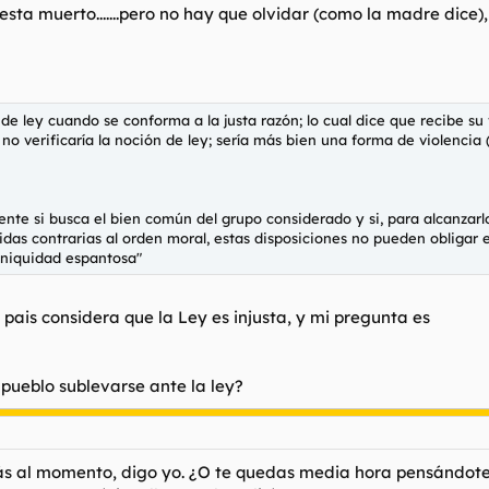
esta muerto.......pero no hay que olvidar (como la madre dice), 
e ley cuando se conforma a la justa razón; lo cual dice que recibe su 
 no verificaría la noción de ley; sería más bien una forma de violencia (
ente si busca el bien común del grupo considerado y si, para alcanzarlo
as contrarias al orden moral, estas disposiciones no pueden obligar e
iniquidad espantosa"
pais considera que la Ley es injusta, y mi pregunta es
pueblo sublevarse ante la ley?
ás al momento, digo yo. ¿O te quedas media hora pensándotelo