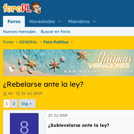
Foros
Novedades
Miembros
Nuevos mensajes
Buscar en foros
Foros
GENERAL
Foro Política
¿Rebelarse ante la ley?
I
F
88
25 Jul 2009
n
e
1
2
Sig.
i
c
c
h
i
a
25 Jul 2009
a
8
d
¿Sublevelarse ante la ley?
d
e
o
i