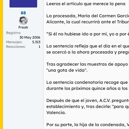
r
n
Leeros el articulo que merece la pena
d
i
88
e
c
La procesada, María del Carmen García,
l
i
Alicante, la cual recurrirá ante el Trib
t
o
Freak
e
Registro
m
“Si él no hubiese ido a por mí, yo a po
30 May 2006
a
Mensajes
5.313
La sentencia refleja que el día en el qu
Reacciones
1
se acercó a la ahora procesada y pregun
Tras agradecer las muestras de apoyo 
"una gota de vida".
La sentencia condenatoria recoge que
durante los próximos quince años a los 
Después de que el joven, A.C.V. pregunt
establecimiento y, tras decirle: "para 
Valencia.
Por su parte, la hija de la condenada,