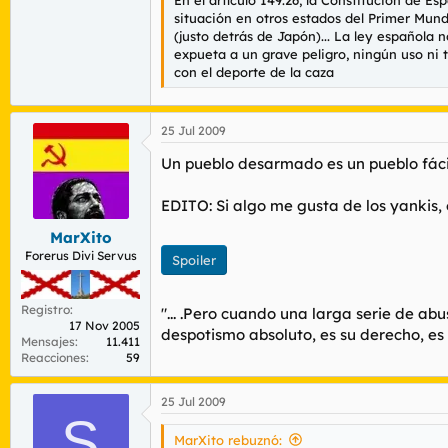
situación en otros estados del Primer Mund
(justo detrás de Japón)... La ley española
expueta a un grave peligro, ningún uso ni 
con el deporte de la caza
25 Jul 2009
Un pueblo desarmado es un pueblo fáci
EDITO: Si algo me gusta de los yankis, 
MarXito
Forerus Divi Servus
Spoiler
Registro
"... .Pero cuando una larga serie de ab
17 Nov 2005
despotismo absoluto, es su derecho, es
Mensajes
11.411
Reacciones
59
25 Jul 2009
S
MarXito rebuznó: