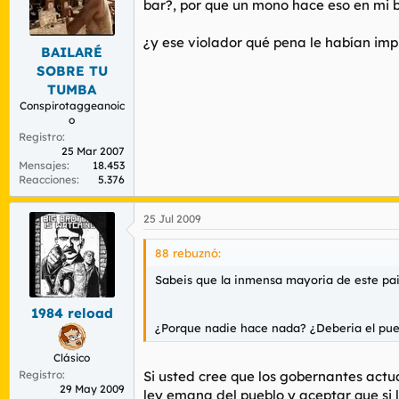
bar?, por que un mono hace eso en mi b
¿y ese violador qué pena le habían imp
BAILARÉ
SOBRE TU
TUMBA
Conspirotaggeanoic
o
Registro
25 Mar 2007
Mensajes
18.453
Reacciones
5.376
25 Jul 2009
88 rebuznó:
Sabeis que la inmensa mayoria de este pais
1984 reload
¿Porque nadie hace nada? ¿Deberia el pueb
Clásico
Registro
Si usted cree que los gobernantes actu
29 May 2009
ley emana del pueblo y aceptar que si 