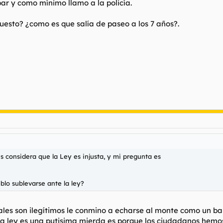
ar y como mínimo llamo a la policía.
uesto? ¿como es que salía de paseo a los 7 años?.
 considera que la Ley es injusta, y mi pregunta es
lo sublevarse ante la ley?
ales son ilegítimos le conmino a echarse al monte como un ba
la ley es una putisima mierda es porque los ciudadanos hemo