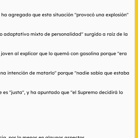
en ha agregado que esta situación "provocó una explosión"
io adaptativo mixto de personalidad" surgido a raíz de la
a joven al explicar que lo quemó con gasolina porque "era
una intención de matarlo" porque "nadie sabía que estaba
e es "justa", y ha apuntado que "el Supremo decidirá lo
icia, por lo menos en algunos aspectos.