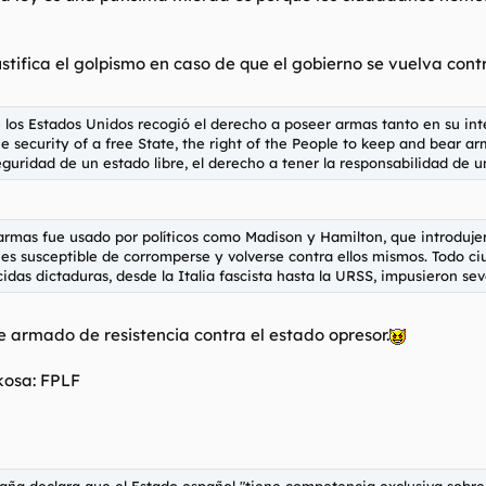
stifica el golpismo en caso de que el gobierno se vuelva contr
los Estados Unidos recogió el derecho a poseer armas tanto en su int
e security of a free State, the right of the People to keep and bear arm
eguridad de un estado libre, el derecho a tener la responsabilidad de 
armas fue usado por políticos como Madison y Hamilton, que introduje
es susceptible de corromperse y volverse contra ellos mismos. Todo c
idas dictaduras, desde la Italia fascista hasta la URSS, impusieron se
e armado de resistencia contra el estado opresor.
kosa: FPLF
spaña declara que el Estado español "tiene competencia exclusiva sobre