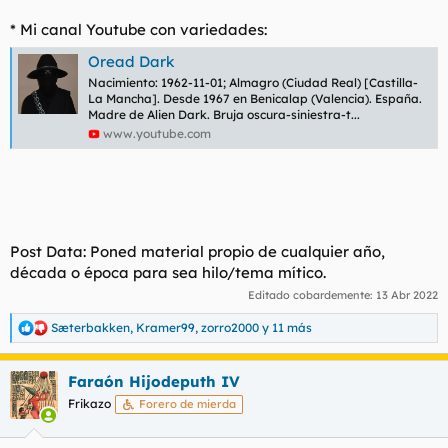
* Mi canal Youtube con variedades:
Oread Dark
Nacimiento: 1962-11-01; Almagro (Ciudad Real) [Castilla-
La Mancha]. Desde 1967 en Benicalap (Valencia). España.
Madre de Alien Dark. Bruja oscura-siniestra-t...
www.youtube.com
Post Data: Poned material propio de cualquier año,
década o época para sea hilo/tema mítico.
Editado cobardemente:
13 Abr 2022
Sæterbakken
,
Kramer99
,
zorro2000
y 11 más
R
e
a
Faraón Hijodeputh IV
c
c
Frikazo
Forero de mierda
i
o
n