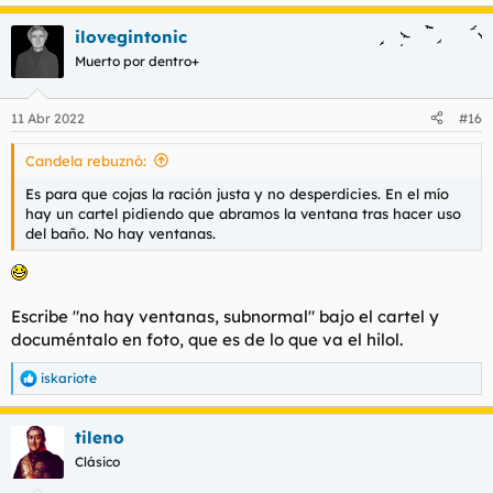
e
a
ilovegintonic
c
c
Muerto por dentro+
i
o
n
11 Abr 2022
#16
e
s
Candela rebuznó:
:
Es para que cojas la ración justa y no desperdicies. En el mío
hay un cartel pidiendo que abramos la ventana tras hacer uso
del baño. No hay ventanas.
Escribe "no hay ventanas, subnormal" bajo el cartel y
documéntalo en foto, que es de lo que va el hilol.
iskariote
R
e
a
tileno
c
c
Clásico
i
o