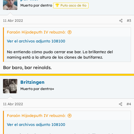
c
Muerto por dentro
Puto asco de tío
i
o
n
11 Abr 2022
#3
e
s
Faraón Hijodeputh IV rebuznó:
:
Ver el archivos adjunto 108100
No entiendo cómo pudo cerrar ese bar. La brillantez del
naming está a la altura de los clones de butifarrez.
Bar baro, bar reinolds.
Britzingen
Muerto por dentro+
11 Abr 2022
#4
Faraón Hijodeputh IV rebuznó:
Ver el archivos adjunto 108100