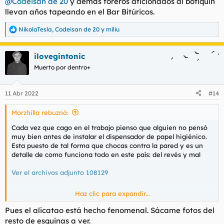
@Codeisan de 20
y demás foreros aficionados al botiquín
llevan años tapeando en el Bar Bitúricos.
NikolaTesla
,
Codeisan de 20
y
miliu
R
e
a
ilovegintonic
c
c
Muerto por dentro+
i
o
n
11 Abr 2022
#14
e
s
Morzhilla rebuznó:
:
Cada vez que cago en el trabajo pienso que alguien no pensó
muy bien antes de instalar el dispensador de papel higiénico.
Esta puesto de tal forma que chocas contra la pared y es un
detalle de como funciona todo en este país: del revés y mal
Ver el archivos adjunto 108129
Haz clic para expandir...
Buenos dias
Pues el alicatao está hecho fenomenal. Sácame fotos del
resto de esquinas a ver.