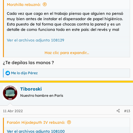
Avenida Burjassot (al parecer buscando a alguien previamente
Morzhilla rebuznó:
:
comunicados por guardas de seguridad de tranvía), pasando
por las vías del tranvía y posicionándose en la puerta de
Cada vez que cago en el trabajo pienso que alguien no pensó
Consum:
muy bien antes de instalar el dispensador de papel higiénico.
Ver el archivos adjunto 108119
Esta puesto de tal forma que chocas contra la pared y es un
detalle de como funciona todo en este país: del revés y mal
Entonces mi hijo estratégicamente andó rápidamente por la
parte de la parada avanzando entre la gente para aproximarse
Ver el archivos adjunto 108129
sigilosamente cual ninja hacia el coche policial para cercanas
fotos del vehículo policial realizarlas, arriesgándose
Haz clic para expandir...
temerariamente a sospechas crearlas en los propios agentes
Buenos dias
policiales:
¿Te depilas las manos ?
Ver el archivos adjunto 108120
Ver el archivos adjunto
108121
Ver el archivos adjunto 108122
Ver el archivos adjunto
Me lo dijo Pérez
R
108123
e
Ver el archivos adjunto 108124
a
Tiboroski
c
Fotografía creada en el momento preciso pues el coche policial
c
Nuestro hombre en París
marchaba en movimiento hacia una avenida:
i
o
Ver el archivos adjunto 108125
n
11 Abr 2022
#13
e
s
Faraón Hijodeputh IV rebuznó:
:
Ver el archivos adjunto 108100