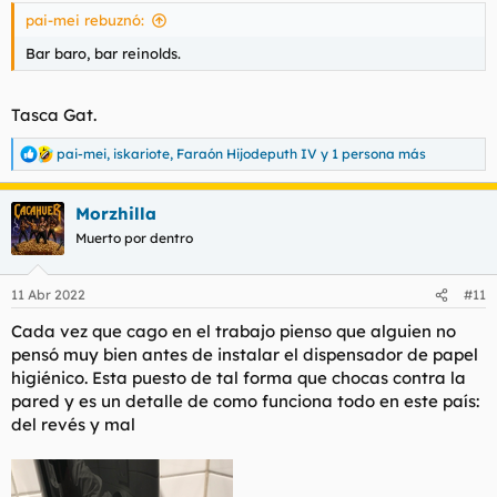
pai-mei rebuznó:
En la mayoría (casi totalidad) de forochats semanales, foreros
y foreras ponen material multimedia propio (por lo general
Bar baro, bar reinolds.
fotos) de cualquier índole sin recorrido pues cuando ponen el
candado al forochat terminándose el asunto; no es
desarrollado. Cantidad de historias con fotos de foreros y
Tasca Gat.
foreras, perdidas semanalmente durante años en forochats.
pai-mei
,
iskariote
,
Faraón Hijodeputh IV
y 1 persona más
R
Así pues en vez de ponerlo en los forochats, pues en este hilo.
e
a
Morzhilla
c
c
Muerto por dentro
i
Contaré con imágenes un par de casos los cuales le sucedieron
o
a mi hijo mayor (Alien Dark) el pasado fin de semana.
n
11 Abr 2022
#11
e
s
Primer relato. El sábado por la mañana fue andando hacia una
Cada vez que cago en el trabajo pienso que alguien no
:
tienda de disfraces, pelucas, gorros, sombreros, complementos,
pensó muy bien antes de instalar el dispensador de papel
accesorios, caretas, máscaras, frikismos, etc en el centro de
higiénico. Esta puesto de tal forma que chocas contra la
Valencia a por un bastón de plástico duro de cierto tamaño
pared y es un detalle de como funciona todo en este país:
(después en el domicilio se percató de podía desmontarse por
del revés y mal
en medio) el cual simula una cobra enroscada:
Ver el archivos adjunto 108071