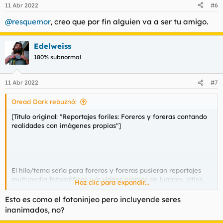
n
11 Abr 2022
#6
e
s
@resquemor
, creo que por fin alguien va a ser tu amigo.
:
Edelweiss
180% subnormal
11 Abr 2022
#7
Oread Dark rebuznó:
[Título original: "Reportajes foriles: Foreros y foreras contando
realidades con imágenes propias"]
El hilo/tema sería para foreros y foreras pusieran reportajes
multimedia fotográficos y/o vídeos propios de lugares, sitios,
Haz clic para expandir...
sucesos, movidas, eventos, historias, aventuras, curiosidades,
etc o de algún contexto determinado.
Esto es como el fotoninjeo pero incluyende seres
inanimados, no?
Las fotos y/o vídeos serían de cualquier año o década.