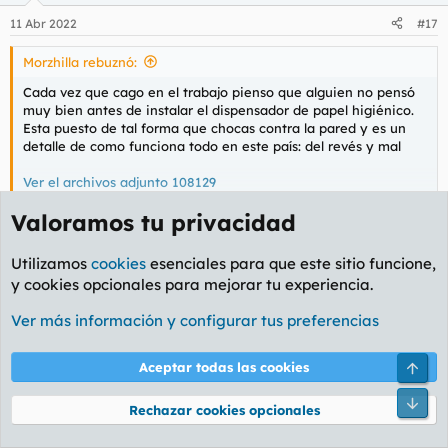
n
11 Abr 2022
#17
e
s
Morzhilla rebuznó:
:
Cada vez que cago en el trabajo pienso que alguien no pensó
muy bien antes de instalar el dispensador de papel higiénico.
Esta puesto de tal forma que chocas contra la pared y es un
detalle de como funciona todo en este país: del revés y mal
Ver el archivos adjunto 108129
Valoramos tu privacidad
Haz clic para expandir...
Buenos dias
Limpiarse el culo con esa mierda de papel que ponen en
Utilizamos
cookies
esenciales para que este sitio funcione,
todos los curros....
y cookies opcionales para mejorar tu experiencia.
Yo siempre me he llevado el papel higiénico de casa, que
Ver más información y configurar tus preferencias
no somos animales, por favor...
SENATOR
,
Lebrom
,
Morzhilla
y 1 persona más
R
Aceptar todas las cookies
e
a
Alduin
Rechazar cookies opcionales
c
c
Frikazo
i