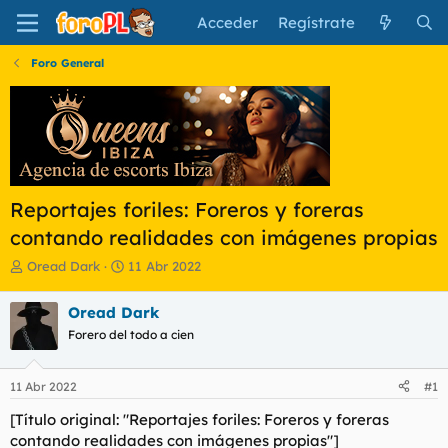
Acceder
Regístrate
Foro General
Reportajes foriles: Foreros y foreras
contando realidades con imágenes propias
I
F
Oread Dark
11 Abr 2022
n
e
i
c
Oread Dark
c
h
Forero del todo a cien
i
a
a
d
d
e
11 Abr 2022
#1
o
i
r
n
[Título original: "Reportajes foriles: Foreros y foreras
d
i
contando realidades con imágenes propias"]
e
c