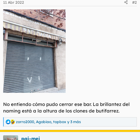
11 Abr 2022
#2
e
s
:
No entiendo cómo pudo cerrar ese bar. La brillantez del
naming está a la altura de los clones de butifarrez.
zorro2000
,
Agobiao
,
topbox
y 3 más
R
e
a
pai-mei
c