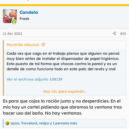
Candela
Freak
11 Abr 2022
#15
Morzhilla rebuznó:
Cada vez que cago en el trabajo pienso que alguien no pensó
muy bien antes de instalar el dispensador de papel higiénico.
Esta puesto de tal forma que chocas contra la pared y es un
detalle de como funciona todo en este país: del revés y mal
Ver el archivos adjunto 108129
Haz clic para expandir...
Buenos dias
Es para que cojas la ración justa y no desperdicies. En el
mío hay un cartel pidiendo que abramos la ventana tras
hacer uso del baño. No hay ventanas.
spizo
,
Travelord
,
redpo
y 1 persona más
R