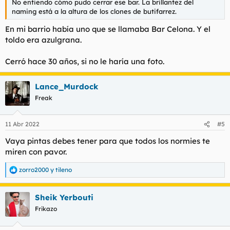
No entiendo cómo pudo cerrar ese bar. La brillantez del
naming está a la altura de los clones de butifarrez.
En mi barrio había uno que se llamaba Bar Celona. Y el
toldo era azulgrana.
Cerró hace 30 años, si no le haría una foto.
Lance_Murdock
Freak
11 Abr 2022
#5
Vaya pintas debes tener para que todos los normies te
miren con pavor.
zorro2000
y
tileno
R
e
a
Sheik Yerbouti
c
c
Frikazo
i
o