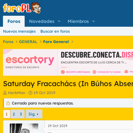
Foros
Novedades
Miembros
Nuevos mensajes
Buscar en foros
Foros
GENERAL
Foro General
Saturday Fracachács (In Búhos Absen
I
F
HerbMan
19 Oct 2019
n
e
i
Cerrado para nuevas respuestas.
c
c
h
i
a
1
2
3
Sig.
a
d
d
e
19 Oct 2019
o
i