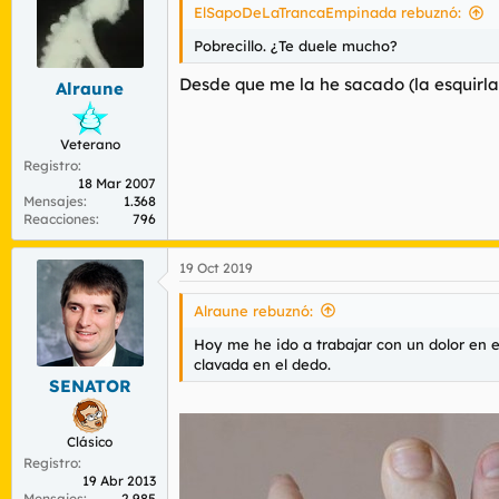
i
ElSapoDeLaTrancaEmpinada rebuznó:
o
n
Pobrecillo. ¿Te duele mucho?
e
s
Desde que me la he sacado (la esquirl
Alraune
:
Veterano
Registro
18 Mar 2007
Mensajes
1.368
Reacciones
796
19 Oct 2019
Alraune rebuznó:
Hoy me he ido a trabajar con un dolor en e
clavada en el dedo.
SENATOR
Clásico
Registro
19 Abr 2013
Mensajes
2.985