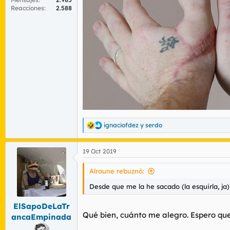
Reacciones
2.588
ignaciofdez
y
serdo
R
e
a
19 Oct 2019
c
c
i
Alraune rebuznó:
o
n
Desde que me la he sacado (la esquirla, j
e
s
ElSapoDeLaTr
:
Qué bien, cuánto me alegro. Espero que
ancaEmpinada