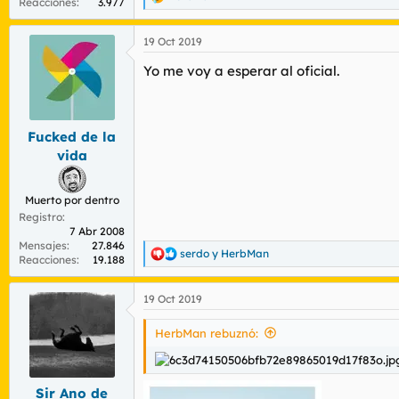
R
Reacciones
3.977
e
a
19 Oct 2019
c
c
Yo me voy a esperar al oficial.
i
o
n
e
s
Fucked de la
:
vida
Muerto por dentro
Registro
7 Abr 2008
Mensajes
27.846
serdo
y
HerbMan
R
Reacciones
19.188
e
a
19 Oct 2019
c
c
i
HerbMan rebuznó:
o
n
e
s
Sir Ano de