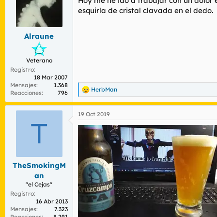
Hoy me he ido a trabajar con un dolor 
i
o
esquirla de cristal clavada en el dedo.
n
e
s
Alraune
:
Veterano
Registro
18 Mar 2007
Mensajes
1.368
HerbMan
R
Reacciones
796
e
a
19 Oct 2019
c
T
c
i
o
n
e
s
TheSmokingM
:
an
"el Cejas"
Registro
16 Abr 2013
Mensajes
7.323
Reacciones
8.291