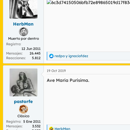
r
n
d
i
e
c
l
i
t
o
HerbMan
e
m
Muerto por dentro
a
Registro
12 Jun 2011
Mensajes
26.445
redpo
y
ignaciofdez
R
Reacciones
5.812
e
a
19 Oct 2019
c
c
Ave María Purísima.
i
o
n
e
s
pastorfe
:
Clásico
Registro
5 Ene 2011
Mensajes
3.532
HerbMan