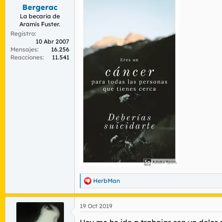
:
Bergerac
La becaria de
Aramís Fuster.
Registro
10 Abr 2007
Mensajes
16.256
Reacciones
11.541
HerbMan
R
e
a
19 Oct 2019
c
c