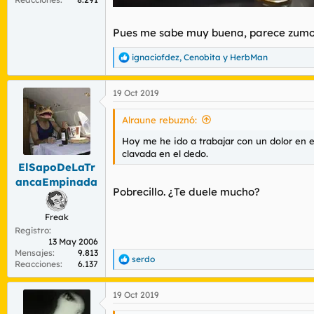
Pues me sabe muy buena, parece zumo y 
ignaciofdez
,
Cenobita
y
HerbMan
R
e
a
19 Oct 2019
c
c
i
Alraune rebuznó:
o
n
Hoy me he ido a trabajar con un dolor en e
e
clavada en el dedo.
s
ElSapoDeLaTr
:
ancaEmpinada
Pobrecillo. ¿Te duele mucho?
Freak
Registro
13 May 2006
Mensajes
9.813
serdo
R
Reacciones
6.137
e
a
19 Oct 2019
c
c