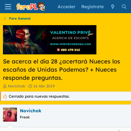
Acceder
Regístrate
Foro General
Se acerca el día 28 ¿acertará Nueces los
escaños de Unidas Podemos? + Nueces
responde preguntas.
I
F
Novichok
16 Abr 2019
n
e
Cerrado para nuevas respuestas.
i
c
c
h
i
a
Novichok
a
d
d
Freak
e
o
i
r
n