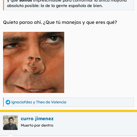
absoluta posible: la de la gente española de bien.
Quieto parao ahí. ¿Que tú manejas y que eres qué?
ignaciofdez
y
Theo de Valencia
R
e
a
curro jimenez
c
c
Muerto por dentro
i
o