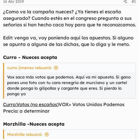
16 Abr 2019
#1
d
i
e
c
¿Como va la campaña nueces? ¿Ya tienes el escaño
l
i
asegurado? Cuando estés en el congreso pregunta a sus
t
o
señorías si han hecho caca hoy para que te reconozcamos.
e
m
a
Edit: venga va, voy poniendo aquí las apuestas. Si alguno
se apunta a alguna de las dichas, que lo diga y le meto.
Curro - Nueces acepta
curro jimenez rebuznó:
Vox saca más votos que podemos. Aquí va mi apuesta. Si gano
pones una foto con tu cara renegria de murciano y un cartel
donde ponga lo gilipollas y cargante que eres. Si pierdo lo
pongo yo
Curro:Votos (no escaños
)VOX> Votos Unidas Podemos
Precio: a determinar
Morzhilla -Nueces acepta
Morzhilla rebuznó: