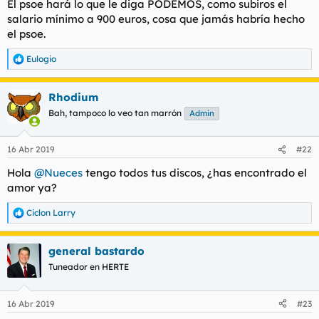
El psoe hará lo que le diga PODEMOS, como subiros el
salario mínimo a 900 euros, cosa que jamás habría hecho
el psoe.
Eulogio
R
e
a
Rhodium
c
c
Bah, tampoco lo veo tan marrón
Admin
i
o
n
16 Abr 2019
#22
e
s
Hola
@Nueces
tengo todos tus discos, ¿has encontrado el
:
amor ya?
Ciclon Larry
R
e
a
general bastardo
c
c
Tuneador en HERTE
i
o
n
16 Abr 2019
#23
e