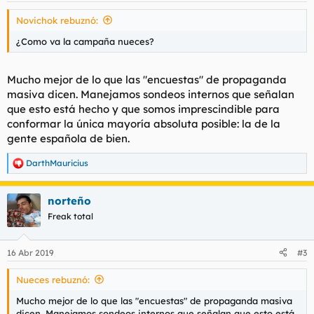
Novichok rebuznó:
¿Como va la campaña nueces?
Mucho mejor de lo que las "encuestas" de propaganda
masiva dicen. Manejamos sondeos internos que señalan
que esto está hecho y que somos imprescindible para
conformar la única mayoría absoluta posible: la de la
gente española de bien.
DarthMauricius
R
e
a
norteño
c
c
Freak total
i
o
n
16 Abr 2019
#3
e
s
Nueces rebuznó:
:
Mucho mejor de lo que las "encuestas" de propaganda masiva
dicen. Manejamos sondeos internos que señalan que esto está