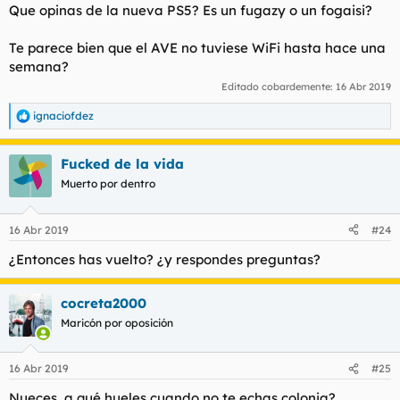
s
Que opinas de la nueva PS5? Es un fugazy o un fogaisi?
:
Te parece bien que el AVE no tuviese WiFi hasta hace una
semana?
Editado cobardemente:
16 Abr 2019
ignaciofdez
R
e
a
Fucked de la vida
c
c
Muerto por dentro
i
o
n
16 Abr 2019
#24
e
s
¿Entonces has vuelto? ¿y respondes preguntas?
:
cocreta2000
Maricón por oposición
16 Abr 2019
#25
Nueces, a qué hueles cuando no te echas colonia?