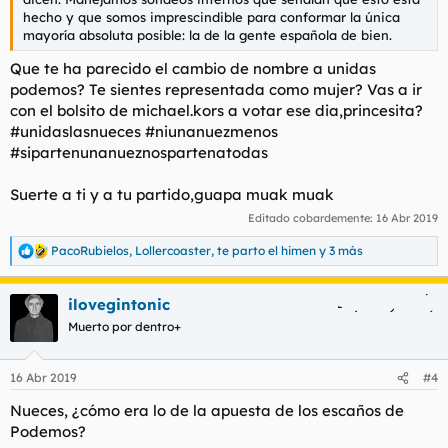
hecho y que somos imprescindible para conformar la única
mayoría absoluta posible: la de la gente española de bien.
Que te ha parecido el cambio de nombre a unidas
podemos? Te sientes representada como mujer? Vas a ir
con el bolsito de michael.kors a votar ese dia,princesita?
#unidaslasnueces #niunanuezmenos
#sipartenunanueznospartenatodas
Suerte a ti y a tu partido,guapa muak muak
Editado cobardemente:
16 Abr 2019
PacoRubielos
,
Lollercoaster
,
te parto el himen
y 3 más
R
e
a
ilovegintonic
c
c
Muerto por dentro+
i
o
n
16 Abr 2019
#4
e
s
Nueces, ¿cómo era lo de la apuesta de los escaños de
:
Podemos?