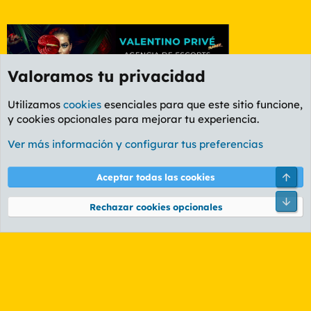
Valoramos tu privacidad
Utilizamos
cookies
esenciales para que este sitio funcione,
y cookies opcionales para mejorar tu experiencia.
Foro General
Ver más información y configurar tus preferencias
Cookies
PL OLDSTYLE AMARILLO
Cambiar fuente
Español (ES)
Arri
Aceptar todas las cookies
Contáctanos
Términos y reglas
Política de privacidad
Ayuda
R
Pie
S
Rechazar cookies opcionales
S
®
Community platform by XenForo
© 2010-2026 XenForo Ltd.