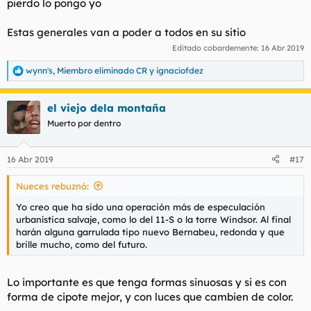
pierdo lo pongo yo
Estas generales van a poder a todos en su sitio
Editado cobardemente:
16 Abr 2019
wynn's
,
Miembro eliminado CR
y
ignaciofdez
R
e
a
el viejo dela montaña
c
c
Muerto por dentro
i
o
n
16 Abr 2019
#17
e
s
Nueces rebuznó:
:
Yo creo que ha sido una operación más de especulación
urbanística salvaje, como lo del 11-S o la torre Windsor. Al final
harán alguna garrulada tipo nuevo Bernabeu, redonda y que
brille mucho, como del futuro.
Lo importante es que tenga formas sinuosas y si es con
forma de cipote mejor, y con luces que cambien de color.