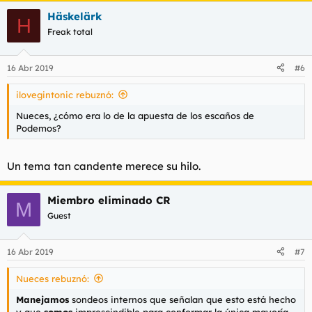
Häskelärk
H
Freak total
16 Abr 2019
#6
ilovegintonic rebuznó:
Nueces, ¿cómo era lo de la apuesta de los escaños de
Podemos?
Un tema tan candente merece su hilo.
Miembro eliminado CR
M
Guest
16 Abr 2019
#7
Nueces rebuznó:
Manejamos
sondeos internos que señalan que esto está hecho
y que
somos
imprescindible para conformar la única mayoría