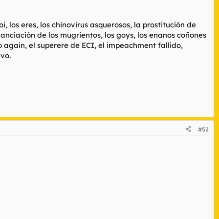
 los eres, los chinovirus asquerosos, la prostitución de
nanciación de los mugrientos, los goys, los enanos coñones
o again, el superere de ECI, el impeachment fallido,
evo.
#52