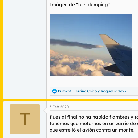
Imágen de "fuel dumping"
kumxot
,
Perrino Chico
y
RogueTrade27
R
e
a
3 Feb 2020
c
T
c
Pues al final no ha habido fiambres y 
i
o
tenemos que meternos en un zarrio de 
n
que estrelló el avión contra un monte.
e
s