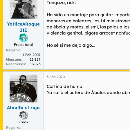
r
n
Tongazo, rick.
d
i
e
c
Ha sido un montaje para quitar importan
l
i
menores en baleares, los 14 ministrones
t
o
YoHiceARoque
de ébola y motos, el smi, los palos a l
e
III
violencia genital, bigote arrocet nonfuck
m
a
Freak total
No sé si me dejo algo...
Registro
4 Feb 2007
Mensajes
15.957
Reacciones
13.826
3 Feb 2020
Cortina de humo
Ya salió el putero de Ábalos dando abr
Ataulfo el rojo
Freak
Registro