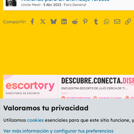
e
Uncle Meat
3 Abr 2013
Foro General
t
a
s
Facebook
X
Bluesky
LinkedIn
Reddit
Pinterest
Tumblr
WhatsApp
Email
E
Compartir:
Valoramos tu privacidad
Foros
GENERAL
Foro General
Utilizamos
cookies
esenciales para que este sitio funcione, 
Cookies
PL OLDSTYLE AMARILLO
Cambiar fuente
Ver más información y configurar tus preferencias