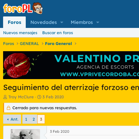
Foros
Novedades
Miembros
Nuevos mensajes
Buscar en foros
Foros
GENERAL
Foro General
Seguimiento del aterrizaje forzoso 
I
F
Troy McClure
3 Feb 2020
n
e
i
Cerrado para nuevas respuestas.
c
c
h
i
a
Ant.
1
2
3
a
d
d
e
3 Feb 2020
o
i