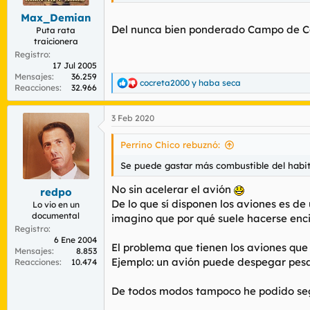
Max_Demian
Del nunca bien ponderado Campo de C
Puta rata
traicionera
Registro
17 Jul 2005
Mensajes
36.259
cocreta2000
y
haba seca
R
Reacciones
32.966
e
a
3 Feb 2020
c
c
i
Perrino Chico rebuznó:
o
n
Se puede gastar más combustible del habit
e
s
No sin acelerar el avión
redpo
:
De lo que sí disponen los aviones es de
Lo vio en un
documental
imagino que por qué suele hacerse enc
Registro
6 Ene 2004
El problema que tienen los aviones que 
Mensajes
8.853
Ejemplo: un avión puede despegar pesa
Reacciones
10.474
De todos modos tampoco he podido segu