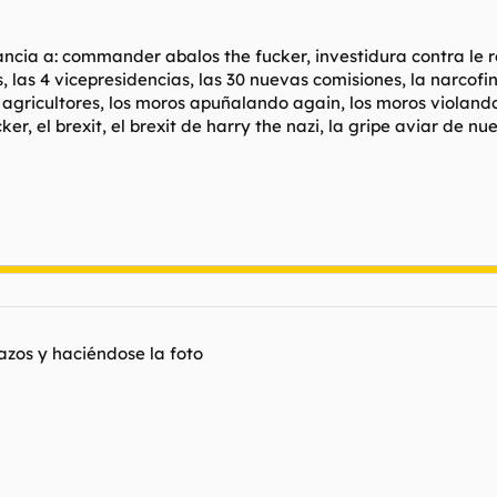
cia a: commander abalos the fucker, investidura contra le roi,
, las 4 vicepresidencias, las 30 nuevas comisiones, la narcofi
os agricultores, los moros apuñalando again, los moros violand
er, el brexit, el brexit de harry the nazi, la gripe aviar de nu
azos y haciéndose la foto