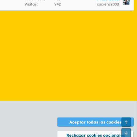
Visitas
942
cocreta2000
Arri
Aceptar todas las cookies
ontáctanos
Términos y reglas
Política de privacidad
Ayuda
R
Pie
S
Rechazar cookies opcionales