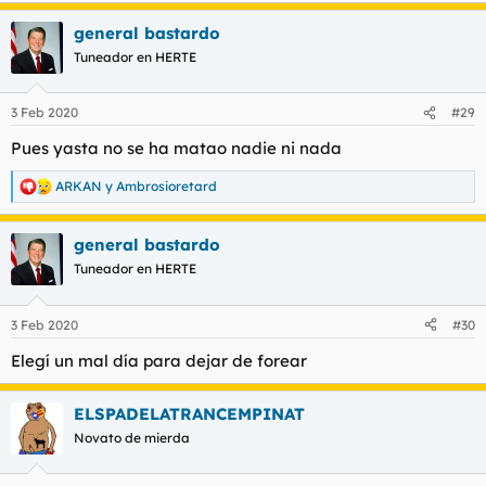
a
general bastardo
c
c
Tuneador en HERTE
i
o
n
3 Feb 2020
#29
e
s
Pues yasta no se ha matao nadie ni nada
:
ARKAN
y
Ambrosioretard
R
e
a
general bastardo
c
c
Tuneador en HERTE
i
o
n
3 Feb 2020
#30
e
s
Elegí un mal día para dejar de forear
:
ELSPADELATRANCEMPINAT
Novato de mierda