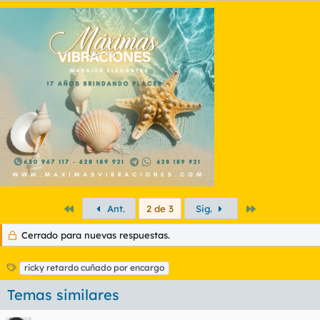
Primero
Último
Ant.
2 de 3
Sig.
Cerrado para nuevas respuestas.
E
ricky retardo cuñado por encargo
t
Temas similares
i
q
u