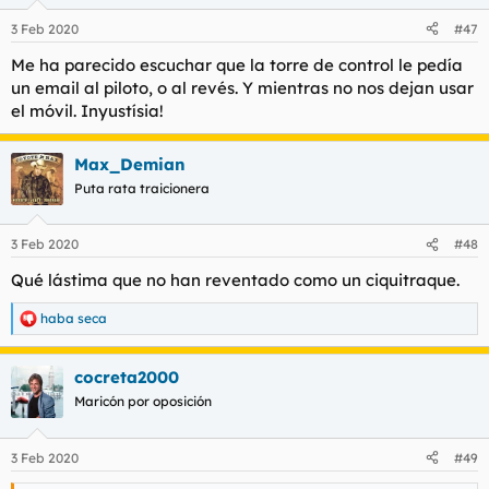
o
n
3 Feb 2020
#47
e
s
Me ha parecido escuchar que la torre de control le pedía
:
un email al piloto, o al revés. Y mientras no nos dejan usar
el móvil. Inyustísia!
Max_Demian
Puta rata traicionera
3 Feb 2020
#48
Qué lástima que no han reventado como un ciquitraque.
haba seca
R
e
a
cocreta2000
c
c
Maricón por oposición
i
o
n
3 Feb 2020
#49
e
s