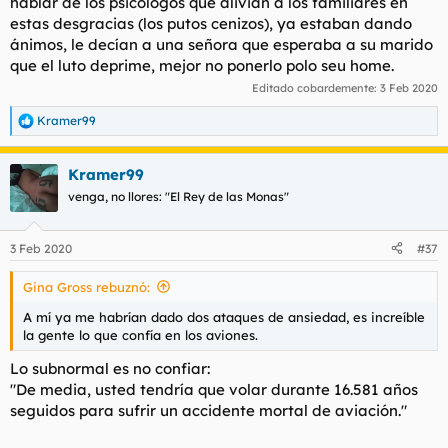
hablar de los psicólogos que alivian a los familiares en
estas desgracias (los putos cenizos), ya estaban dando
ánimos, le decían a una señora que esperaba a su marido
que el luto deprime, mejor no ponerlo polo seu home.
Editado cobardemente:
3 Feb 2020
Kramer99
R
e
a
Kramer99
c
c
venga, no llores: "El Rey de las Monas"
i
o
n
3 Feb 2020
#37
e
s
Gina Gross rebuznó:
:
A mí ya me habrían dado dos ataques de ansiedad, es increíble
la gente lo que confía en los aviones.
Lo subnormal es no confiar:
"De media, usted tendría que volar durante 16.581 años
seguidos para sufrir un accidente mortal de aviación."