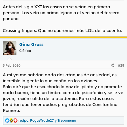
s
Antes del siglo XXI las cosas no se veían en primera
:
persona. Las veía un primo lejano o el vecino del tercero
por uno.
Crossing fingers. Que no queremos más LOL de la cuenta.
Gina Gross
Clásico
3 Feb 2020
#28
A mí ya me habrían dado dos ataques de ansiedad, es
increíble la gente lo que confía en los aviones.
Solo diré que he escuchado la voz del piloto y no promete
nada bueno, tiene un timbre como de psicofonía y se le ve
joven, recién salido de la academia. Para estos casos
tendrían que tener audios pregrabados de Constantino
Romero.
redpo
,
RogueTrade27
y
Treponema
R
e