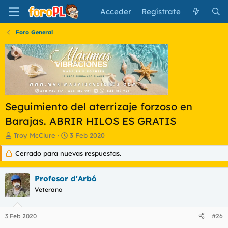
Acceder
Regístrate
Foro General
Seguimiento del aterrizaje forzoso en
Barajas. ABRIR HILOS ES GRATIS
I
F
Troy McClure
3 Feb 2020
n
e
Cerrado para nuevas respuestas.
i
c
c
h
i
a
Profesor d'Arbó
a
d
d
Veterano
e
o
i
r
n
3 Feb 2020
#26
d
i
e
c