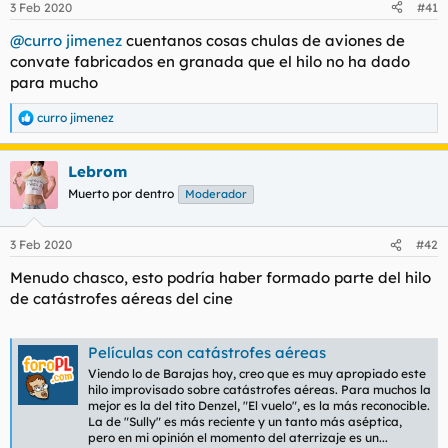
3 Feb 2020
#41
e
s
@curro jimenez
cuentanos cosas chulas de aviones de
:
convate fabricados en granada que el hilo no ha dado
para mucho
curro jimenez
R
e
a
Lebrom
c
c
Muerto por dentro
Moderador
i
o
n
3 Feb 2020
#42
e
s
Menudo chasco, esto podría haber formado parte del hilo
:
de catástrofes aéreas del cine
Películas con catástrofes aéreas
Viendo lo de Barajas hoy, creo que es muy apropiado este
hilo improvisado sobre catástrofes aéreas. Para muchos la
mejor es la del tito Denzel, "El vuelo", es la más reconocible.
La de "Sully" es más reciente y un tanto más aséptica,
pero en mi opinión el momento del aterrizaje es un...