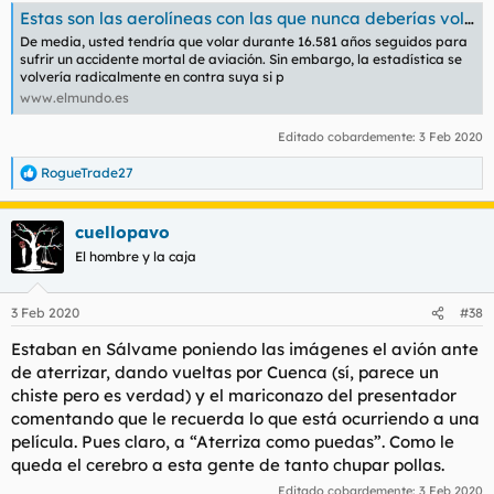
Estas son las aerolíneas con las que nunca deberías volar
De media, usted tendría que volar durante 16.581 años seguidos para
sufrir un accidente mortal de aviación. Sin embargo, la estadística se
volvería radicalmente en contra suya si p
www.elmundo.es
Editado cobardemente:
3 Feb 2020
RogueTrade27
R
e
a
cuellopavo
c
c
El hombre y la caja
i
o
n
3 Feb 2020
#38
e
s
Estaban en Sálvame poniendo las imágenes el avión ante
:
de aterrizar, dando vueltas por Cuenca (sí, parece un
chiste pero es verdad) y el mariconazo del presentador
comentando que le recuerda lo que está ocurriendo a una
película. Pues claro, a “Aterriza como puedas”. Como le
queda el cerebro a esta gente de tanto chupar pollas.
Editado cobardemente:
3 Feb 2020