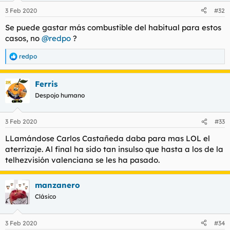
n
3 Feb 2020
#32
e
s
Se puede gastar más combustible del habitual para estos
:
casos, no
@redpo
?
redpo
R
e
a
Ferris
c
c
Despojo humano
i
o
n
3 Feb 2020
#33
e
s
LLamándose Carlos Castañeda daba para mas LOL el
:
aterrizaje. Al final ha sido tan insulso que hasta a los de la
telhezvisión valenciana se les ha pasado.
manzanero
Clásico
3 Feb 2020
#34