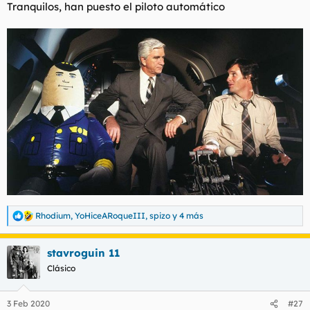
Tranquilos, han puesto el piloto automático
l
i
t
o
e
m
a
Rhodium
,
YoHiceARoqueIII
,
spizo
y 4 más
R
e
a
stavroguin 11
c
c
Clásico
i
o
n
3 Feb 2020
#27
e