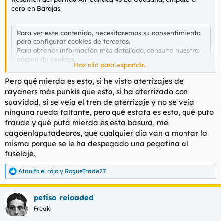
cero en Barajas.
Para ver este contenido, necesitaremos su consentimiento
para configurar cookies de terceros.
Para obtener información más detallada, consulte nuestra
página de cookies
.
Haz clic para expandir...
Aceptar cookies de terceros
Pero qué mierda es esto, si he visto aterrizajes de
rayaners más punkis que esto, si ha aterrizado con
suavidad, si se veía el tren de aterrizaje y no se veía
ninguna rueda faltante, pero qué estafa es esto, qué puto
fraude y qué puta mierda es esta basura, me
cagoenlaputadeoros, que cualquier día van a montar la
misma porque se le ha despegado una pegatina al
fuselaje.
Ataulfo el rojo
y
RogueTrade27
R
e
a
petiso reloaded
c
c
Freak
i