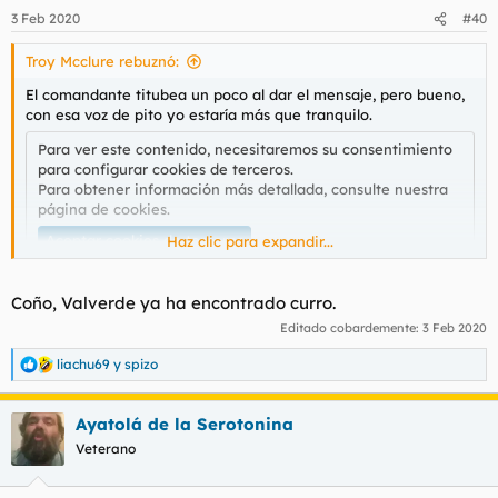
3 Feb 2020
#40
Troy Mcclure rebuznó:
El comandante titubea un poco al dar el mensaje, pero bueno,
con esa voz de pito yo estaría más que tranquilo.
Para ver este contenido, necesitaremos su consentimiento
para configurar cookies de terceros.
Para obtener información más detallada, consulte nuestra
página de cookies
.
Aceptar cookies de terceros
Haz clic para expandir...
Coño, Valverde ya ha encontrado curro.
Editado cobardemente:
3 Feb 2020
liachu69
y
spizo
R
e
a
Ayatolá de la Serotonina
c
c
Veterano
i
o
n