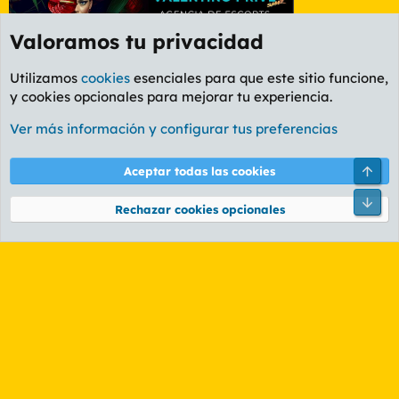
Valoramos tu privacidad
Utilizamos
cookies
esenciales para que este sitio funcione,
y cookies opcionales para mejorar tu experiencia.
Foro General
Ver más información y configurar tus preferencias
Cookies
PL OLDSTYLE AMARILLO
Cambiar fuente
Español (ES)
Arri
Aceptar todas las cookies
Contáctanos
Términos y reglas
Política de privacidad
Ayuda
R
Pie
S
Rechazar cookies opcionales
S
®
Community platform by XenForo
© 2010-2026 XenForo Ltd.