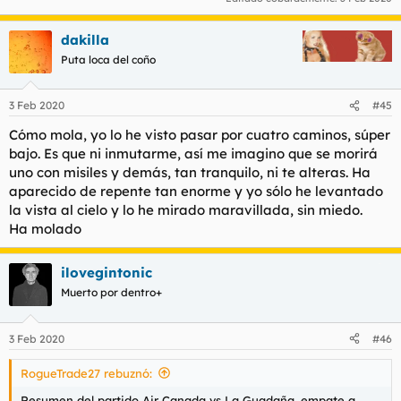
dakilla
Puta loca del coño
3 Feb 2020
#45
Cómo mola, yo lo he visto pasar por cuatro caminos, súper
bajo. Es que ni inmutarme, así me imagino que se morirá
uno con misiles y demás, tan tranquilo, ni te alteras. Ha
aparecido de repente tan enorme y yo sólo he levantado
la vista al cielo y lo he mirado maravillada, sin miedo.
Ha molado
ilovegintonic
Muerto por dentro+
3 Feb 2020
#46
RogueTrade27 rebuznó:
Resumen del partido Air Canada vs La Guadaña, empate a