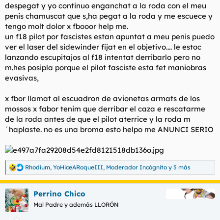
despegat y yo continuo enganchat a la roda con el meu
penis chamuscat que s,ha pegat a la roda y me escuece y
tengo molt dolor x fbooor help me.
un f18 pilot por fascistes estan apuntat a meu penis puedo
ver el laser del sidewinder fijat en el objetivo.... le estoc
lanzando escupitajos al f18 intentat derribarlo pero no
m.hes posipla porque el pilot fasciste esta fet maniobras
evasivas,
x fbor llamat al escuadron de avionetas armats de los
mossos x fabor tenim que derribar el caza e rescatarme
de la roda antes de que el pilot aterrice y la roda m
´haplaste. no es una broma esto helpo me ANUNCI SERIO
Rhodium
,
YoHiceARoqueIII
,
Moderador Incógnito
y 5 más
R
e
a
Perrino Chico
c
c
Mal Padre y además LLORÓN
i
o