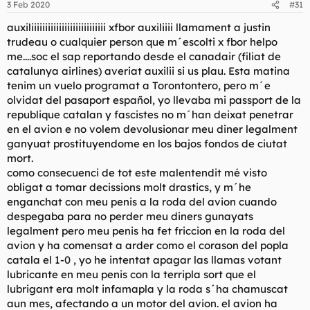
3 Feb 2020
#31
auxiliiiiiiiiiiiiiiiiiiiiiiiiiii xfbor auxiliiii llamament a justin
trudeau o cualquier person que m´escolti x fbor helpo
me....soc el sap reportando desde el canadair (filiat de
catalunya airlines) averiat auxilii si us plau. Esta matina
tenim un vuelo programat a Torontontero, pero m´e
olvidat del pasaport español, yo llevaba mi passport de la
republique catalan y fascistes no m´han deixat penetrar
en el avion e no volem devolusionar meu diner legalment
ganyuat prostituyendome en los bajos fondos de ciutat
mort.
como consecuenci de tot este malentendit mé visto
obligat a tomar decissions molt drastics, y m´he
enganchat con meu penis a la roda del avion cuando
despegaba para no perder meu diners gunayats
legalment pero meu penis ha fet friccion en la roda del
avion y ha comensat a arder como el corason del popla
catala el 1-0 , yo he intentat apagar las llamas votant
lubricante en meu penis con la terripla sort que el
lubrigant era molt infamapla y la roda s´ha chamuscat
aun mes, afectando a un motor del avion. el avion ha