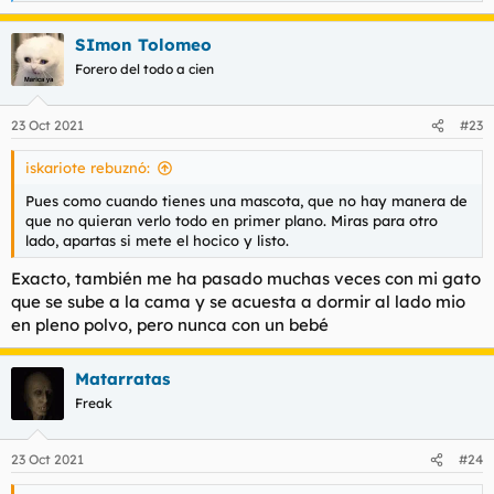
e
a
SImon Tolomeo
c
c
Forero del todo a cien
i
o
n
23 Oct 2021
#23
e
s
iskariote rebuznó:
:
Pues como cuando tienes una mascota, que no hay manera de
que no quieran verlo todo en primer plano. Miras para otro
lado, apartas si mete el hocico y listo.
Exacto, también me ha pasado muchas veces con mi gato
que se sube a la cama y se acuesta a dormir al lado mio
en pleno polvo, pero nunca con un bebé
Matarratas
Freak
23 Oct 2021
#24