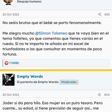
c
Despojo humano
i
o
n
20 Oct 2021
#13
e
s
No seáis brutos que el bebé se porto fenomenalmente.
:
Me alegro mucho
@SImon Tolomeo
que te vaya bien en el
tema folleteo, ya que comentas que tienes varias en el
ruedo. Si no te importa te añado en mi excel de
triunfadores a los que consultar en momentos de poca
fortuna.
TORBE
R
e
a
Empty Words
c
c
El pariento de Empta Worda
Moderador
i
o
n
20 Oct 2021
#14
e
s
Joder si da para hilo. Esa mujer es un puto tesoro. Pero
:
cuente... su edad, si tiene previsión de seguir así... me