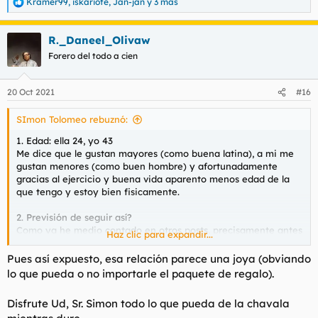
Kramer99
,
iskariote
,
Jan-jan
y 3 más
R
e
a
R._Daneel_Olivaw
c
c
Forero del todo a cien
i
o
n
20 Oct 2021
#16
e
s
SImon Tolomeo rebuznó:
:
1. Edad: ella 24, yo 43
Me dice que le gustan mayores (como buena latina), a mi me
gustan menores (como buen hombre) y afortunadamente
gracias al ejercicio y buena vida aparento menos edad de la
que tengo y estoy bien fisicamente.
2. Previsión de seguir así?
Como ya he medio contado en otros posts, precisamente antes
Haz clic para expandir...
de la pandemia terminé una relación muy larga y muy
tormentosa con una persona con quién pensé quedarme el
Pues así expuesto, esa relación parece una joya (obviando
resto de la vida (frases que esconden el infierno atrás).
lo que pueda o no importarle el paquete de regalo).
Después de eso solo tengo follamigas y afortunadamente me
ha ido bien. EN este momento me veo con 3 entonces en
Disfrute Ud, Sr. Simon todo lo que pueda de la chavala
cuanto a follar la cosa está bien, no me puedo quejar. En