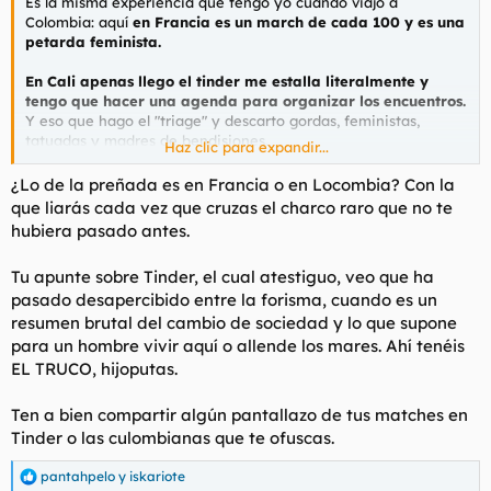
Es la misma experiencia que tengo yo cuando viajo a
Colombia: aquí
en Francia es un march de cada 100 y es una
petarda feminista.
En Cali apenas llego el tinder me estalla literalmente y
tengo que hacer una agenda para organizar los encuentros.
Y eso que hago el "triage" y descarto gordas, feministas,
tatuadas y madres de bendisiones.
Haz clic para expandir...
Y no soy un adonis, no mido 1'90, si hago ejercicio y tengo un
¿Lo de la preñada es en Francia o en Locombia? Con la
fisico decente pero la diferencia no es eso sino la receptividad
que liarás cada vez que cruzas el charco raro que no te
de las hembras.Ah y mi rango en Tinder es de 18-32
hubiera pasado antes.
Tu apunte sobre Tinder, el cual atestiguo, veo que ha
pasado desapercibido entre la forisma, cuando es un
resumen brutal del cambio de sociedad y lo que supone
para un hombre vivir aquí o allende los mares. Ahí tenéis
EL TRUCO, hijoputas.
Ten a bien compartir algún pantallazo de tus matches en
Tinder o las culombianas que te ofuscas.
pantahpelo
y
iskariote
R