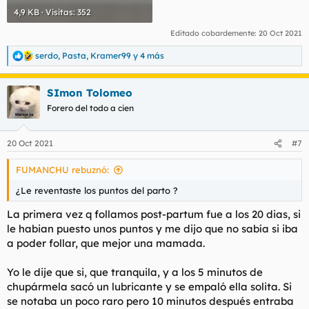
4,9 KB · Visitas: 352
Editado cobardemente:
20 Oct 2021
serdo
,
Pasta
,
Kramer99
y 4 más
R
e
a
SImon Tolomeo
c
c
Forero del todo a cien
i
o
n
20 Oct 2021
#7
e
s
FUMANCHU rebuznó:
:
¿Le reventaste los puntos del parto ?
La primera vez q follamos post-partum fue a los 20 dias, si
le habian puesto unos puntos y me dijo que no sabía si iba
a poder follar, que mejor una mamada.
Yo le dije que si, que tranquila, y a los 5 minutos de
chupármela sacó un lubricante y se empaló ella solita. Si
se notaba un poco raro pero 10 minutos después entraba