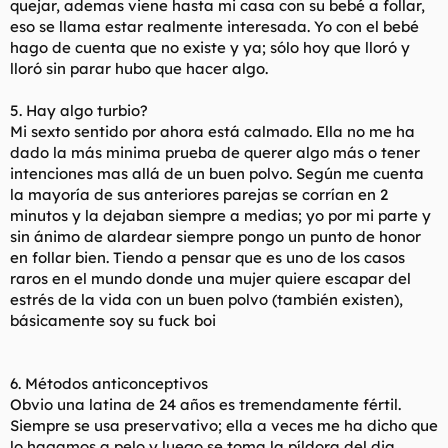
quejar, ademas viene hasta mi casa con su bebé a follar,
eso se llama estar realmente interesada. Yo con el bebé
hago de cuenta que no existe y ya; sólo hoy que lloró y
lloró sin parar hubo que hacer algo.
5. Hay algo turbio?
Mi sexto sentido por ahora está calmado. Ella no me ha
dado la más minima prueba de querer algo más o tener
intenciones mas allá de un buen polvo. Según me cuenta
la mayoría de sus anteriores parejas se corrían en 2
minutos y la dejaban siempre a medias; yo por mi parte y
sin ánimo de alardear siempre pongo un punto de honor
en follar bien. Tiendo a pensar que es uno de los casos
raros en el mundo donde una mujer quiere escapar del
estrés de la vida con un buen polvo (también existen),
básicamente soy su fuck boi
6. Métodos anticonceptivos
Obvio una latina de 24 años es tremendamente fértil.
Siempre se usa preservativo; ella a veces me ha dicho que
lo hagamos a pelo y luego se toma la píldora del dia