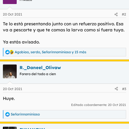
i
o
n
20 Oct 2021
#2
e
s
Te lo está presentando junto con un refuerzo positivo. Esa
:
va a pescarte y que te comas la larva como si fuera tuya.
Ya estás avisado.
Agobiao
,
serdo
,
Señorinnominioso
y 15 más
R
e
a
R._Daneel_Olivaw
c
c
Forero del todo a cien
i
o
n
20 Oct 2021
#3
e
s
Huye.
:
Editado cobardemente:
20 Oct 2021
Señorinnominioso
R
e
a