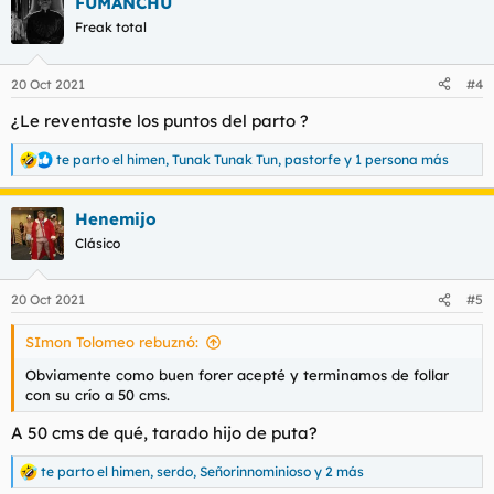
FUMANCHU
c
c
Freak total
i
o
n
20 Oct 2021
#4
e
s
¿Le reventaste los puntos del parto ?
:
te parto el himen
,
Tunak Tunak Tun
,
pastorfe
y 1 persona más
R
e
a
Henemijo
c
c
Clásico
i
o
n
20 Oct 2021
#5
e
s
SImon Tolomeo rebuznó:
:
Obviamente como buen forer acepté y terminamos de follar
con su crío a 50 cms.
A 50 cms de qué, tarado hijo de puta?
te parto el himen
,
serdo
,
Señorinnominioso
y 2 más
R