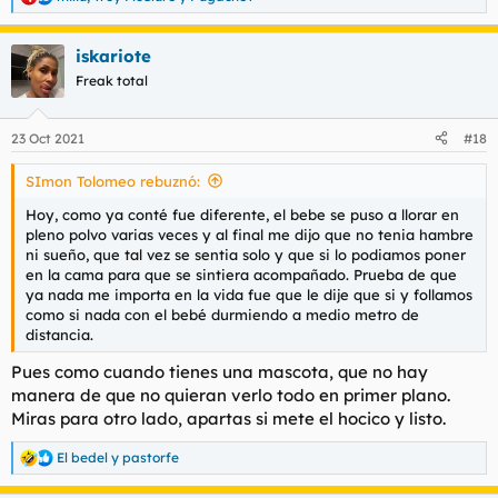
R
5. Hay algo turbio?
e
Mi sexto sentido por ahora está calmado. Ella no me ha dado la
a
más minima prueba de querer algo más o tener intenciones
iskariote
c
mas allá de un buen polvo. Según me cuenta la mayoría de sus
c
Freak total
anteriores parejas se corrían en 2 minutos y la dejaban siempre
i
a medias; yo por mi parte y sin ánimo de alardear siempre
o
pongo un punto de honor en follar bien. Tiendo a pensar que
n
23 Oct 2021
#18
es uno de los casos raros en el mundo donde una mujer quiere
e
s
escapar del estrés de la vida con un buen polvo (también
SImon Tolomeo rebuznó:
:
existen), básicamente soy su fuck boi
Hoy, como ya conté fue diferente, el bebe se puso a llorar en
pleno polvo varias veces y al final me dijo que no tenia hambre
6. Métodos anticonceptivos
ni sueño, que tal vez se sentia solo y que si lo podiamos poner
Obvio una latina de 24 años es tremendamente fértil. Siempre
en la cama para que se sintiera acompañado. Prueba de que
se usa preservativo; ella a veces me ha dicho que lo hagamos
ya nada me importa en la vida fue que le dije que si y follamos
a pelo y luego se toma la píldora del dia después pero yo esos
como si nada con el bebé durmiendo a medio metro de
riesgos no los corro. Termino siempre en su boca (entra en mi
distancia.
top 3 de mejores mamadoras) y le encanta tragársela toda, de
hecho detecta cuando sale más o menos (en función del
Pues como cuando tienes una mascota, que no hay
calendario que tengo).
manera de que no quieran verlo todo en primer plano.
Cuando estaba embarazada si follabamos a pelo siempre.
Miras para otro lado, apartas si mete el hocico y listo.
Me envió lo siguiente hace unas horas
El bedel
y
pastorfe
R
e