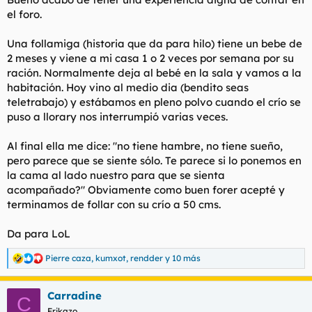
d
i
el foro.
e
c
l
i
Una follamiga (historia que da para hilo) tiene un bebe de
t
o
e
2 meses y viene a mi casa 1 o 2 veces por semana por su
m
ración. Normalmente deja al bebé en la sala y vamos a la
a
habitación. Hoy vino al medio dia (bendito seas
teletrabajo) y estábamos en pleno polvo cuando el crío se
puso a llorary nos interrumpió varias veces.
Al final ella me dice: "no tiene hambre, no tiene sueño,
pero parece que se siente sólo. Te parece si lo ponemos en
la cama al lado nuestro para que se sienta
acompañado?" Obviamente como buen forer acepté y
terminamos de follar con su crío a 50 cms.
Da para LoL
Pierre caza
,
kumxot
,
rendder
y 10 más
R
e
a
Carradine
c
C
c
Frikazo