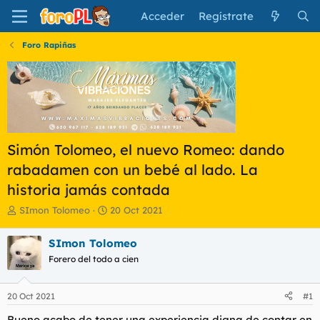
Acceder
Regístrate
Foro Rapiñas
Simón Tolomeo, el nuevo Romeo: dando
rabadamen con un bebé al lado. La
historia jamás contada
I
F
SImon Tolomeo
20 Oct 2021
n
e
i
c
SImon Tolomeo
c
h
Forero del todo a cien
i
a
a
d
d
e
20 Oct 2021
#1
o
i
r
n
Bueno acabo de tener una experiencia digna de contar en