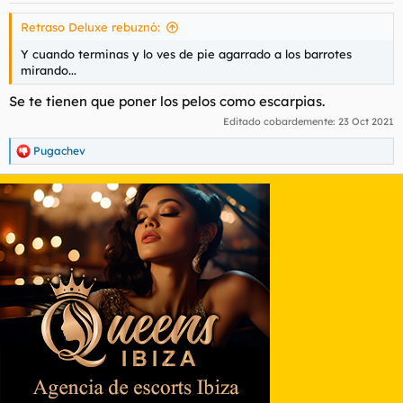
Retraso Deluxe rebuznó:
Y cuando terminas y lo ves de pie agarrado a los barrotes
mirando...
Se te tienen que poner los pelos como escarpias.
Editado cobardemente:
23 Oct 2021
Pugachev
R
e
a
c
c
i
o
n
e
s
: