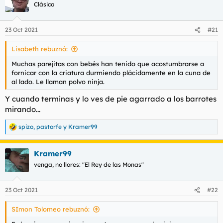
Clásico
23 Oct 2021
#21
Lisabeth rebuznó:
Muchas parejitas con bebés han tenido que acostumbrarse a
fornicar con la criatura durmiendo plácidamente en la cuna de
al lado. Le llaman polvo ninja.
Y cuando terminas y lo ves de pie agarrado a los barrotes
mirando...
spizo
,
pastorfe
y
Kramer99
R
e
a
Kramer99
c
c
venga, no llores: "El Rey de las Monas"
i
o
n
23 Oct 2021
#22
e
s
SImon Tolomeo rebuznó:
: