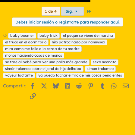
Último
1 de 4
Sig.
Debes iniciar sesión o registrarte para responder aquí.
E
baby boomer
baby trick
el peque se viene de marcha
t
el truco en el dormitorio
hilo patrocinado por nannysex
i
mira como me follo a la cerda de tu madre
q
monos haciendo cosas de monos
u
se trae al bebé para ver una polla más grande
e
sexo neonato
t
simón tolomea sobre el jerol de hijadelhaba
simon trolomeo
a
voyeur lactante
ya puedo tachar el trío de mis cosas pendientes
s
Facebook
X
Bluesky
LinkedIn
Reddit
Pinterest
Tumblr
WhatsA
Em
Compartir:
Enlace