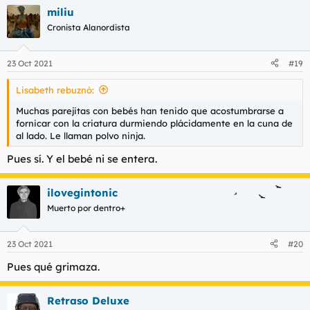
a
miliu
c
c
Cronista Alanordista
i
o
n
23 Oct 2021
#19
e
s
Lisabeth rebuznó:
:
Muchas parejitas con bebés han tenido que acostumbrarse a
fornicar con la criatura durmiendo plácidamente en la cuna de
al lado. Le llaman polvo ninja.
Pues sí. Y el bebé ni se entera.
ilovegintonic
Muerto por dentro+
23 Oct 2021
#20
Pues qué grimaza.
Retraso Deluxe