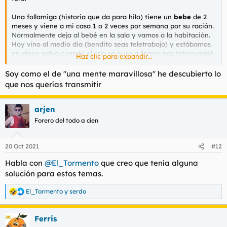
con LoL y ya. SI tienen preguntas pues las respondo.
Una follamiga (historia que da para hilo) tiene un
bebe
de 2
Bonus: un mensaje que me mandó ayer, qué puede uno
meses y viene a mi casa 1 o 2 veces por semana por su ración.
responder a eso?
Normalmente deja al bebé en la sala y vamos a la habitación.
Hoy vino al medio dia (bendito seas teletrabajo) y estábamos
en pleno polvo cuando el crío se puso a llorary nos interrumpió
Haz clic para expandir...
varias veces.
Soy como el de "una mente maravillosa" he descubierto lo
Al final ella me dice: "no tiene hambre, no tiene sueño, pero
que nos querías transmitir
parece que se siente sólo. Te parece si lo ponemos
en la cama
al lado nuestro para que se sienta acompañado?" Obviamente
como buen forer acepté y terminamos de follar con su crío a
arjen
50 cms
.
Forero del todo a cien
Da para LoL
20 Oct 2021
#12
Habla con
@El_Tormento
que creo que tenía alguna
solución para estos temas.
El_Tormento
y
serdo
R
e
a
Ferris
c