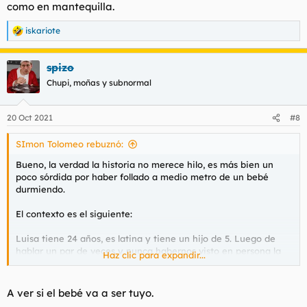
como en mantequilla.
iskariote
R
e
a
spizo
c
c
Chupi, moñas y subnormal
i
o
n
20 Oct 2021
#8
e
s
SImon Tolomeo rebuznó:
:
Bueno, la verdad la historia no merece hilo, es más bien un
poco sórdida por haber follado a medio metro de un bebé
durmiendo.
El contexto es el siguiente:
Luisa tiene 24 años, es latina y tiene un hijo de 5. Luego de
hablar un par de veces y nunca habernos visto en persona la
Haz clic para expandir...
invité a tomar chocolate para el frio hace ya casi un año. Ese
dia llegó a mi casa, me dijo que no queria chocolate sino vino,
destapamos una botella y antes de la segunda copa ya nos
A ver si el bebé va a ser tuyo.
estábamos besando. No soy un perdonavirgos pero como