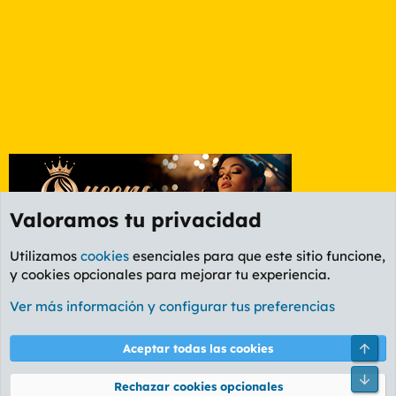
Valoramos tu privacidad
Utilizamos
cookies
esenciales para que este sitio funcione,
y cookies opcionales para mejorar tu experiencia.
Foro Rapiñas
Ver más información y configurar tus preferencias
Cookies
PL OLDSTYLE AMARILLO
Cambiar fuente
Español (ES)
Arri
Aceptar todas las cookies
Contáctanos
Términos y reglas
Política de privacidad
Ayuda
R
Pie
S
Rechazar cookies opcionales
S