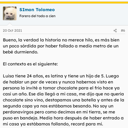
e
a
SImon Tolomeo
c
c
Forero del todo a cien
i
o
n
20 Oct 2021
#6
e
s
Bueno, la verdad la historia no merece hilo, es más bien
:
un poco sórdida por haber follado a medio metro de un
bebé durmiendo.
El contexto es el siguiente:
Luisa tiene 24 años, es latina y tiene un hijo de 5. Luego
de hablar un par de veces y nunca habernos visto en
persona la invité a tomar chocolate para el frio hace ya
casi un año. Ese dia llegó a mi casa, me dijo que no queria
chocolate sino vino, destapamos una botella y antes de la
segunda copa ya nos estábamos besando. No soy un
perdonavirgos pero como decimos en mi tierra, se me
puso en bandeja. Media hora después de haber entrado a
mi casa ya estábamos follando, record para mi.