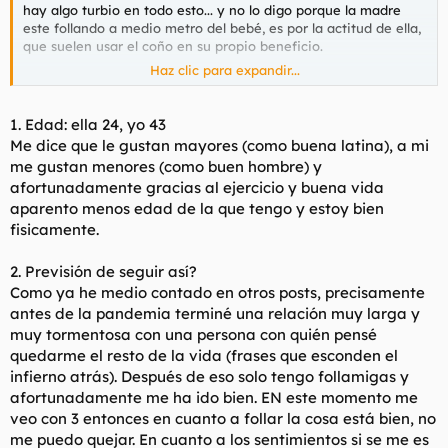
hay algo turbio en todo esto... y no lo digo porque la madre
este follando a medio metro del bebé, es por la actitud de ella,
que suelen usar el coño en su propio beneficio.
Haz clic para expandir...
Otra pregunta, métodos anticonceptivos??? porque la
chamaquita es fácil de preñar, mucho ojo que le veo con tres
monitos y en la puta ruina.
1. Edad: ella 24, yo 43
Me dice que le gustan mayores (como buena latina), a mi
me gustan menores (como buen hombre) y
afortunadamente gracias al ejercicio y buena vida
aparento menos edad de la que tengo y estoy bien
fisicamente.
2. Previsión de seguir así?
Como ya he medio contado en otros posts, precisamente
antes de la pandemia terminé una relación muy larga y
muy tormentosa con una persona con quién pensé
quedarme el resto de la vida (frases que esconden el
infierno atrás). Después de eso solo tengo follamigas y
afortunadamente me ha ido bien. EN este momento me
veo con 3 entonces en cuanto a follar la cosa está bien, no
me puedo quejar. En cuanto a los sentimientos si se me es