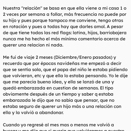
Nuestra "relación" se basa en que ella viene a mi casa 1 o
2 veces por semana a follar, más frecuencia no puede por
su hijo y pues porque tampoco me conviene, tengo otras
en rotación y pues a todas hay que darles amol. A pesar
de que tiene todas las red flags: latina, hijos, barriobajera
nunca me ha hecho el más minimo comentario acerca de
querer una relacion ni nada.
Me fui de viaje 2 meses (Diciembre/Enero pasados) y
recuerdo que por épocas navideñas me empezó a decir
que se sentía sola, que el papa del niño le estaba pidiendo
que volvieran, etc y que ella lo estaba pensando. Yo le dije
que me parecia buena idea, y ella se lanzó de una y
quedó embarazada en cuestion de semanas. El tipo
obviamente después de un tiempo y saber q estaba
embarazada le dijo que no sabía que pensar, que no
estaba seguro de querer un hijo más o una relación con
ella y la volvió a abandonar.
Cuando yo regresé al mes mas o menos me volvió a
buscar y me dijo que si queria que volviéramos a nuestro