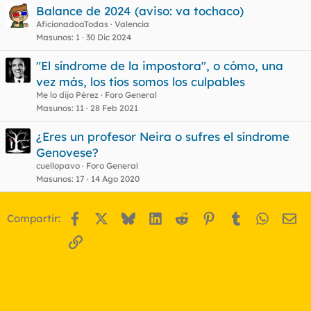
Balance de 2024 (aviso: va tochaco)
AficionadoaTodas
Valencia
Masunos
1
30 Dic 2024
"El síndrome de la impostora", o cómo, una
vez más, los tíos somos los culpables
Me lo dijo Pérez
Foro General
Masunos
11
28 Feb 2021
¿Eres un profesor Neira o sufres el síndrome
Genovese?
cuellopavo
Foro General
Masunos
17
14 Ago 2020
Facebook
X
Bluesky
LinkedIn
Reddit
Pinterest
Tumblr
WhatsA
Em
Compartir:
Enlace