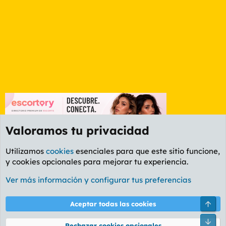
Valoramos tu privacidad
Utilizamos
cookies
esenciales para que este sitio funcione,
y cookies opcionales para mejorar tu experiencia.
Foro General
Ver más información y configurar tus preferencias
Cookies
PL OLDSTYLE AMARILLO
Cambiar fuente
Español (ES)
Arri
Aceptar todas las cookies
Contáctanos
Términos y reglas
Política de privacidad
Ayuda
R
Pie
S
Rechazar cookies opcionales