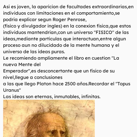
t
o
Asi es joven, la aparicion de facultades extraordinarias,en
e
individuos con limitaciones en el comportamiento,se
m
a
podria explicar segun Roger Penrose,
(fisico y divulgador ingles) en la conexion fisica,que estos
individuos mantendrian,con un universo "FISICO" de las
ideas,mediante particulas que interactuan,entre algun
proceso aun no dilucidado de la mente humana y el
universo de las ideas puras.
Le recomiendo ampliamente el libro en cuestion "La
nueva Mente del
Emperador",es desconcertante que un fisico de su
nivel,llegue a conclusiones
a las que llego Platon hace 2500 años.Recordar el "Topus
Uranus"
Las ideas son eternas, inmutables, infinitas.