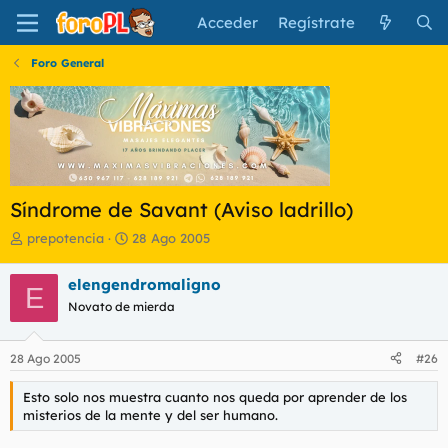
Acceder
Regístrate
Foro General
Síndrome de Savant (Aviso ladrillo)
I
F
prepotencia
28 Ago 2005
n
e
i
c
elengendromaligno
E
c
h
Novato de mierda
i
a
a
d
d
e
28 Ago 2005
#26
o
i
r
n
Esto solo nos muestra cuanto nos queda por aprender de los
d
i
misterios de la mente y del ser humano.
e
c
l
i