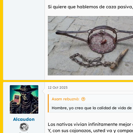
Plantas Fundamentales:
Contaba c
Si quiere que hablemos de caza pasiva,
densas poblaciones.
América
solo domesticó la
llama/a
tecnologías basadas en la fuerza ani
3. Acumulación de Co
El gran número de sociedades y la conecti
Base de Inventos Amplia:
Los inven
acumularon a lo largo de miles de añ
12 Oct 2025
Competencia Constante:
La gran can
económica constante aceleró el desar
Asam rebuznó:
Escritura y Metalurgia:
La metalurg
Hombre, yo creo que la calidad de vida de 
de información y conocimiento en c
Alcaudon
Los nativos vivían infinitamente mejor
Y, con sus cojonazos, usted va y compa