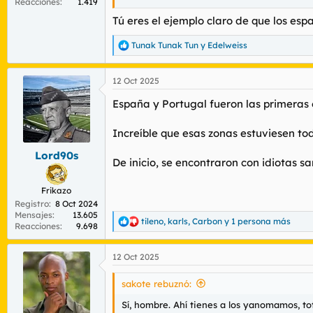
Reacciones
1.419
Cristóbal Colón solo fue un hijo de puta a
Tú eres el ejemplo claro de que los es
Pero en general estoy a favor del mejorami
Tunak Tunak Tun
y
Edelweiss
R
De hecho en otro orden de ideas como he 
e
a
Si fuese presidente exterminaria a anciano
12 Oct 2025
c
c
España y Portugal fueron las primeras e
i
La verdadera pregunta es si los europeos m
o
n
Por que acá he visto auténticos crancazos
Increíble que esas zonas estuviesen tod
e
s
Lord90s
De inicio, se encontraron con idiotas sa
:
Frikazo
Registro
8 Oct 2024
Mensajes
13.605
tileno
,
karls
,
Carbon
y 1 persona más
R
Reacciones
9.698
e
a
12 Oct 2025
c
c
i
sakote rebuznó:
o
n
Sí, hombre. Ahí tienes a los yanomamos, t