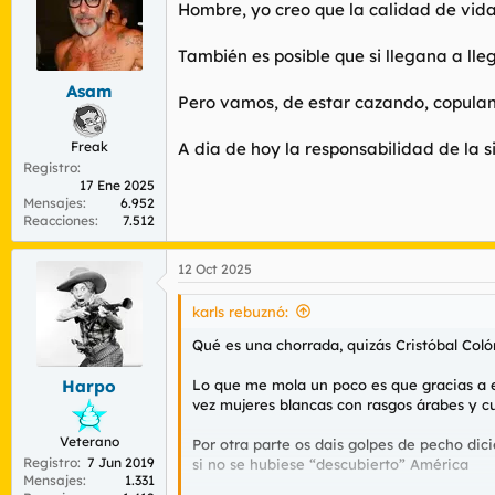
Hombre, yo creo que la calidad de vida
i
o
n
También es posible que si llegana a ll
e
s
Asam
Pero vamos, de estar cazando, copulando
:
Freak
A dia de hoy la responsabilidad de la
Registro
17 Ene 2025
Mensajes
6.952
Reacciones
7.512
12 Oct 2025
karls rebuznó:
Qué es una chorrada, quizás Cristóbal Col
Lo que me mola un poco es que gracias a e
Harpo
vez mujeres blancas con rasgos árabes y c
Veterano
Por otra parte os dais golpes de pecho di
Registro
7 Jun 2019
si no se hubiese “descubierto” América
Mensajes
1.331