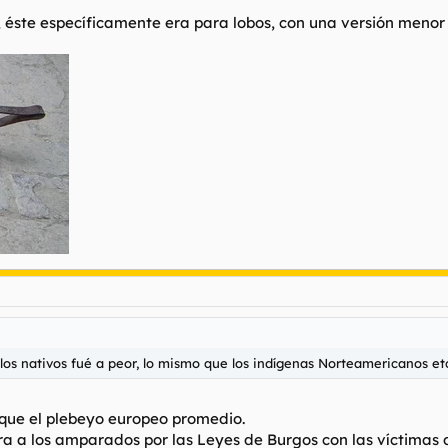
on
cereales de alto rendimiento
(trigo, cebada) que eran fáciles de cu
 éste específicamente era para lobos, con una versión menor
lpaca
(limitada a los Andes) y carecía de animales de tiro, lo que limitó
mal (como la rueda para el transporte).
nocimiento y Competencia​
vidad en Eurasia generó una espiral de innovación y competencia:
tos cruciales para el avance (la
rueda
en Oriente Medio, la
pólvora
y 
os y se difundieron a través de las rutas comerciales (como la Ruta de
tidad de reinos, imperios y ciudades-estado en Eurasia se empujaban
rollo de la metalurgia, la navegación y las armas.
ia del
hierro
y el
acero
se desarrolló y se difundió ampliamente en Eu
los nativos fué a peor, lo mismo que los indígenas Norteamericanos et
omparación con los complejos sistemas de escritura de Mesoamérica o
 que el plebeyo europeo promedio.
ra a los amparados por las Leyes de Burgos con las víctimas 