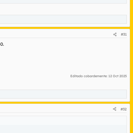
 peso ideal y estético
#31
0.
co agradeciadas e igual en genética de cuerpo en general
Editado cobardemente:
12 Oct 2025
#32