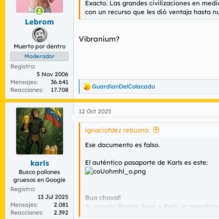
Exacto. Las grandes civilizaciones en med
r
n
con un recurso que les dió ventaja hasta nu
d
i
Lebrom
e
c
l
i
Vibranium?
t
o
Muerto por dentro
e
m
Moderador
a
Registro
5 Nov 2006
Mensajes
36.641
GuardianDelColacado
R
Reacciones
17.708
e
a
12 Oct 2025
c
c
i
ignaciofdez rebuznó:
o
n
Ese documento es falso.
e
s
El auténtico pasaporte de Karls es este:
karls
:
Busco pollones
gruesos en Google
Registro
13 Jul 2025
Bua chaval!
Mensajes
2.081
Si cuando Pizarro llegó a Perú, el grandísi
Reacciones
2.392
En cuanto les llevaron arados y burros, te