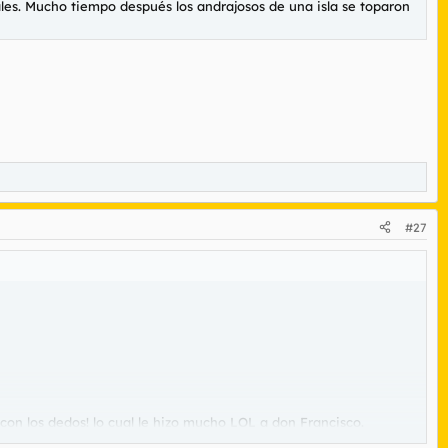
les. Mucho tiempo después los andrajosos de una isla se toparon
#27
¡con los dedos! lo cual le hizo mucho LOL a don Francisco.