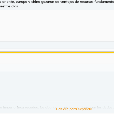
io oriente, europa y china gozaron de ventajas de recursos fundamenta
estros días.
mo imperio Inca recodad, los aborígenes araban la tierra con los dedos 
Haz clic para expandir...
cnología de vanguardia, sus cosechas mejoraron unas 1000 veces.