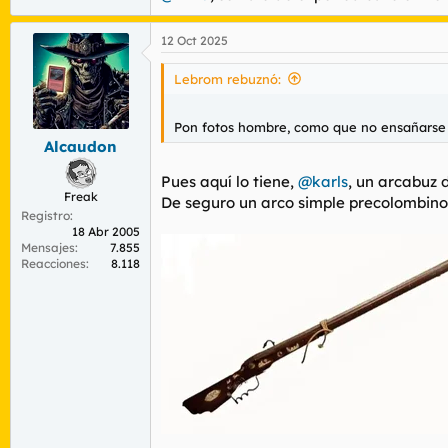
La disposición del continente eurasiático f
12 Oct 2025
Lebrom rebuznó:
Eje Este-Oeste:
Eurasia es ancha, lo 
clima, duración del día, y estacione
Eje Norte-Sur (América):
El eje de A
Pon fotos hombre, como que no ensañars
tropicales y desiertos). Esto hacía q
Alcaudon
Pues aquí lo tiene,
@karls
, un arcabuz 
Freak
De seguro un arco simple precolombino 
Registro
2. Ventaja Ecológica (
18 Abr 2005
Mensajes
7.855
Reacciones
8.118
Eurasia tuvo una suerte biológica mucho 
Animales de Carga:
Eurasia tenía 
animales eran cruciales para:
Agricultura masiva
(tirando d
Transporte
de bienes y perso
Fuerza motriz
(molinos y mec
Guerra
(caballería).