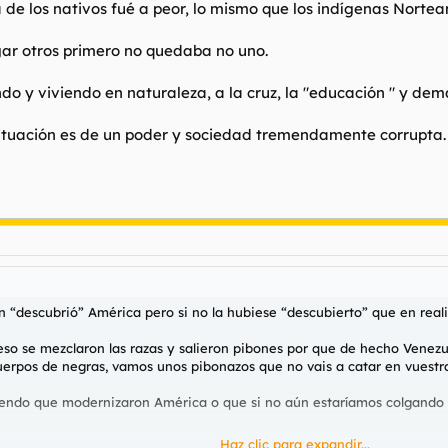
 de los nativos fué a peor, lo mismo que los indígenas Nortea
egar otros primero no quedaba no uno.
 y viviendo en naturaleza, a la cruz, la "educación " y demás
 situación es de un poder y sociedad tremendamente corrupta.
ón “descubrió” América pero si no la hubiese “descubierto” que en rea
so se mezclaron las razas y salieron pibones por que de hecho Venezu
uerpos de negras, vamos unos pibonazos que no vais a catar en vuestr
ciendo que modernizaron América o que si no aún estaríamos colgando 
Haz clic para expandir...