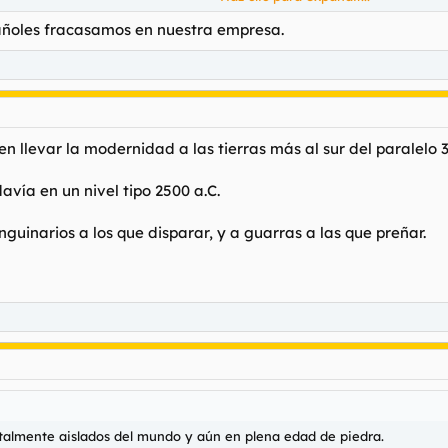
venturero que se fue por ahí viendo a ver que encontraba
pañoles fracasamos en nuestra empresa.
ento de la raza
dicho
s, crancos, y pondria trabajos forzados a gordas hasta que alcancen su
n llevar la modernidad a las tierras más al sur del paralelo 3
ejoraron la raza o los americanos lo hicieron?
 y con genes poco favorables por ejemplo dentadura fea, facciones po
avía en un nivel tipo 2500 a.C.
nguinarios a los que disparar, y a guarras a las que preñar.
otalmente aislados del mundo y aún en plena edad de piedra.