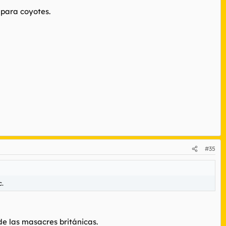
ltivar y almacenar, lo que facilitaba el sustento de grandes y
 para coyotes.
 la agricultura, el comercio a larga distancia y el desarrollo de
la
imprenta
en China, el
alfabeto
en el Levante) se inventaron y
 la Seda).
#35
 mutuamente a innovar o a perecer. Esta presión militar y
rasia. Además, la
escritura alfabética
simplificó la transmisión
c.
 los
quipus
andinos.
de las masacres británicas.