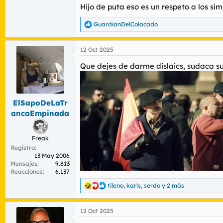
Hijo de puta eso es un respeto a los sí
Y en la zona que es hoy Chimpanzuela, esta
Bueno, intelectualmente, visto lo visto c
GuardianDelColacado
R
e
a
k#rma y ¡ ARRIBA ESPAÑA!
12 Oct 2025
c
c
Que dejes de darme dislaics, sudaca su
i
o
n
e
s
ElSapoDeLaTr
:
ancaEmpinada
Freak
Registro
13 May 2006
Mensajes
9.813
Reacciones
6.137
tileno
,
karls
,
serdo
y 2 más
R
e
a
12 Oct 2025
c
c