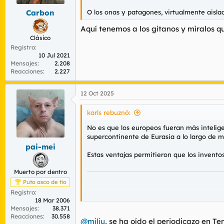
e
s
O los onas y patagones, virtualmente aisla
Carbon
:
Aquí tenemos a los gitanos y míralos qu
Clásico
Registro
10 Jul 2021
Mensajes
2.208
Reacciones
2.227
12 Oct 2025
karls rebuznó:
No es que los europeos fueran más intelige
supercontinente de Eurasia a lo largo de mi
pai-mei
Estas ventajas permitieron que los invent
Muerto por dentro
Puto asco de tío
Registro
18 Mar 2006
1. Ventaja Geográfica (
Mensajes
38.371
Reacciones
30.558
@miliu
, se ha oído el periodicazo en Te