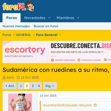
Foros
Novedades
Miembros
Nuevos mensajes
Buscar en foros
Foros
GENERAL
Foro General
Sudamérica con ruedines a su ritmo, 
I
F
karls
12 Oct 2025
n
e
Ant.
1
2
3
4
Sig.
i
c
c
h
i
a
12 Oct 2025
a
d
d
e
GuardianDelColacado rebuznó:
o
i