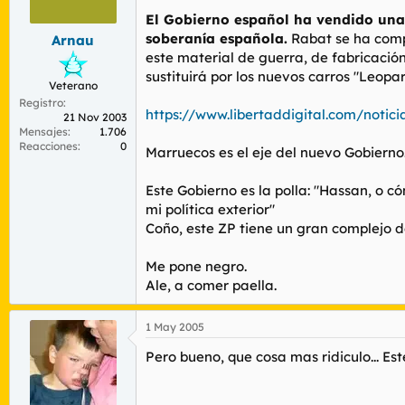
r
n
El Gobierno español ha vendido una 
d
i
soberanía española.
Rabat se ha compr
Arnau
e
c
l
i
este material de guerra, de fabricación
t
o
sustituirá por los nuevos carros "Leopa
Veterano
e
Registro
m
https://www.libertaddigital.com/notic
21 Nov 2003
a
Mensajes
1.706
Reacciones
0
Marruecos es el eje del nuevo Gobierno
Este Gobierno es la polla: "Hassan, o 
mi política exterior"
Coño, este ZP tiene un gran complejo de
Me pone negro.
Ale, a comer paella.
1 May 2005
Pero bueno, que cosa mas ridiculo... E