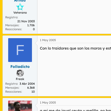
Arnau
Veterano
Registro
21 Nov 2003
Mensajes
1.706
Reacciones
0
1 May 2005
F
Con lo traidores que son los moros y esto
Folladicto
Freak
Registro
3 Abr 2004
Mensajes
6.368
Reacciones
10
1 May 2005
a mi me da igual ceuta y melilla ,no 