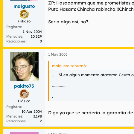
ZP: Hasaaammm que me prometistes que 
malgusto
Puto Hasam: Chincha rabincha!!!Chincha
Frikazo
Seria algo asi, no?.
Registro
1 Nov 2004
Mensajes
10.529
Reacciones
0
1 May 2005
malgusto rebuznó:
...... Si en algun momento atacaran Ceuta o
...............
pakito75
.
Clásico
Registro
10 Abr 2004
Digo yo que se perdería la garantía de
Mensajes
3.198
Reacciones
2