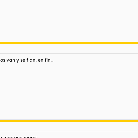
s van y se fian, en fin...
hay mas que moros