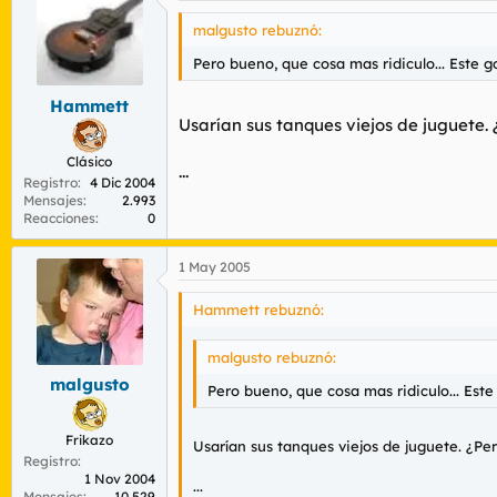
malgusto rebuznó:
Pero bueno, que cosa mas ridiculo... Este
Hammett
Usarían sus tanques viejos de juguete.
Clásico
...
Registro
4 Dic 2004
Mensajes
2.993
Reacciones
0
1 May 2005
Hammett rebuznó:
malgusto rebuznó:
malgusto
Pero bueno, que cosa mas ridiculo... Es
Frikazo
Usarían sus tanques viejos de juguete. ¿Pe
Registro
1 Nov 2004
...
Mensajes
10.529