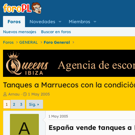
Foros
Novedades
Miembros
Nuevos mensajes
Buscar en foros
Foros
GENERAL
Foro General
Tanques a Marruecos con la condició
I
F
Arnau
1 May 2005
n
e
1
2
3
Sig.
i
c
c
h
i
a
1 May 2005
a
A
d
España vende tanques a M
d
e
o
i