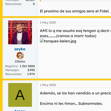
Reacciones
0
El proximo de sus amigos sera el Fidel.
1 May 2005
AMI lo q me asusta esq tengan q decir q
esas...........(vamos a morir todos)
sayko
Clásico
Registro
1 Oct 2004
Mensajes
3.993
Reacciones
1.974
1 May 2005
A
Además, se los han vendido a un precio
Encima ni les timan... Subnormales.