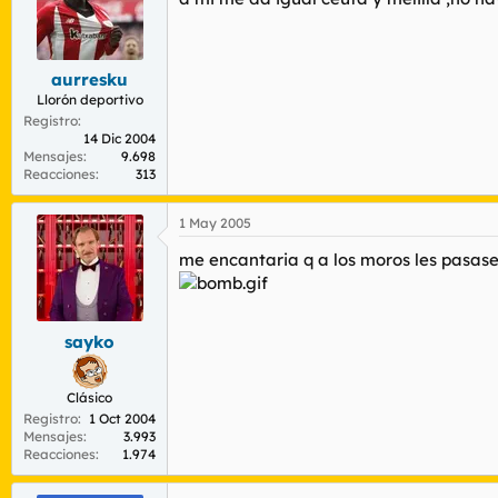
aurresku
Llorón deportivo
Registro
14 Dic 2004
Mensajes
9.698
Reacciones
313
1 May 2005
me encantaria q a los moros les pasase
sayko
Clásico
Registro
1 Oct 2004
Mensajes
3.993
Reacciones
1.974