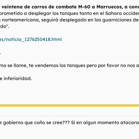
veintena de carros de combate M-60 a Marruecos, a condi
ometido a desplegar los tanques tanto en el Sahara occidenta
 norteamericana, seguirá desplegado en las guarniciones de Ceu
rdo".
ias/noticia_1276250418.html
.
cómo se llame, te vendemos los tanques pero por favor no nos
 inferioridad.
ste gobierno que coño se cree??? Si en algun momento atacara