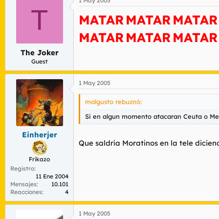
1 May 2005
T
MATAR
MATAR
MATAR
MATAR
MATAR
MATAR
The Joker
Guest
1 May 2005
malgusto rebuznó:
Si en algun momento atacaran Ceuta o Mel
Einherjer
Que saldría Moratinos en la tele dicie
Frikazo
Registro
11 Ene 2004
Mensajes
10.101
Reacciones
4
1 May 2005