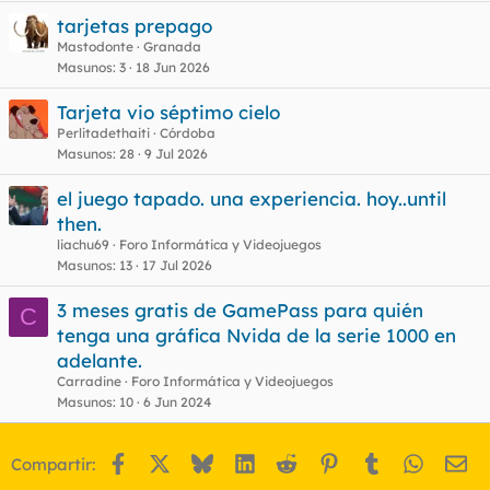
tarjetas prepago
Mastodonte
Granada
Masunos
3
18 Jun 2026
Tarjeta vio séptimo cielo
Perlitadethaiti
Córdoba
Masunos
28
9 Jul 2026
el juego tapado. una experiencia. hoy..until
then.
liachu69
Foro Informática y Videojuegos
Masunos
13
17 Jul 2026
3 meses gratis de GamePass para quién
C
tenga una gráfica Nvida de la serie 1000 en
adelante.
Carradine
Foro Informática y Videojuegos
Masunos
10
6 Jun 2024
Facebook
X
Bluesky
LinkedIn
Reddit
Pinterest
Tumblr
WhatsA
Em
Compartir: