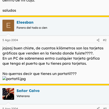
dentro de mi caja.
t
o
e
saludos
m
a
Eleesban
E
Forero del todo a cien
5 Ago 2004
#2
jajaaj buen chiste, de cuantos kilómetros son las tarjetas
gráficas que venden en la tienda donde fuiste????.
En un PC de sobremesa entra cualquier tarjeta gráfica
que tenga el puerto que tu tienes para tarjetas.
No querras decir que tienes un portatil???
Señor Calvo
Veterano
5 Ago 2004
#3