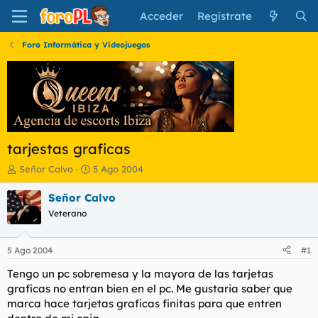
Acceder
Regístrate
Foro Informática y Videojuegos
tarjestas graficas
I
F
Señor Calvo
5 Ago 2004
n
e
i
c
Señor Calvo
c
h
Veterano
i
a
a
d
d
e
5 Ago 2004
#1
o
i
r
n
Tengo un pc sobremesa y la mayora de las tarjetas
d
i
graficas no entran bien en el pc. Me gustaria saber que
e
c
marca hace tarjetas graficas finitas para que entren
l
i