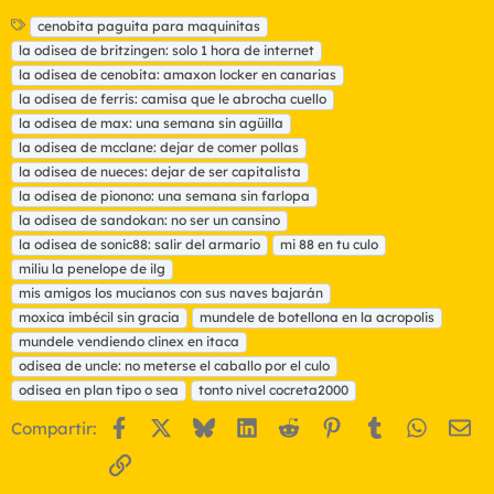
E
cenobita paguita para maquinitas
t
la odisea de britzingen: solo 1 hora de internet
i
la odisea de cenobita: amaxon locker en canarias
q
la odisea de ferris: camisa que le abrocha cuello
u
la odisea de max: una semana sin agüilla
e
t
la odisea de mcclane: dejar de comer pollas
a
la odisea de nueces: dejar de ser capitalista
s
la odisea de pionono: una semana sin farlopa
la odisea de sandokan: no ser un cansino
la odisea de sonic88: salir del armario
mi 88 en tu culo
miliu la penelope de ilg
mis amigos los mucianos con sus naves bajarán
moxica imbécil sin gracia
mundele de botellona en la acropolis
mundele vendiendo clinex en itaca
odisea de uncle: no meterse el caballo por el culo
odisea en plan tipo o sea
tonto nivel cocreta2000
Facebook
X
Bluesky
LinkedIn
Reddit
Pinterest
Tumblr
WhatsA
Em
Compartir:
Enlace