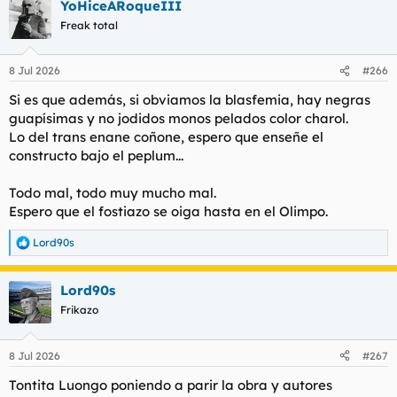
YoHiceARoqueIII
c
c
Freak total
i
o
n
8 Jul 2026
#266
e
s
Si es que además, si obviamos la blasfemia, hay negras
:
guapísimas y no jodidos monos pelados color charol.
Lo del trans enane coñone, espero que enseñe el
constructo bajo el peplum...
Todo mal, todo muy mucho mal.
Espero que el fostiazo se oiga hasta en el Olimpo.
Lord90s
R
e
a
Lord90s
c
c
Frikazo
i
o
n
8 Jul 2026
#267
e
s
Tontita Luongo poniendo a parir la obra y autores
: