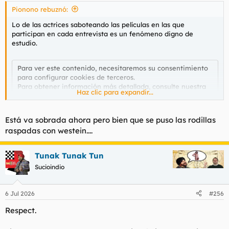
s
Pionono rebuznó:
:
Lo de las actrices saboteando las películas en las que
participan en cada entrevista es un fenómeno digno de
estudio.
Para ver este contenido, necesitaremos su consentimiento
para configurar cookies de terceros.
Para obtener información más detallada, consulte nuestra
Haz clic para expandir...
página de cookies
.
Aceptar cookies de terceros
Está va sobrada ahora pero bien que se puso las rodillas
raspadas con westein....
Tunak Tunak Tun
Sucioindio
6 Jul 2026
#256
Respect.