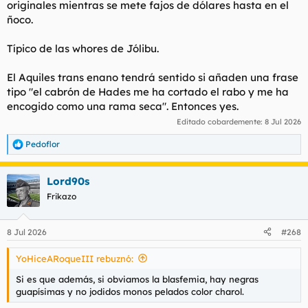
originales mientras se mete fajos de dólares hasta en el
ñoco.
Típico de las whores de Jólibu.
El Aquiles trans enano tendrá sentido si añaden una frase
tipo "el cabrón de Hades me ha cortado el rabo y me ha
encogido como una rama seca". Entonces yes.
Editado cobardemente:
8 Jul 2026
Pedoflor
R
e
a
Lord90s
c
c
Frikazo
i
o
n
8 Jul 2026
#268
e
s
YoHiceARoqueIII rebuznó:
:
Si es que además, si obviamos la blasfemia, hay negras
guapísimas y no jodidos monos pelados color charol.