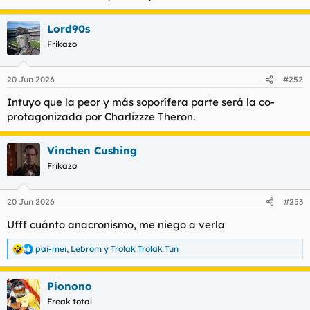
l
i
t
o
Lord90s
e
Frikazo
m
a
20 Jun 2026
#252
Intuyo que la peor y más soporífera parte será la co-
protagonizada por Charlizzze Theron.
Vinchen Cushing
Frikazo
20 Jun 2026
#253
Ufff cuánto anacronismo, me niego a verla
pai-mei
,
Lebrom
y
Trolak Trolak Tun
R
e
a
Pionono
c
c
Freak total
i