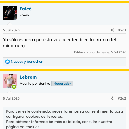
a
Falcó
c
c
Freak
i
o
n
6 Jul 2026
#261
e
s
Yo sólo espero que ésta vez cuenten bien la trama del
:
minotauro
Editado cobardemente:
6 Jul 2026
Nueces
y
bonachon
R
e
a
Lebrom
c
c
Muerto por dentro
Moderador
i
o
n
8 Jul 2026
#262
e
s
:
Para ver este contenido, necesitaremos su consentimiento para
configurar cookies de terceros.
Para obtener información más detallada, consulte nuestra
página de cookies
.