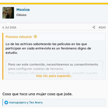
Moxica
Clásico
6 Jul 2026
#260
Pionono rebuznó:
Lo de las actrices saboteando las películas en las que
participan en cada entrevista es un fenómeno digno de
estudio.
Para ver este contenido, necesitaremos su consentimiento
para configurar cookies de terceros.
Para obtener información más detallada, consulte nuestra
Haz clic para expandir...
página de cookies
.
Aceptar cookies de terceros
Cosa que toca una mujer cosa que jode.
manupajero
y
Tex Avery
R
e