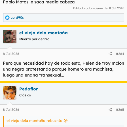
Pablo Motos le saca media cabeza
Editado cobardemente:
8 Jul 2026
Lord90s
R
e
a
el viejo dela montaña
c
c
Muerto por dentro
i
o
n
8 Jul 2026
#264
e
s
Pero que necesidad hay de todo esto, Helen de troy mclon
:
una negra protestando porque homero era machista,
luego una enana transexual...
Pedoflor
Clásico
8 Jul 2026
#265
el viejo dela montaña rebuznó: