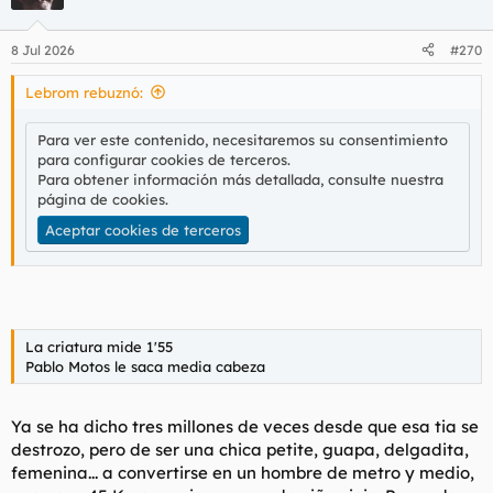
i
o
n
8 Jul 2026
#270
e
s
Lebrom rebuznó:
:
Para ver este contenido, necesitaremos su consentimiento
para configurar cookies de terceros.
Para obtener información más detallada, consulte nuestra
página de cookies
.
Aceptar cookies de terceros
La criatura mide 1'55
Pablo Motos le saca media cabeza
Ya se ha dicho tres millones de veces desde que esa tia se
destrozo, pero de ser una chica petite, guapa, delgadita,
femenina... a convertirse en un hombre de metro y medio,