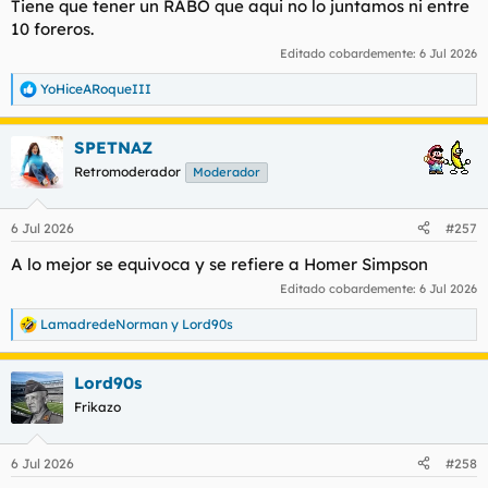
Tiene que tener un RABO que aqui no lo juntamos ni entre
10 foreros.
Editado cobardemente:
6 Jul 2026
YoHiceARoqueIII
R
e
a
SPETNAZ
c
c
Retromoderador
Moderador
i
o
n
6 Jul 2026
#257
e
s
A lo mejor se equivoca y se refiere a Homer Simpson
:
Editado cobardemente:
6 Jul 2026
LamadredeNorman
y
Lord90s
R
e
a
Lord90s
c
c
Frikazo
i
o
n
6 Jul 2026
#258
e