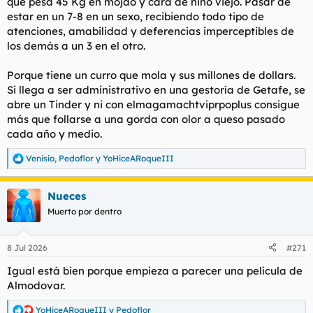
que pesa 45 Kg en mojao y cara de niño viejo. Pasar de
estar en un 7-8 en un sexo, recibiendo todo tipo de
atenciones, amabilidad y deferencias imperceptibles de
los demás a un 3 en el otro.
Porque tiene un curro que mola y sus millones de dollars.
Si llega a ser administrativo en una gestoría de Getafe, se
abre un Tinder y ni con elmagamachtviprpoplus consigue
más que follarse a una gorda con olor a queso pasado
cada año y medio.
Venisio
,
Pedoflor
y
YoHiceARoqueIII
R
e
a
Nueces
c
c
Muerto por dentro
i
o
n
8 Jul 2026
#271
e
s
Igual está bien porque empieza a parecer una película de
:
Almodovar.
YoHiceARoqueIII
y
Pedoflor