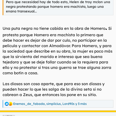
Pero que necesidad hay de todo esto, Helen de troy mclon una
negra protestando porque homero era machista, luego una
enana transexual...
.
Una puta negra no tiene cabida en la obra de Homero
Si
protesta porque Homero era machista lo primero que
debe hacer es dejar de dar por culo, no participar en la
película y contactar con Almodóvar. Para Homero, y para
la sociedad que describe en su obra, la mujer es poco más
que la sirvienta del marido e interesa que sea buena
tejedora y que se deje follar cuando se la requiera para
ello y no protestar si tras una guerra se trae alguna zorra
como botín a casa.
Las diosas son cosa aparte, que para eso son diosas y
pueden hacer lo que les salga de la divina seta si no
cabrean a Zeus, que entonces las pone en su sitio.
Enemas_de_fabada
,
simplicius
,
Lord90s
y 3 más
R
e
a