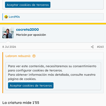
Aceptar cookies de terceros
Lord90s
R
e
a
cocreta2000
c
c
Maricón por oposición
i
o
n
8 Jul 2026
#263
e
s
Lebrom rebuznó:
:
Para ver este contenido, necesitaremos su consentimiento
para configurar cookies de terceros.
Para obtener información más detallada, consulte nuestra
página de cookies
.
Aceptar cookies de terceros
La criatura mide 1'55