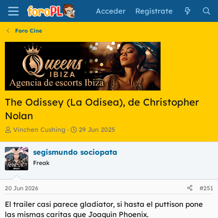
Acceder
Regístrate
Foro Cine
The Odissey (La Odisea), de Christopher
Nolan
I
F
Vinchen Cushing
29 Jun 2025
n
e
i
c
segismundo sociopata
c
h
Freak
i
a
a
d
d
e
20 Jun 2026
#251
o
i
r
n
El trailer casi parece gladiator, si hasta el puttison pone
d
i
las mismas caritas que Joaquín Phoenix.
e
c