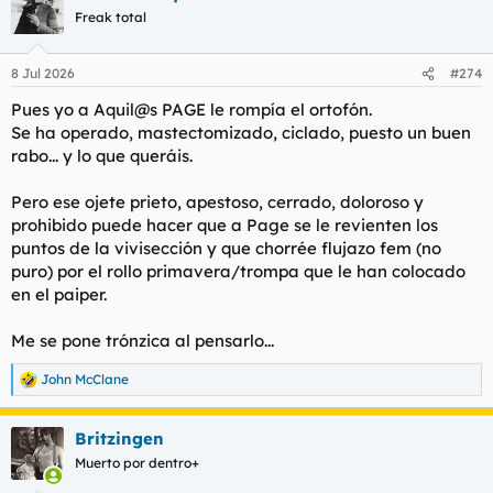
c
Freak total
i
o
n
8 Jul 2026
#274
e
s
Pues yo a Aquil@s PAGE le rompía el ortofón.
:
Se ha operado, mastectomizado, ciclado, puesto un buen
rabo... y lo que queráis.
Pero ese ojete prieto, apestoso, cerrado, doloroso y
prohibido puede hacer que a Page se le revienten los
puntos de la vivisección y que chorrée flujazo fem (no
puro) por el rollo primavera/trompa que le han colocado
en el paiper.
Me se pone trónzica al pensarlo...
John McClane
R
e
a
Britzingen
c
c
Muerto por dentro+
i
o