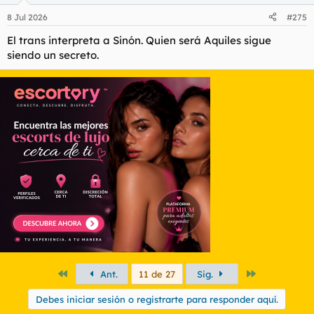
n
8 Jul 2026
#275
e
s
El trans interpreta a Sinón. Quien será Aquiles sigue
:
siendo un secreto.
Primero
Último
Ant.
11 de 27
Sig.
Debes iniciar sesión o registrarte para responder aquí.