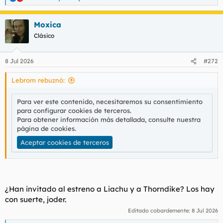
R
e
a
Moxica
c
c
Clásico
i
o
n
8 Jul 2026
#272
e
s
Lebrom rebuznó:
:
Para ver este contenido, necesitaremos su consentimiento
para configurar cookies de terceros.
Para obtener información más detallada, consulte nuestra
página de cookies
.
Aceptar cookies de terceros
¿Han invitado al estreno a Liachu y a Thorndike? Los hay
con suerte, joder.
Editado cobardemente:
8 Jul 2026