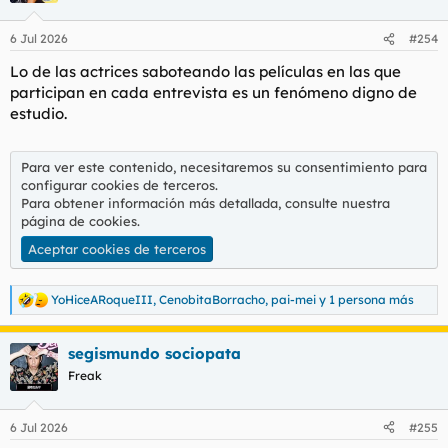
o
n
6 Jul 2026
#254
e
s
Lo de las actrices saboteando las películas en las que
:
participan en cada entrevista es un fenómeno digno de
estudio.
Para ver este contenido, necesitaremos su consentimiento para
configurar cookies de terceros.
Para obtener información más detallada, consulte nuestra
página de cookies
.
Aceptar cookies de terceros
YoHiceARoqueIII
,
CenobitaBorracho
,
pai-mei
y 1 persona más
R
e
a
segismundo sociopata
c
c
Freak
i
o
n
6 Jul 2026
#255
e