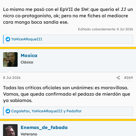
Lo mismo me pasó con el EpVII de SW: que quería el JJ un
nicro co-protagonista, ok; pero no me fiches al mediocre
cara mongo boca sandía ese.
Editado cobardemente:
8 Jul 2026
YoHiceARoqueIII
R
e
a
Moxica
c
c
Clásico
i
o
n
8 Jul 2026
#269
e
s
Todas las críticas oficiales son unánimes: es maravillosa.
:
Vamos, que queda confirmado el pedazo de mierdón que
ya sabíamos.
Cagalefas
,
YoHiceARoqueIII
y
Pedoflor
R
e
a
Enemas_de_fabada
c
c
Veterano