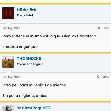
Häskelärk
H
Freak total
10 May 2018
#23
Pero si tiene el mismo estilo que Alien Vs Predator 2
emosido engañado
THORNDIKE
Cojones de fogueo
10 May 2018
#24
Otra peli para millenials de mierda.
Sin pena ni gloria, amics.
YoHiceARoqueIII