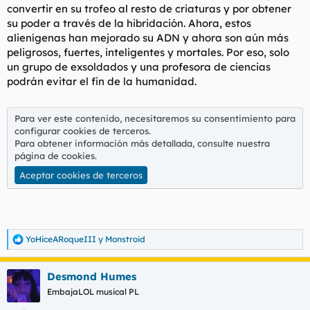
convertir en su trofeo al resto de criaturas y por obtener
su poder a través de la hibridación. Ahora, estos
alienígenas han mejorado su ADN y ahora son aún más
peligrosos, fuertes, inteligentes y mortales. Por eso, solo
un grupo de exsoldados y una profesora de ciencias
podrán evitar el fin de la humanidad.
Para ver este contenido, necesitaremos su consentimiento para
configurar cookies de terceros.
Para obtener información más detallada, consulte nuestra
página de cookies
.
Aceptar cookies de terceros
YoHiceARoqueIII
y
Monstroid
R
e
a
Desmond Humes
c
c
EmbajaLOL musical PL
i
o