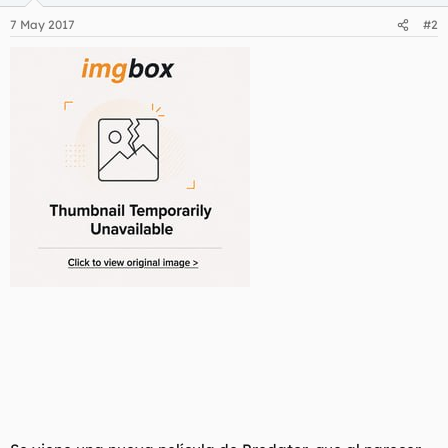
n
7 May 2017
#2
e
s
: