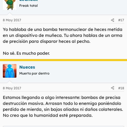
c
Freak total
i
o
n
8 May 2017
#17
e
s
Yo hablaba de una bomba termonuclear de heces metida
:
en un dispositivo de muñeca. Tu ahora hablas de un arma
de precisión para disparar heces al pecho.
No sé. Es mucho poder.
Nueces
Muerto por dentro
8 May 2017
#18
Estamos llegando a algo interesante: bombas de precisa
destrucción masiva. Arrasan todo lo enemigo poniéndolo
perdido de mierda, sin bajas aliadas ni daños colaterales.
No creo que la humanidad esté preparada.