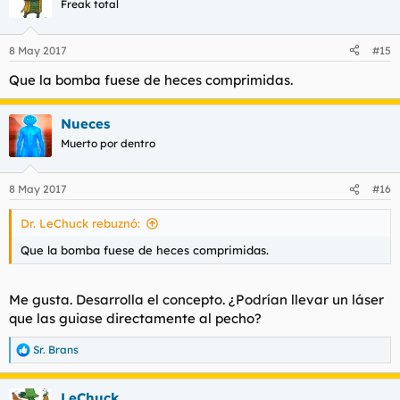
Freak total
8 May 2017
#15
Que la bomba fuese de heces comprimidas.
Nueces
Muerto por dentro
8 May 2017
#16
Dr. LeChuck rebuznó:
Que la bomba fuese de heces comprimidas.
Me gusta. Desarrolla el concepto. ¿Podrían llevar un láser
que las guiase directamente al pecho?
Sr. Brans
R
e
a
LeChuck
c