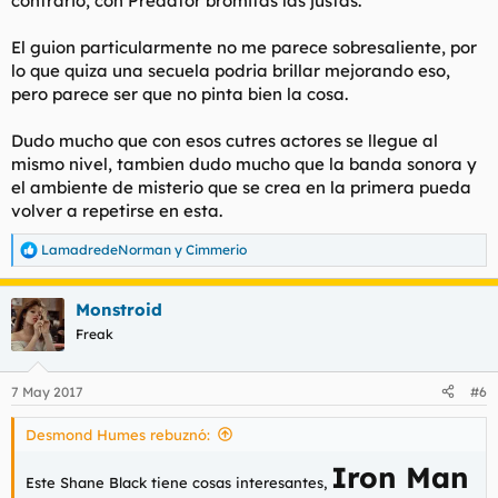
contrario, con Predator bromitas las justas.
El guion particularmente no me parece sobresaliente, por
lo que quiza una secuela podria brillar mejorando eso,
pero parece ser que no pinta bien la cosa.
Dudo mucho que con esos cutres actores se llegue al
mismo nivel, tambien dudo mucho que la banda sonora y
el ambiente de misterio que se crea en la primera pueda
volver a repetirse en esta.
LamadredeNorman
y
Cimmerio
R
e
a
Monstroid
c
c
Freak
i
o
n
7 May 2017
#6
e
s
Desmond Humes rebuznó:
:
Iron Man
Este Shane Black tiene cosas interesantes,