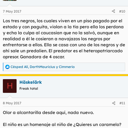
7 May 2017
#10
Los tres negros, los cuales viven en un piso pagado por el
estado y con paguita, violan a la tía pero ella los perdona
y echa la culpa al caucasian que no la salvó, aunque en
realidad a él le cosieran a navajazos los negros por
enfrentarse a ellos. Ella se casa con uno de los negros y de
ahí sale un predalien. El predator es el heteropatriarcado
opresor. Ganadora de 4 oscar.
Césped Alí
,
DarthMauricius
y
Cimmerio
R
e
a
Häskelärk
c
H
c
Freak total
i
o
n
8 May 2017
#11
e
s
Olor a alcantarilla desde aquí, nada nuevo.
:
El niño es un homenaje al niño de
¿Quieres un caramelo?