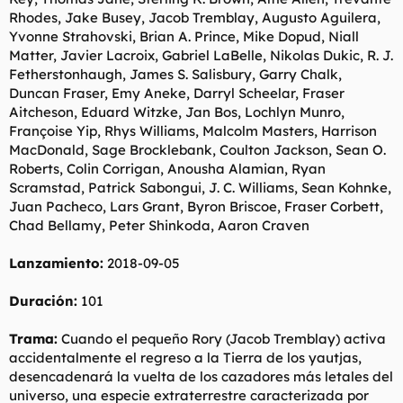
Rhodes, Jake Busey, Jacob Tremblay, Augusto Aguilera,
Yvonne Strahovski, Brian A. Prince, Mike Dopud, Niall
Matter, Javier Lacroix, Gabriel LaBelle, Nikolas Dukic, R. J.
Fetherstonhaugh, James S. Salisbury, Garry Chalk,
Duncan Fraser, Emy Aneke, Darryl Scheelar, Fraser
Aitcheson, Eduard Witzke, Jan Bos, Lochlyn Munro,
Françoise Yip, Rhys Williams, Malcolm Masters, Harrison
MacDonald, Sage Brocklebank, Coulton Jackson, Sean O.
Roberts, Colin Corrigan, Anousha Alamian, Ryan
Scramstad, Patrick Sabongui, J. C. Williams, Sean Kohnke,
Juan Pacheco, Lars Grant, Byron Briscoe, Fraser Corbett,
Chad Bellamy, Peter Shinkoda, Aaron Craven
Lanzamiento:
2018-09-05
Duración:
101
Trama:
Cuando el pequeño Rory (Jacob Tremblay) activa
accidentalmente el regreso a la Tierra de los yautjas,
desencadenará la vuelta de los cazadores más letales del
universo, una especie extraterrestre caracterizada por