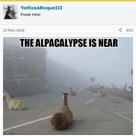
YoHiceARoqueIII
Freak total
10 May 2018
#22