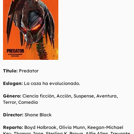
t
o
e
m
a
Título:
Predator
Eslogan:
La caza ha evolucionado.
Género:
Ciencia ficción, Acción, Suspense, Aventura,
Terror, Comedia
Director:
Shane Black
Reparto:
Boyd Holbrook, Olivia Munn, Keegan-Michael
Key, Thomas Jane, Sterling K. Brown, Alfie Allen, Trevante