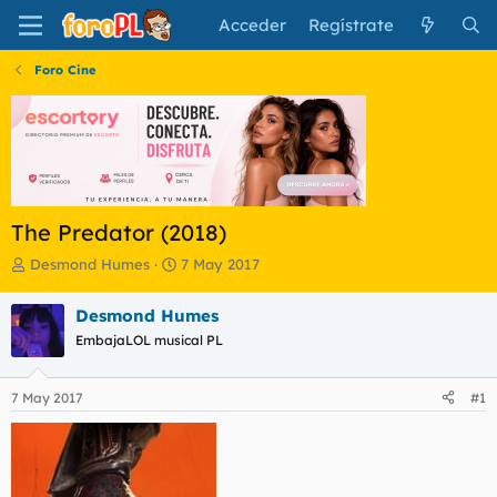
Acceder
Regístrate
Foro Cine
The Predator (2018)
I
F
Desmond Humes
7 May 2017
n
e
i
c
Desmond Humes
c
h
EmbajaLOL musical PL
i
a
a
d
d
e
7 May 2017
#1
o
i
r
n
d
i
e
c
l
i