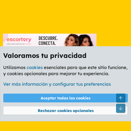
Valoramos tu privacidad
Utilizamos
cookies
esenciales para que este sitio funcione,
y cookies opcionales para mejorar tu experiencia.
Foro Cine
Ver más información y configurar tus preferencias
Cookies
PL OLDSTYLE AMARILLO
Cambiar fuente
Español (ES)
Arri
Aceptar todas las cookies
Contáctanos
Términos y reglas
Política de privacidad
Ayuda
R
Pie
S
Rechazar cookies opcionales
S
®
Community platform by XenForo
© 2010-2026 XenForo Ltd.