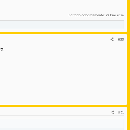
Editado cobardemente:
29 Ene 2026
#30
ca.
#31