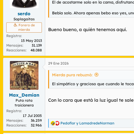
El de acostarme solo en la cama, disfrutan
Bebía solo. Ahora apenas bebo eso yes, un
serdo
Soplagaitas
Forero de
Bueno bueno, a quién tenemos aquí.
mierda
Registro
15 May 2013
Mensajes
31.139
Reacciones
48.088
29 Ene 2026
Mierda pura rebuznó:
El simpático y gracioso que cuando le tocan
Max_Demian
Con lo cara que está la luz igual te sal
Puta rata
traicionera
Registro
17 Jul 2005
Mensajes
36.259
Pedoflor
y
LamadredeNorman
R
Reacciones
32.966
e