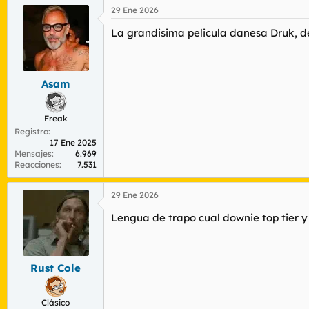
a
29 Ene 2026
c
c
La grandisima pelicula danesa Druk, dej
i
o
n
e
s
Asam
:
Freak
Registro
17 Ene 2025
Mensajes
6.969
Reacciones
7.531
29 Ene 2026
Lengua de trapo cual downie top tier y a
Rust Cole
Clásico