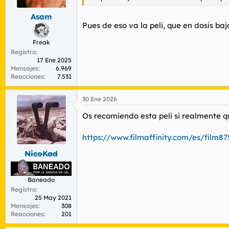
Asam
Pues de eso va la peli, que en dosis ba
Freak
Registro
17 Ene 2025
Mensajes
6.969
Reacciones
7.531
30 Ene 2026
Os recomiendo esta peli si realmente qu
https://www.filmaffinity.com/es/film87
NicoKad
Baneado
Registro
25 May 2021
Mensajes
308
Reacciones
201