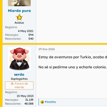
r
n
d
i
Mierda pura
e
c
l
i
t
o
Asiduo
e
Registro
m
4 May 2021
a
Mensajes
594
Reacciones
540
29 Ene 2026
Estoy de aventuras por Turkia, acabo de
No sé si pedirme una y echarle colonia.
serdo
Soplagaitas
Forero de
mierda
Registro
15 May 2013
Mensajes
31.139
Pinchito
R
Reacciones
48.088