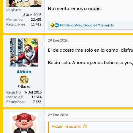
No mentaremos a nadie.
Registro
2 Jun 2006
Mensajes
22.431
Reacciones
11.412
PaiSerdoMei
,
GoogleTM
y
serdo
R
e
a
29 Ene 2026
c
c
El de acostarme solo en la cama, disfr
i
o
n
Bebía solo. Ahora apenas bebo eso yes
e
s
Alduin
:
Frikazo
Registro
6 Jul 2013
Mensajes
13.314
Reacciones
7.836
29 Ene 2026
Alduin rebuznó: