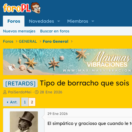
Foros
Novedades
Miembros
Nuevos mensajes
Buscar en foros
Foros
GENERAL
Foro General
Tipo de borracho que sois
[RETARDS]
I
F
PaiSerdoMei
28 Ene 2026
n
e
Ant.
1
2
i
c
c
h
i
a
29 Ene 2026
a
d
El simpático y gracioso que cuando le t
d
e
o
i