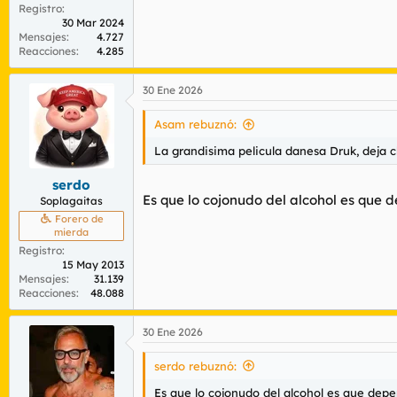
Registro
30 Mar 2024
Mensajes
4.727
Reacciones
4.285
30 Ene 2026
Asam rebuznó:
La grandisima pelicula danesa Druk, deja 
serdo
Es que lo cojonudo del alcohol es que d
Soplagaitas
Forero de
mierda
Registro
15 May 2013
Mensajes
31.139
Reacciones
48.088
30 Ene 2026
serdo rebuznó:
Es que lo cojonudo del alcohol es que depen