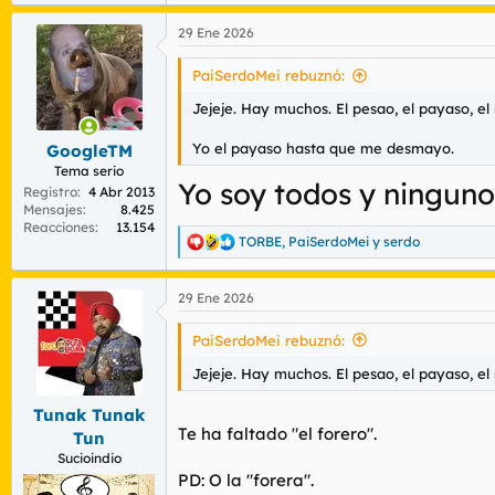
e
a
29 Ene 2026
c
c
i
PaiSerdoMei rebuznó:
o
n
Jejeje. Hay muchos. El pesao, el payaso, el 
e
s
Yo el payaso hasta que me desmayo.
GoogleTM
:
Tema serio
Yo soy todos y ninguno
Registro
4 Abr 2013
Mensajes
8.425
Reacciones
13.154
TORBE
,
PaiSerdoMei
y
serdo
R
e
a
29 Ene 2026
c
c
i
PaiSerdoMei rebuznó:
o
n
Jejeje. Hay muchos. El pesao, el payaso, el 
e
s
Tunak Tunak
:
Te ha faltado "el forero".
Tun
Sucioindio
PD: O la "forera".