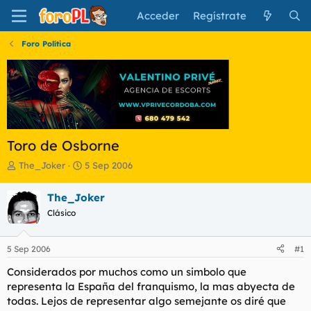
Acceder
Regístrate
Foro Política
Toro de Osborne
I
F
The_Joker
5 Sep 2006
n
e
i
c
The_Joker
c
h
Clásico
i
a
a
d
d
e
5 Sep 2006
#1
o
i
r
n
Considerados por muchos como un simbolo que
d
i
representa la España del franquismo, la mas abyecta de
e
c
todas. Lejos de representar algo semejante os diré que
l
i