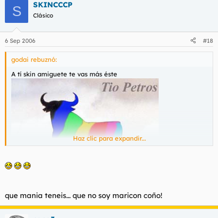
SKINCCCP
S
Clásico
6 Sep 2006
#18
godai rebuznó:
A tí skin amiguete te vas más éste
Haz clic para expandir...
que mania teneis... que no soy maricon coño!
De buen rollito, eh?