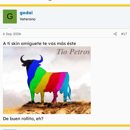
godai
G
Veterano
6 Sep 2006
#17
A tí skin amiguete te vas más éste
De buen rollito, eh?