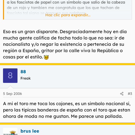
a los fascistas de papel con un simbolo que salio de la cabeza
de un rojo y tambien me congratula que los que tachan de
fascista tal signo se traguen sus palabras.
Haz clic para expandir...
Informacion sobre Manolo Prieto
https://es.wikipedia.org/wiki/Manolo_Prieto
Eso es un gran disparate. Desgraciadamente hoy en día
mucha gente califica de facha todo lo que no sea: ir de
nacionalista y/o negar la existencia o pertenecia de su
región a España, gritar por la calle viva la República o
cosas por el estilo.
88
8
Freak
5 Sep 2006
#3
A mi el toro me toca los cojones, es un simbolo nacional si,
pero las tipicas banderas de españa con el toro que estan
ahora de moda no me gustan. Me parece una pollada.
brus lee