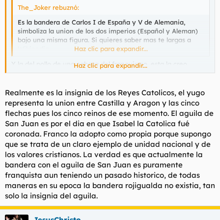
The_Joker rebuznó:
Es la bandera de Carlos I de España y V de Alemania,
simboliza la union de los dos imperios (Español y Aleman)
bajo una misma figura. Si quieres saber mas te largas a
Wikipedia.
Haz clic para expandir...
Y la del pollo de una cabeza del franquismo, esta la creo
Haz clic para expandir...
Franco o tiene una historia anterior y Franco la adopto como
propia?.Es que es la que a mi mas me gusta pero no quiero
que me liguen al franquismo.Quiero decir, si yo enarbolo
Realmente es la insignia de los Reyes Catolicos, el yugo
publicamenete esa bandera estaria haciendo apologia del
representa la union entre Castilla y Aragon y las cinco
franquismo necesariamente?Es que en el Wiki no he
flechas pues los cinco reinos de ese momento. El aguila de
encontrado nada.
San Juan es por el dia en que Isabel la Catolica fué
coronada. Franco la adopto como propia porque supongo
que se trata de un claro ejemplo de unidad nacional y de
los valores cristianos. La verdad es que actualmente la
bandera con el aguila de San Juan es puramente
franquista aun teniendo un pasado historico, de todas
maneras en su epoca la bandera rojigualda no existia, tan
solo la insignia del aguila.
JesusChristo