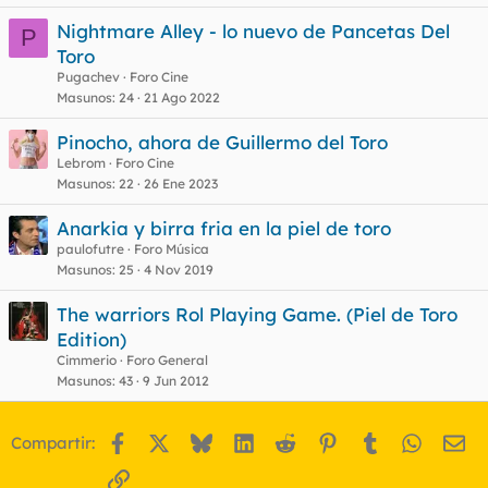
Nightmare Alley - lo nuevo de Pancetas Del
P
Toro
Pugachev
Foro Cine
Masunos
24
21 Ago 2022
Pinocho, ahora de Guillermo del Toro
Lebrom
Foro Cine
Masunos
22
26 Ene 2023
Anarkia y birra fria en la piel de toro
paulofutre
Foro Música
Masunos
25
4 Nov 2019
The warriors Rol Playing Game. (Piel de Toro
Edition)
Cimmerio
Foro General
Masunos
43
9 Jun 2012
Facebook
X
Bluesky
LinkedIn
Reddit
Pinterest
Tumblr
WhatsA
Em
Compartir:
Enlace