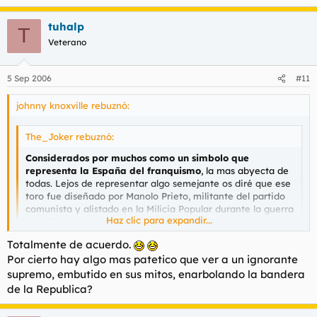
tuhalp
T
Veterano
5 Sep 2006
#11
johnny knoxville rebuznó:
The_Joker rebuznó:
Considerados por muchos como un simbolo que
representa la España del franquismo
, la mas abyecta de
todas. Lejos de representar algo semejante os diré que ese
toro fue diseñado por Manolo Prieto, militante del partido
comunista y alistado en la Milicia Popular durante la guerra
Haz clic para expandir...
civil. Me congratula ver a los fascistas de papel con un
simbolo que salio de la cabeza de un rojo y tambien me
Totalmente de acuerdo.
congratula que los que tachan de fascista tal signo se
Haz clic para expandir...
Por cierto hay algo mas patetico que ver a un ignorante
traguen sus palabras.
supremo, embutido en sus mitos, enarbolando la bandera
Informacion sobre Manolo Prieto
Eso es un gran disparate. Desgraciadamente hoy en día mucha
de la Republica?
https://es.wikipedia.org/wiki/Manolo_Prieto
gente califica de facha todo lo que no sea: ir de nacionalista
y/o negar la existencia o pertenecia de su región a España,