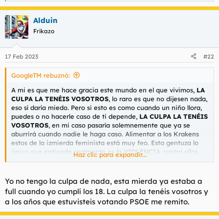
e
a
Alduin
c
c
Frikazo
i
o
n
17 Feb 2023
#22
e
s
GoogleTM rebuznó:
:
A mi es que me hace gracia este mundo en el que vivimos,
LA
CULPA LA TENÉIS VOSOTROS
, lo raro es que no dijesen nada,
eso sí daría miedo. Pero si esto es como cuando un niño llora,
puedes o no hacerle caso de ti depende,
LA CULPA LA TENÉIS
VOSOTROS
, en mi caso pasaría solemnemente que ya se
aburrirá cuando nadie le haga caso. Alimentar a los Krakens
estos de la izmierda feminista está muy feo. Esta gentuza lo
único que entiende realmente es la VIOLENCIA contra ellos,
Haz clic para expandir...
vamos intentar darles de hostias cuando
H
abran la
V
oca y
punto.
Yo no tengo la culpa de nada, esta mierda ya estaba a
Venga, no os gustaría darle una paliza a un feminista o a una,
full cuando yo cumplí los 18. La culpa la tenéis vosotros y
ojo que no hay que discriminar ahí a puñetazos y patadas, que
a los años que estuvisteis votando PSOE me remito.
sienta el duro placer del dolor.