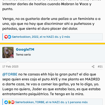
intentar darles de hostias cuando
H
abran la
V
oca y
punto.
Venga, no os gustaría darle una paliza a un feminista o a
una, ojo que no hay que discriminar ahí a puñetazos y
patadas, que sienta el duro placer del dolor.
Sæterbakken
,
2022
,
el re NAZI do.
y 2 más
R
e
a
GoogleTM
c
c
Tema serio
i
o
n
17 Feb 2023
#21
e
s
@TORBE
no te cansas ehh hijo la gran puta? el día que
:
sepa quien eres cojo el puto AVE y me planto en MADRID
a darte caza, te vas a comer las gafas, ya te lo digo, yo.
Luego no quiero, Joder es que estaba loco, es que estaba
entratamiento psiquiátrico. Te tengo en la mira.
Sæterbakken
,
TORBE
,
el re NAZI do.
y 1 persona más
R