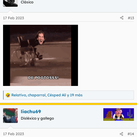
c
Clásico
i
o
n
17 Feb 2023
#13
e
s
:
Relativo
,
chaparral
,
Césped Alí
y 19 más
R
e
a
liachu69
c
c
Disléxico y gallego
i
o
n
17 Feb 2023
#14
e