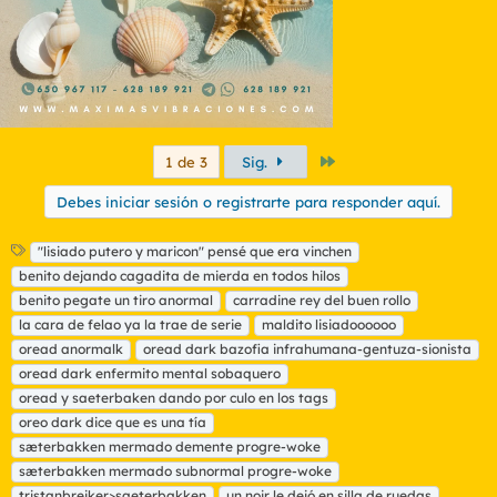
Último
1 de 3
Sig.
Debes iniciar sesión o registrarte para responder aquí.
E
"lisiado putero y maricon" pensé que era vinchen
t
benito dejando cagadita de mierda en todos hilos
i
benito pegate un tiro anormal
carradine rey del buen rollo
q
la cara de felao ya la trae de serie
maldito lisiadoooooo
u
oread anormalk
e
oread dark bazofia infrahumana-gentuza-sionista
t
oread dark enfermito mental sobaquero
a
oread y saeterbaken dando por culo en los tags
s
oreo dark dice que es una tía
sæterbakken mermado demente progre-woke
sæterbakken mermado subnormal progre-woke
tristanbreiker>saeterbakken
un noir le dejó en silla de ruedas