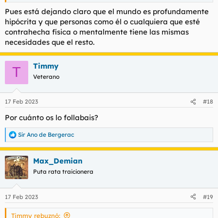
Pues está dejando claro que el mundo es profundamente
hipócrita y que personas como él o cualquiera que esté
contrahecha física o mentalmente tiene las mismas
necesidades que el resto.
Timmy
T
Veterano
17 Feb 2023
#18
Por cuánto os lo follabais?
Sir Ano de Bergerac
R
e
a
Max_Demian
c
c
Puta rata traicionera
i
o
n
17 Feb 2023
#19
e
s
Timmy rebuznó:
: