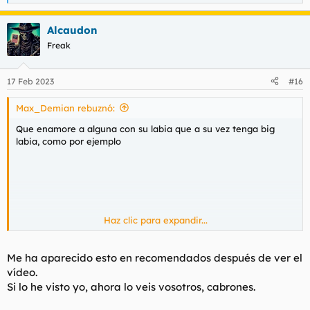
e
a
Alcaudon
c
c
Freak
i
o
n
17 Feb 2023
#16
e
s
Max_Demian rebuznó:
:
Que enamore a alguna con su labia que a su vez tenga big
labia, como por ejemplo
Haz clic para expandir...
Me ha aparecido esto en recomendados después de ver el
vídeo.
Si lo he visto yo, ahora lo veis vosotros, cabrones.