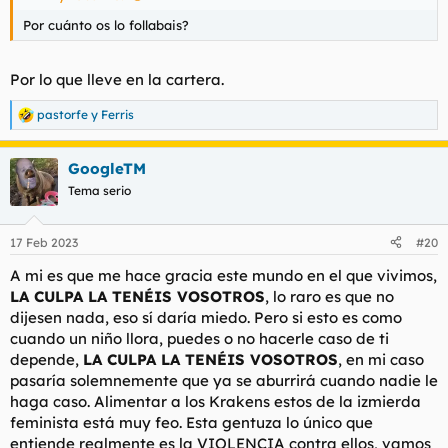
Por cuánto os lo follabais?
Por lo que lleve en la cartera.
pastorfe
y
Ferris
R
e
a
GoogleTM
c
c
Tema serio
i
o
n
17 Feb 2023
#20
e
s
A mi es que me hace gracia este mundo en el que vivimos,
:
LA CULPA LA TENÉIS VOSOTROS
, lo raro es que no
dijesen nada, eso sí daría miedo. Pero si esto es como
cuando un niño llora, puedes o no hacerle caso de ti
depende,
LA CULPA LA TENÉIS VOSOTROS
, en mi caso
pasaría solemnemente que ya se aburrirá cuando nadie le
haga caso. Alimentar a los Krakens estos de la izmierda
feminista está muy feo. Esta gentuza lo único que
entiende realmente es la VIOLENCIA contra ellos, vamos