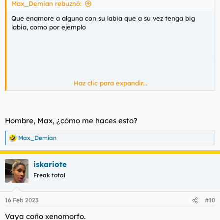
Max_Demian rebuznó:
:
Que enamore a alguna con su labia que a su vez tenga big
labia, como por ejemplo
Haz clic para expandir...
Hombre, Max, ¿cómo me haces esto?
Max_Demian
R
e
a
iskariote
c
c
Freak total
i
o
n
16 Feb 2023
#10
e
s
Vaya coño xenomorfo.
: