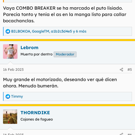
Vaya COMBO BREAKER se ha marcado el puto lisiado.
Parecía tonto y tenía el as en la manga listo para callar
bocachanclas.
BILBOKOA
,
GoogleTM
,
a1b2c3d4e5
y 6 más
R
e
a
Lebrom
c
c
Muerto por dentro
Moderador
i
o
n
16 Feb 2023
#5
e
s
Muy grande el motorizado, deseando ver qué dicen
:
ahora. Menudo bumerán.
Timmy
R
e
a
THORNDIKE
c
c
Cojones de fogueo
i
o
n
16 Feb 2023
#6