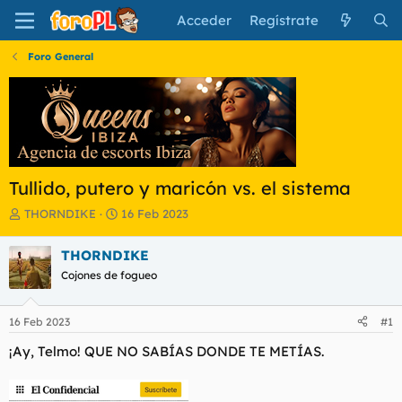
Acceder
Regístrate
Foro General
Tullido, putero y maricón vs. el sistema
I
F
THORNDIKE
16 Feb 2023
n
e
i
c
THORNDIKE
c
h
Cojones de fogueo
i
a
a
d
d
e
16 Feb 2023
#1
o
i
r
n
¡Ay, Telmo! QUE NO SABÍAS DONDE TE METÍAS.
d
i
e
c
l
i