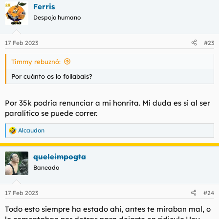
Ferris
Despojo humano
17 Feb 2023
#23
Timmy rebuznó:
Por cuánto os lo follabais?
Por 35k podría renunciar a mi honrita. Mi duda es si al ser
paralítico se puede correr.
Alcaudon
R
e
a
queleimpogta
c
c
Baneado
i
o
n
17 Feb 2023
#24
e
s
Todo esto siempre ha estado ahi, antes te miraban mal, o
: