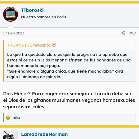
e
a
Tiboroski
c
c
Nuestro hombre en París
i
o
n
17 Feb 2023
#12
e
s
THORNDIKE rebuznó:
:
Lo que ha quedado claro es que la progresía no aprueba que
estos hijos de un Dios Menor disfruten de las bondades de una
buena mamada bajo pago.
"Que enamore a alguna chica, que tiene mucha labia" dirá
algún iluminado de mierda.
Dios Menor? Para engendrar semejante tarado debe ser
el Dios de los gitanos musulmanes veganos homosexuales
separatistas culés.
miliu
R
e
a
LamadredeNorman
c