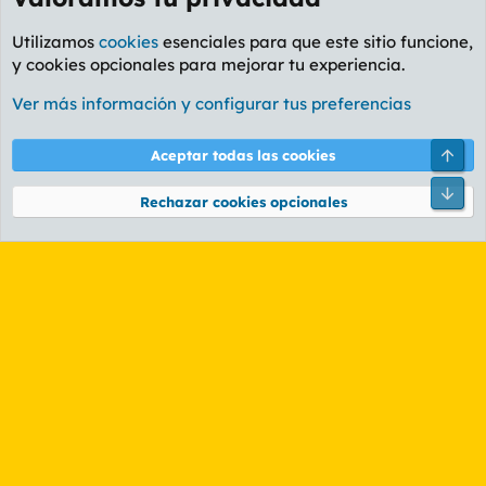
Utilizamos
cookies
esenciales para que este sitio funcione,
y cookies opcionales para mejorar tu experiencia.
Foro General
Ver más información y configurar tus preferencias
Cookies
PL OLDSTYLE AMARILLO
Cambiar fuente
Español (ES)
Arri
Aceptar todas las cookies
Contáctanos
Términos y reglas
Política de privacidad
Ayuda
R
Pie
S
Rechazar cookies opcionales
S
®
Community platform by XenForo
© 2010-2026 XenForo Ltd.