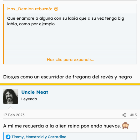
s
Max_Demian rebuznó:
:
Que enamore a alguna con su labia que a su vez tenga big
labia, como por ejemplo
Haz clic para expandir...
Dios,es como un escurridor de fregona del revés y negro
Uncle Meat
Leyenda
17 Feb 2023
#15
A mí me recuerda a la alien reina poniendo huevos.
Timmy
,
Monstroid
y
Carradine
R