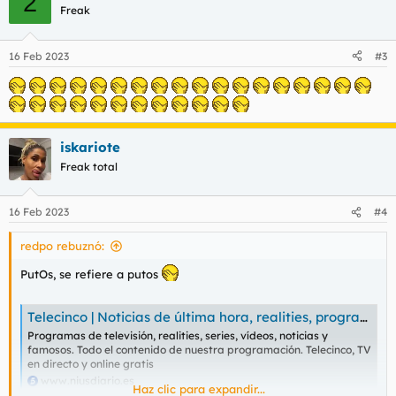
2
c
Freak
i
o
n
16 Feb 2023
#3
e
s
:
iskariote
Freak total
16 Feb 2023
#4
redpo rebuznó:
PutOs, se refiere a putos
Telecinco | Noticias de última hora, realities, programas y series
Programas de televisión, realities, series, vídeos, noticias y
famosos. Todo el contenido de nuestra programación. Telecinco, TV
en directo y online gratis
www.niusdiario.es
Haz clic para expandir...