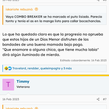
e
s
iskariote rebuznó:
:
Vaya COMBO BREAKER se ha marcado el puto lisiado. Parecía
tonto y tenía el as en la manga listo para callar bocachanclas.
Lo que ha quedado claro es que la progresía no aprueba
que estos hijos de un Dios Menor disfruten de las
bondades de una buena mamada bajo pago.
"Que enamore a alguna chica, que tiene mucha labia"
dirá algún iluminado de mierda.
Editado cobardemente:
16 Feb 2023
Travelord
,
rendder
,
queleimpogta
y 3 más
R
e
a
Timmy
c
T
c
Veterano
i
o
n
16 Feb 2023
#7
e
s
iskariote rebuznó:
: