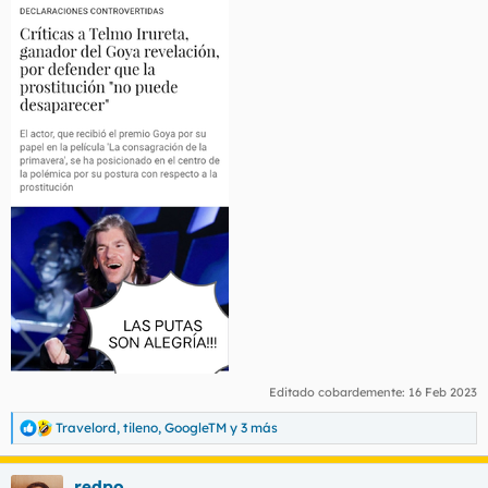
t
o
e
m
a
Editado cobardemente:
16 Feb 2023
Travelord
,
tileno
,
GoogleTM
y 3 más
R
e
a
redpo
c