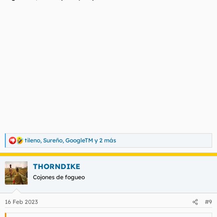
tileno
,
Sureño
,
GoogleTM
y 2 más
R
e
a
THORNDIKE
c
c
Cojones de fogueo
i
o
n
16 Feb 2023
#9
e
s