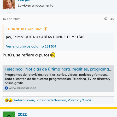
c
Lo vio en un documental
i
o
n
16 Feb 2023
#2
e
s
THORNDIKE rebuznó:
:
¡Ay, Telmo! QUE NO SABÍAS DONDE TE METÍAS.
Ver el archivos adjunto 131304
PutOs, se refiere a putos
Telecinco | Noticias de última hora, realities, programas y series
Programas de televisión, realities, series, vídeos, noticias y famosos.
Todo el contenido de nuestra programación. Telecinco, TV en directo y
online gratis
www.niusdiario.es
Sæterbakken
,
LamadredeNorman
,
Valefor
y 2 más
R
e
a
2022
c