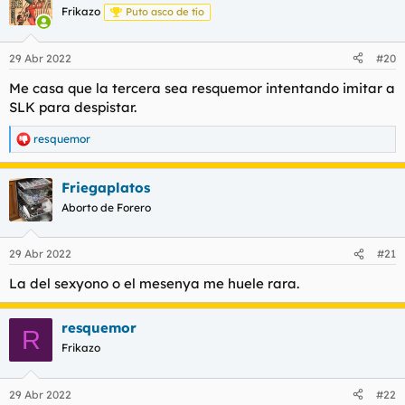
c
Frikazo
Puto asco de tío
i
o
n
29 Abr 2022
#20
e
s
Me casa que la tercera sea resquemor intentando imitar a
:
SLK para despistar.
resquemor
R
e
a
Friegaplatos
c
c
Aborto de Forero
i
o
n
29 Abr 2022
#21
e
s
La del sexyono o el mesenya me huele rara.
:
resquemor
R
Frikazo
29 Abr 2022
#22