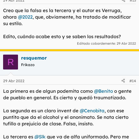
29 Abr 2022
#13
e
s
Creo que la falsa es la tercera y el autor es Verruga,
:
ahora
@2022
, que, obviamente, ha tratado de modificar
su estilo.
Edito, cuándo acabe esto y se saben los resultados?
Editado cobardemente:
29 Abr 2022
resquemor
R
Frikazo
29 Abr 2022
#14
La primera es de algun podemita como
@Benito
o gente
de pueblo en general. Es cierta y quedó traumatizado.
La segunda es un claro invent de
@Cenobita
, con ese
puntito que da el alcohol y el anonimato. Se nota cierto
tufillo a prejuicio de clase. Falsa, insisto.
La tercera es
@Slk
que va de alfa uniformado. Pero me