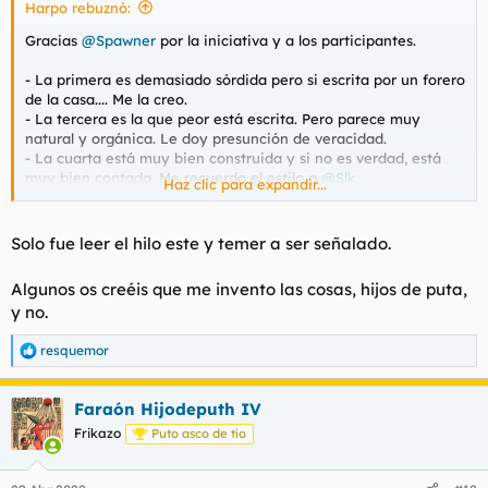
Harpo rebuznó:
:
Gracias
@Spawner
por la iniciativa y a los participantes.
- La primera es demasiado sórdida pero si escrita por un forero
de la casa.... Me la creo.
- La tercera es la que peor está escrita. Pero parece muy
natural y orgánica. Le doy presunción de veracidad.
- La cuarta está muy bien construida y si no es verdad, está
muy bien contada. Me recuerda el estilo a
@Slk
Haz clic para expandir...
Por descarte diría la segunda historia como falsa, me parece
demasiado alpha y sobrada. No me cuadra, demasiado
Solo fue leer el hilo este y temer a ser señalado.
impostado todo
Algunos os creéis que me invento las cosas, hijos de puta,
y no.
resquemor
R
e
a
Faraón Hijodeputh IV
c
c
Frikazo
Puto asco de tío
i
o
n