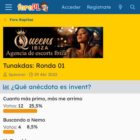
Acceder
Regístrate
Foro Rapiñas
Tunakdas: Ronda 01
I
F
Spawner
29 Abr 2022
n
e
i
¿Qué anécdota es invent?
c
c
h
i
a
Cuanto más primo, más me arrimo
a
d
Votos:
12
25,5%
d
e
o
i
r
n
Buscando a Nemo
d
i
Votos:
4
8,5%
e
c
l
i