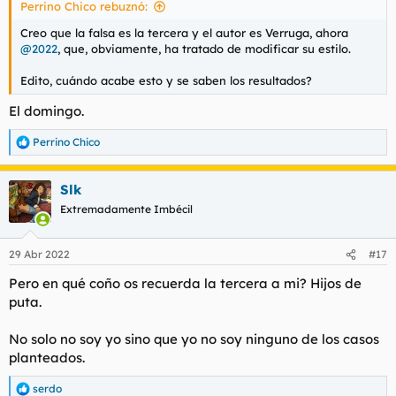
Perrino Chico rebuznó:
Creo que la falsa es la tercera y el autor es Verruga, ahora
@2022
, que, obviamente, ha tratado de modificar su estilo.
Edito, cuándo acabe esto y se saben los resultados?
El domingo.
Perrino Chico
R
e
a
Slk
c
c
Extremadamente Imbécil
i
o
n
29 Abr 2022
#17
e
s
Pero en qué coño os recuerda la tercera a mi? Hijos de
:
puta.
No solo no soy yo sino que yo no soy ninguno de los casos
planteados.
serdo
R