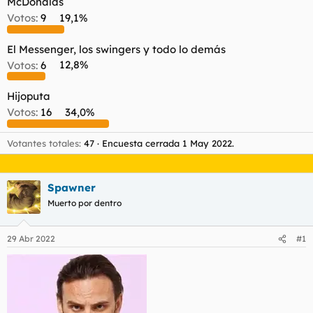
McDonalds
t
o
e
Votos:
9
19,1%
m
a
El Messenger, los swingers y todo lo demás
Votos:
6
12,8%
Hijoputa
Votos:
16
34,0%
Votantes totales
47
Encuesta cerrada
1 May 2022
.
Spawner
Muerto por dentro
29 Abr 2022
#1