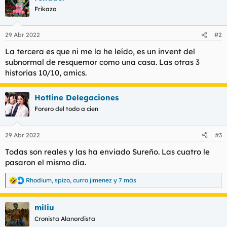
c
Frikazo
i
o
n
29 Abr 2022
#2
e
s
La tercera es que ni me la he leído, es un invent del
:
subnormal de resquemor como una casa. Las otras 3
historias 10/10, amics.
Hotline Delegaciones
Forero del todo a cien
29 Abr 2022
#3
Todas son reales y las ha enviado Sureño. Las cuatro le
pasaron el mismo día.
Rhodium
,
spizo
,
curro jimenez
y 7 más
R
e
a
miliu
c
c
Cronista Alanordista
i