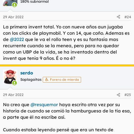
180% subnormal
i
o
n
29 Abr 2022
#24
e
s
La primera invent total. Yo con nueve años aun jugaba
:
con los clicks de playmobil. Y con 14, que coño. Ademas es
de
@2022
que le va el rollo teen y es su fantasía mas
recurrente cuando se la menea, pero para no quedar
como un UBP de la vida, se ha inventado dentro del
invent que tenia 9 años. É o no é?
serdo
Soplagaitas
Forero de mierda
29 Abr 2022
#25
No creo que
@resquemor
haya escrito otra vez por su
historia de cuando se comió la hamburguesa de la tía esa,
a parte que él no escribe así.
Cuando estaba leyendo pensé que era un texto de