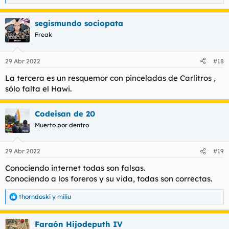
e
a
segismundo sociopata
c
c
Freak
i
o
n
29 Abr 2022
#18
e
s
La tercera es un resquemor con pinceladas de Carlitros ,
:
sólo falta el Hawi.
Codeisan de 20
Muerto por dentro
29 Abr 2022
#19
Conociendo internet todas son falsas.
Conociendo a los foreros y su vida, todas son correctas.
thorndoski
y
miliu
R
e
a
Faraón Hijodeputh IV
c