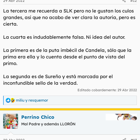
29 Abr 2022
#12
e
s
La tercera me recuerda a SLK pero no le gustan los culos
:
grandes, así que no acabo de ver clara la autoría, pero es
cierta.
La cuarta es indudablemente falsa. Ni idea del autor.
La primera es de la puta imbécil de Candela, sólo que la
prima era ella y lo cuenta desde el punto de vista del
primo.
La segunda es de Sureño y está marcada por el
inconfundible sello de la verdad.
Editado cobardemente:
29 Abr 2022
miliu
y
resquemor
R
e
a
Perrino Chico
c
c
Mal Padre y además LLORÓN
i
o
n