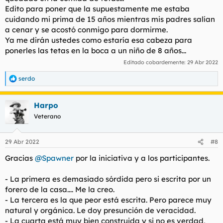
Edito para poner que la supuestamente me estaba
cuidando mi prima de 15 años mientras mis padres salían
a cenar y se acostó conmigo para dormirme.
Ya me dirán ustedes como estaría esa cabeza para
ponerles las tetas en la boca a un niño de 8 años...
Editado cobardemente:
29 Abr 2022
serdo
R
e
a
Harpo
c
c
Veterano
i
o
n
29 Abr 2022
#8
e
s
Gracias
@Spawner
por la iniciativa y a los participantes.
:
- La primera es demasiado sórdida pero si escrita por un
forero de la casa.... Me la creo.
- La tercera es la que peor está escrita. Pero parece muy
natural y orgánica. Le doy presunción de veracidad.
- La cuarta está muy bien construida y si no es verdad,