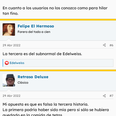
En cuanto a los usuarios no los conozco como para hilar
tan fino.
Felipe El Hermoso
Forero del todo a cien
29 Abr 2022
#6
La tercera es del subnormal de Edelweiss.
Edelweiss
R
e
a
Retraso Deluxe
c
c
Clásico
i
o
n
29 Abr 2022
#7
e
s
Mi apuesta es que es falsa la tercera historia.
:
La primera podría haber sido mía pero si sólo se hubiera
quedado en la comida de tetas...