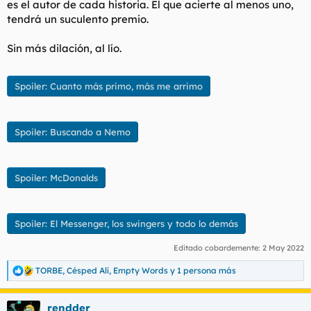
es el autor de cada historia. El que acierte al menos uno,
tendrá un suculento premio.
Sin más dilación, al lío.
Spoiler:
Cuanto más primo, más me arrimo
Spoiler:
Buscando a Nemo
Spoiler:
McDonalds
Spoiler:
El Messenger, los swingers y todo lo demás
Editado cobardemente:
2 May 2022
TORBE
,
Césped Alí
,
Empty Words
y 1 persona más
R
e
a
rendder
c