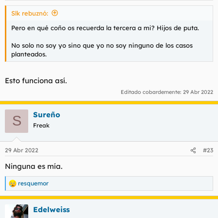
Slk rebuznó:
Pero en qué coño os recuerda la tercera a mi? Hijos de puta.
No solo no soy yo sino que yo no soy ninguno de los casos
planteados.
Esto funciona así.
Editado cobardemente:
29 Abr 2022
Sureño
S
Freak
29 Abr 2022
#23
Ninguna es mía.
resquemor
R
e
a
Edelweiss
c
c