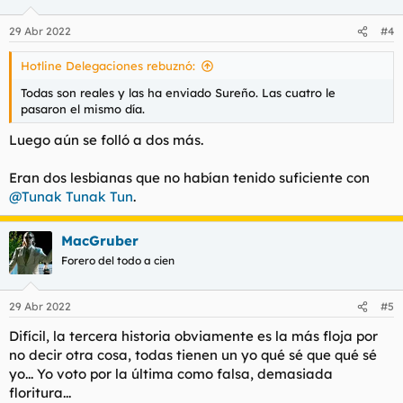
o
n
29 Abr 2022
#4
e
s
Hotline Delegaciones rebuznó:
:
Todas son reales y las ha enviado Sureño. Las cuatro le
pasaron el mismo día.
Luego aún se folló a dos más.
Eran dos lesbianas que no habían tenido suficiente con
@Tunak Tunak Tun
.
MacGruber
Forero del todo a cien
29 Abr 2022
#5
Difícil, la tercera historia obviamente es la más floja por
no decir otra cosa, todas tienen un yo qué sé que qué sé
yo... Yo voto por la última como falsa, demasiada
floritura...