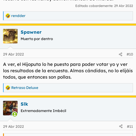
Editado cobardemente:
29 Abr 2022
rendder
R
e
a
Spawner
c
c
Muerto por dentro
i
o
n
29 Abr 2022
#10
e
s
A ver, el Hijoputa lo he puesto para poder votar yo y ver
:
los resultados de la encuesta. Almas cándidas, no lo elijáis
todos, que entonces son pollas.
Retraso Deluxe
R
e
a
Slk
c
c
Extremadamente Imbécil
i
o
n
29 Abr 2022
#11
e
s