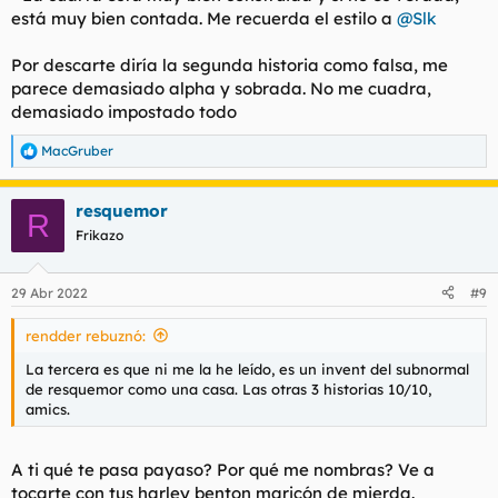
está muy bien contada. Me recuerda el estilo a
@Slk
Por descarte diría la segunda historia como falsa, me
parece demasiado alpha y sobrada. No me cuadra,
demasiado impostado todo
MacGruber
R
e
a
resquemor
c
R
c
Frikazo
i
o
n
29 Abr 2022
#9
e
s
rendder rebuznó:
:
La tercera es que ni me la he leído, es un invent del subnormal
de resquemor como una casa. Las otras 3 historias 10/10,
amics.
A ti qué te pasa payaso? Por qué me nombras? Ve a
tocarte con tus harley benton maricón de mierda.