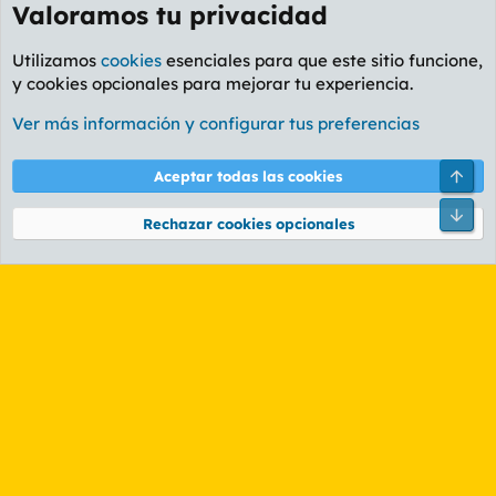
Valoramos tu privacidad
Utilizamos
cookies
esenciales para que este sitio funcione,
y cookies opcionales para mejorar tu experiencia.
Foro Rapiñas
Ver más información y configurar tus preferencias
Cookies
PL OLDSTYLE AMARILLO
Cambiar fuente
Español (ES)
Arri
Aceptar todas las cookies
Contáctanos
Términos y reglas
Política de privacidad
Ayuda
R
Pie
S
Rechazar cookies opcionales
S
®
Community platform by XenForo
© 2010-2026 XenForo Ltd.