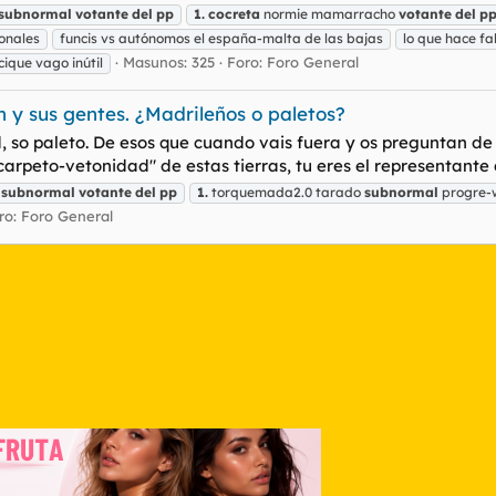
subnormal
votante
del
pp
1.
cocreta
normie mamarracho
votante
del
p
ionales
funcis vs autónomos el españa-malta de las bajas
lo que hace fa
Masunos: 325
Foro:
Foro General
ique vago inútil
n y sus gentes. ¿Madrileños o paletos?
, so paleto. De esos que cuando vais fuera y os preguntan de
arpeto-vetonidad" de estas tierras, tu eres el representante 
subnormal
votante
del
pp
1.
torquemada2.0 tarado
subnormal
progre-
ro:
Foro General