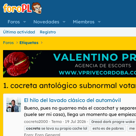
Foros
Novedades
Miembros
Última actividad
Registro
Foros
Etiquetas
1. cocreta antológico subnormal vota
El hilo del lavado clásico del automóvil
Bueno, pues no guarreo más el cacachat y separem
(suele ser mi caso), llega un momento que empieza 
cocreta2000
Tema
19 Jul 2026
0read dark progre woke
cocreta
se lava su propio coche lol
esto es de pobres
me 
Foro:
Foro General