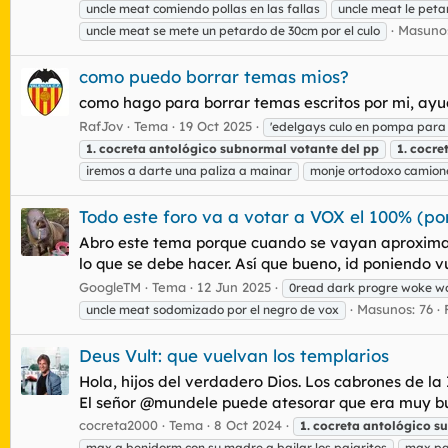
uncle meat comiendo pollas en las fallas
uncle meat le peta
Masunos
uncle meat se mete un petardo de 30cm por el culo
como puedo borrar temas mios?
como hago para borrar temas escritos por mi, ay
RafJov
Tema
19 Oct 2025
'edelgays culo en pompa para
1.
cocreta
antológico
subnormal
votante
del
pp
1.
cocre
iremos a darte una paliza a mainar
monje ortodoxo camion
Todo este foro va a votar a VOX el 100% (po
Abro este tema porque cuando se vayan aproxima
lo que se debe hacer. Así que bueno, id poniendo 
GoogleTM
Tema
12 Jun 2025
0read dark progre woke w
Masunos: 76
uncle meat sodomizado por el negro de vox
Deus Vult: que vuelvan los templarios
Hola, hijos del verdadero Dios. Los cabrones de la 
El señor @mundele puede atesorar que era muy bue
cocreta2000
Tema
8 Oct 2024
1.
cocreta
antológico
s
max a benidorm con su madre a bailar los pajaritos
max pa