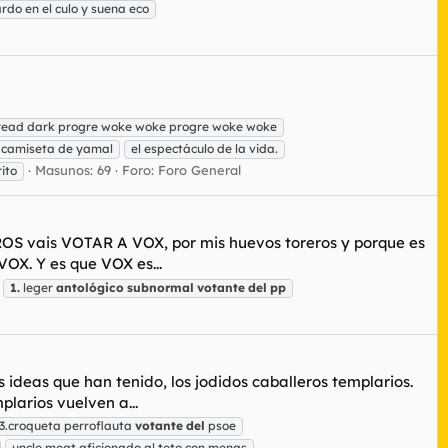
rdo en el culo y suena eco
read dark progre woke woke progre woke woke
la camiseta de yamal
el espectáculo de la vida.
Masunos: 69
Foro:
Foro General
rito
S vais VOTAR A VOX, por mis huevos toreros y porque es
OX. Y es que VOX es...
1.
leger
antológico
subnormal
votante
del
pp
s ideas que han tenido, los jodidos caballeros templarios.
larios vuelven a...
3.croqueta perroflauta
votante
del
psoe
uncle meat aficionado al teto con menas