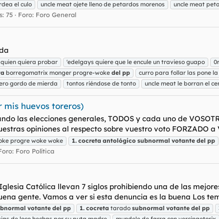
rdea el culo
uncle meat ojete lleno de petardos morenos
uncle meat peta
: 75
Foro:
Foro General
uda
 quien quiera probar
'edelgays quiere que le encule un travieso guapo
0
ta
borregomatrix monger progre-woke
del
pp
curro para follar las pone 
ero gordo de mierda
tontos riéndose de tonto
uncle meat le borran el ce
r mis huevos toreros)
ndo las elecciones generales, TODOS y cada uno de VOSOTRO
vuestras opiniones al respecto sobre vuestro voto FORZADO a V
oke progre woke woke
1.
cocreta
antológico
subnormal
votante
del
pp
Foro:
Foro Política
Iglesia Católica llevan 7 siglos prohibiendo una de las mejore
na gente. Vamos a ver si esta denuncia es la buena Los temp
ubnormal
votante
del
pp
1.
cocreta
tarado
subnormal
votante
del
pp
jas de loco hechas por su puta madre
mundele de farra con vercingetorix