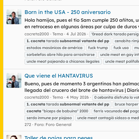
Born in the USA - 250 aniversario
Hola hamijos, pues el tío Sam cumple 250 añitos, 
en retroceso en algunas áreas por culpa de duros y 
cocreta2000
Tema
4 Jul 2026
'0read dark tarado persig
1.
cocreta
tarado
subnormal
votante
del
pp
cenobita rim
estados masónicos de américa
fuck trump
fuck usa
mu
sorbelefas abre hilo para arrastrarse
uncle meat en gay int
uncle meat pajeando a chicanos ilegales
uncle meat polifol
Que viene el HANTAVIRUS
Bueno, pues de momento 3 argentinos han palmado 
llegada del crucero del brote de hantavirus | Diar
cocreta2000
Tema
4 May 2026
0 cebonita disfruta lo v
1.
cocreta
tarado
subnormal
votante
del
pp
bruce harper
cocreta
"bíceps de babuino" 2000
ferris vacunado
del
paga
serdo inmune por piojoso
uncle meat contagió sidazo a med
272
Foro:
Foro General
Taller de pajas para penes