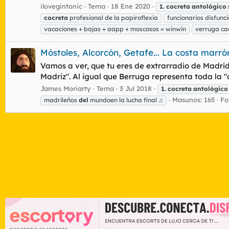
ilovegintonic
Tema
18 Ene 2020
1.
cocreta
antológico
cocreta
profesional de la papiroflexia
funcionarios disfunc
vacaciones + bajas + aapp + moscosos = winwin
verruga cac
Móstoles, Alcorcón, Getafe... La costa marró
Vamos a ver, que tu eres de extrarradio de Madrid
Madriz". Al igual que Berruga representa toda la "c
James Moriarty
Tema
3 Jul 2018
1.
cocreta
antológico
Masunos: 165
Fo
madrileños
del
mundoen la lucha final ♫