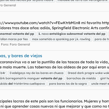
ro General
 https://www.youtube.com/watch?v=FEwKtrbM1n8 mi favorito 
ores tras doce años: adiós, Springfield Electronic Arts confirm
bnormal
votante
del
pp
1.
naxo
antológico
subnormal
votante
del
pp
ollan moros por feo
max sometido a spanking por j.k. rowling
para de t
Foro:
Foro General
as, y bares de viejos
oronavirus va a ser la puntilla de las tascas de toda la vid
 mala muerte. Las tabernas de las aldeas de por aquí eran un
 b4r
0 edelgays rey de los bares en chueca
0read dark progre woke wo
ärk borregomatrix monguer
votante
del
pp
borrachos de mielda
gint 
subida
del
tristérrimo cuellopavo
para bares los de la sagra
uncle meat 
pales lacras de este país son los funcionarios. Mujeres y hom
e ni que aprender cosas nuevas ni que mejorar y que como no t