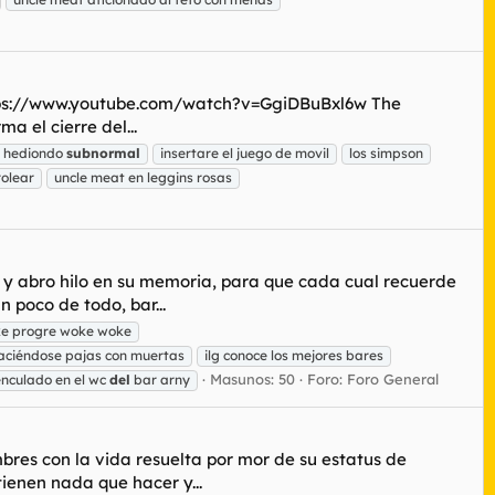
https://www.youtube.com/watch?v=GgiDBuBxl6w The
a el cierre del...
hediondo
subnormal
insertare el juego de movil
los simpson
rolear
uncle meat en leggins rosas
a, y abro hilo en su memoria, para que cada cual recuerde
 poco de todo, bar...
ke progre woke woke
haciéndose pajas con muertas
ilg conoce los mejores bares
Masunos: 50
Foro:
Foro General
enculado en el wc
del
bar arny
bres con la vida resuelta por mor de su estatus de
ienen nada que hacer y...