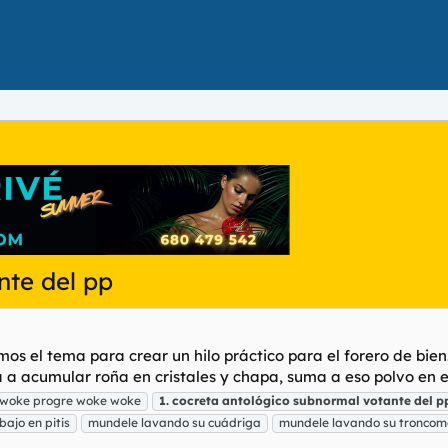
nte del pp
os el tema para crear un hilo práctico para el forero de bie
a acumular roña en cristales y chapa, suma a eso polvo en el
 woke progre woke woke
1.
cocreta
antológico
subnormal
votante
del
p
bajo en pitis
mundele lavando su cuádriga
mundele lavando su troncom