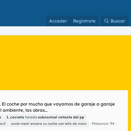
Acceder
Regístrate
Buscar
n. El coche por mucho que vayamos de garaje a garaje
 ambiente, las obras...
p
1.
cocreta
tarado
subnormal
votante
del
pp
Masunos: 94
ovil
uncle meat encera su coche con lefa de moro