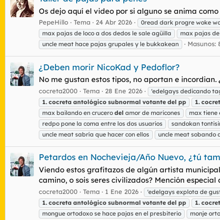
Os dejo aquí el video por si alguno se anima 
PepeHillo
Tema
24 Abr 2026
0read dark progre woke w
max pajas de loco a dos dedos le sale agüilla
max pajas de
Masunos: 
uncle meat hace pajas grupales y le bukkakean
¿Deben morir NicoKad y Pedoflor?
No me gustan estos tipos, no aportan e incordian
cocreta2000
Tema
28 Ene 2026
'edelgays dedicando ta
1.
cocreta
antológico
subnormal
votante
del
pp
1.
cocre
max bailando en crucero
del
amor de maricones
max tiene e
redpo pone la coma entre los dos usuarios
sandokan tontisi
uncle meat sabría que hacer con ellos
uncle meat sobando a
Petardos en Nochevieja/Año Nuevo, ¿tú tam
Viendo estos grafitazos de algún artista municipa
camino, o sois seres civilizados? Mención especial
cocreta2000
Tema
1 Ene 2026
'edelgays explota de gus
1.
cocreta
antológico
subnormal
votante
del
pp
1.
cocre
mongue ortodoxo se hace pajas en el presbiterio
monje orto