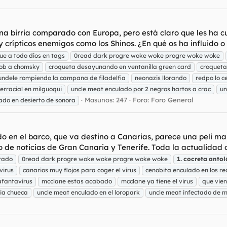
una birria comparado con Europa, pero está claro que les ha 
crípticos enemigos como los Shinos. ¿En qué os ha influido o e
ue a todo dios en tags
0read dark progre woke woke progre woke woke
job a chomsky
croqueta desayunando en ventanilla green card
croqueta
ndele rompiendo la campana de filadelfia
neonazis llorando
redpo lo c
erracial en milguoqui
uncle meat enculado por 2 negros hartos a crac
un
Masunos: 247
Foro:
Foro General
lado en desierto de sonora
en el barco, que va destino a Canarias, parece una peli mal
io de noticias de Gran Canaria y Tenerife. Toda la actualidad 
otado
0read dark progre woke woke progre woke woke
1.
cocreta
antol
virus
canarios muy flojos para coger el virus
cenobita enculado en los re
fantavirus
mcclane estas acabado
mcclane ya tiene el virus
que vien
ia chueca
uncle meat enculado en el loropark
uncle meat infectado de m