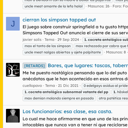
Masunos: 26
Foro:
Fo
uncle meat amante de la lefa halal
cierran los simpson tapped out
J
El juego sobre construir springfield a tu gusto
Simpsons Tapped Out anuncia el cierre de sus servid
javier solis
Tema
29 Sep 2024
1.
cocreta
antológico
su
max el tonto de los simpson
max rechazado por cabra que f
Masunos: 8
uncle meat nalgas abiertas y ojete palpitante
Bares, que lugares: tascas, tabern
[RETARDS]
Me he puesto nostálgico pensando que lo del puto c
anécdotas que le han acontecido en esos antros de
cuellopavo
Tema
21 Dic 2021
0 edelgays asiduo al pride
1.
cocreta
antológico
subnormal
votante
del
pp
1.
häskel
max demian molando siempre en pasado
otra patética re
Los funcionarios: esa clase, esa casta.
Lo cual me hace afirmarme en que una de las princi
intocables que nunca van a tener ni que reciclars