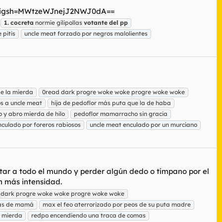
vF/?igsh=MWtzeWJnejJ2NWJ0dA==
1.
cocreta
normie gilipollas
votante
del
pp
 pitis
uncle meat forzado por negros malolientes
e la mierda
0read dark progre woke woke progre woke woke
s a uncle meat
hija de pedoflor más puta que la de haba
 y abro mierda de hilo
pedoflor mamarracho sin gracia
nculado por foreros rabiosos
uncle meat enculado por un murciano
star a todo el mundo y perder algún dedo o tímpano por el
n más intensidad.
 dark progre woke woke progre woke woke
ldas de mamá
max el feo aterrorizado por peos de su puta madre
e mierda
redpo encendiendo una traca de comas