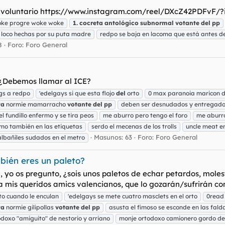
como voluntario https://www.instagram.com/reel/DXcZ42PDF
oke progre woke woke
1.
cocreta
antológico
subnormal
votante
del
pp
 loco hechas por su puta madre
redpo se baja en lacoma que está antes de
8
Foro:
Foro General
. ¿Debemos llamar al ICE?
gs a redpo
'edelgays si que esta flojo
del
orto
0 max paranoia maricon d
ta
normie mamarracho
votante
del
pp
deben ser desnudados y entregado
l fundillo enfermo y se tira peos
me aburro pero tengo el foro
me aburro
mo también en las etiquetas
serdo el mecenas de los trolls
uncle meat e
Masunos: 63
Foro:
Foro General
lbañiles sudados en el metro
bién eres un paleto?
l, yo os pregunto, ¿sois unos paletos de echar petardos, mole
 a mis queridos amics valencianos, que lo gozarán/sufrirán co
to cuando le enculan
'edelgays se mete cuatro masclets en el orto
0read
ta
normie gilipollas
votante
del
pp
asusta el fimoso se esconde en las fa
doxo "amiguito" de nestorio y arriano
monje ortodoxo camionero gordo d