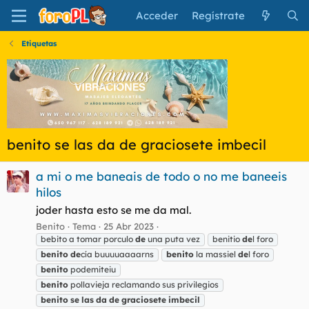
Acceder
Regístrate
Etiquetas
benito se las da de graciosete imbecil
a mi o me baneais de todo o no me baneeis
hilos
joder hasta esto se me da mal.
Benito
Tema
25 Abr 2023
bebito a tomar porculo
de
una puta vez
benitio
de
l foro
benito
de
cía buuuuaaaarns
benito
la massiel
de
l foro
benito
podemiteiu
benito
pollavieja reclamando sus privilegios
benito
se
las
da
de
graciosete
imbecil