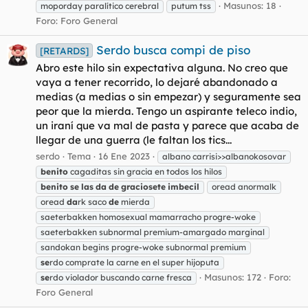
Masunos: 18
moporday paralítico cerebral
putum tss
Foro:
Foro General
Serdo busca compi de piso
[RETARDS]
Abro este hilo sin expectativa alguna. No creo que
vaya a tener recorrido, lo dejaré abandonado a
medias (a medias o sin empezar) y seguramente sea
peor que la mierda. Tengo un aspirante teleco indio,
un iraní que va mal de pasta y parece que acaba de
llegar de una guerra (le faltan los tics...
serdo
Tema
16 Ene 2023
albano carrisi>>albanokosovar
benito
cagaditas sin gracia en todos los hilos
benito
se
las
da
de
graciosete
imbecil
oread anormalk
oread
da
rk saco
de
mierda
saeterbakken homosexual mamarracho progre-woke
saeterbakken subnormal premium-amargado marginal
sandokan begins progre-woke subnormal premium
se
rdo comprate la carne en el super hijoputa
Masunos: 172
Foro:
se
rdo violador buscando carne fresca
Foro General