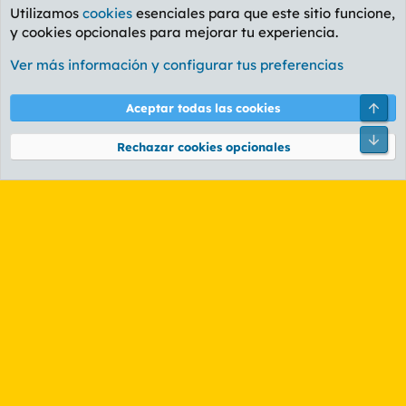
Utilizamos
cookies
esenciales para que este sitio funcione,
y cookies opcionales para mejorar tu experiencia.
Etiquetas
Ver más información y configurar tus preferencias
Cookies
PL OLDSTYLE AMARILLO
Cambiar fuente
Español (ES)
Arri
Aceptar todas las cookies
Contáctanos
Términos y reglas
Política de privacidad
Ayuda
R
Pie
S
Rechazar cookies opcionales
S
®
Community platform by XenForo
© 2010-2026 XenForo Ltd.