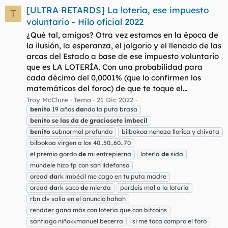
[ULTRA RETARDS] La lotería, ese impuesto
T
voluntario - Hilo oficial 2022
¿Qué tal, amigos? Otra vez estamos en la época de
la ilusión, la esperanza, el jolgorio y el llenado de las
arcas del Estado a base de ese impuesto voluntario
que es LA LOTERÍA. Con una probabilidad para
cada décimo del 0,0001% (que lo confirmen los
matemáticos del foroc) de que te toque el...
Troy McClure
Tema
21 Dic 2022
benito
19 años
da
ndo la puta brasa
benito
se
las
da
de
graciosete
imbecil
benito
subnormal profundo
bilbokoa nenaza llorica y chivata
bilbokoa virgen a los 40..50..60..70
el premio gordo
de
mi entrepierna
lotería
de
sida
mundele hizo fp con san ildefonso
oread
da
rk imbécil me cago en tu puta madre
oread
da
rk saco
de
mierda
perdeis mal a la loteria
rbn clv salía en el anuncio hahah
rendder gana más con lotería que con bitcoins
santiago niño<<manuel becerra
si me toca compro el foro