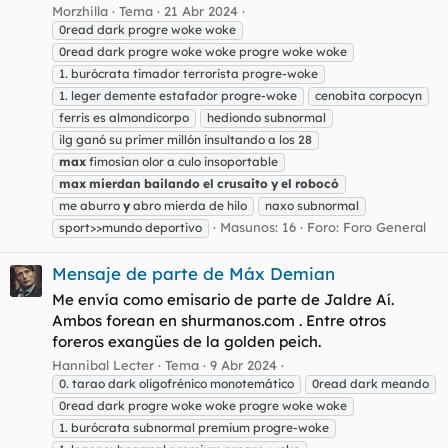
Morzhilla
Tema
21 Abr 2024
0read dark progre woke woke
0read dark progre woke woke progre woke woke
1. burócrata timador terrorista progre-woke
1. leger demente estafador progre-woke
cenobita corpocyn
ferris es almondicorpo
hediondo subnormal
ilg ganó su primer millón insultando a los 28
max
fimosian olor a culo insoportable
max
mierdan
bailando
el
crusaito
y
el
robocó
me aburro
y
abro mierda de hilo
naxo subnormal
Masunos: 16
Foro:
Foro General
sport>>mundo deportivo
Mensaje de parte de Máx Demian
Me envía como emisario de parte de Jaldre Aí.
Ambos forean en shurmanos.com . Entre otros
foreros exangües de la golden peich.
Hannibal Lecter
Tema
9 Abr 2024
0. tarao dark oligofrénico monotemático
0read dark meando
0read dark progre woke woke progre woke woke
1. burócrata subnormal premium progre-woke