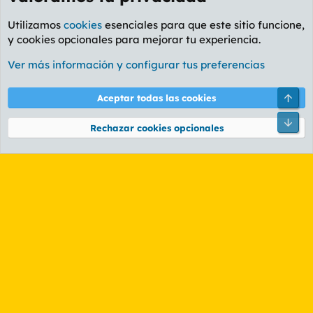
Utilizamos
cookies
esenciales para que este sitio funcione,
y cookies opcionales para mejorar tu experiencia.
Etiquetas
Ver más información y configurar tus preferencias
Cookies
PL OLDSTYLE AMARILLO
Cambiar fuente
Español (ES)
Arri
Aceptar todas las cookies
Contáctanos
Términos y reglas
Política de privacidad
Ayuda
R
Pie
S
Rechazar cookies opcionales
S
®
Community platform by XenForo
© 2010-2026 XenForo Ltd.