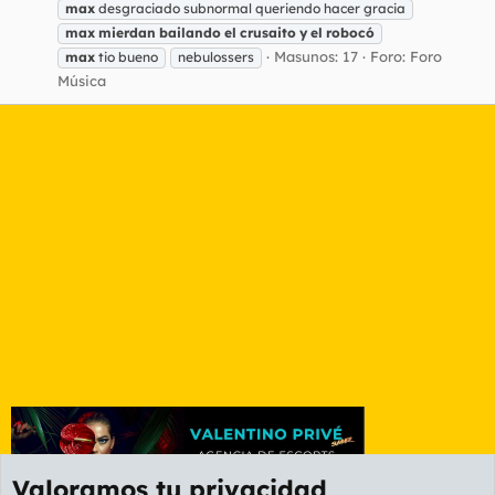
max
desgraciado subnormal queriendo hacer gracia
max
mierdan
bailando
el
crusaito
y
el
robocó
Masunos: 17
Foro:
Foro
max
tio bueno
nebulossers
Música
Valoramos tu privacidad