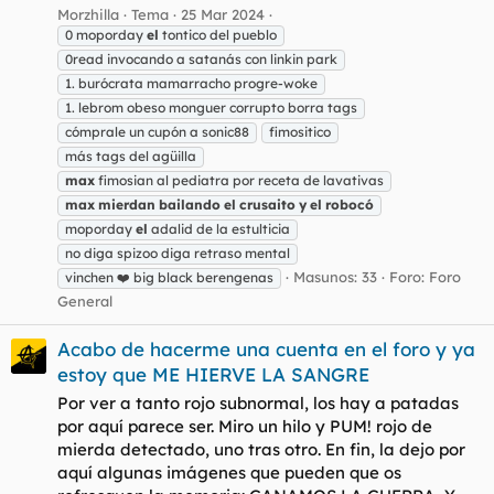
Morzhilla
Tema
25 Mar 2024
0 moporday
el
tontico del pueblo
0read invocando a satanás con linkin park
1. burócrata mamarracho progre-woke
1. lebrom obeso monguer corrupto borra tags
cómprale un cupón a sonic88
fimositico
más tags del agüilla
max
fimosian al pediatra por receta de lavativas
max
mierdan
bailando
el
crusaito
y
el
robocó
moporday
el
adalid de la estulticia
no diga spizoo diga retraso mental
Masunos: 33
Foro:
Foro
vinchen ❤️ big black berengenas
General
Acabo de hacerme una cuenta en el foro y ya
estoy que ME HIERVE LA SANGRE
Por ver a tanto rojo subnormal, los hay a patadas
por aquí parece ser. Miro un hilo y PUM! rojo de
mierda detectado, uno tras otro. En fin, la dejo por
aquí algunas imágenes que pueden que os