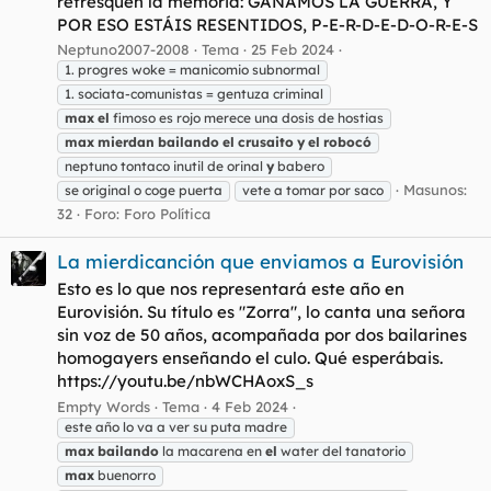
refresquen la memoria: GANAMOS LA GUERRA, Y
POR ESO ESTÁIS RESENTIDOS, P-E-R-D-E-D-O-R-E-S
Neptuno2007-2008
Tema
25 Feb 2024
1. progres woke = manicomio subnormal
1. sociata-comunistas = gentuza criminal
max
el
fimoso es rojo merece una dosis de hostias
max
mierdan
bailando
el
crusaito
y
el
robocó
neptuno tontaco inutil de orinal
y
babero
Masunos:
se original o coge puerta
vete a tomar por saco
32
Foro:
Foro Política
La mierdicanción que enviamos a Eurovisión
Esto es lo que nos representará este año en
Eurovisión. Su título es "Zorra", lo canta una señora
sin voz de 50 años, acompañada por dos bailarines
homogayers enseñando el culo. Qué esperábais.
https://youtu.be/nbWCHAoxS_s
Empty Words
Tema
4 Feb 2024
este año lo va a ver su puta madre
max
bailando
la macarena en
el
water del tanatorio
max
buenorro