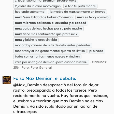
1. leger subnormal premium progre-woke
2 jaldre da la cara moro cagon
a fc o tu puta madre
hediondo subnormal
la madre de
max
se muere en breves
max
"sensibilidad de babuino" demian
max
es feo
y
no mola
max
mierdan
bailando
el
crusaito
y
el
robocó
max
pajas de loco hechas por su puta madre
max
tiene más sentimiento que profesor x
max
y
jaldre idiotas sin vida
moporday cabeza de lista de deficientes pedantes
moporday
el
indigente mental que va de listillo
pl o nada
todos somos tontos menos nueces
y
vinchen
Masunos:
vale por un tag de demian -para cuando vuelva-
256
Foro:
Foro General
Falso Max Demian, el debate.
@Max_Demian desapareció del foro sin dejar
rastro, preocupando a todos los foreros. Pero
recientemente ha vuelto. Hay foreros que insinuan,
elucubran y teorizan que Max Demian no es Max
Demian. Ha sido suplantado por un ladron de
ultracuerpos