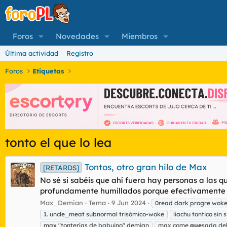
Foros
Novedades
Miembros
Última actividad
Registro
Foros
Etiquetas
tonto el que lo lea
Tontos, otro gran hilo de Max
[RETARDS]
No sé si sabéis que ahí fuera hay personas a las q
profundamente humillados porque efectivamente son
Max_Demian
Tema
9 Jun 2024
0read dark progre wok
1. uncle_meat subnormal trisómico-woke
liachu tontico sin
max "tonterías de babuino" demian
max come
que
sada de