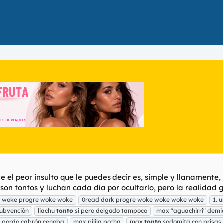
ue el peor insulto que le puedes decir es, simple y llanament
 tontos y luchan cada día por ocultarlo, pero la realidad gol
e woke progre woke woke
0read dark progre woke woke woke woke
1. 
 subvención
liachu
tonto
sí pero delgado tampoco
max "aguachirri" demi
l gordo cabrón cenoba
max pilila pocha
max
tonto
sodomita con prisas