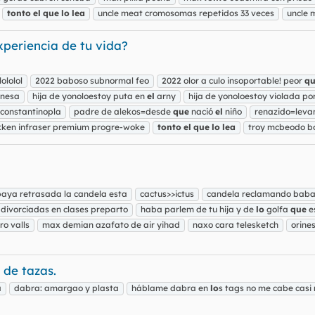
tonto
el
que
lo
lea
uncle meat cromosomas repetidos 33 veces
uncle 
xperiencia de tu vida?
lololol
2022 baboso subnormal feo
2022 olor a culo insoportable! peor
q
onesa
hija de yonoloestoy puta en
el
arny
hija de yonoloestoy violada po
 constantinopla
padre de alekos=desde
que
nació
el
niño
renazido=levan
ken infraser premium progre-woke
tonto
el
que
lo
lea
troy mcbeodo bo
baya retrasada la candela esta
cactus>>ictus
candela reclamando bab
 divorciadas en clases preparto
haba parlem de tu hija y de
lo
golfa
que
e
ro valls
max demian azafato de air yihad
naxo cara telesketch
orines
 de tazas.
a
dabra: amargao y plasta
háblame dabra en
lo
s tags no me cabe casi