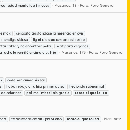
Masunos: 38
Foro:
Foro General
meat edad mental de 3 meses
ue
max
cenobita gastandose la herencia en cyn
r mendigo sidoso
ilg
el
dia
que
cerraron
el
retiro
tar falda y no encontrar polla
scat para veganos
Masunos: 175
Foro:
Foro General
rracho le vomitó encima a su hija
as
codeisan cuñao sin sal
s
haba rebaja a tu hija primer aviso
hediondo subnormal
 de colorines
pai-mei imbecil sin gracia
tonto
el
que
lo
lea
Masunos:
 nad
te acuerdas de alf? ¡ha vuelto
tonto
el
que
lo
lea