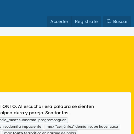
Acceder
Regístrate
Buscar
e, TONTO. Al escuchar esa palabra se sienten
pea duro y parejo. Son tontos...
uncle_meat subnormal progremonguer
an sodomita impaciente
max "cejijúntez" demian sabe hacer caca
max
tonto
terrorífico en parque de bolas