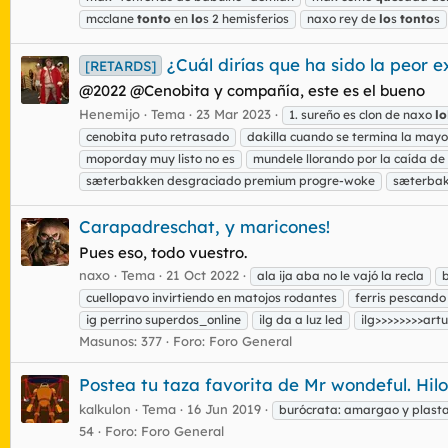
mcclane
tonto
en
lo
s 2 hemisferios
naxo rey de
lo
s
tonto
s
¿Cuál dirías que ha sido la peor e
[RETARDS]
@2022 @Cenobita y compañía, este es el bueno
Henemijo
Tema
23 Mar 2023
1. sureño es clon de naxo
lo
cenobita puto retrasado
dakilla cuando se termina la may
moporday muy listo no es
mundele llorando por la caída de
sæterbakken desgraciado premium progre-woke
sæterbak
Carapadreschat, y maricones!
Pues eso, todo vuestro.
naxo
Tema
21 Oct 2022
ala ija aba no le vajó la recla
cuellopavo invirtiendo en matojos rodantes
ferris pescando
ig perrino superdos_online
ilg da a luz led
ilg>>>>>>>>artu
Masunos: 377
Foro:
Foro General
Postea tu taza favorita de Mr wondeful. Hilo
kalkulon
Tema
16 Jun 2019
burócrata: amargao y plast
54
Foro:
Foro General