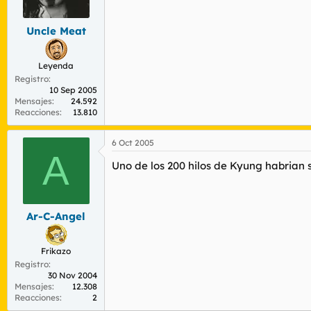
r
n
d
i
Uncle Meat
e
c
l
i
t
o
Leyenda
e
Registro
m
10 Sep 2005
a
Mensajes
24.592
Reacciones
13.810
6 Oct 2005
A
Uno de los 200 hilos de Kyung habrian
Ar-C-Angel
Frikazo
Registro
30 Nov 2004
Mensajes
12.308
Reacciones
2