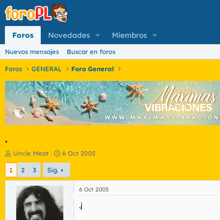
Foros
Novedades
Miembros
Nuevos mensajes
Buscar en foros
Foros
GENERAL
Foro General
.
I
F
Uncle Meat
6 Oct 2005
n
e
1
2
3
Sig.
i
c
c
h
i
a
6 Oct 2005
a
d
.j
d
e
o
i