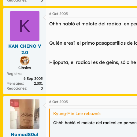
Reacciones
0
6 Oct 2005
K
Ohhh habló el malote del radical en per
Quién eres? el primo pasapastillas de 
KAN CHINO V
2.0
Hijoputa, el radical es de geins, sólo h
Clásico
Registro
6 Sep 2005
Mensajes
2.301
Reacciones
0
6 Oct 2005
Kyung-Min Lee rebuznó:
Ohhh habló el malote del radical en persona
NomadS0ul