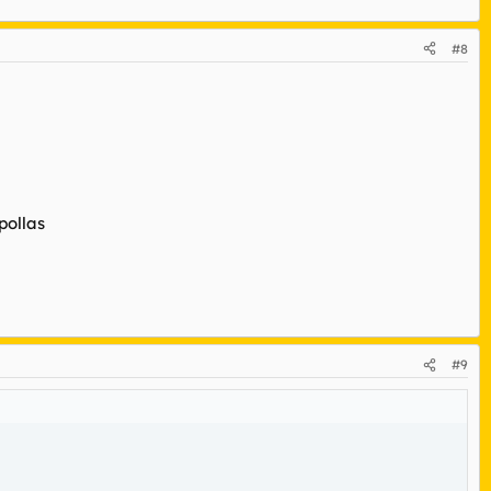
#8
pollas
#9