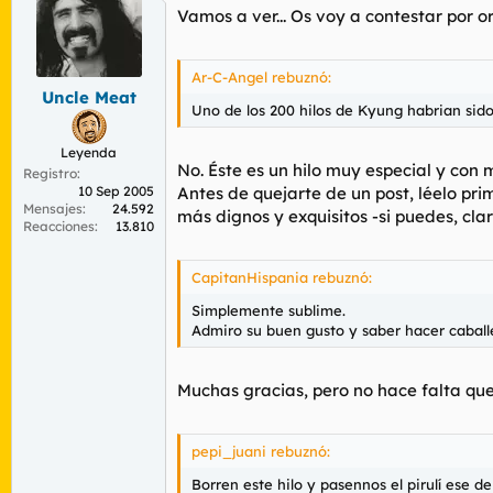
Vamos a ver... Os voy a contestar por 
Ar-C-Angel rebuznó:
Uncle Meat
Uno de los 200 hilos de Kyung habrian sid
Leyenda
No. Éste es un hilo muy especial y con 
Registro
10 Sep 2005
Antes de quejarte de un post, léelo pr
Mensajes
24.592
más dignos y exquisitos -si puedes, clar
Reacciones
13.810
CapitanHispania rebuznó:
Simplemente sublime.
Admiro su buen gusto y saber hacer caball
Muchas gracias, pero no hace falta que
pepi_juani rebuznó:
Borren este hilo y pasennos el pirulí ese 