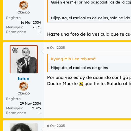
Quién eres? el primo pasapastillas de la c
Clásico
Registro
Hijoputa, el radical es de geins, sólo he id
16 Mar 2004
Mensajes
2.531
Reacciones
1
Hazte una foto de la vesícula que te cu
6 Oct 2005
Kyung-Min Lee rebuznó:
Hijoputa, el radical es de geins
Por una vez estoy de acuerdo contigo pu
toten
Doctor Muerte
que triste. Saluda al t
Clásico
Registro
29 Nov 2004
Mensajes
2.325
Reacciones
1
6 Oct 2005