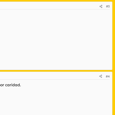
#3
#4
por caridad.