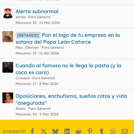
Alerta subnormal
serdo
Foro General
Masunos
32
21 Mar 2026
Pon el logo de tu empresa en la
[RETARDS]
sotana del Papa León Catorce
Max_Demian
Foro General
Masunos
19
11 Abr 2026
Cuando al famoso no le llega la pasta (y la
coca es cara)
Crossed
Foro General
Masunos
17
8 Mar 2026
Oposiciones, enchufismo, sueños rotos y vida
"asegurada"
Asam
Foro General
Masunos
50
5 Mar 2026
Facebook
X
Bluesky
LinkedIn
Reddit
Pinterest
Tumblr
WhatsA
Em
Compartir: