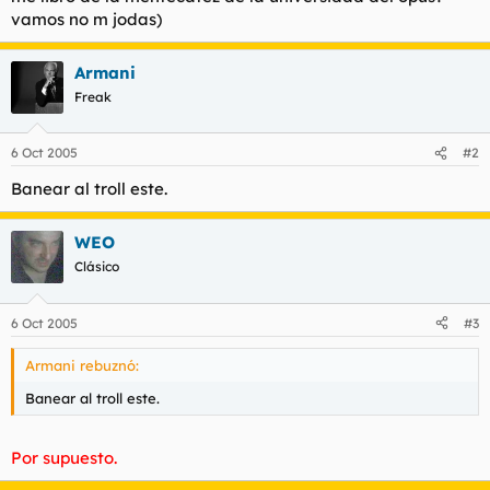
t
o
vamos no m jodas)
e
m
a
Armani
Freak
6 Oct 2005
#2
Banear al troll este.
WEO
Clásico
6 Oct 2005
#3
Armani rebuznó:
Banear al troll este.
Por supuesto.