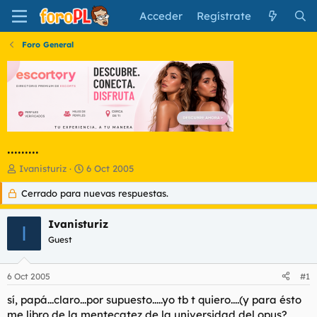
Acceder
Regístrate
Foro General
.........
I
F
Ivanisturiz
6 Oct 2005
n
e
Cerrado para nuevas respuestas.
i
c
c
h
i
a
Ivanisturiz
I
a
d
Guest
d
e
o
i
r
n
6 Oct 2005
#1
d
i
e
c
sí, papá...claro...por supuesto.....yo tb t quiero....(y para ésto
l
i
me libro de la mentecatez de la universidad del opus?