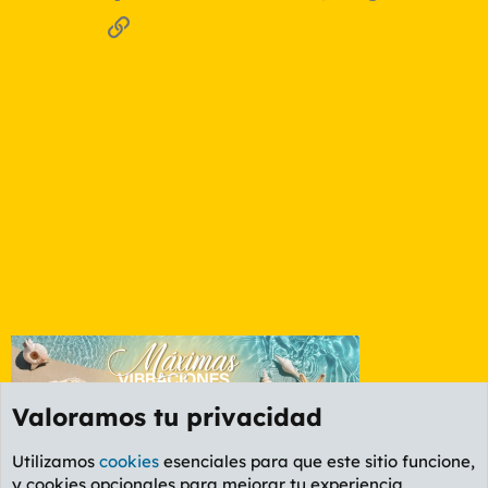
Enlace
Valoramos tu privacidad
Utilizamos
cookies
esenciales para que este sitio funcione,
y cookies opcionales para mejorar tu experiencia.
Foro General