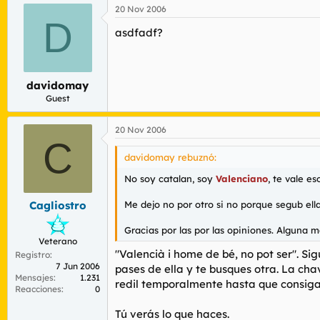
20 Nov 2006
D
asdfadf?
davidomay
Guest
20 Nov 2006
C
davidomay rebuznó:
No soy catalan, soy
Valenciano
, te vale eso
Me dejo no por otro si no porque segub ell
Cagliostro
Gracias por las por las opiniones. Alguna 
Veterano
"Valencià i home de bé, no pot ser". S
Registro
7 Jun 2006
pases de ella y te busques otra. La ch
Mensajes
1.231
redil temporalmente hasta que consiga 
Reacciones
0
Tú verás lo que haces.