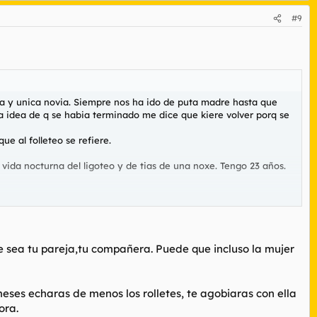
#9
era y unica novia. Siempre nos ha ido de puta madre hasta que
a idea de q se habia terminado me dice que kiere volver porq se
e al folleteo se refiere.
 vida nocturna del ligoteo y de tias de una noxe. Tengo 23 años.
que sea tu pareja,tu compañera. Puede que incluso la mujer
meses echaras de menos los rolletes, te agobiaras con ella
ora.