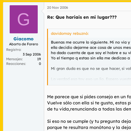
20 Nov 2006
G
Re: Que hariais en mi lugar???
davidomay rebuznó:
Giacomo
Buenas me ocurre lo siguiente. Mi no via y
Aborto de Forero
ella decidio dejarme ace cosa de unos mes
Registro
ha dado cuenta de que soy el hobre e su vi
3 Sep 2006
Yo el tiempo q estao sin ella me dedicao a 
Mensajes
19
Reacciones
0
Mi gran duda es que no se que hacer, si vol
La verdad esq toy exo un lio. Espero vuestr
Un saludo
Me parece que si pides consejo en un f
Vuelve sólo con ella si te gusta, estas
de tu vida,renunciando a todas las de
Si eso no se cumple (y tu pregunta deja
porque te resultara monótono y la deja