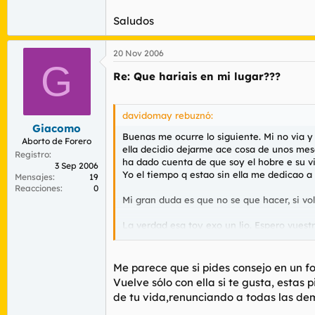
Saludos
20 Nov 2006
G
Re: Que hariais en mi lugar???
davidomay rebuznó:
Giacomo
Buenas me ocurre lo siguiente. Mi no via y
Aborto de Forero
ella decidio dejarme ace cosa de unos mes
Registro
ha dado cuenta de que soy el hobre e su vi
3 Sep 2006
Yo el tiempo q estao sin ella me dedicao a 
Mensajes
19
Reacciones
0
Mi gran duda es que no se que hacer, si vol
La verdad esq toy exo un lio. Espero vuestr
Un saludo
Me parece que si pides consejo en un f
Vuelve sólo con ella si te gusta, estas
de tu vida,renunciando a todas las de