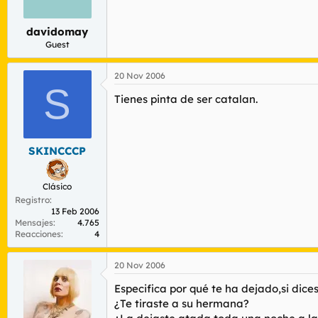
r
n
d
i
davidomay
e
c
l
i
Guest
t
o
e
20 Nov 2006
m
S
a
Tienes pinta de ser catalan.
SKINCCCP
Clásico
Registro
13 Feb 2006
Mensajes
4.765
Reacciones
4
20 Nov 2006
Especifica por qué te ha dejado,si dic
¿Te tiraste a su hermana?