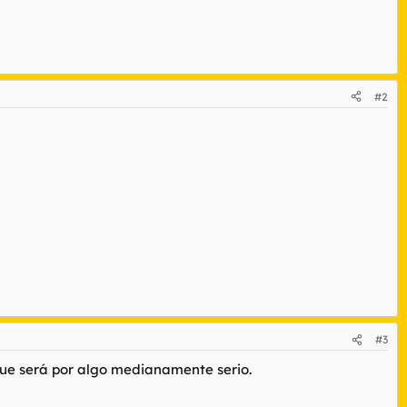
#2
#3
 que será por algo medianamente serio.