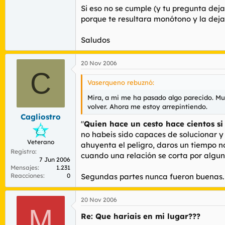
Si eso no se cumple (y tu pregunta deja
porque te resultara monótono y la deja
Saludos
20 Nov 2006
C
Vaserqueno rebuznó:
Mira, a mi me ha pasado algo parecido. Mu
volver. Ahora me estoy arrepintiendo.
Cagliostro
"
Quien hace un cesto hace cientos si
no habeis sido capaces de solucionar 
Veterano
ahuyenta el peligro, daros un tiempo n
Registro
cuando una relación se corta por algu
7 Jun 2006
Mensajes
1.231
Reacciones
0
Segundas partes nunca fueron buenas.
20 Nov 2006
M
Re: Que hariais en mi lugar???