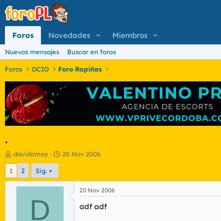
Foros
Novedades
Miembros
Nuevos mensajes
Buscar en foros
Foros
OCIO
Foro Rapiñas
.
I
F
davidomay
20 Nov 2006
n
e
1
2
Sig.
i
c
c
h
i
a
20 Nov 2006
a
D
d
adf adf
d
e
o
i