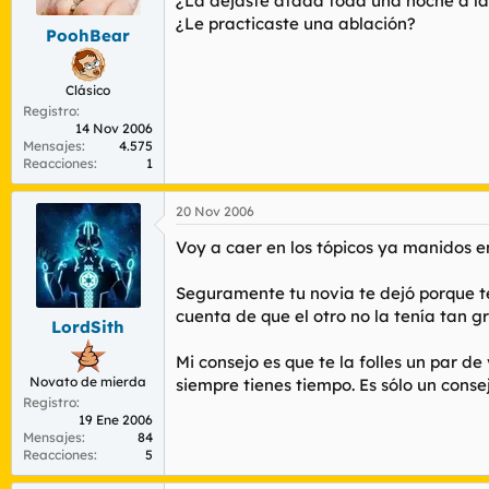
¿La dejaste atada toda una noche a l
¿Le practicaste una ablación?
PoohBear
Clásico
Registro
14 Nov 2006
Mensajes
4.575
Reacciones
1
20 Nov 2006
Voy a caer en los tópicos ya manidos en
Seguramente tu novia te dejó porque ten
cuenta de que el otro no la tenía tan g
LordSith
Mi consejo es que te la folles un par d
Novato de mierda
siempre tienes tiempo. Es sólo un consej
Registro
19 Ene 2006
Mensajes
84
Reacciones
5