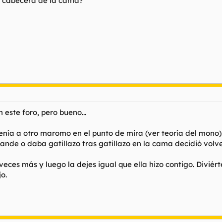
a cabecera de la cama?
 este foro, pero bueno...
ía a otro maromo en el punto de mira (ver teoría del mono). 
rande o daba gatillazo tras gatillazo en la cama decidió volve
e veces más y luego la dejes igual que ella hizo contigo. Divi
o.