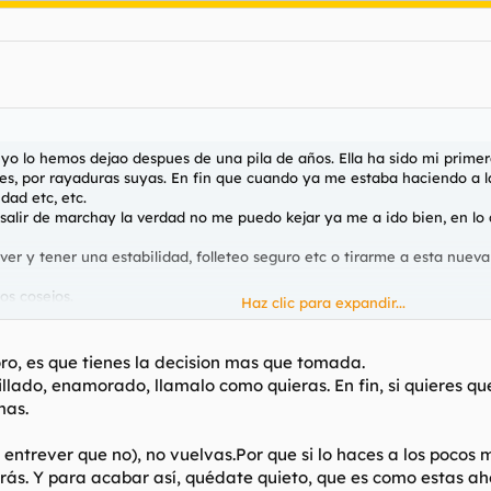
 yo lo hemos dejao despues de una pila de años. Ella ha sido mi prim
es, por rayaduras suyas. En fin que cuando ya me estaba haciendo a l
dad etc, etc.
salir de marchay la verdad no me puedo kejar ya me a ido bien, en lo qu
ver y tener una estabilidad, folleteo seguro etc o tirarme a esta nueva
os cosejos.
Haz clic para expandir...
oro, es que tienes la decision mas que tomada.
 pillado, enamorado, llamalo como quieras. En fin, si quieres 
mas.
 entrever que no), no vuelvas.Por que si lo haces a los pocos 
rás. Y para acabar así, quédate quieto, que es como estas ah