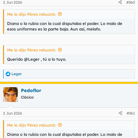
2 Jun 2026
#360
e
s
Me lo dijo Pérez rebuznó:
:
Diana o la rubia con la cual disputaba el poder. Lo malo de
esos uniformes es la parte baja. Aun así, melafo.
Me lo dijo Pérez rebuznó:
Querido @Leger , tú a lo tuyo.
Leger
R
e
a
Pedoflor
c
c
Clásico
i
o
n
2 Jun 2026
#361
e
s
Me lo dijo Pérez rebuznó:
:
Diana o la rubia con la cual disputaba el poder. Lo malo de