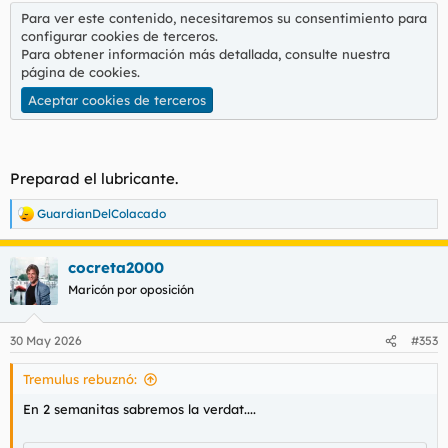
Para ver este contenido, necesitaremos su consentimiento para
configurar cookies de terceros.
Para obtener información más detallada, consulte nuestra
página de cookies
.
Aceptar cookies de terceros
Preparad el lubricante.
GuardianDelColacado
R
e
a
cocreta2000
c
c
Maricón por oposición
i
o
n
30 May 2026
#353
e
s
Tremulus rebuznó:
:
En 2 semanitas sabremos la verdat....