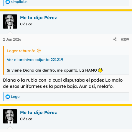
simplicius
R
e
a
Me lo dijo Pérez
c
c
Clásico
i
o
n
2 Jun 2026
#359
e
s
Leger rebuznó:
:
Ver el archivos adjunto 221219
Si viene Diana ahi dentro, me apunto. La HAMO
Diana o la rubia con la cual disputaba el poder. Lo malo
de esos uniformes es la parte baja. Aun así, melafo.
Leger
R
e
a
Me lo dijo Pérez
c
c
Clásico
i
o
n