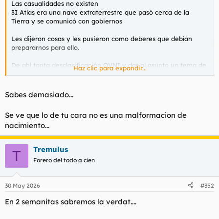
Las casualidades no existen
l
i
3I Atlas era una nave extraterrestre que pasó cerca de la
t
o
Tierra y se comunicó con gobiernos
e
m
Les dijeron cosas y les pusieron como deberes que debían
a
prepararnos para ello.
De ahí tanta desclasificación OVNI y dar al asunto un tema de
Haz clic para expandir...
seriedad.
Blanco y en botella...
Sabes demasiado...
Se ve que lo de tu cara no es una malformacion de
Para ver este contenido, necesitaremos su consentimiento
para configurar cookies de terceros.
nacimiento...
Para obtener información más detallada, consulte nuestra
página de cookies
.
Tremulus
T
Aceptar cookies de terceros
Forero del todo a cien
30 May 2026
#352
En 2 semanitas sabremos la verdat....