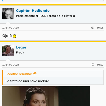
e
a
Capitán Hediondo
c
c
Posiblemente el PEOR Forero de la Historia
i
o
n
30 May 2026
#356
e
s
Ojalá
:
Leger
Freak
30 May 2026
#357
Pedoflor rebuznó:
Se trata de una nave nodriza