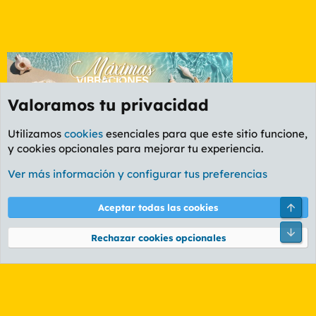
Valoramos tu privacidad
Utilizamos
cookies
esenciales para que este sitio funcione,
y cookies opcionales para mejorar tu experiencia.
Foro General
Ver más información y configurar tus preferencias
Cookies
PL OLDSTYLE AMARILLO
Cambiar fuente
Español (ES)
Arri
Aceptar todas las cookies
Contáctanos
Términos y reglas
Política de privacidad
Ayuda
R
Pie
S
Rechazar cookies opcionales
S
®
Community platform by XenForo
© 2010-2026 XenForo Ltd.