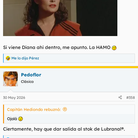
Si viene Diana ahi dentro, me apunto. La HAMO
Me lo dijo Pérez
R
e
a
Pedoflor
c
c
Clásico
i
o
n
30 May 2026
#358
e
s
Capitán Hediondo rebuznó:
:
Ojalá
Ciertamente, hay que dar salida al stok de Lubranal®.