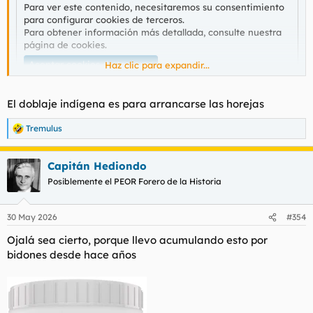
Para ver este contenido, necesitaremos su consentimiento
para configurar cookies de terceros.
Para obtener información más detallada, consulte nuestra
página de cookies
.
Aceptar cookies de terceros
Haz clic para expandir...
El doblaje indígena es para arrancarse las horejas
Preparad el lubricante.
Tremulus
R
e
a
Capitán Hediondo
c
c
Posiblemente el PEOR Forero de la Historia
i
o
n
30 May 2026
#354
e
s
Ojalá sea cierto, porque llevo acumulando esto por
:
bidones desde hace años