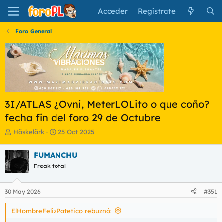
Acceder
Regístrate
Foro General
3I/ATLAS ¿Ovni, MeterLOLito o que coño?
fecha fin del foro 29 de Octubre
I
F
Häskelärk
25 Oct 2025
n
e
i
c
FUMANCHU
c
h
Freak total
i
a
a
d
d
e
30 May 2026
#351
o
i
r
n
ElHombreFelizPatetico rebuznó:
d
i
e
c